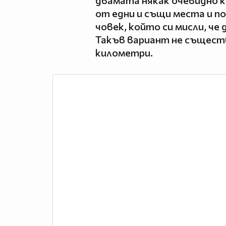
двамата някак очевидно к
от едни и същи места и по
човек, който си мисли, че
Такъв вариант не същест
километри.