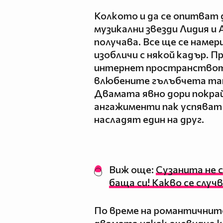
Колкото и да се опитват 
музикални звезди Лидия и 
получава. Все ще се намери
изобличи с някой кадър. П
интернет пространството
влюбените гълъбчета тан
Двамата явно дори покра
ангажименти пак успяват 
насладят един на друг.
Виж още:
Сузанита не с
баща си! Какво се случ
По време на романтичните 