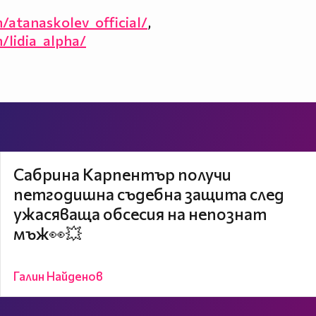
atanaskolev_official/
,
/lidia_alpha/
Сабрина Карпентър получи
петгодишна съдебна защита след
ужасяваща обсесия на непознат
мъж👀💥
Галин Найденов