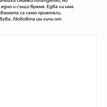
ачваха снимки поотделно, но
 едно и също време. Едва ли има
 двамата са само приятели.
вува. Любовта им личи от