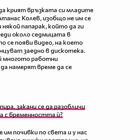
да крият връзката си младите
Атанас Колев, изобщо не им се
 някой папарак, който да ги
реди около седмицата в
 се появи видео, на което
цуват заедно в дискотека.
й многото работни
да намерят време да се
пира, закани се да разобличи
ва с бременността ѝ?
им почивки по света и у нас