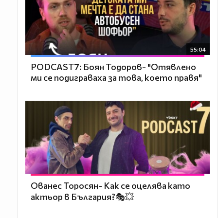
55:04
PODCAST7: ‪Боян Тодоров- "Отявлено
ми се подиграваха за това, което правя"
Ованес Торосян- Как се оцелява като
актьор в България?🎭💥