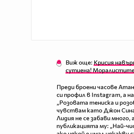
Виж още:
Крисия навър
сутиена! Моралистите
Преди броени часове Атан
си профил в Instagram, а н
„Розовата тениска и розо
чувствам като Джон Сина,
Лидия не се забави много,
публикацията му: „Най-чи
ако някой е имал някакви 