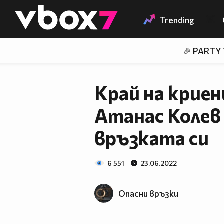
Member of
👾
Trending
🎉 PARTY
Край на криен
Атанас Колев
връзката си
6 551
23.06.2022
Опасни връзки