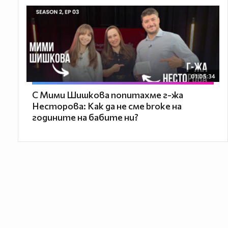
01:05:34
С Мими Шишкова попитахме г-жа
Несторова: Как да не сме broke на
годините на бабите ни?