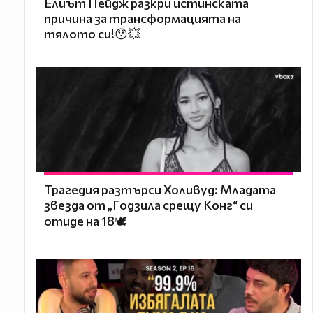
Елиът Пейдж разкри истинската
причина за трансформацията на
тялото си!😯💥
Трагедия разтърси Холивуд: Младата
звезда от „Годзила срещу Конг“ си
отиде на 18🕊️