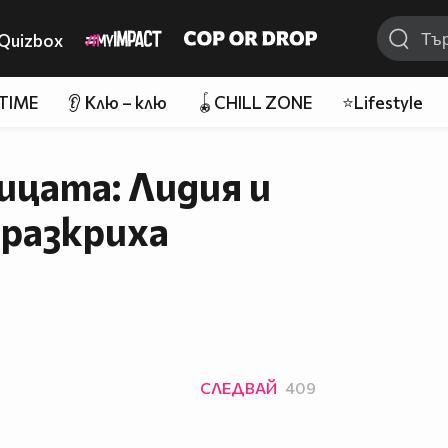
Quizbox
 TIME
👂 Клю – клю
🪀CHILL ZONE
⭐Lifestyle
ицата: Лидия и
 разкриха
СЛЕДВАЙ
409