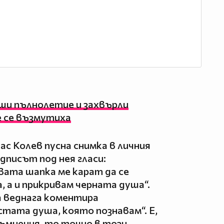
ши пълнолетие и захвърли
 се възмутиха
ас Колев пусна снимка в личния
адписът под нея гласи:
вата шапка ме карат да се
 а и прикривам черната душа“.
 а веднага коментира
стата душа, която познавам“. Е,
съмнения, то точно в този