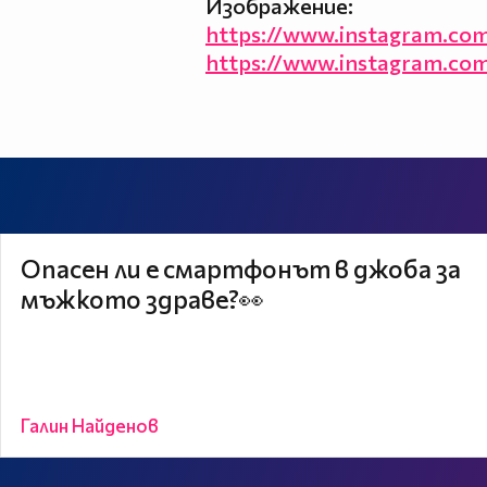
Изображение:
https://www.instagram.com/
https://www.instagram.com
Опасен ли е смартфонът в джоба за
мъжкото здраве?👀
Галин Найденов