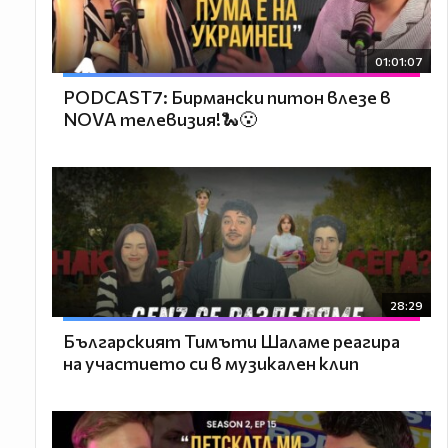
01:01:07
PODCAST7: Бирмански питон влезе в
NOVA телевизия!🐍😮
28:29
Българският Тимъти Шаламе реагира
на участието си в музикален клип