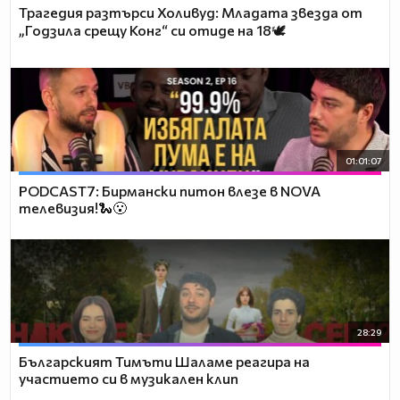
Трагедия разтърси Холивуд: Младата звезда от
„Годзила срещу Конг“ си отиде на 18🕊️
01:01:07
PODCAST7: Бирмански питон влезе в NOVA
телевизия!🐍😮
28:29
Българският Тимъти Шаламе реагира на
участието си в музикален клип