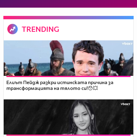
TRENDING
Елиът Пейдж разкри истинската причина за
трансформацията на тялото си!😯💥