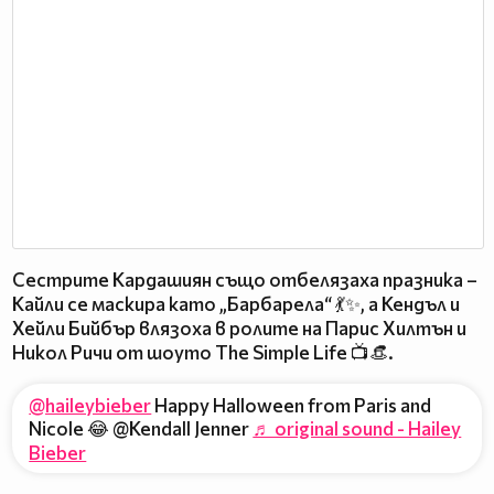
Сестрите Кардашиян също отбелязаха празника –
Кайли се маскира като „Барбарела“ 💃✨, а Кендъл и
Хейли Бийбър влязоха в ролите на Парис Хилтън и
Никол Ричи от шоуто The Simple Life 📺👒.
@haileybieber
Happy Halloween from Paris and
Nicole 😂 @Kendall Jenner
♬ original sound - Hailey
Bieber