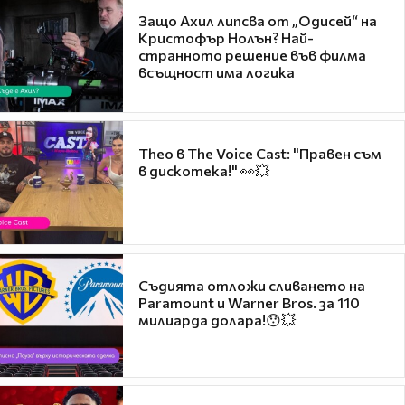
Защо Ахил липсва от „Одисей“ на
Кристофър Нолън? Най-
странното решение във филма
всъщност има логика
Theo в The Voice Cast: "Правен съм
в дискотека!" 👀💥
Съдията отложи сливането на
Paramount и Warner Bros. за 110
милиарда долара!😯💥