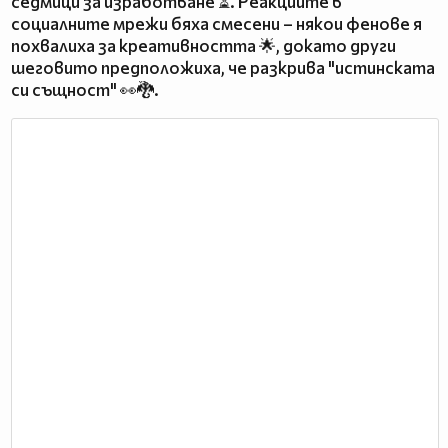
седмици за изработване ⏳. Реакциите в
социалните мрежи бяха смесени – някои фенове я
похвалиха за креативността 🌟, докато други
шеговито предположиха, че разкрива "истинската
си същност" 👀🐉.