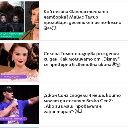
Кой съсипа Фантастичната
четворка? Майлс Телър
проговаря десетилетие по-късно
🎬👀💥
Селена Гомес празнува рождения
си ден: Как момичето от „Disney“
се превърна в световна икона🤩🎂
Джон Сина сподели 4 неща, които
могат да съсипят всяко GenZ:
„Ако ги имаш, провалът е
гарантиран“🧐💥