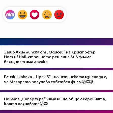
Защо Ахил липсва от „Одисей“ на Кристофър
Нолън? Най-странното решение във филма
всъщност има логика
Всички чакаха „Шрек 5“… но истинската изненада е,
че Магарето получава собствен филм😮💥🎬
Новата „Супергърл“ няма нищо общо с героинята,
която познавате😮💥