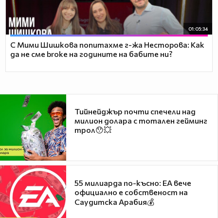
01:05:34
С Мими Шишкова попитахме г-жа Несторова: Как
да не сме broke на годините на бабите ни?
Тийнейджър почти спечели над
милион долара с тотален гейминг
трол😯💥
55 милиарда по-късно: EA вече
официално е собственост на
Саудитска Арабия💰