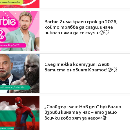
Barbie 2 има краен срок до 2026,
който трябва да спази, иначе
никога няма да се случи.😯💥
След тежка контузия: Дейв
Батиста е новият Кратос!😯💥
„Спайдър-мен: Нов ден“ буквално
взриви кината у нас – ето защо
всички говорят за него👀🎬