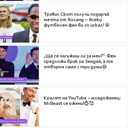
Травис Скот получи подарък
мечта от Холанд — всеки
футболен фен би го искал! 🤩
„Ще се омъжиш ли за мен?“: Фен
предложи брак на Зендая, а тя
отвърна само с три думи😅
Кралят на YouTube – младоженец:
MrBeast се ожени!💍🥰