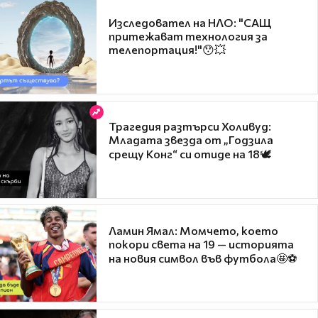
Изследовател на НЛО: "САЩ
притежават технология за
телепортация!"😯💥
Трагедия разтърси Холивуд:
Младата звезда от „Годзила
срещу Конг“ си отиде на 18🕊️
Ламин Ямал: Момчето, което
покори света на 19 — историята
на новия символ във футбола🤩⚽