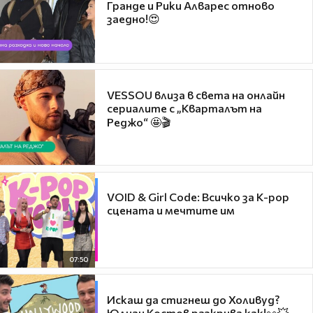
Гранде и Рики Алварес отново
заедно!😍
VESSOU влиза в света на онлайн
сериалите с „Кварталът на
Реджо“ 🤩🎬
VOID & Girl Code: Всичко за K-pop
сцената и мечтите им
07:50
Искаш да стигнеш до Холивуд?
Юлиан Костов разкрива как!👀💥