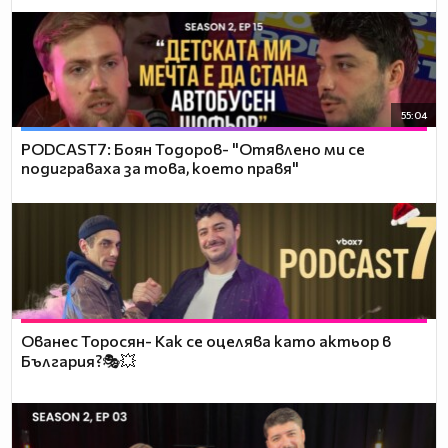
55:04
PODCAST7: ‪Боян Тодоров- "Отявлено ми се
подиграваха за това, което правя"
Ованес Торосян- Как се оцелява като актьор в
България?🎭💥