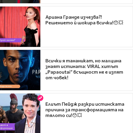
Ариана Гранде изчезва?!
Решението ѝ шокира всички!😯💥
Всички я тананикат, но малцина
знаят истината: VIRAL хитът
„Papaoutai“ всъщност не е изпят
от човек!
Елиът Пейдж разкри истинската
причина за трансформацията на
тялото си!😯💥