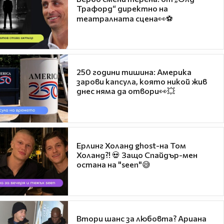
Трафорд“ директно на
театралната сцена👀⚽
250 години тишина: Америка
зарови капсула, която никой жив
днес няма да отвори👀💥
Ерлинг Холанд ghost-на Том
Холанд?! 💀 Защо Спайдър-мен
остана на "seen"😅
Втори шанс за любовта? Ариана