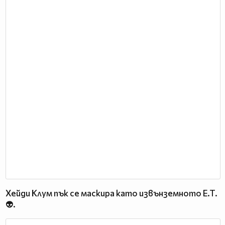
Хейди Клум пък се маскира като извънземното E.T.
👽.