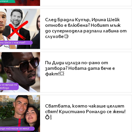
След Брадли Купър, Ирина Шейк
отново е влюбена? Новият мъж
до супермодела разпали лавина от
слухове🧐
Пи Диди излиза по-рано от
затвора? Новата дата вече е
факт!💥
Сватбата, която чакаше целият
свят! Кристиано Роналдо се жени!
💍🍾