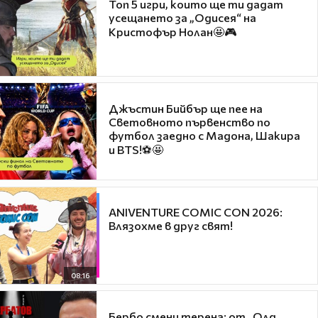
Топ 5 игри, които ще ти дадат
усещането за „Одисея“ на
Кристофър Нолан🤩🎮
Джъстин Бийбър ще пее на
Световното първенство по
футбол заедно с Мадона, Шакира
и BTS!⚽🤩
ANIVENTURE COMIC CON 2026:
Влязохме в друг свят!
08:16
Бербо смени терена: от „Олд