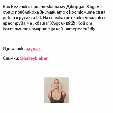
Бил Беличик и приятелката му Джордан Хъдсън
също привлякоха вниманието с костюмите си на
рибар и русалка 🧜‍♀️. На снимка от плажа Беличик се
преструва, че „хваща“ Хъдсън 📸🏖️. Кой от
костюмите намирате за най-интересен? 🎭
Източник:
pagesix
Снимки:
@haileybieber