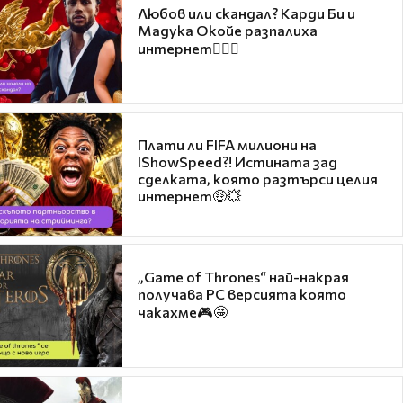
Любов или скандал? Карди Би и
Мадука Окойе разпалиха
интернет❤️‍🔥🔥
Плати ли FIFA милиони на
IShowSpeed?! Истината зад
сделката, която разтърси целия
интернет🤑💥
„Game of Thrones“ най-накрая
получава PC версията която
чакахме🎮🤩