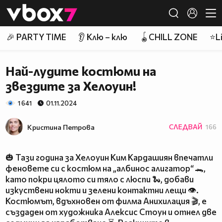
Member of
👾
🎉 PARTY TIME
👂 Клю – клю
🪀CHILL ZONE
⭐Li
Най-лудите костюми на
звездите за Хелоуин!
1 641
01.11.2024
Кристина Петрова
СЛЕДВАЙ
166
🎃 Тази година за Хелоуин Ким Кардашиян впечатли
феновете си с костюм на „албинос алигатор“ 🐊,
като покри цялото си тяло с люспи 🐍, добави
изкуствени нокти и зелени контактни лещи 👁️.
Костюмът, вдъхновен от филма Анихилация 🎬, е
създаден от художника Алексис Стоун и отнел две