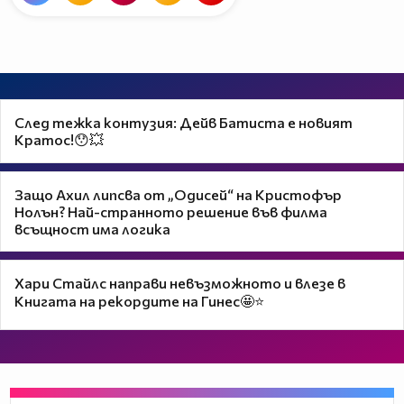
След тежка контузия: Дейв Батиста е новият
Кратос!😯💥
Защо Ахил липсва от „Одисей“ на Кристофър
Нолън? Най-странното решение във филма
всъщност има логика
Хари Стайлс направи невъзможното и влезе в
Книгата на рекордите на Гинес🤩⭐