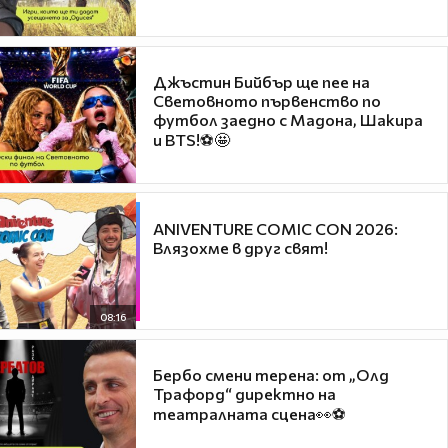
Джъстин Бийбър ще пее на
Световното първенство по
футбол заедно с Мадона, Шакира
и BTS!⚽🤩
ANIVENTURE COMIC CON 2026:
Влязохме в друг свят!
08:16
Бербо смени терена: от „Олд
Трафорд“ директно на
театралната сцена👀⚽