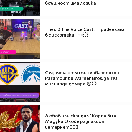
всъщност има логика
Theo в The Voice Cast: "Правен съм
в дискотека!" 👀💥
Съдията отложи сливането на
Paramount и Warner Bros. за 110
милиарда долара!😯💥
Любов или скандал? Карди Би и
Мадука Окойе разпалиха
интернет❤️‍🔥🔥