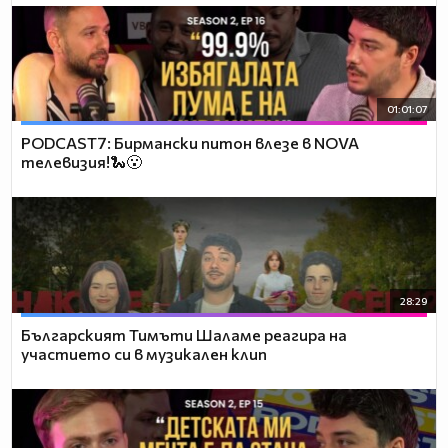
01:01:07
PODCAST7: Бирмански питон влезе в NOVA
телевизия!🐍😮
28:29
Българският Тимъти Шаламе реагира на
участието си в музикален клип