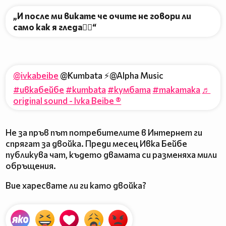
„И после ми викате че очите не говори ли
само как я гледа❤️‍🔥“
@ivkabeibe
@Kumbata ⚡️@Alpha Music
#ивкабейбе
#kumbata
#кумбата
#такатака
♬
original sound - Ivka Beibe ®
Не за пръв път потребителите в Интернет ги
спрягат за двойка. Преди месец Ивка Бейбе
публикува чат, където двамата си разменяха мили
обръщения.
Вие харесвате ли ги като двойка?