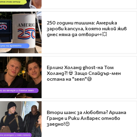
250 години тишина: Америка
зарови капсула, която никой жив
днес няма да отвори👀💥
Ерлинг Холанд ghost-на Том
Холанд?! 💀 Защо Спайдър-мен
остана на "seen"😅
Втори шанс за любовта? Ариана
Гранде и Рики Алварес отново
заедно!😍