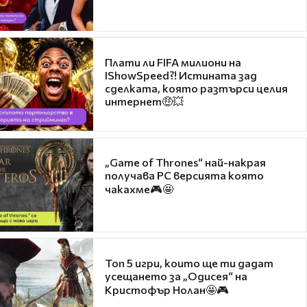
Плати ли FIFA милиони на
IShowSpeed?! Истината зад
сделката, която разтърси целия
интернет🤑💥
„Game of Thrones“ най-накрая
получава PC версията която
чакахме🎮🤩
Топ 5 игри, които ще ти дадат
усещането за „Одисея“ на
Кристофър Нолан🤩🎮