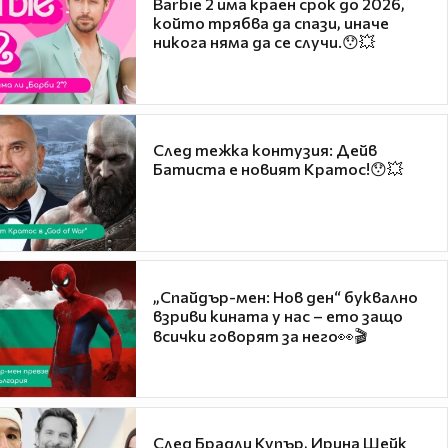
Barbie 2 има краен срок до 2026,
който трябва да спази, иначе
никога няма да се случи.😯💥
След тежка контузия: Дейв
Батиста е новият Кратос!😯💥
„Спайдър-мен: Нов ден“ буквално
взриви кината у нас – ето защо
всички говорят за него👀🎬
След Брадли Купър, Ирина Шейк