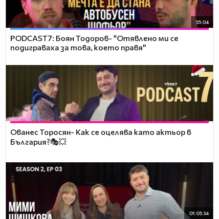
55:04
PODCAST7: ‪Боян Тодоров- "Отявлено ми се
подиграваха за това, което правя"
Ованес Торосян- Как се оцелява като актьор в
България?🎭💥
01:05:34