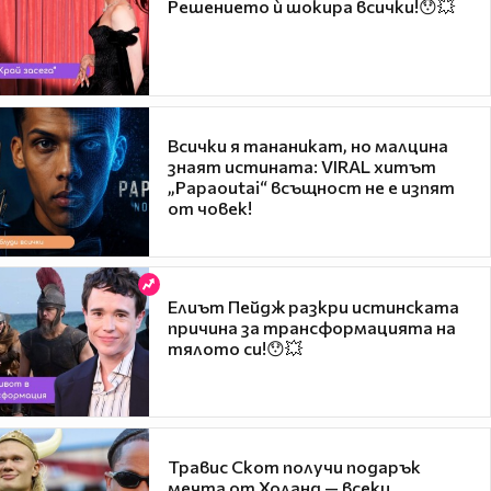
Решението ѝ шокира всички!😯💥
Всички я тананикат, но малцина
знаят истината: VIRAL хитът
„Papaoutai“ всъщност не е изпят
от човек!
Елиът Пейдж разкри истинската
причина за трансформацията на
тялото си!😯💥
Травис Скот получи подарък
мечта от Холанд — всеки