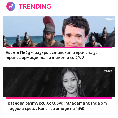
TRENDING
Елиът Пейдж разкри истинската причина за
трансформацията на тялото си!😯💥
Трагедия разтърси Холивуд: Младата звезда от
„Годзила срещу Конг“ си отиде на 18🕊️