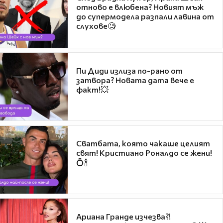
отново е влюбена? Новият мъж
до супермодела разпали лавина от
слухове🧐
Пи Диди излиза по-рано от
затвора? Новата дата вече е
факт!💥
Сватбата, която чакаше целият
свят! Кристиано Роналдо се жени!
💍🍾
Ариана Гранде изчезва?!