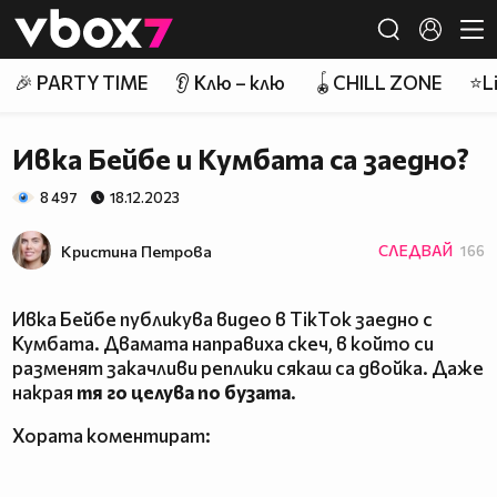
Member of
👾
🎉 PARTY TIME
👂 Клю – клю
🪀CHILL ZONE
⭐Li
Ивка Бейбе и Кумбата са заедно?
8 497
18.12.2023
Кристина Петрова
СЛЕДВАЙ
166
Ивка Бейбе публикува видео в TikTok заедно с
Кумбата. Двамата направиха скеч, в който си
разменят закачливи реплики сякаш са двойка. Даже
накрая
тя го целува по бузата
.
Хората коментират: