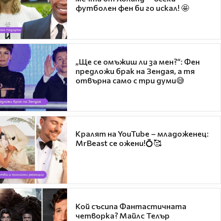
футболен фен би го искал! 🤩
„Ще се омъжиш ли за мен?“: Фен
предложи брак на Зендая, а тя
отвърна само с три думи😅
Кралят на YouTube – младоженец:
MrBeast се ожени!💍🥰
Кой съсипа Фантастичната
четворка? Майлс Телър