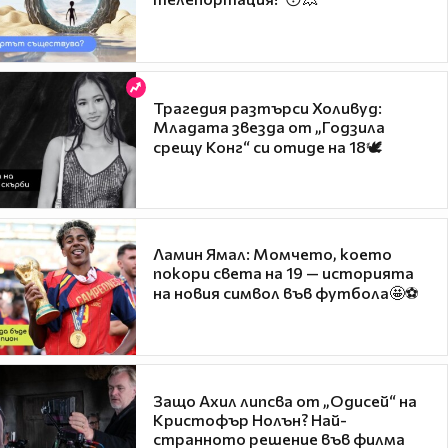
Трагедия разтърси Холивуд:
Младата звезда от „Годзила
срещу Конг“ си отиде на 18🕊️
Ламин Ямал: Момчето, което
покори света на 19 — историята
на новия символ във футбола🤩⚽
Защо Ахил липсва от „Одисей“ на
Кристофър Нолън? Най-
странното решение във филма