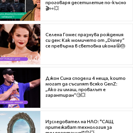
проговаря десетилетие по-късно
🎬👀💥
Селена Гомес празнува рождения
си ден: Как момичето от „Disney“
се превърна в световна икона🤩🎂
Джон Сина сподели 4 неща, които
могат да съсипят всяко GenZ:
„Ако ги имаш, провалът е
гарантиран“🧐💥
Изследовател на НЛО: "САЩ
притежават технология за
телепортация!"😯💥