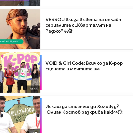
VESSOU влиза в света на онлайн
сериалите с „Кварталът на
Реджо“ 🤩🎬
VOID & Girl Code: Всичко за K-pop
сцената и мечтите им
07:50
Искаш да стигнеш до Холивуд?
Юлиан Костов разкрива как!👀💥
15:15