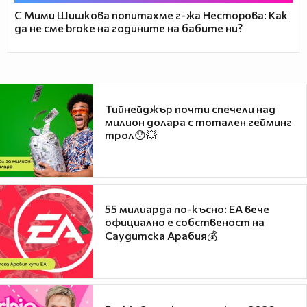
С Мими Шишкова попитахме г-жа Несторова: Как
да не сме broke на годините на бабите ни?
Тийнейджър почти спечели над
милион долара с тотален гейминг
трол😯💥
55 милиарда по-късно: EA вече
официално е собственост на
Саудитска Арабия💰