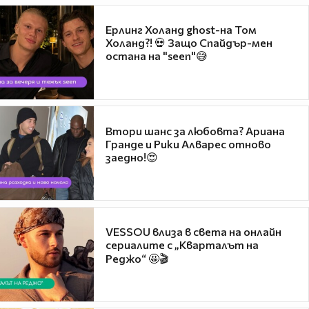
Ерлинг Холанд ghost-на Том
Холанд?! 💀 Защо Спайдър-мен
остана на "seen"😅
Втори шанс за любовта? Ариана
Гранде и Рики Алварес отново
заедно!😍
VESSOU влиза в света на онлайн
сериалите с „Кварталът на
Реджо“ 🤩🎬