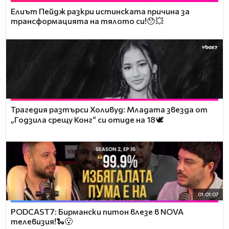
Елиът Пейдж разкри истинската причина за
трансформацията на тялото си!😯💥
Трагедия разтърси Холивуд: Младата звезда от
„Годзила срещу Конг“ си отиде на 18🕊️
01:01:07
PODCAST7: Бирмански питон влезе в NOVA
телевизия!🐍😮