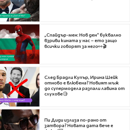
„Спайдър-мен: Нов ден“ буквално
взриви кината у нас – ето защо
всички говорят за него👀🎬
След Брадли Купър, Ирина Шейк
отново е влюбена? Новият мъж
до супермодела разпали лавина от
слухове🧐
Пи Диди излиза по-рано от
затвора? Новата дата вече е