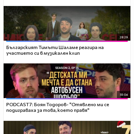
28:29
Българският Тимъти Шаламе реагира на
участието си в музикален клип
55:04
PODCAST7: ‪Боян Тодоров- "Отявлено ми се
подиграваха за това, което правя"