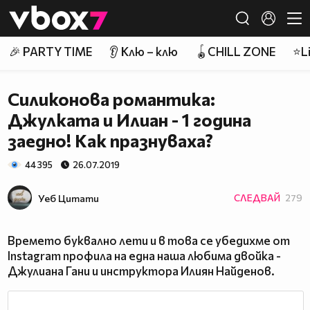
Member of
👾
🎉 PARTY TIME
👂 Клю – клю
🪀CHILL ZONE
⭐Li
Силиконова романтика:
Джулката и Илиан - 1 година
заедно! Как празнуваха?
44 395
26.07.2019
Уеб Цитати
СЛЕДВАЙ
279
Времето буквално лети и в това се убедихме от
Instagram профила на една наша любима двойка -
Джулиана Гани и инструктора Илиян Найденов.