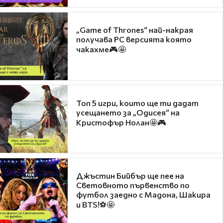
„Game of Thrones“ най-накрая
получава PC версията която
чакахме🎮🤩
Топ 5 игри, които ще ти дадат
усещането за „Одисея“ на
Кристофър Нолан🤩🎮
Джъстин Бийбър ще пее на
Световното първенство по
футбол заедно с Мадона, Шакира
и BTS!⚽🤩