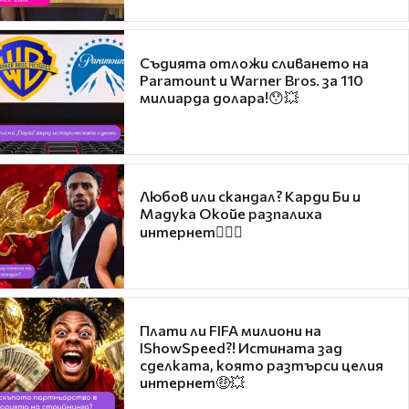
Съдията отложи сливането на
Paramount и Warner Bros. за 110
милиарда долара!😯💥
Любов или скандал? Карди Би и
Мадука Окойе разпалиха
интернет❤️‍🔥🔥
Плати ли FIFA милиони на
IShowSpeed?! Истината зад
сделката, която разтърси целия
интернет🤑💥