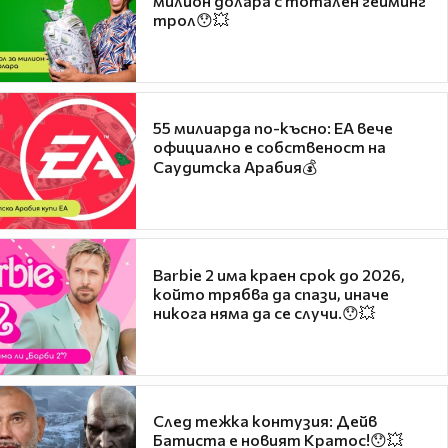
милион долара с тотален гейминг
трол😯💥
55 милиарда по-късно: EA вече
официално е собственост на
Саудитска Арабия💰
Barbie 2 има краен срок до 2026,
който трябва да спази, иначе
никога няма да се случи.😯💥
След тежка контузия: Дейв
Батиста е новият Кратос!😯💥