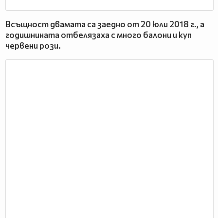
Всъщност двамата са заедно от 20 юли 2018 г., а
годишнината отбелязаха с много балони и куп
червени рози.