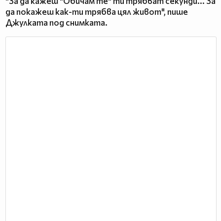
"За да кажеш "Обичам те" ти трябват секунди... За
да покажеш как-ти трябва цял живот", пише
Джулката под снимката.