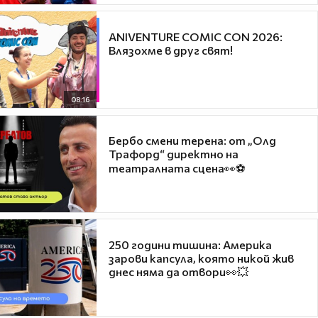
ANIVENTURE COMIC CON 2026:
Влязохме в друг свят!
08:16
Бербо смени терена: от „Олд
Трафорд“ директно на
театралната сцена👀⚽
250 години тишина: Америка
зарови капсула, която никой жив
днес няма да отвори👀💥