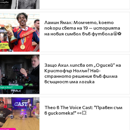
Ламин Ямал: Момчето, което
покори света на 19 — историята
на новия символ във футбола🤩⚽
Защо Ахил липсва от „Одисей“ на
Кристофър Нолън? Най-
странното решение във филма
всъщност има логика
Theo в The Voice Cast: "Правен съм
в дискотека!" 👀💥