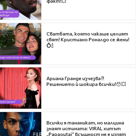
факт!💥
Сватбата, която чакаше целият
свят! Кристиано Роналдо се жени!
💍🍾
Ариана Гранде изчезва?!
Решението ѝ шокира всички!😯💥
Всички я тананикат, но малцина
знаят истината: VIRAL хитът
„Papaoutai“ всъщност не е изпят