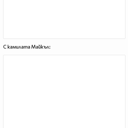
С камилата Майкъл: