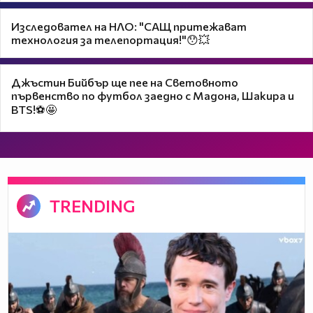
Изследовател на НЛО: "САЩ притежават
технология за телепортация!"😯💥
Джъстин Бийбър ще пее на Световното
първенство по футбол заедно с Мадона, Шакира и
BTS!⚽🤩
TRENDING