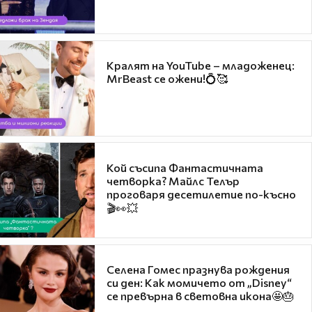
Кралят на YouTube – младоженец:
MrBeast се ожени!💍🥰
Кой съсипа Фантастичната
четворка? Майлс Телър
проговаря десетилетие по-късно
🎬👀💥
Селена Гомес празнува рождения
си ден: Как момичето от „Disney“
се превърна в световна икона🤩🎂