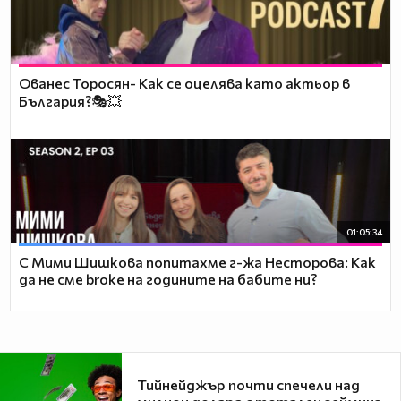
Ованес Торосян- Как се оцелява като актьор в
България?🎭💥
01:05:34
С Мими Шишкова попитахме г-жа Несторова: Как
да не сме broke на годините на бабите ни?
Тийнейджър почти спечели над