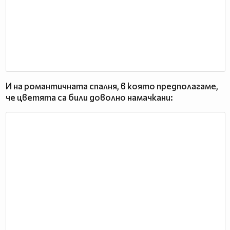
И на романтичната спалня, в която предполагаме,
че цветята са били доволно намачкани: