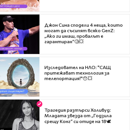
Джон Сина сподели 4 неща, които
могат да съсипят всяко GenZ:
„Ако ги имаш, провалът е
гарантиран“🧐💥
Изследовател на НЛО: "САЩ
притежават технология за
телепортация!"😯💥
Трагедия разтърси Холивуд:
Младата звезда от „Годзила
срещу Конг“ си отиде на 18🕊️