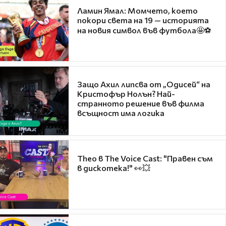
Ламин Ямал: Момчето, което
покори света на 19 — историята
на новия символ във футбола🤩⚽
Защо Ахил липсва от „Одисей“ на
Кристофър Нолън? Най-
странното решение във филма
всъщност има логика
Theo в The Voice Cast: "Правен съм
в дискотека!" 👀💥