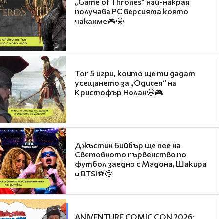
„Game of Thrones“ най-накрая
получава PC версията която
чакахме🎮🤩
Топ 5 игри, които ще ти дадат
усещането за „Одисея“ на
Кристофър Нолан🤩🎮
Джъстин Бийбър ще пее на
Световното първенство по
футбол заедно с Мадона, Шакира
и BTS!⚽🤩
ANIVENTURE COMIC CON 2026: