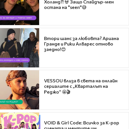
Холанд?! 💀 Защо Спайдър-мен
остана на "seen"😅
Втори шанс за любовта? Ариана
Гранде и Рики Алварес отново
заедно!😍
VESSOU влиза в света на онлайн
сериалите с „Кварталът на
Реджо“ 🤩🎬
VOID & Girl Code: Всичко за K-pop
сцената и мечтите им