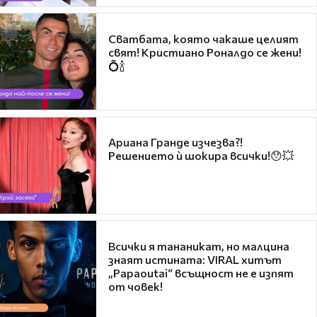
Сватбата, която чакаше целият
свят! Кристиано Роналдо се жени!
💍🍾
Ариана Гранде изчезва?!
Решението ѝ шокира всички!😯💥
Всички я тананикат, но малцина
знаят истината: VIRAL хитът
„Papaoutai“ всъщност не е изпят
от човек!