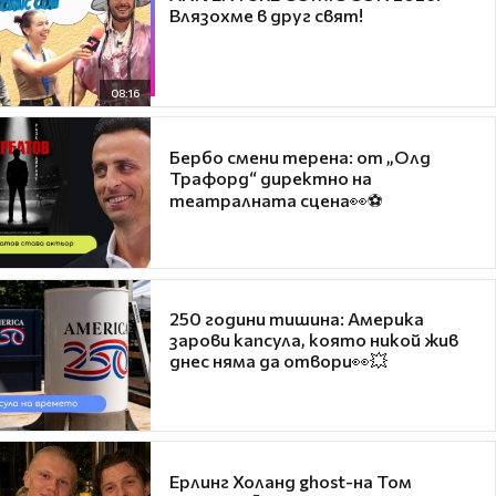
Влязохме в друг свят!
08:16
Бербо смени терена: от „Олд
Трафорд“ директно на
театралната сцена👀⚽
250 години тишина: Америка
зарови капсула, която никой жив
днес няма да отвори👀💥
Ерлинг Холанд ghost-на Том