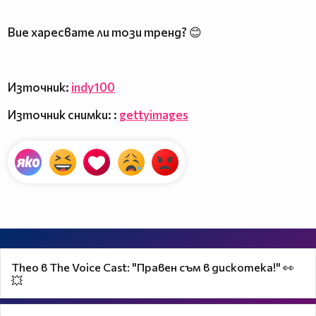
Вие харесвате ли този тренд? 😊
Източник:
indy100
Източник снимки: :
gettyimages
Theo в The Voice Cast: "Правен съм в дискотека!" 👀
💥