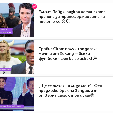
Елиът Пейдж разкри истинската
причина за трансформацията на
тялото си!😯💥
Травис Скот получи подарък
мечта от Холанд — всеки
футболен фен би го искал! 🤩
„Ще се омъжиш ли за мен?“: Фен
предложи брак на Зендая, а тя
отвърна само с три думи😅