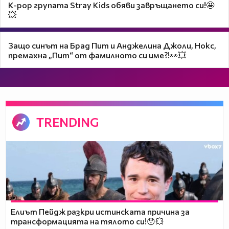
K-pop групата Stray Kids обяви завръщането си!🤩
💥
Защо синът на Брад Пит и Анджелина Джоли, Нокс,
премахна „Пит“ от фамилното си име?!👀💥
TRENDING
Елиът Пейдж разкри истинската причина за
трансформацията на тялото си!😯💥