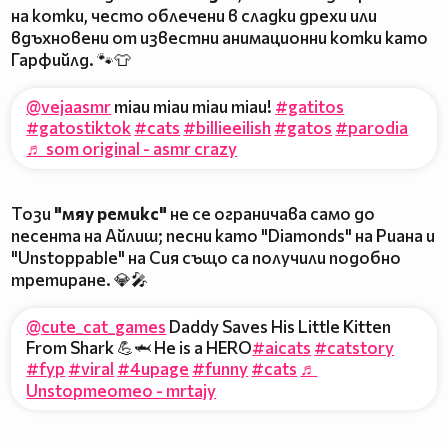
на котки, често облечени в сладки дрехи или
вдъхновени от известни анимационни котки като
Гарфийлд. 🐾👕
@vejaasmr
miau miau miau miau!
#gatitos
#gatostiktok
#cats
#billieeilish
#gatos
#parodia
♬ som original - asmr crazy
Този
"мяу ремикс"
не се ограничава само до
песента на Айлиш; песни като "Diamonds" на Риана и
"Unstoppable" на Сия също са получили подобно
третиране. 💎🎤
@cute_cat_games
Daddy Saves His Little Kitten
From Shark 💪🦈 He is a HERO
#aicats
#catstory
#fyp
#viral
#4upage
#funny
#cats
♬
Unstopmeomeo - mrtajy