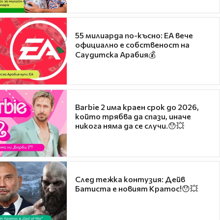
55 милиарда по-късно: EA вече
официално е собственост на
Саудитска Арабия💰
Barbie 2 има краен срок до 2026,
който трябва да спази, иначе
никога няма да се случи.😯💥
След тежка контузия: Дейв
Батиста е новият Кратос!😯💥