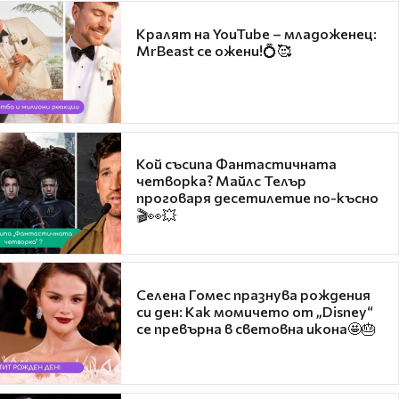
Кралят на YouTube – младоженец:
MrBeast се ожени!💍🥰
Кой съсипа Фантастичната
четворка? Майлс Телър
проговаря десетилетие по-късно
🎬👀💥
Селена Гомес празнува рождения
си ден: Как момичето от „Disney“
се превърна в световна икона🤩🎂