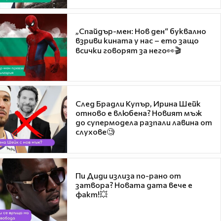
„Спайдър-мен: Нов ден“ буквално
взриви кината у нас – ето защо
всички говорят за него👀🎬
След Брадли Купър, Ирина Шейк
отново е влюбена? Новият мъж
до супермодела разпали лавина от
слухове🧐
Пи Диди излиза по-рано от
затвора? Новата дата вече е
факт!💥