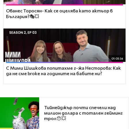
Ованес Торосян- Как се оцелява като актьор в
България?🎭💥
01:05:34
С Мими Шишкова попитахме г-жа Несторова: Как
да не сме broke на годините на бабите ни?
Тийнейджър почти спечели над
милион долара с тотален гейминг
трол😯💥