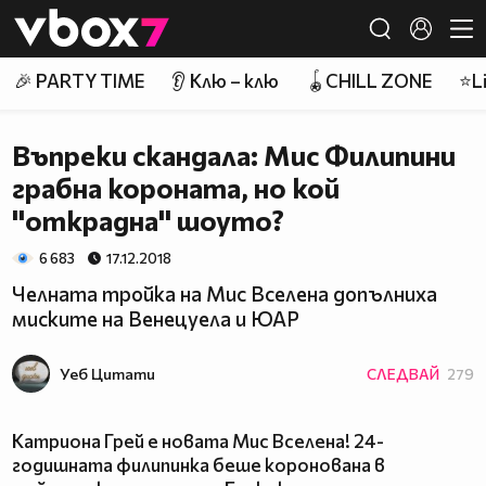
Member of
👾
🎉 PARTY TIME
👂 Клю – клю
🪀CHILL ZONE
⭐Li
Въпреки скандала: Мис Филипини
грабна короната, но кой
''открадна'' шоуто?
6 683
17.12.2018
Челната тройка на Мис Вселена допълниха
миските на Венецуела и ЮАР
Уеб Цитати
СЛЕДВАЙ
279
Катриона Грей е новата Мис Вселена! 24-
годишната филипинка беше коронована в