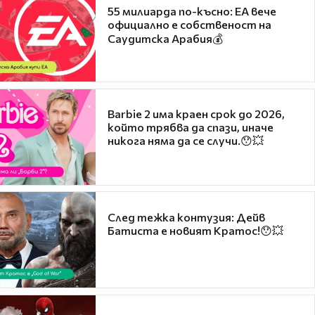
55 милиарда по-късно: EA вече
официално е собственост на
Саудитска Арабия💰
Barbie 2 има краен срок до 2026,
който трябва да спази, иначе
никога няма да се случи.😯💥
След тежка контузия: Дейв
Батиста е новият Кратос!😯💥