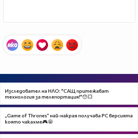
Изследовател на НЛО: "САЩ притежават
технология за телепортация!"😯💥
„Game of Thrones“ най-накрая получава PC версията
която чакахме🎮🤩