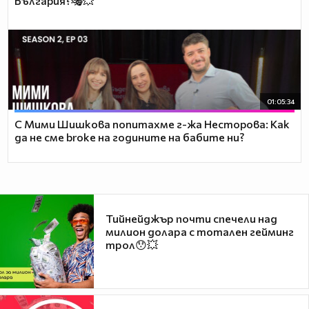
България?🎭💥
01:05:34
С Мими Шишкова попитахме г-жа Несторова: Как
да не сме broke на годините на бабите ни?
Тийнейджър почти спечели над
милион долара с тотален гейминг
трол😯💥