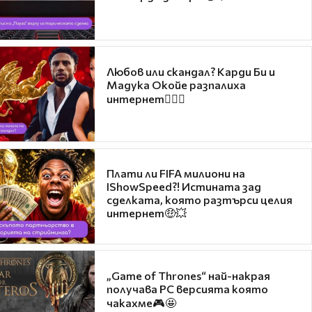
Любов или скандал? Карди Би и
Мадука Окойе разпалиха
интернет❤️‍🔥🔥
Плати ли FIFA милиони на
IShowSpeed?! Истината зад
сделката, която разтърси целия
интернет🤑💥
„Game of Thrones“ най-накрая
получава PC версията която
чакахме🎮🤩