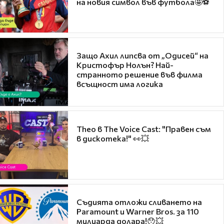
на новия символ във футбола🤩⚽
Защо Ахил липсва от „Одисей“ на
Кристофър Нолън? Най-
странното решение във филма
всъщност има логика
Theo в The Voice Cast: "Правен съм
в дискотека!" 👀💥
Съдията отложи сливането на
Paramount и Warner Bros. за 110
милиарда долара!😯💥