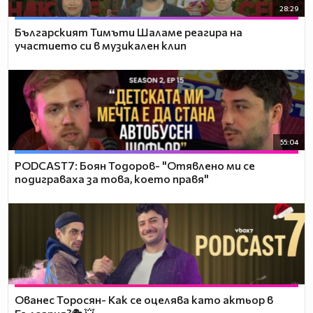
28:29
Българският Тимъти Шаламе реагира на
участието си в музикален клип
55:04
PODCAST7: ‪Боян Тодоров- "Отявлено ми се
подиграваха за това, което правя"
Ованес Торосян- Как се оцелява като актьор в