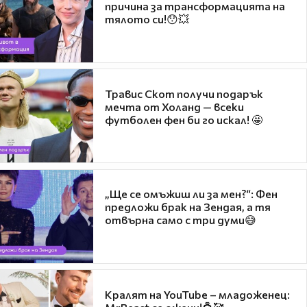
причина за трансформацията на
тялото си!😯💥
Травис Скот получи подарък
мечта от Холанд — всеки
футболен фен би го искал! 🤩
„Ще се омъжиш ли за мен?“: Фен
предложи брак на Зендая, а тя
отвърна само с три думи😅
Кралят на YouTube – младоженец: