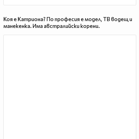
Коя е Катриона? По професия е модел, ТВ водещ и
манекенка. Има австралийски корени.