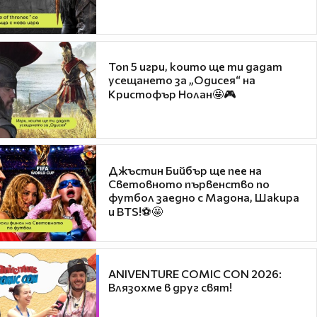
Топ 5 игри, които ще ти дадат
усещането за „Одисея“ на
Кристофър Нолан🤩🎮
Джъстин Бийбър ще пее на
Световното първенство по
футбол заедно с Мадона, Шакира
и BTS!⚽🤩
ANIVENTURE COMIC CON 2026:
Влязохме в друг свят!