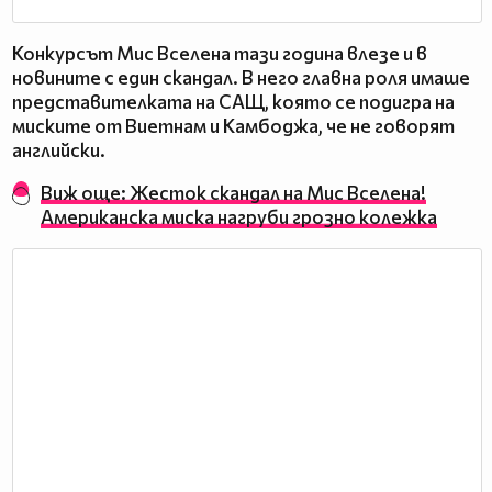
Конкурсът Мис Вселена тази година влезе и в
новините с един скандал. В него главна роля имаше
представителката на САЩ, която се подигра на
миските от Виетнам и Камбоджа, че не говорят
английски.
Виж още: Жесток скандал на Мис Вселена!
Американска миска нагруби грозно колежка