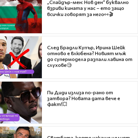
„Спайдър-мен: Нов ден“ буквално
взриви кината у нас – ето защо
всички говорят за него👀🎬
След Брадли Купър, Ирина Шейк
отново е влюбена? Новият мъж
до супермодела разпали лавина от
слухове🧐
Пи Диди излиза по-рано от
затвора? Новата дата вече е
факт!💥
Сватбата, която чакаше целият