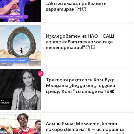
„Ако ги имаш, провалът е
гарантиран“🧐💥
Изследовател на НЛО: "САЩ
притежават технология за
телепортация!"😯💥
Трагедия разтърси Холивуд:
Младата звезда от „Годзила
срещу Конг“ си отиде на 18🕊️
Ламин Ямал: Момчето, което
покори света на 19 — историята