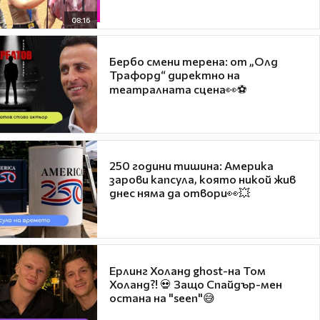
08:16
Бербо смени терена: от „Олд
Трафорд“ директно на
театралната сцена👀⚽
250 години тишина: Америка
зарови капсула, която никой жив
днес няма да отвори👀💥
Ерлинг Холанд ghost-на Том
Холанд?! 💀 Защо Спайдър-мен
остана на "seen"😅