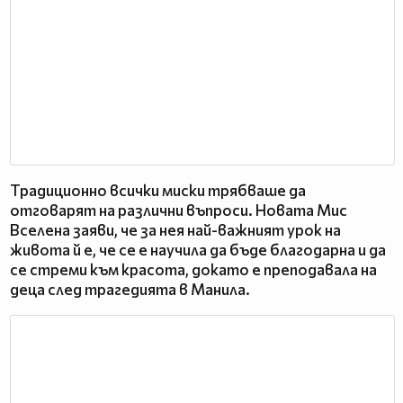
Традиционно всички миски трябваше да
отговарят на различни въпроси. Новата Мис
Вселена заяви, че за нея най-важният урок на
живота й е, че се е научила да бъде благодарна и да
се стреми към красота, докато е преподавала на
деца след трагедията в Манила.