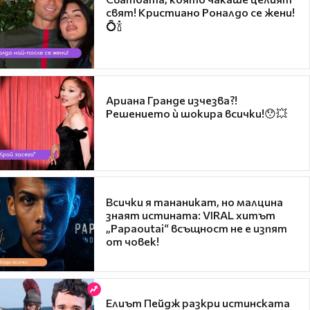
свят! Кристиано Роналдо се жени!
💍🍾
Ариана Гранде изчезва?!
Решението ѝ шокира всички!😯💥
Всички я тананикат, но малцина
знаят истината: VIRAL хитът
„Papaoutai“ всъщност не е изпят
от човек!
Елиът Пейдж разкри истинската