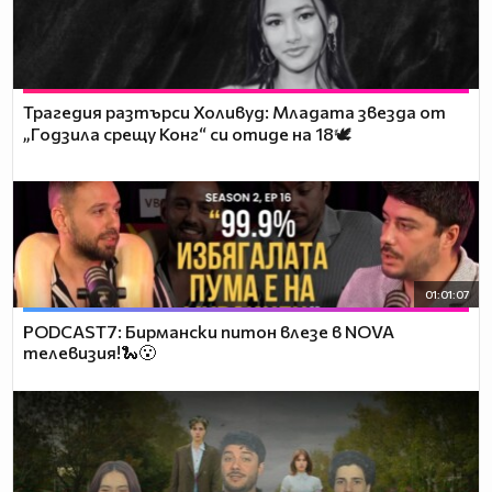
Трагедия разтърси Холивуд: Младата звезда от
„Годзила срещу Конг“ си отиде на 18🕊️
01:01:07
PODCAST7: Бирмански питон влезе в NOVA
телевизия!🐍😮