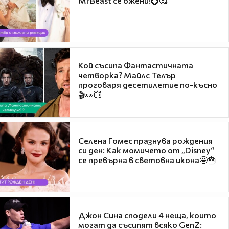
MrBeast се ожени!💍🥰
Кой съсипа Фантастичната
четворка? Майлс Телър
проговаря десетилетие по-късно
🎬👀💥
Селена Гомес празнува рождения
си ден: Как момичето от „Disney“
се превърна в световна икона🤩🎂
Джон Сина сподели 4 неща, които
могат да съсипят всяко GenZ: