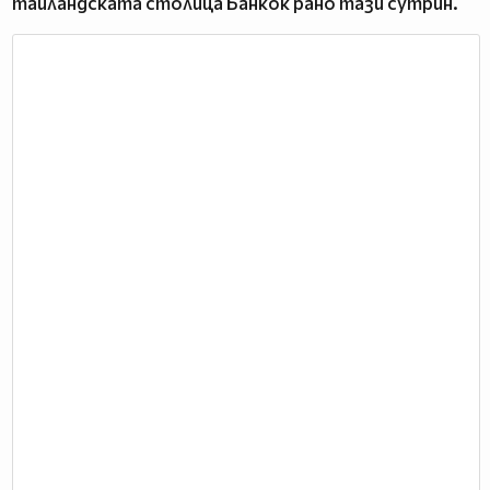
тайландската столица Банкок рано тази сутрин.