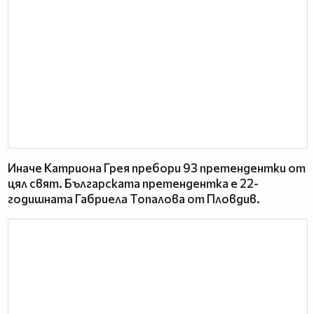
Иначе Катриона Грея пребори 93 претендентки от
цял свят. Българската претендентка е 22-
годишната Габриела Топалова от Пловдив.