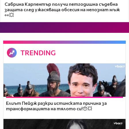
Сабрина Карпентър получи петгодишна съдебна
защита след ужасяваща обсесия на непознат мъж
👀💥
TRENDING
Елиът Пейдж разкри истинската причина за
трансформацията на тялото си!😯💥