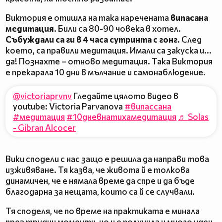
Виктория е отишла на така наречената
випасана
медитация
. Били са 80-90 човека в хотел.
Събуждали са ги в 4 часа сутринта с гонг
. След
което, са правили медитация. Имали са закуска и...
да! Познахте – отново медитация. Така Виктория
е прекарала 10 дни в мълчание и самонаблюдение.
@victoriaprvnv
Гледайте цялото видео в
youtube: Victoria Parvanova
#випассана
#медитация
#10дневнатихамедитация
♬ Solas
- Gibran Alcocer
Вики сподели с нас защо е решила да направи това
изживяване. Тя казва, че живота й е толкова
динамичен, че е нямала време да спре и да бъде
благодарна за нещата, които са й се случвали.
Тя споделя, че по време на практиката е минала
през трудни моменти, но и е получила и много идеи.