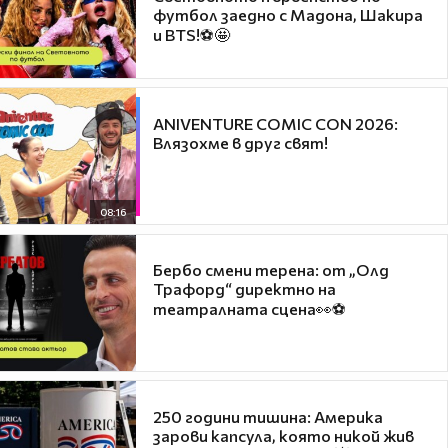
футбол заедно с Мадона, Шакира
и BTS!⚽🤩
ANIVENTURE COMIC CON 2026:
Влязохме в друг свят!
08:16
Бербо смени терена: от „Олд
Трафорд“ директно на
театралната сцена👀⚽
250 години тишина: Америка
зарови капсула, която никой жив