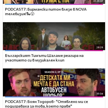
01:01:07
PODCAST7: Бирмански питон влезе в NOVA
телевизия!🐍😮
28:29
Българският Тимъти Шаламе реагира на
участието си в музикален клип
55:04
PODCAST7: ‪Боян Тодоров- "Отявлено ми се
подиграваха за това, което правя"