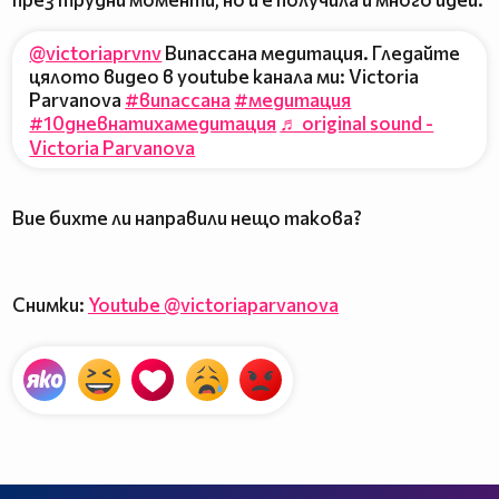
@victoriaprvnv
Випассана медитация. Гледайте
цялото видео в youtube канала ми: Victoria
Parvanova
#випассана
#медитация
#10дневнатихамедитация
♬ original sound -
Victoria Parvanova
Вие бихте ли направили нещо такова?
Снимки:
Youtube @victoriaparvanova