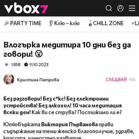
Member of
👾
🎉 PARTY TIME
👂 Клю – клю
🪀CHILL ZONE
⭐Li
Влогърка медитира 10 дни без да
говори! 😮
1 858
11.10.2023
Кристина Петрова
СЛЕДВАЙ
166
Без разговори! Без с*кс! Без електронни
устройства! Без алкохол! 10 часа медитация
всеки ден!
Как ви се струва? Постижимо ли е?
Ютюбърката
Виктория Първанова
прави
съдържание на теми женско благополучие, здраве,
красота, личностно развитие.