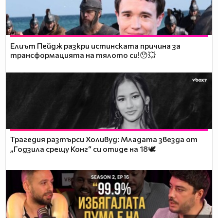
Елиът Пейдж разкри истинската причина за
трансформацията на тялото си!😯💥
Трагедия разтърси Холивуд: Младата звезда от
„Годзила срещу Конг“ си отиде на 18🕊️