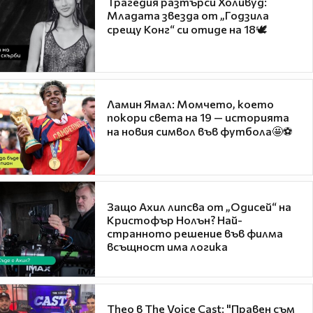
Трагедия разтърси Холивуд:
Младата звезда от „Годзила
срещу Конг“ си отиде на 18🕊️
Ламин Ямал: Момчето, което
покори света на 19 — историята
на новия символ във футбола🤩⚽
Защо Ахил липсва от „Одисей“ на
Кристофър Нолън? Най-
странното решение във филма
всъщност има логика
Theo в The Voice Cast: "Правен съм