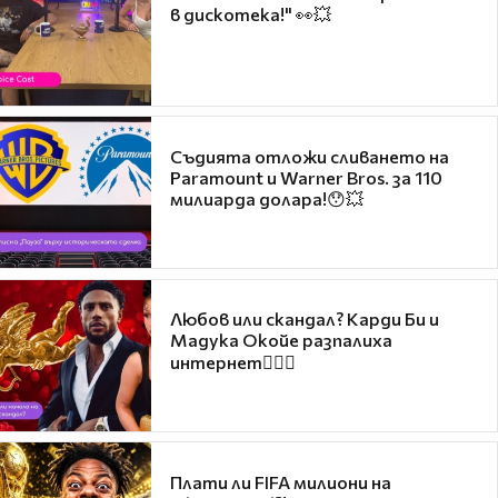
в дискотека!" 👀💥
Съдията отложи сливането на
Paramount и Warner Bros. за 110
милиарда долара!😯💥
Любов или скандал? Карди Би и
Мадука Окойе разпалиха
интернет❤️‍🔥🔥
Плати ли FIFA милиони на