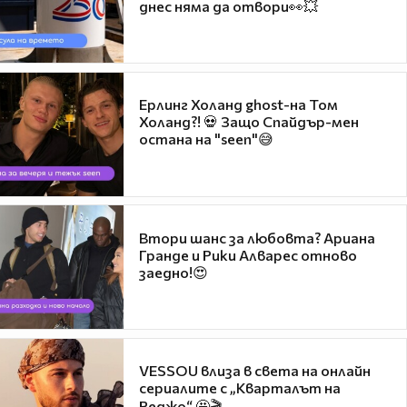
днес няма да отвори👀💥
Ерлинг Холанд ghost-на Том
Холанд?! 💀 Защо Спайдър-мен
остана на "seen"😅
Втори шанс за любовта? Ариана
Гранде и Рики Алварес отново
заедно!😍
VESSOU влиза в света на онлайн
сериалите с „Кварталът на
Реджо“ 🤩🎬