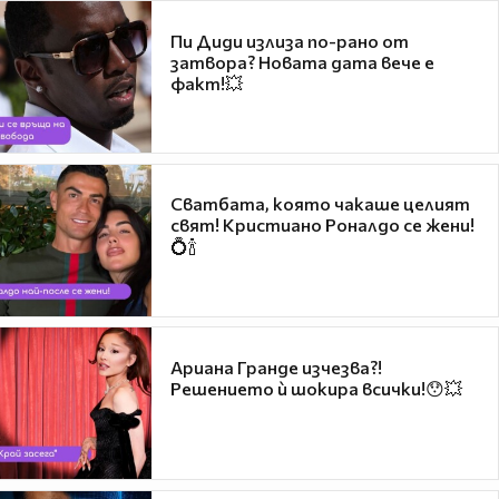
Пи Диди излиза по-рано от
затвора? Новата дата вече е
факт!💥
Сватбата, която чакаше целият
свят! Кристиано Роналдо се жени!
💍🍾
Ариана Гранде изчезва?!
Решението ѝ шокира всички!😯💥