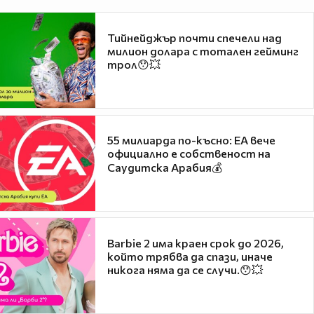
Тийнейджър почти спечели над
милион долара с тотален гейминг
трол😯💥
55 милиарда по-късно: EA вече
официално е собственост на
Саудитска Арабия💰
Barbie 2 има краен срок до 2026,
който трябва да спази, иначе
никога няма да се случи.😯💥