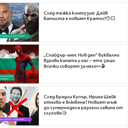
След тежка контузия: Дейв
Батиста е новият Кратос!😯💥
„Спайдър-мен: Нов ден“ буквално
взриви кината у нас – ето защо
всички говорят за него👀🎬
След Брадли Купър, Ирина Шейк
отново е влюбена? Новият мъж
до супермодела разпали лавина от
слухове🧐