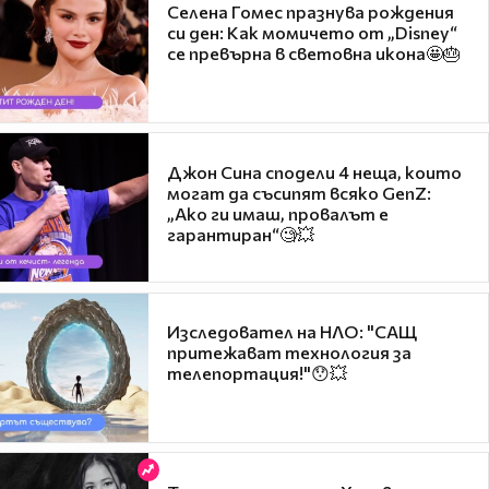
Селена Гомес празнува рождения
си ден: Как момичето от „Disney“
се превърна в световна икона🤩🎂
Джон Сина сподели 4 неща, които
могат да съсипят всяко GenZ:
„Ако ги имаш, провалът е
гарантиран“🧐💥
Изследовател на НЛО: "САЩ
притежават технология за
телепортация!"😯💥