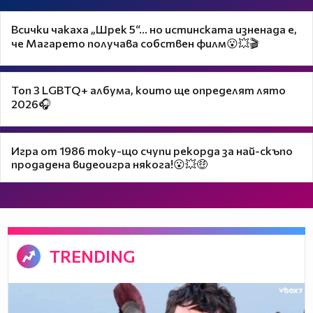
Всички чакаха „Шрек 5“… но истинската изненада е,
че Магарето получава собствен филм😮💥🎬
Топ 3 LGBTQ+ албума, които ще определят лято
2026🎧
Игра от 1986 току-що счупи рекорда за най-скъпо
продадена видеоигра някога!😮💥🤑
TRENDING