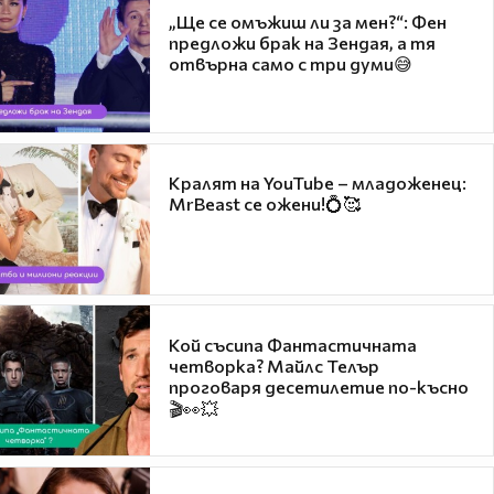
„Ще се омъжиш ли за мен?“: Фен
предложи брак на Зендая, а тя
отвърна само с три думи😅
Кралят на YouTube – младоженец:
MrBeast се ожени!💍🥰
Кой съсипа Фантастичната
четворка? Майлс Телър
проговаря десетилетие по-късно
🎬👀💥