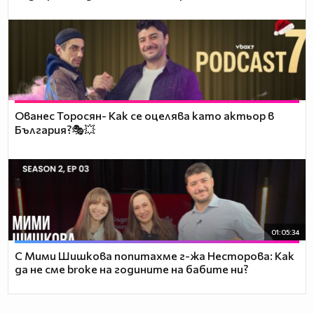
Ованес Торосян- Как се оцелява като актьор в
България?🎭💥
01:05:34
С Мими Шишкова попитахме г-жа Несторова: Как
да не сме broke на годините на бабите ни?