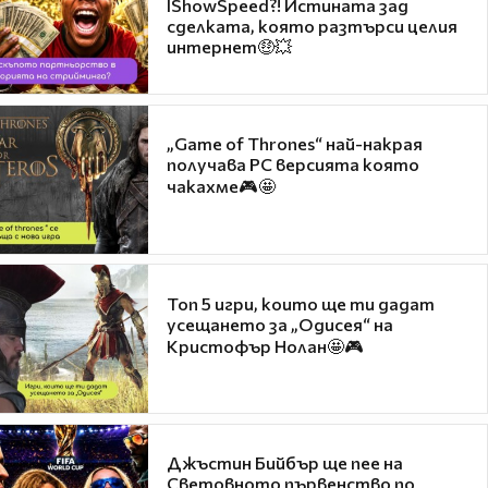
IShowSpeed?! Истината зад
сделката, която разтърси целия
интернет🤑💥
„Game of Thrones“ най-накрая
получава PC версията която
чакахме🎮🤩
Топ 5 игри, които ще ти дадат
усещането за „Одисея“ на
Кристофър Нолан🤩🎮
Джъстин Бийбър ще пее на
Световното първенство по