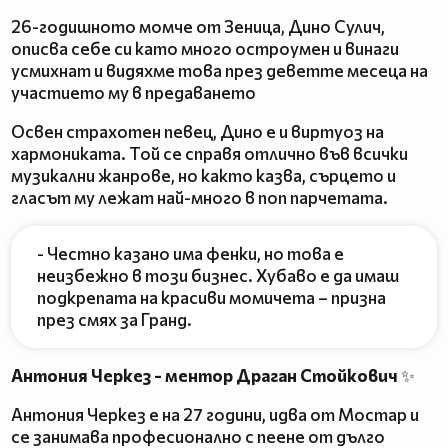
26-годишното момче от Зеница, Дино Сулич,
описва себе си като много остроумен и винаги
усмихнат и видяхме това през деветте месеца на
участието му в предаването
Освен страхотен певец, Дино е и виртуоз на
хармониката. Той се справя отлично във всички
музикални жанрове, но както казва, сърцето и
гласът му лежат най-много в поп парчетата.
- Честно казано има фенки, но това е
неизбежно в този бизнес. Хубаво е да имаш
подкрепата на красиви момичета – призна
през смях за Гранд.
Антония Черкез - ментор Драган Стойкович
✨
Антония Черкез е на 27 години, идва от Мостар и
се занимава професионално с пеене от дълго