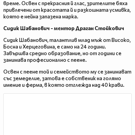
време. Освен с прекрасния й глас, зрителите бяха
привлечени от красотата й и разкошната усмивка,
която е нейна запазена марка.
Сидик Шабанович - ментор Драган Стойкович
Сидик Шабанович, талантлив млад мъж от Високо,
Босна и Херцеговина, е само на 24 години.
Завършва средно образование, но от години се
занимава професионално с пеене.
Освен с пеене той и семейството му се занимават
със земеделие, затова е собственик на голямо
имение и ферма, в която отглежда над 40 крави.