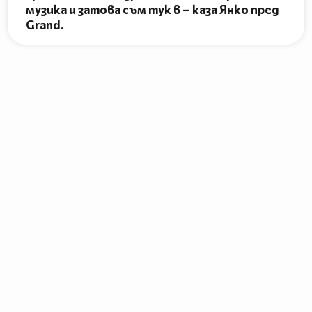
музика и затова съм тук в – каза Янко пред
Grand.