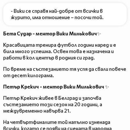
- Вики се справя най-добре от всички в
журито, има отношение – посочи той.
Бета Судар - ментор Вики Милькович
✨
Красавицата тренира футбол години наред и е
била много успешна. Освен това е назначена и
работи в кол център в родния си град.
По време на състезанието тя успя да свали повече
от десет килограма.
Петър Крекич - ментор Вики Милькович
✨
Петър Крекич живее в Белград и започва
състезанието този сезон на 20 години, а
междувременно навърва 21.
На четвъртфиналите той напълно изненада
всички, когато се появи на сцената в народна