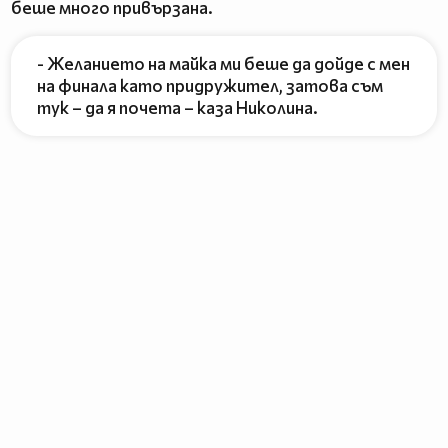
беше много привързана.
- Желанието на майка ми беше да дойде с мен
на финала като придружител, затова съм
тук – да я почета – каза Николина.