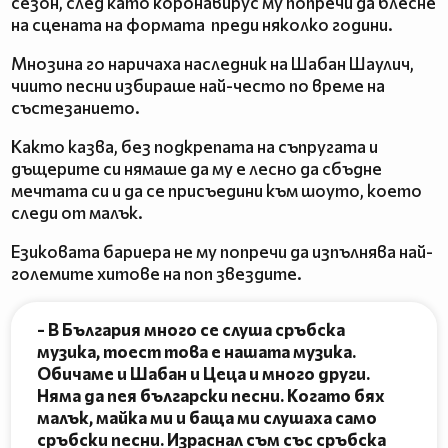
сезон, след като коронавирус му попречи да блесне
на сцената на формата преди няколко години.
Мнозина го наричаха наследник на Шабан Шаулич,
чиито песни избираше най-често по време на
състезанието.
Както казва, без подкрепата на съпругата и
дъщерите си нямаше да му е лесно да сбъдне
мечтата си и да се присъедини към шоуто, което
следи от малък.
Езиковата бариера не му попречи да изпълнява най-
големите хитове на поп звездите.
- В България много се слуша сръбска
музика, тоест това е нашата музика.
Обичаме и Шабан и Цеца и много други.
Няма да пея български песни. Когато бях
малък, майка ми и баща ми слушаха само
сръбски песни. Израснал съм със сръбска