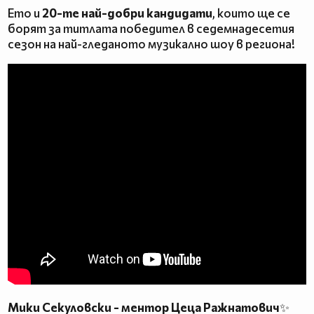
Ето и
20-те най-добри кандидати
, които ще се
борят за титлата победител в седемнадесетия
сезон на най-гледаното музикално шоу в региона!
Мики Секуловски - ментор Цеца Ражнатович
✨