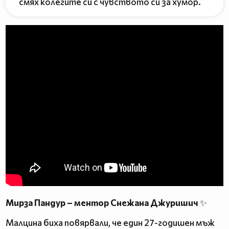
смях колегите си с чувството си за хумор.
Мирза Пандур – ментор Снежана Джуришич
✨
Малцина биха повярвали, че един 27-годишен мъж