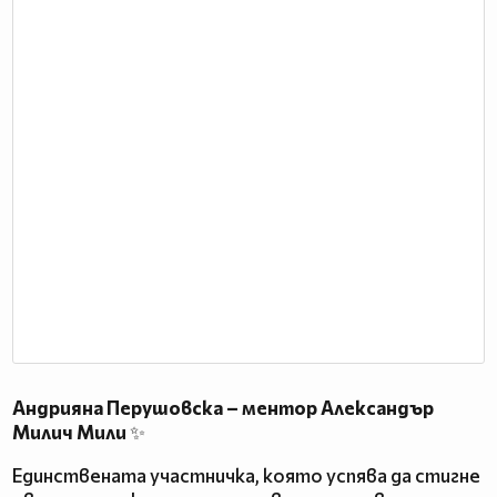
Андрияна Перушовска – ментор Александър
Милич Мили
✨
Единствената участничка, която успява да стигне