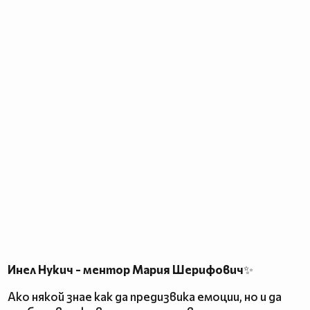
Инел Нукич - ментор Мария Шерифович
✨
Ако някой знае как да предизвика емоции, но и да