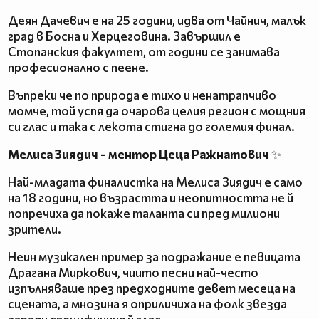
Деян Дачевич е на 25 години, идва от Чайнич, малък
град в Босна и Херцеговина. Завършил е
Стопанския факултет, от години се занимава
професионално с пеене.
Въпреки че по природа е тихо и ненатрапчиво
момче, той успя да очарова целия регион с мощния
си глас и така с лекота стигна до големия финал.
Мелиса Зиядич - ментор Цеца Ражнатович
✨
Най-младата финалистка на Мелиса Зиядич е само
на 18 години, но възрастта и неопитността не й
попречиха да покаже таланта си пред милиони
зрители.
Неин музикален пример за подражание е певицата
Драгана Миркович, чиито песни най-често
изпълняваше през предходните девет месеца на
сцената, а мнозина я оприличиха на фолк звезда