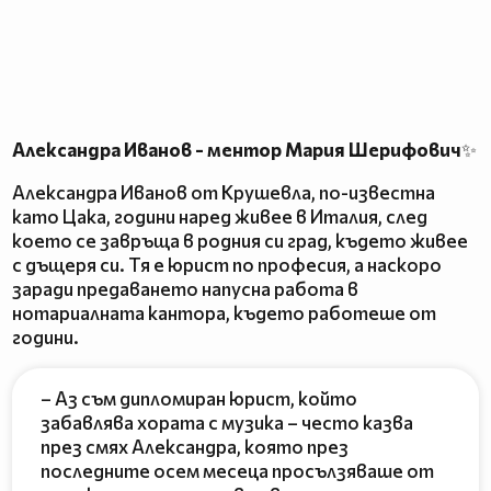
Александра Иванов - ментор Мария Шерифович
✨
Александра Иванов от Крушевла, по-известна
като Цака, години наред живее в Италия, след
което се завръща в родния си град, където живее
с дъщеря си. Тя е юрист по професия, а наскоро
заради предаването напусна работа в
нотариалната кантора, където работеше от
години.
– Аз съм дипломиран юрист, който
забавлява хората с музика – често казва
през смях Александра, която през
последните осем месеца просълзяваше от