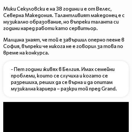
Мики Секуловски е на 38 години и е от Велес,
Северна Македония. Талантливият македонец е с
музикално образование, но въпреки таланта си
години наред работи като сервитьор.
Малцина знаят, че той е завършил оперно пеене в
София, въпреки че никога не е говорил за това по
време на конкурса.
- Пет години живях в Белгия. Имах семейни
проблеми, които се случиха и когато се
разрешиха, реших да се върна и да опитам
музикална кариера – разкри той пред Grand.