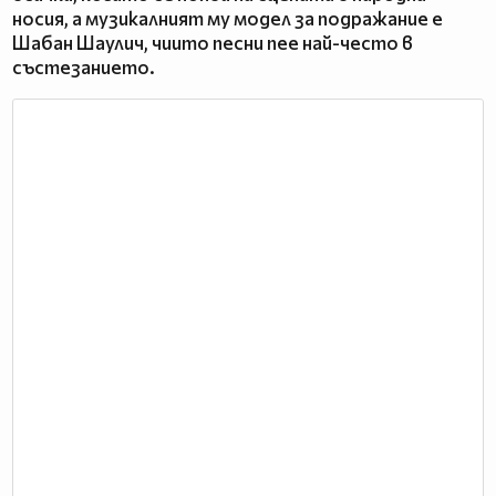
носия, а музикалният му модел за подражание е
Шабан Шаулич, чиито песни пее най-често в
състезанието.