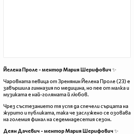
Йелена Проле - ментор Мария Шерифович
✨
Чаровната певица от Зренянин Йелена Проле (23) е
завършила гимназия по медицина, но пее от малка и
музиката е най-голямата й любов.
Чрез състезанието тя успя да спечели сърцата на
журито и публиката, така че заслужено се озовава
на големия финал на седемнадесетия сезон.
Деян Дачевич - ментор Мария Шерифович
✨