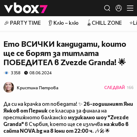
Member of
👾
🎉 PARTY TIME
👂 Клю – клю
🪀CHILL ZONE
⭐Li
Ето ВСИЧКИ кандидати, които
ще се борят за титлата
ПОБЕДИТЕЛ в Zvezde Granda! 🌟
3 358
08.06.2024
Кристина Петрова
СЛЕДВАЙ
166
Да си на крачка от победата! ✨
26-годишният Яни
Янков от Перник
се класира за финала на
престижното балканско
музикално шоу "Zvezde
Granda"
в Сърбия, което ще се излъчва
на живо в
сайта NOVA.bg на 8 юни от 22:00 ч.
🎶🎤🌟