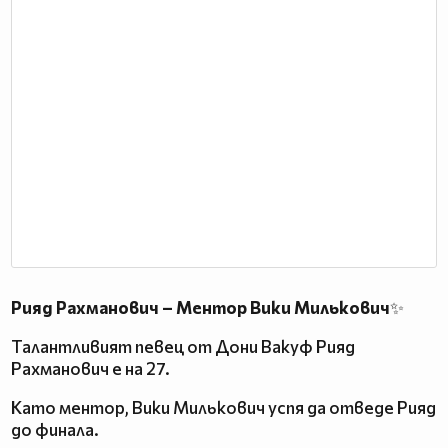
Р
ияд Рахманович – Ментор Вики Милькович
✨
Талантливият певец от Дони Вакуф Рияд
Рахманович е на 27.
Като ментор, Вики Милькович успя да отведе Рияд
до финала.