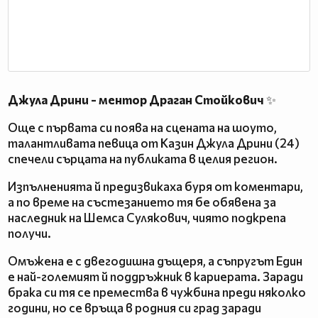
Джула Дрини - ментор Драган Стойкович
✨
Още с първата си поява на сцената на шоуто,
талантливата певица от Казин Джула Дрини (24)
спечели сърцата на публиката в целия регион.
Изпълненията й предизвикаха буря от коментари,
а по време на състезанието тя бе обявена за
наследник на Шемса Сулякович, чиято подкрепа
получи.
Омъжена е с двегодишна дъщеря, а съпругът Един
е най-големият й поддръжник в кариерата. Заради
брака си тя се премества в чужбина преди няколко
години, но се връща в родния си град заради