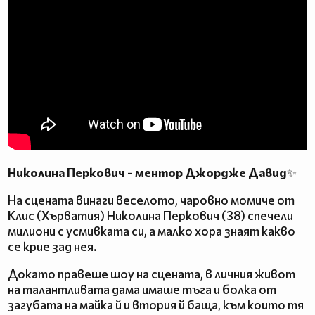
Николина Перкович - ментор Джордже Давид
✨
На сцената винаги веселото, чаровно момиче от
Клис (Хърватия) Николина Перкович (38) спечели
милиони с усмивката си, а малко хора знаят какво
се крие зад нея.
Докато правеше шоу на сцената, в личния живот
на талантливата дама имаше тъга и болка от
загубата на майка й и втория й баща, към които тя