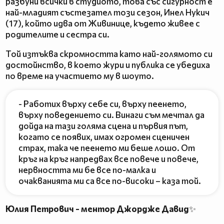
разбуни всички в студиото, това със сигурност е
най-младият състезател този сезон, Инел Нукич
(17), който идва от Живинице, където живее с
родителите и сестра си.
Той изтъква скромността като най-голямото си
достойнство, в което жури и публика се убедиха
по време на участието му в шоуто.
- Работих върху себе си, върху пеенето,
върху поведението си. Винаги съм мечтал да
дойда на тази голяма сцена и първия път,
когато се появих, имах огромен сценичен
страх, така че пеенето ми беше лошо. От
кръг на кръг напредвах все повече и повече,
нервността ми бе все по-малка и
очакванията ми са все по-високи – каза той.
Юлия Петрович - ментор Джордже Давид
✨