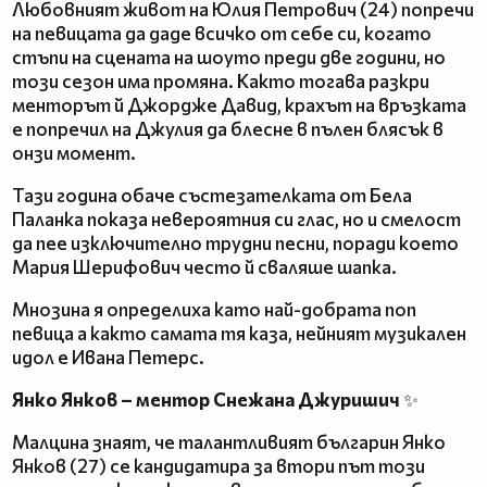
Любовният живот на Юлия Петрович (24) попречи
на певицата да даде всичко от себе си, когато
стъпи на сцената на шоуто преди две години, но
този сезон има промяна. Както тогава разкри
менторът й Джордже Давид, крахът на връзката
е попречил на Джулия да блесне в пълен блясък в
онзи момент.
Тази година обаче състезателката от Бела
Паланка показа невероятния си глас, но и смелост
да пее изключително трудни песни, поради което
Мария Шерифович често й сваляше шапка.
Мнозина я определиха като най-добрата поп
певица а както самата тя каза, нейният музикален
идол е Ивана Петерс.
Янко Янков – ментор Снежана Джуришич
✨
Малцина знаят, че талантливият българин Янко
Янков (27) се кандидатира за втори път този