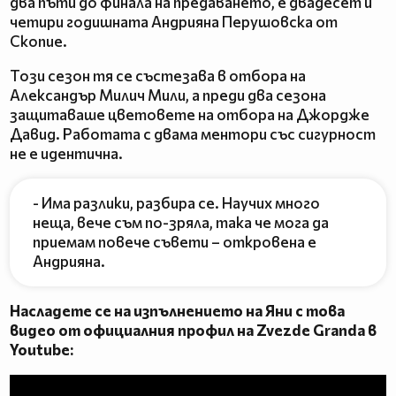
два пъти до финала на предаването, е двадесет и
четири годишната Андрияна Перушовска от
Скопие.
Този сезон тя се състезава в отбора на
Александър Милич Мили, а преди два сезона
защитаваше цветовете на отбора на Джордже
Давид. Работата с двама ментори със сигурност
не е идентична.
- Има разлики, разбира се. Научих много
неща, вече съм по-зряла, така че мога да
приемам повече съвети – откровена е
Андрияна.
Насладете се на изпълнението на Яни с това
видео от официалния профил на Zvezde Granda в
Youtube: