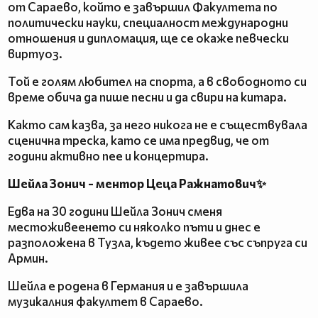
от Сараево, който е завършил Факултета по
политически науки, специалност международни
отношения и дипломация, ще се окаже певчески
виртуоз.
Той е голям любител на спорта, а в свободното си
време обича да пише песни и да свири на китара.
Както сам казва, за него никога не е съществувала
сценична треска, като се има предвид, че от
години активно пее и концертира.
Шейла Зонич - ментор Цеца Ражнатович✨
Едва на 30 години Шейла Зонич сменя
местоживеенето си няколко пъти и днес е
разположена в Тузла, където живее със съпруга си
Армин.
Шейла е родена в Германия и е завършила
музикалния факултет в Сараево.