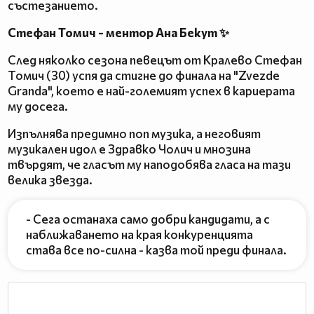
състезанието.
Стефан Томич - ментор Ана Бекут ✨
След няколко сезона певецът от Кралево Стефан
Томич (30) успя да стигне до финала на "Zvezdе
Granda", което е най-големият успех в кариерата
му досега.
Изпълнява предимно поп музика, а неговият
музикален идол е Здравко Чолич и мнозина
твърдят, че гласът му наподобява гласа на тази
велика звезда.
- Сега останаха само добри кандидати, а с
наближаването на края конкуренцията
става все по-силна - казва той преди финала.