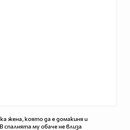
ска жена, която да е домакиня и
 В спалнята му обаче не влиза