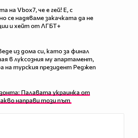
 на Vbox7, че е гей! Е, с
 но се надяваме закачката да не
ции и хейт от ЛГБТ+
еде из дома си, като за финал
ая в луксозния му апартамент,
ра на турския президент Реджеп
изонта: Палавата украинка от
какво направи този път