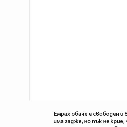
Емрах обаче е свободен и 
има гадже, но пък не крие