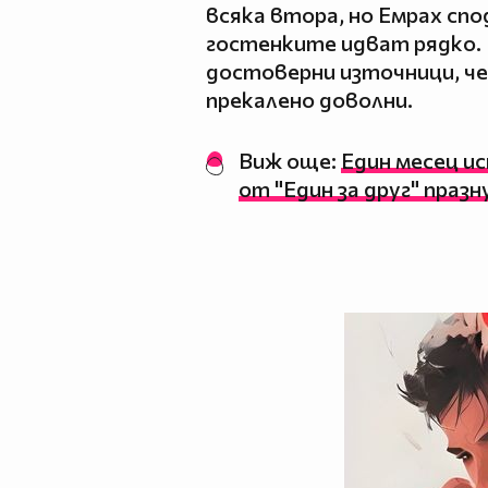
всяка втора, но Емрах спод
гостенките идват рядко. Е
достоверни източници, че
прекалено доволни.
Виж още:
Един месец и
от "Един за друг" праз