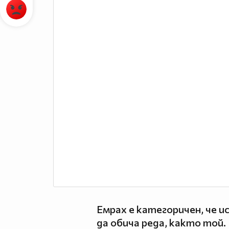
Емрах е категоричен, че и
да обича реда, както той.