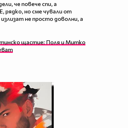
ели, че повече спи, а
, рядко, но сме чували от
 излизат не просто доволни, а
стинско щастие: Поля и Митко
нуват