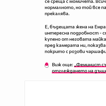
се среща с момичета. Всич
нормалното, но той все па
прекалява.
Е, бъдещата жена на Емра
интересна подробност - с
купено от неговата майка
пред камерата ни, показва
покрито с розови чаршаф
Виж още:
„Феминист съ
отглеждането на дъще