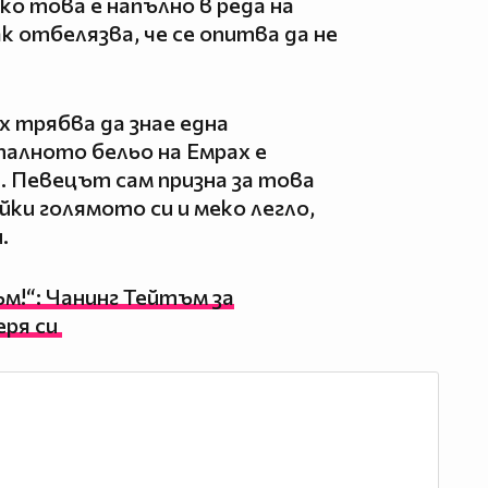
ко това е напълно в реда на
к отбелязва, че се опитва да не
х трябва да знае една
палното бельо на Емрах е
. Певецът сам призна за това
йки голямото си и меко легло,
и.
м!“: Чанинг Тейтъм за
ря си