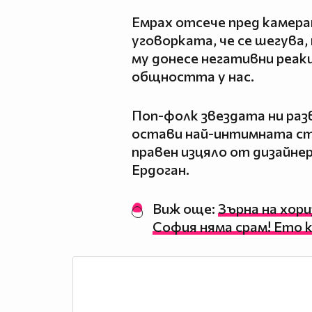
Емрах отсече пред камерата
уговорката, че се шегува,
му донесе негативни реак
общността у нас.
Поп-фолк звездата ни разв
остави най-интимната ст
правен изцяло от дизайне
Ердоган.
Виж още:
Зърна на хор
София няма срам! Ето 