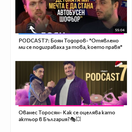
55:04
PODCAST7: ‪Боян Тодоров- "Отявлено
ми се подиграваха за това, което правя"
Ованес Торосян- Как се оцелява като
актьор в България?🎭💥