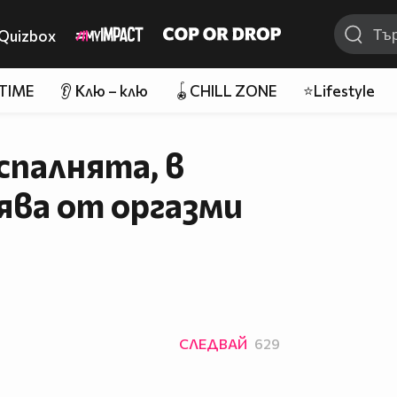
Quizbox
 TIME
👂 Клю – клю
🪀CHILL ZONE
⭐Lifestyle
спалнята, в
ява от оргазми
и
СЛЕДВАЙ
629