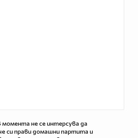
в момента не се интерсува да
, че си прави домашни партита и