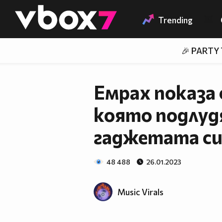
Member of
👾
Trending
🎉 PARTY
Емрах показа 
която подлуд
гаджетата с
48 488
26.01.2023
Music Virals