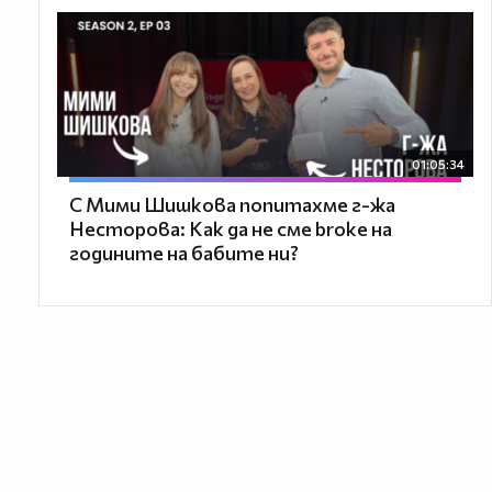
01:05:34
С Мими Шишкова попитахме г-жа
Несторова: Как да не сме broke на
годините на бабите ни?