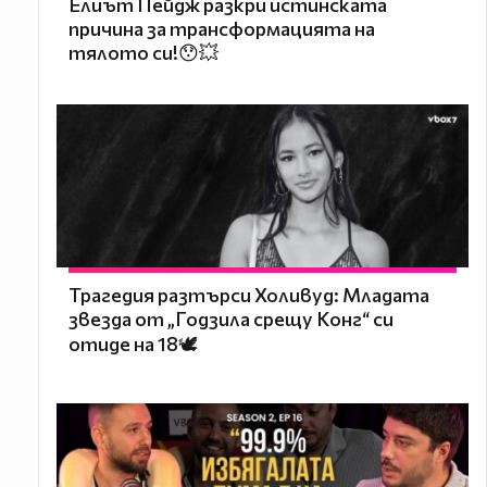
Елиът Пейдж разкри истинската
причина за трансформацията на
тялото си!😯💥
Трагедия разтърси Холивуд: Младата
звезда от „Годзила срещу Конг“ си
отиде на 18🕊️