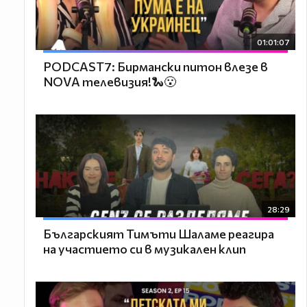
01:01:07
PODCAST7: Бирмански питон влезе в
NOVA телевизия!🐍😮
28:29
Българският Тимъти Шаламе реагира
на участието си в музикален клип