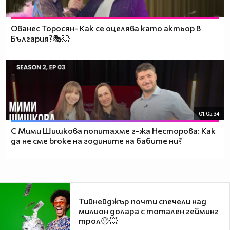
Ованес Торосян- Как се оцелява като актьор в
България?🎭💥
01:05:34
С Мими Шишкова попитахме г-жа Несторова: Как
да не сме broke на годините на бабите ни?
Тийнейджър почти спечели над
милион долара с тотален гейминг
трол😯💥