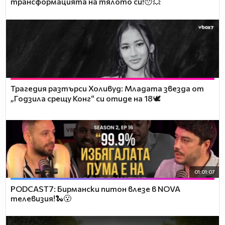
трансформацията на тялото си!😯💥
Трагедия разтърси Холивуд: Младата звезда от
„Годзила срещу Конг“ си отиде на 18🕊️
01:01:07
PODCAST7: Бирмански питон влезе в NOVA
телевизия!🐍😮