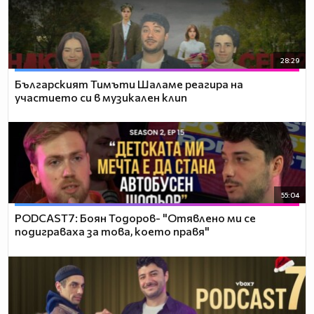
28:29
Българският Тимъти Шаламе реагира на
участието си в музикален клип
55:04
PODCAST7: ‪Боян Тодоров- "Отявлено ми се
подиграваха за това, което правя"