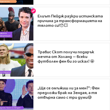
Елиът Пейдж разкри истинската
причина за трансформацията на
тялото си!😯💥
Травис Скот получи подарък
мечта от Холанд — всеки
футболен фен би го искал! 🤩
„Ще се омъжиш ли за мен?“: Фен
предложи брак на Зендая, а тя
отвърна само с три думи😅