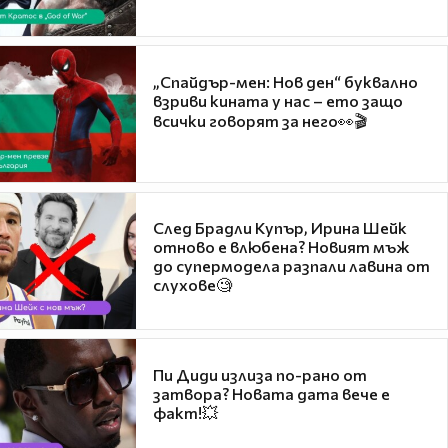
„Спайдър-мен: Нов ден“ буквално
взриви кината у нас – ето защо
всички говорят за него👀🎬
След Брадли Купър, Ирина Шейк
отново е влюбена? Новият мъж
до супермодела разпали лавина от
слухове🧐
Пи Диди излиза по-рано от
затвора? Новата дата вече е
факт!💥