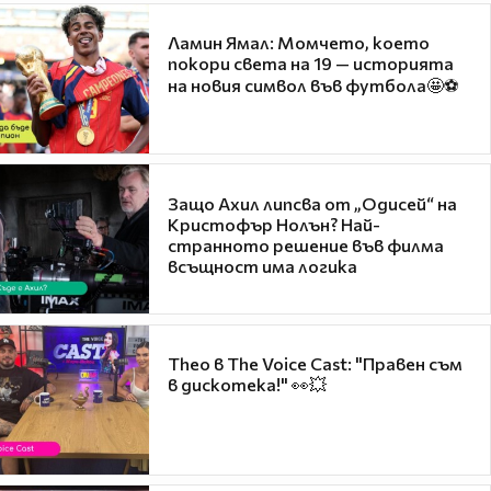
Ламин Ямал: Момчето, което
покори света на 19 — историята
на новия символ във футбола🤩⚽
Защо Ахил липсва от „Одисей“ на
Кристофър Нолън? Най-
странното решение във филма
всъщност има логика
Theo в The Voice Cast: "Правен съм
в дискотека!" 👀💥