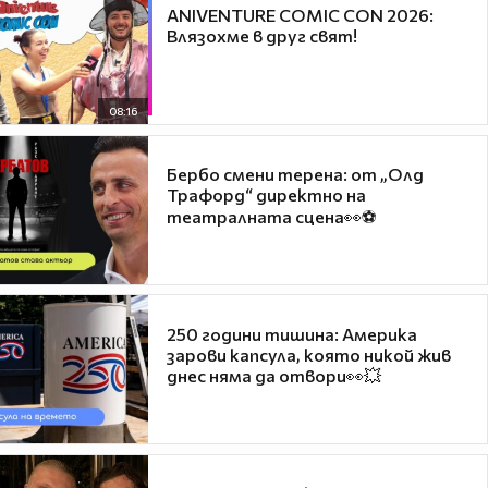
ANIVENTURE COMIC CON 2026:
Влязохме в друг свят!
08:16
Бербо смени терена: от „Олд
Трафорд“ директно на
театралната сцена👀⚽
250 години тишина: Америка
зарови капсула, която никой жив
днес няма да отвори👀💥