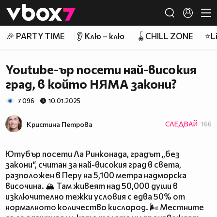
Member of
👾
🎉 PARTY TIME
👂 Клю – клю
🪀CHILL ZONE
⭐Li
Youtube-ър посети най-високия
град, в който НЯМА закони?
7 096
10.01.2025
Кристина Петрова
СЛЕДВАЙ
166
Ютубър посети Ла Ринконада, градът „без
закони“, считан за най-високия град в света,
разположен в Перу на 5,100 метра надморска
височина. 🏔️ Там живеят над 50,000 души в
изключително тежки условия с едва 50% от
нормалното количество кислород. 🌬️ Местните