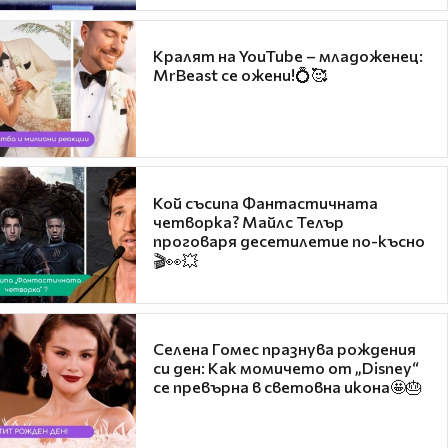
Кралят на YouTube – младоженец:
MrBeast се ожени!💍🥰
Кой съсипа Фантастичната
четворка? Майлс Телър
проговаря десетилетие по-късно
🎬👀💥
Селена Гомес празнува рождения
си ден: Как момичето от „Disney“
се превърна в световна икона🤩🎂