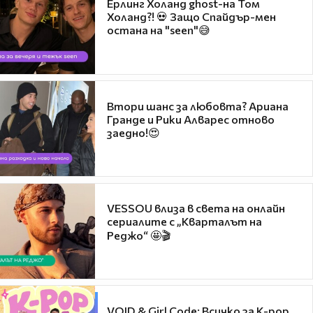
Ерлинг Холанд ghost-на Том
Холанд?! 💀 Защо Спайдър-мен
остана на "seen"😅
Втори шанс за любовта? Ариана
Гранде и Рики Алварес отново
заедно!😍
VESSOU влиза в света на онлайн
сериалите с „Кварталът на
Реджо“ 🤩🎬
VOID & Girl Code: Всичко за K-pop