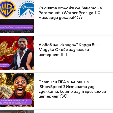
Съдията отложи сливането на
Paramount и Warner Bros. за 110
милиарда долара!😯💥
Любов или скандал? Карди Би и
Мадука Окойе разпалиха
интернет❤️‍🔥🔥
Плати ли FIFA милиони на
IShowSpeed?! Истината зад
сделката, която разтърси целия
интернет🤑💥