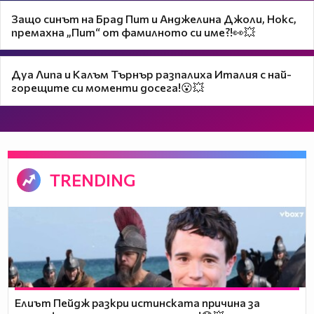
Защо синът на Брад Пит и Анджелина Джоли, Нокс,
премахна „Пит“ от фамилното си име?!👀💥
Дуа Липа и Калъм Търнър разпалиха Италия с най-
горещите си моменти досега!😮💥
TRENDING
Елиът Пейдж разкри истинската причина за