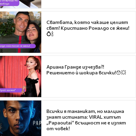
Сватбата, която чакаше целият
свят! Кристиано Роналдо се жени!
💍🍾
Ариана Гранде изчезва?!
Решението ѝ шокира всички!😯💥
Всички я тананикат, но малцина
знаят истината: VIRAL хитът
„Papaoutai“ всъщност не е изпят
от човек!