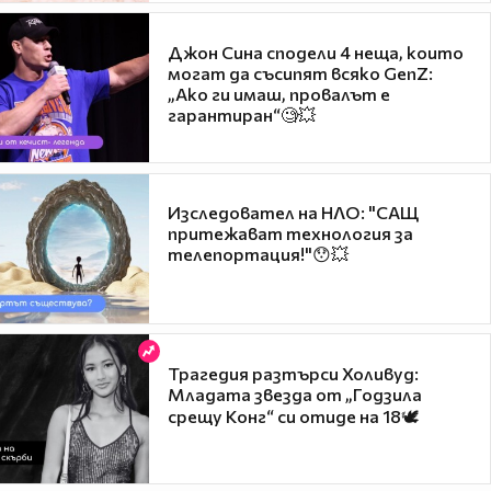
Джон Сина сподели 4 неща, които
могат да съсипят всяко GenZ:
„Ако ги имаш, провалът е
гарантиран“🧐💥
Изследовател на НЛО: "САЩ
притежават технология за
телепортация!"😯💥
Трагедия разтърси Холивуд:
Младата звезда от „Годзила
срещу Конг“ си отиде на 18🕊️