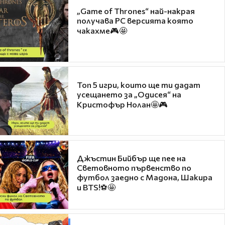
„Game of Thrones“ най-накрая
получава PC версията която
чакахме🎮🤩
Топ 5 игри, които ще ти дадат
усещането за „Одисея“ на
Кристофър Нолан🤩🎮
Джъстин Бийбър ще пее на
Световното първенство по
футбол заедно с Мадона, Шакира
и BTS!⚽🤩