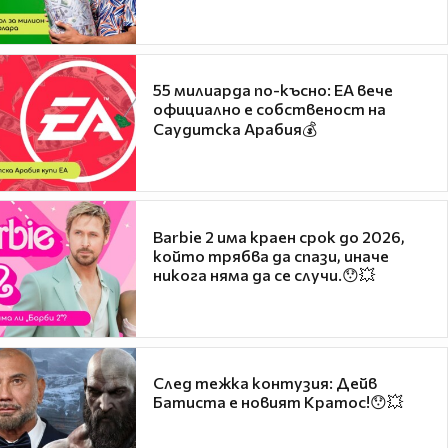
55 милиарда по-късно: EA вече
официално е собственост на
Саудитска Арабия💰
Barbie 2 има краен срок до 2026,
който трябва да спази, иначе
никога няма да се случи.😯💥
След тежка контузия: Дейв
Батиста е новият Кратос!😯💥