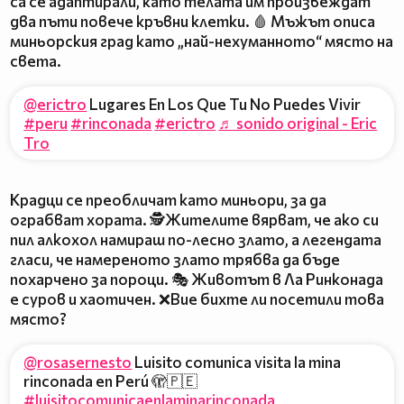
са се адаптирали, като телата им произвеждат
два пъти повече кръвни клетки. 🩸 Мъжът описа
миньорския град като „най-нехуманното“ място на
света.
@erictro
Lugares En Los Que Tu No Puedes Vivir
#peru
#rinconada
#erictro
♬ sonido original - Eric
Tro
Крадци се преобличат като миньори, за да
ограбват хората. 🕵️‍Жителите вярват, че ако си
пил алкохол намираш по-лесно злато, а легендата
гласи, че намереното злато трябва да бъде
похарчено за пороци. 🎭 Животът в Ла Ринконада
е суров и хаотичен. ❌Вие бихте ли посетили това
място?
@rosasernesto
Luisito comunica visita la mina
rinconada en Perú 🫣🇵🇪
#luisitocomunicaenlaminarinconada