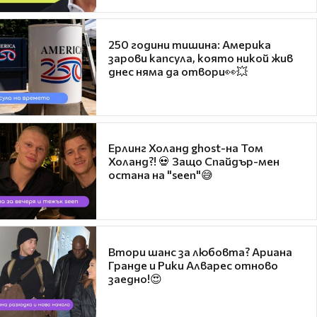
250 години тишина: Америка
зарови капсула, която никой жив
днес няма да отвори👀💥
Ерлинг Холанд ghost-на Том
Холанд?! 💀 Защо Спайдър-мен
остана на "seen"😅
Втори шанс за любовта? Ариана
Гранде и Рики Алварес отново
заедно!😍