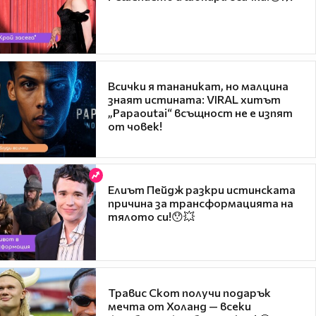
Всички я тананикат, но малцина
знаят истината: VIRAL хитът
„Papaoutai“ всъщност не е изпят
от човек!
Елиът Пейдж разкри истинската
причина за трансформацията на
тялото си!😯💥
Травис Скот получи подарък
мечта от Холанд — всеки