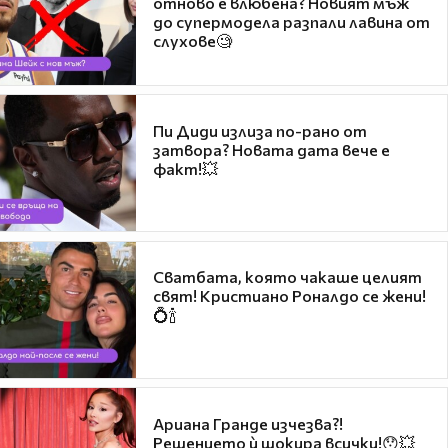
отново е влюбена? Новият мъж
до супермодела разпали лавина от
слухове🧐
Пи Диди излиза по-рано от
затвора? Новата дата вече е
факт!💥
Сватбата, която чакаше целият
свят! Кристиано Роналдо се жени!
💍🍾
Ариана Гранде изчезва?!
Решението ѝ шокира всички!😯💥