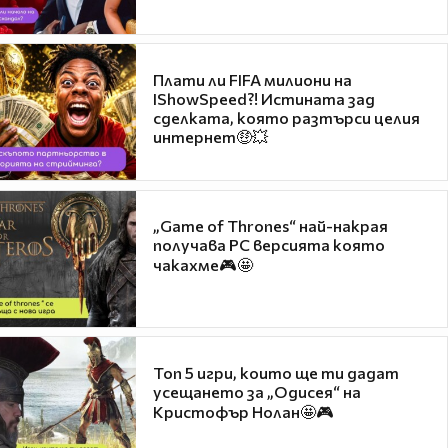
Плати ли FIFA милиони на
IShowSpeed?! Истината зад
сделката, която разтърси целия
интернет🤑💥
„Game of Thrones“ най-накрая
получава PC версията която
чакахме🎮🤩
Топ 5 игри, които ще ти дадат
усещането за „Одисея“ на
Кристофър Нолан🤩🎮