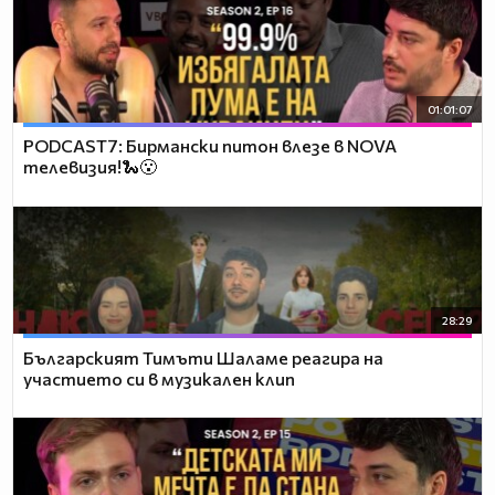
01:01:07
PODCAST7: Бирмански питон влезе в NOVA
телевизия!🐍😮
28:29
Българският Тимъти Шаламе реагира на
участието си в музикален клип