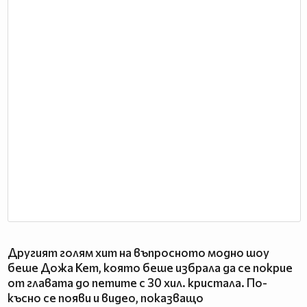
Другият голям хит на въпросното модно шоу
беше Дожа Кет, която беше избрала да се покрие
от главата до петите с 30 хил. кристала. По-
късно се появи и видео, показващо