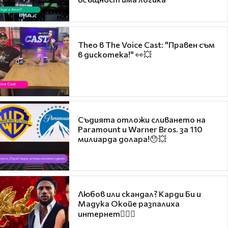
Theo в The Voice Cast: "Правен съм
в дискотека!" 👀💥
Съдията отложи сливането на
Paramount и Warner Bros. за 110
милиарда долара!😯💥
Любов или скандал? Карди Би и
Мадука Окойе разпалиха
интернет❤️‍🔥🔥