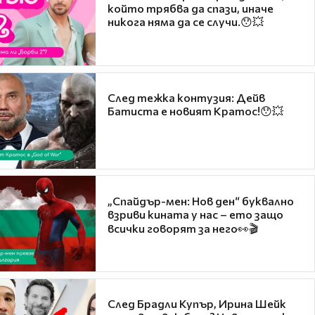
който трябва да спази, иначе
никога няма да се случи.😯💥
След тежка контузия: Дейв
Батиста е новият Кратос!😯💥
„Спайдър-мен: Нов ден“ буквално
взриви кината у нас – ето защо
всички говорят за него👀🎬
След Брадли Купър, Ирина Шейк