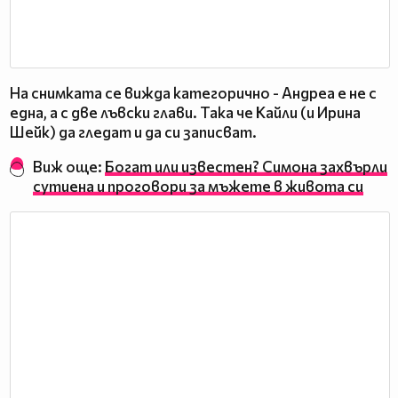
На снимката се вижда категорично - Андреа е не с
една, а с две лъвски глави. Така че Кайли (и Ирина
Шейк) да гледат и да си записват.
Виж още:
Богат или известен? Симона захвърли
сутиена и проговори за мъжете в живота си