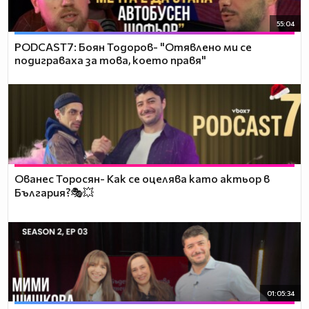
55:04
PODCAST7: ‪Боян Тодоров- "Отявлено ми се
подиграваха за това, което правя"
Ованес Торосян- Как се оцелява като актьор в
България?🎭💥
01:05:34