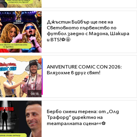
Джъстин Бийбър ще пее на
Световното първенство по
футбол заедно с Мадона, Шакира
и BTS!⚽🤩
ANIVENTURE COMIC CON 2026:
Влязохме в друг свят!
08:16
Бербо смени терена: от „Олд
Трафорд“ директно на
театралната сцена👀⚽