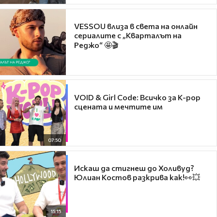
VESSOU влиза в света на онлайн
сериалите с „Кварталът на
Реджо“ 🤩🎬
VOID & Girl Code: Всичко за K-pop
сцената и мечтите им
07:50
Искаш да стигнеш до Холивуд?
Юлиан Костов разкрива как!👀💥
15:15