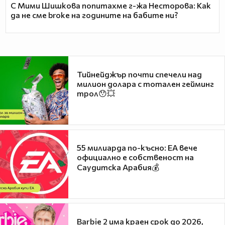
С Мими Шишкова попитахме г-жа Несторова: Как
да не сме broke на годините на бабите ни?
Тийнейджър почти спечели над
милион долара с тотален гейминг
трол😯💥
55 милиарда по-късно: EA вече
официално е собственост на
Саудитска Арабия💰
Barbie 2 има краен срок до 2026,