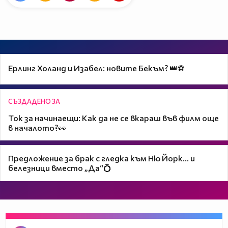
Ерлинг Холанд и Изабел: новите Бекъм? 👑⚽
СЪЗДАДЕНО ЗА
Ток за начинаещи: Как да не се вкараш във филм още
в началото?👀
Предложение за брак с гледка към Ню Йорк... и
белезници вместо „Да“💍