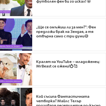
футболен фен би го искал! 🤩
„Ще се омъжиш ли за мен?“: Фен
предложи брак на Зендая, а тя
отвърна само с три думи😅
Кралят на YouTube – младоженец:
MrBeast се ожени!💍🥰
Кой съсипа Фантастичната
четворка? Майлс Телър
проговаря десетилетие по-късно