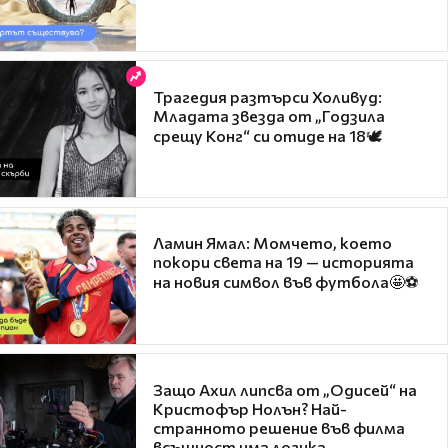
Трагедия разтърси Холивуд:
Младата звезда от „Годзила
срещу Конг“ си отиде на 18🕊️
Ламин Ямал: Момчето, което
покори света на 19 — историята
на новия символ във футбола🤩⚽
Защо Ахил липсва от „Одисей“ на
Кристофър Нолън? Най-
странното решение във филма
всъщност има логика