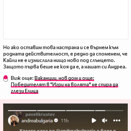
Но ако оставим това настрана и се върнем към
родната действителност, е редно да споменем, че
Кайли не е измислила нищо ново под слънцето.
Защото първа беше не коя да е, а нашат си Андреа.
Виж още:
Ваканции, нов дом и още:
Победителят в "Игри на волята" не спира да
глези Елица