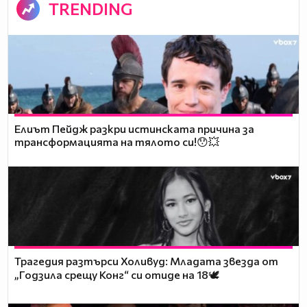
TRENDING
Елиът Пейдж разкри истинската причина за
трансформацията на тялото си!😯💥
Трагедия разтърси Холивуд: Младата звезда от
„Годзила срещу Конг“ си отиде на 18🕊️