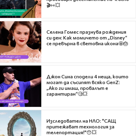
🎬👀💥
Селена Гомес празнува рождения
си ден: Как момичето от „Disney“
се превърна в световна икона🤩🎂
Джон Сина сподели 4 неща, които
могат да съсипят всяко GenZ:
„Ако ги имаш, провалът е
гарантиран“🧐💥
Изследовател на НЛО: "САЩ
притежават технология за
телепортация!"😯💥