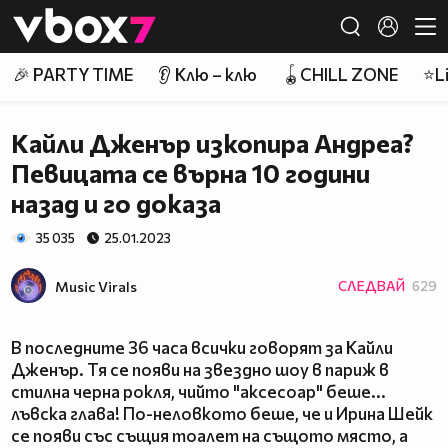
Member of
👾
🎉 PARTY TIME
👂 Клю – клю
🪀CHILL ZONE
⭐Li
Кайли Дженър изкопира Андреа?
Певицата се върна 10 години
назад и го доказа
35 035
25.01.2023
Music Virals
СЛЕДВАЙ
629
В последните 36 часа всички говорят за Кайли
Дженър. Тя се появи на звездно шоу в париж в
стилна черна рокля, чийто "аксесоар" беше...
лъвска глава! По-неловкото беше, че и Ирина Шейк
се появи със същия тоалет на същото място, а