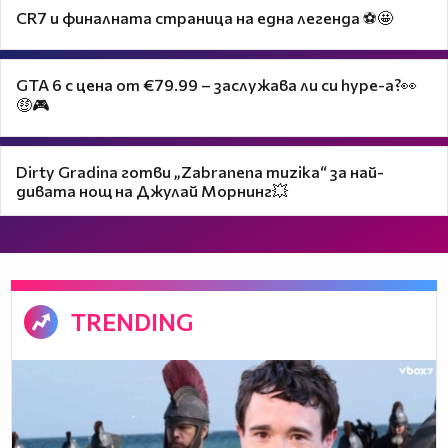
CR7 и финалната страница на една легенда ⚽🤩
GTA 6 с цена от €79.99 – заслужава ли си hype-а?👀
🤑🎮
Dirty Gradina готви „Zabranena muzika“ за най-
дивата нощ на Джулай Морнинг💥
TRENDING