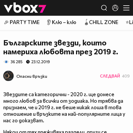
Member of
👾
🎉 PARTY TIME
👂 Клю – клю
🪀CHILL ZONE
⭐Li
Българските звезди, които
намериха любовта през 2019 г.
36 285
23.12.2019
Опасни връзки
СЛЕДВАЙ
409
Звездите са категорични - 2020 г. ще донесе
много любов за всички от зодиака. Но трябва да
признаем, че и 2019 г. не беше никак лоша в това
отношение и връзките на най-популярните лица у
нас го доказват.
Някои от тях преживяха раздели, други се