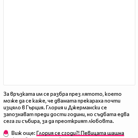
За връзката им се разбра през лятото, което
може да се каже, че двамата прекараха почти
изцяло в Гърция. Глория и Джермански се
запознават преди дости години, но съдбата едва
сега ги събира, за да преоткрият любовта.
Виж още:
Глория се сгоди?! Певицата шашна