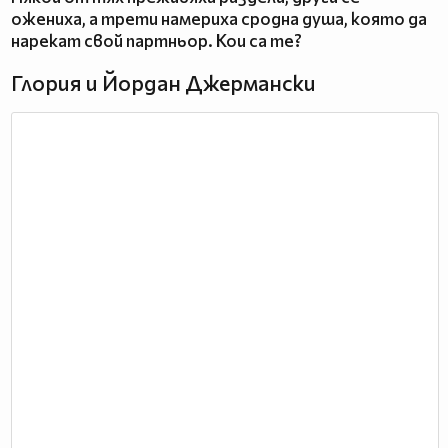
ожениха, а трети намериха сродна душа, която да
нарекат свой партньор. Кои са те?
Глория и Йордан Джермански