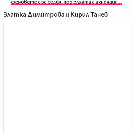
феновете със селфи под елхата с изненада...
Златка Димитрова и Кирил Танев