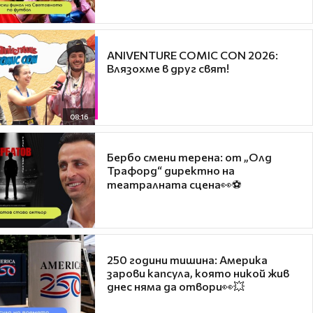
ANIVENTURE COMIC CON 2026:
Влязохме в друг свят!
08:16
Бербо смени терена: от „Олд
Трафорд“ директно на
театралната сцена👀⚽
250 години тишина: Америка
зарови капсула, която никой жив
днес няма да отвори👀💥