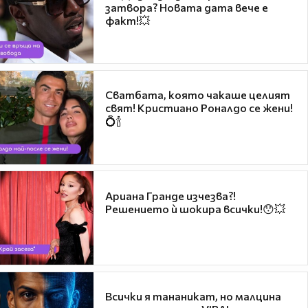
затвора? Новата дата вече е
факт!💥
Сватбата, която чакаше целият
свят! Кристиано Роналдо се жени!
💍🍾
Ариана Гранде изчезва?!
Решението ѝ шокира всички!😯💥
Всички я тананикат, но малцина