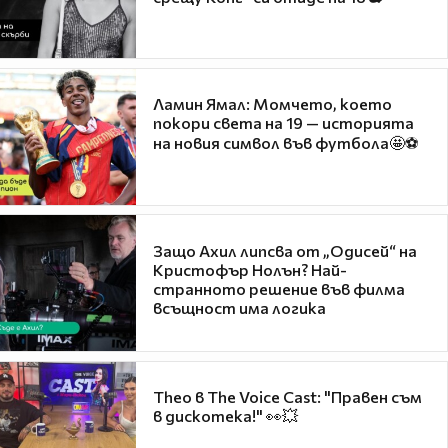
Ламин Ямал: Момчето, което
покори света на 19 — историята
на новия символ във футбола🤩⚽
Защо Ахил липсва от „Одисей“ на
Кристофър Нолън? Най-
странното решение във филма
всъщност има логика
Theo в The Voice Cast: "Правен съм
в дискотека!" 👀💥