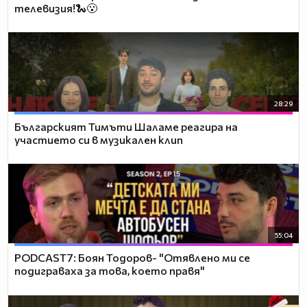
телевизия!🐍😮
28:29
Българският Тимъти Шаламе реагира на
участието си в музикален клип
55:04
PODCAST7: ‪Боян Тодоров- "Отявлено ми се
подиграваха за това, което правя"