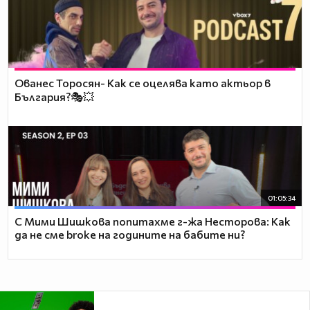
Ованес Торосян- Как се оцелява като актьор в
България?🎭💥
01:05:34
С Мими Шишкова попитахме г-жа Несторова: Как
да не сме broke на годините на бабите ни?