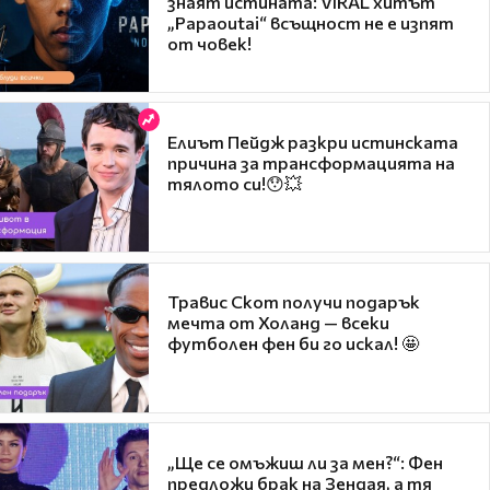
знаят истината: VIRAL хитът
„Papaoutai“ всъщност не е изпят
от човек!
Елиът Пейдж разкри истинската
причина за трансформацията на
тялото си!😯💥
Травис Скот получи подарък
мечта от Холанд — всеки
футболен фен би го искал! 🤩
„Ще се омъжиш ли за мен?“: Фен
предложи брак на Зендая, а тя