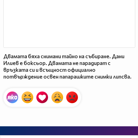
Двамата бяха снимани тайно на събиране. Дани
Илиев е боксьор. Двамата не парадират с
връзката си и всъщност официално
потвърждение освен папарашките снимки липсва.