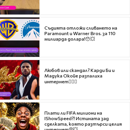
Съдията отложи сливането на
Paramount и Warner Bros. за 110
милиарда долара!😯💥
Любов или скандал? Карди Би и
Мадука Окойе разпалиха
интернет❤️‍🔥🔥
Плати ли FIFA милиони на
IShowSpeed?! Истината зад
сделката, която разтърси целия
интернет🤑💥