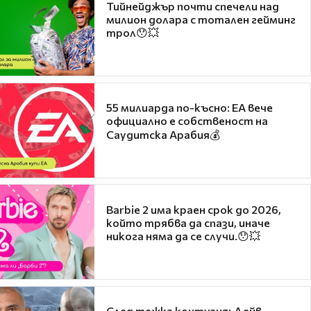
Тийнейджър почти спечели над
милион долара с тотален гейминг
трол😯💥
55 милиарда по-късно: EA вече
официално е собственост на
Саудитска Арабия💰
Barbie 2 има краен срок до 2026,
който трябва да спази, иначе
никога няма да се случи.😯💥
След тежка контузия: Дейв