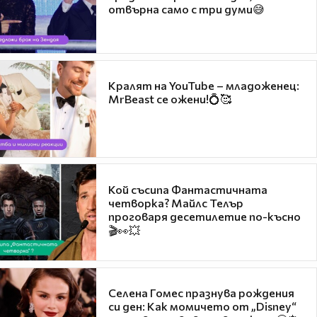
отвърна само с три думи😅
Кралят на YouTube – младоженец:
MrBeast се ожени!💍🥰
Кой съсипа Фантастичната
четворка? Майлс Телър
проговаря десетилетие по-късно
🎬👀💥
Селена Гомес празнува рождения
си ден: Как момичето от „Disney“