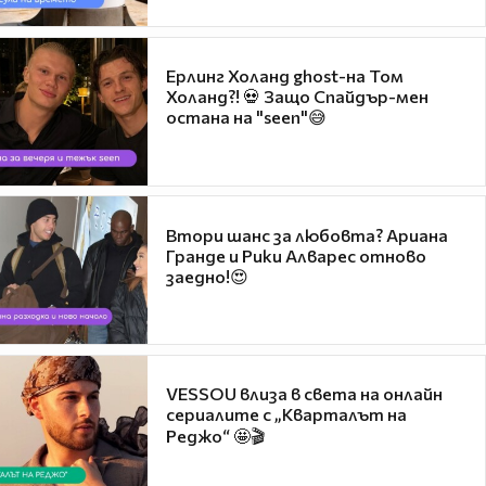
Ерлинг Холанд ghost-на Том
Холанд?! 💀 Защо Спайдър-мен
остана на "seen"😅
Втори шанс за любовта? Ариана
Гранде и Рики Алварес отново
заедно!😍
VESSOU влиза в света на онлайн
сериалите с „Кварталът на
Реджо“ 🤩🎬