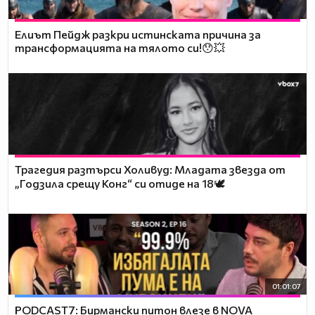
Елиът Пейдж разкри истинската причина за
трансформацията на тялото си!😯💥
Трагедия разтърси Холивуд: Младата звезда от
„Годзила срещу Конг“ си отиде на 18🕊️
01:01:07
PODCAST7: Бирмански питон влезе в NOVA