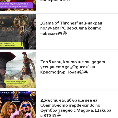
„Game of Thrones“ най-накрая
получава PC версията която
чакахме🎮🤩
Топ 5 игри, които ще ти дадат
усещането за „Одисея“ на
Кристофър Нолан🤩🎮
Джъстин Бийбър ще пее на
Световното първенство по
футбол заедно с Мадона, Шакира
и BTS!⚽🤩