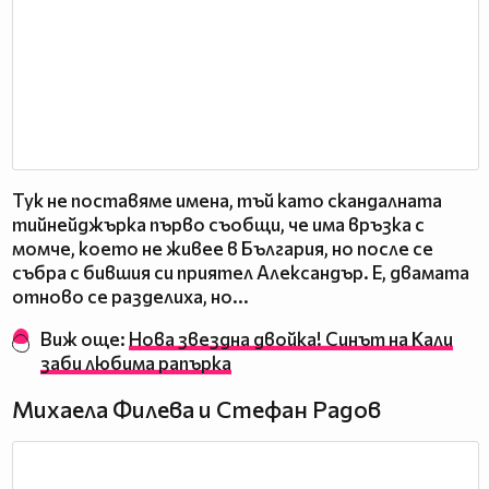
Тук не поставяме имена, тъй като скандалната
тийнейджърка първо съобщи, че има връзка с
момче, което не живее в България, но после се
събра с бившия си приятел Александър. Е, двамата
отново се разделиха, но...
Виж още:
Нова звездна двойка! Синът на Кали
заби любима рапърка
Михаела Филева и Стефан Радов