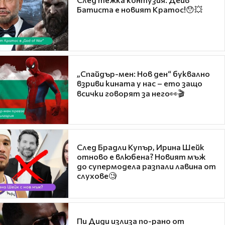
Батиста е новият Кратос!😯💥
„Спайдър-мен: Нов ден“ буквално
взриви кината у нас – ето защо
всички говорят за него👀🎬
След Брадли Купър, Ирина Шейк
отново е влюбена? Новият мъж
до супермодела разпали лавина от
слухове🧐
Пи Диди излиза по-рано от