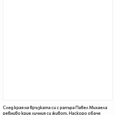
След края на връзката си с рапъра Павел Михаела
ревниво крие личния си живот. Наскоро обаче