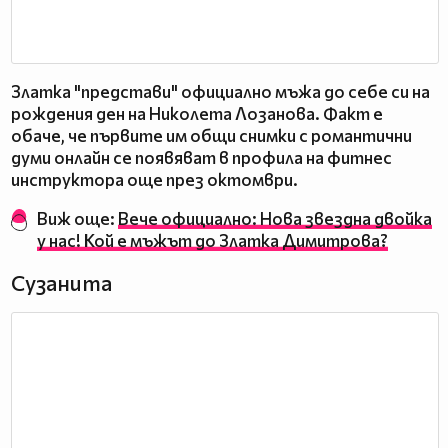
Златка "представи" официално мъжа до себе си на
рождения ден на Николета Лозанова. Факт е
обаче, че първите им общи снимки с романтични
думи онлайн се появяват в профила на фитнес
инструктора още през октомври.
Виж още:
Вече официално: Нова звездна двойка
у нас! Кой е мъжът до Златка Димитрова?
Сузанита