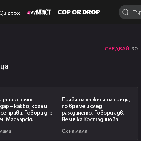
Quizbox
СЛЕДВАЙ
30
еца
24:07
25:23
изационният
Правата на жената преди,
дар – какво, кога и
по време и след
се прави. Говори д-р
раждането. Говори адв.
ен Масларски
Величка Костадинова
 мама
Ох на мама