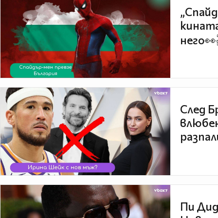
„Спайд
кината
него👀
След Б
влюбен
разпал
Пи Дид