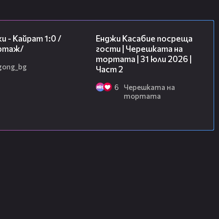
05:57
16:45
и - Кайрат 1:0 /
Енджи Касабие посреща
ртаж/
гости | Черешката на
тортата | 31 юли 2026 |
gong_bg
Част 2
6
Черешката на
тортата