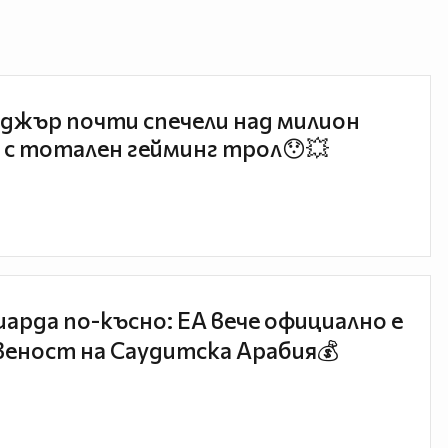
джър почти спечели над милион
 с тотален гейминг трол😯💥
иарда по-късно: EA вече официално е
еност на Саудитска Арабия💰