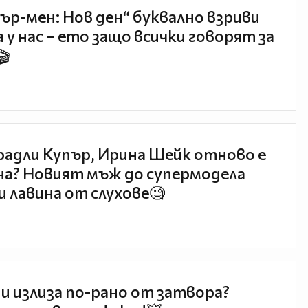
ър-мен: Нов ден“ буквално взриви
 у нас – ето защо всички говорят за
🎬
радли Купър, Ирина Шейк отново е
а? Новият мъж до супермодела
и лавина от слухове🧐
и излиза по-рано от затвора?