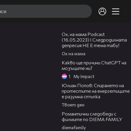
30:56
Ох, на мама Podcast
(16.05.2023) I Следродилната
депресия НЕ Е тема табу!
Ох на мама
Какво ще причини ChatGPT на
мозъците ни?
1
My Impact
19:30
Юлиан Попов: Спирането на
протестите на енергетиците
е разумна стъпка
Твоят ден
Романтични следобеди с
филмите по DIEMA FAMILY
diemafamily