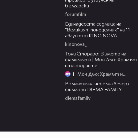
български
forumfilm
Единадесета седмица на
"Великият понеделник" на 11
август по KINO NOVA
kinonova_
Тони Стораро: В името на
фамилията | Мон Дьо: Храмът
на историите
1
Мон Дьо: Храмът на историите
Романтична неделна вечер с
филма по DIEMA FAMILY
diemafamily