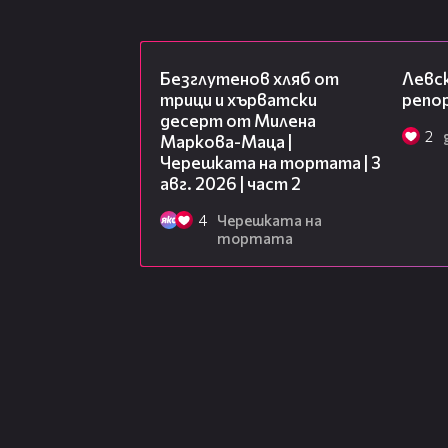
15:35
Безглутенов хляб от
Левск
трици и хърватски
репо
десерт от Милена
2
Маркова-Маца |
Черешката на тортата | 3
авг. 2026 | част 2
4
Черешката на
тортата