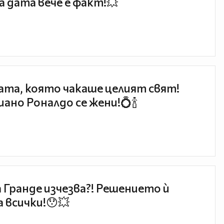
 дата вече е факт!💥
та, която чакаше целият свят!
ано Роналдо се жени!💍🍾
 Гранде изчезва?! Решението ѝ
 всички!😯💥