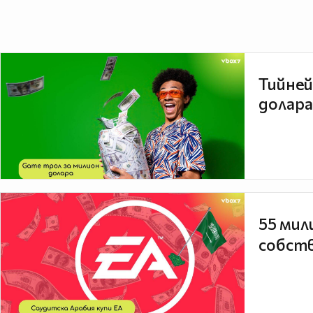
Тийней
долара
55 мил
собств