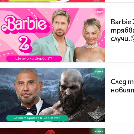
Barbie
трябва
случи.
След т
новият