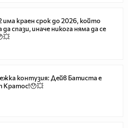
 2 има краен срок до 2026, който
 да спази, иначе никога няма да се
😯💥
ежка контузия: Дейв Батиста е
 Кратос!😯💥