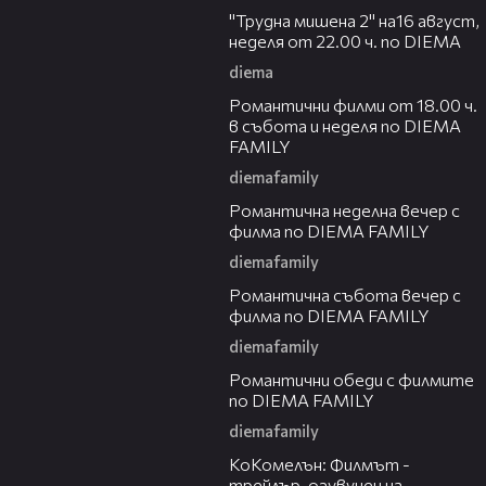
"Трудна мишена 2" на16 август,
неделя от 22.00 ч. по DIEMA
diema
Романтични филми от 18.00 ч.
в събота и неделя по DIEMA
FAMILY
diemafamily
Романтичнa неделна вечер с
филма по DIEMA FAMILY
diemafamily
Романтичнa събота вечер с
филма по DIEMA FAMILY
diemafamily
Романтични обеди с филмите
по DIEMA FAMILY
diemafamily
КоКомелън: Филмът -
трейлър, озувучен на