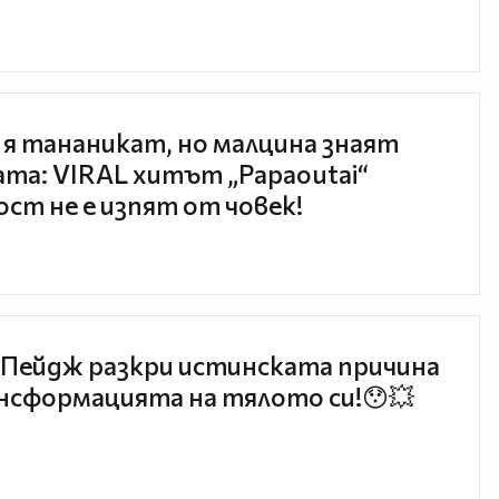
 я тананикат, но малцина знаят
та: VIRAL хитът „Papaoutai“
ст не е изпят от човек!
Пейдж разкри истинската причина
нсформацията на тялото си!😯💥