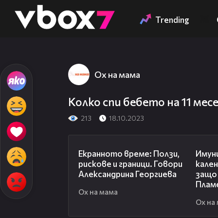
Member of
👾
Trending
00:00
/
01:46
Ох на мама
Колко спи бебето на 11 мес
213
18.10.2023
22:19
Екранното време: Ползи,
Имун
рискове и граници. Говори
кален
Александрина Георгиева
защо 
Плам
Ох на мама
Ох на