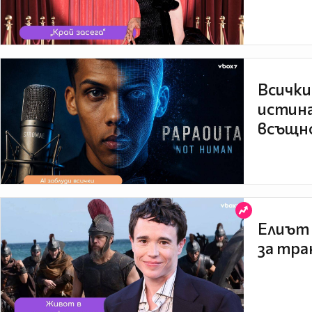
Всички
истина
всъщно
Елиът 
за тра