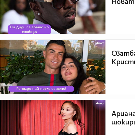
Новата
Сватба
Кристи
Ариана
шокира