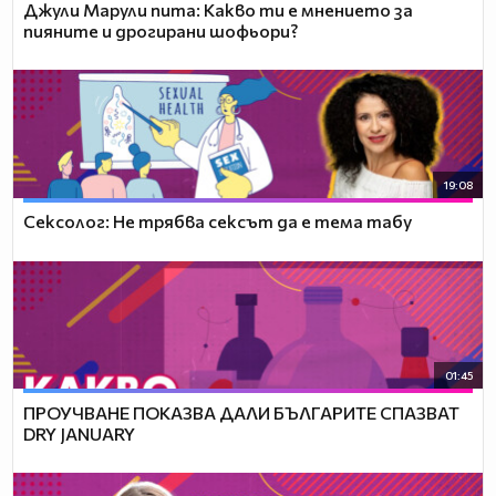
Джули Марули пита: Какво ти е мнението за
пияните и дрогирани шофьори?
19:08
Сексолог: Не трябва сексът да е тема табу
01:45
ПРОУЧВАНЕ ПОКАЗВА ДАЛИ БЪЛГАРИТЕ СПАЗВАТ
DRY JANUARY