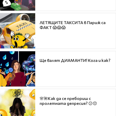
ЛЕТЯЩИТЕ ТАКСИТА в Париж са
ФАКТ 😱😱😱
Ще валят ДИАМАНТИ! Кога и как?
🌸🌺Как да се пребориш с
пролетната депресия? 😕😔