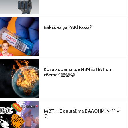
Ваксина за РАК! Кога?
Кога хората ще ИЗЧЕЗНАТ от
света? 😱😱😱
MBT: НЕ дишайте БАЛОНИ! 🎈🎈🎈
🎈