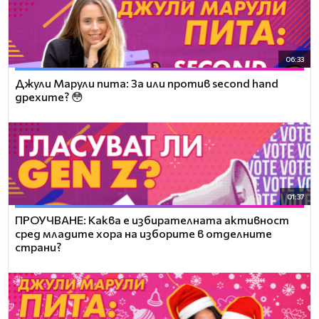
06:33
Джули Марули пита: За или против second hand
дрехите? 😳
01:37
ПРОУЧВАНЕ: Каква е избирателната активност
сред младите хора на изборите в отделните
страни?