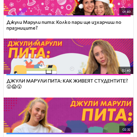
01:40
Джули Марули пита: Колко пари ще изхарчиш по
празниците?
02:40
ДЖУЛИ МАРУЛИ ПИТА: КАК ЖИВЕЯТ СТУДЕНТИТЕ?
😲😱😲
02:32