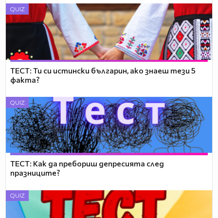
QUIZ
ТЕСТ: Ти си истински българин, ако знаеш тези 5
факта?
QUIZ
ТЕСТ: Как да пребориш депресията след
празниците?
QUIZ