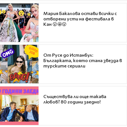
Мария Бакалова остави всички с
отворени усти на фестивала в
Кан 😲🤩😲
От Русе до Истанбул:
Българката, която стана звезда в
турските сериали
Съществува ли още такава
любов? 80 години заедно!