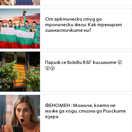
От арктически студ до
тропически жеги: Как тренират
гимнастичките ни?
Париж се влюби в БГ килимите 😲
😲😲
ФЕНОМЕН : Момиче, което не
може да ходи, стигна до Рилските
езера