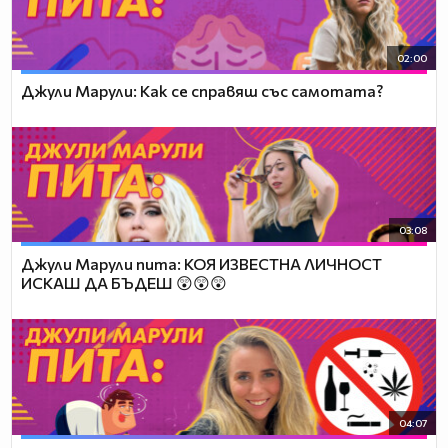
02:00
Джули Марули: Как се справяш със самотата?
03:08
Джули Марули пита: КОЯ ИЗВЕСТНА ЛИЧНОСТ
ИСКАШ ДА БЪДЕШ 😲😲😲
04:07