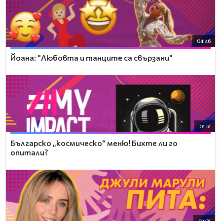
04:46
Йоана: "Любовта и танците са свързани"
01:51
Българско „космическо“ меню! Бихте ли го
опитали?
04:31