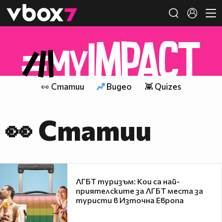
Member of
👾
👀 Статии
Видео
👾 Quizes
👀 Статии
ЛГБТ туризъм: Кои са най-
приятелските за ЛГБТ места за
туристи в Източна Европа