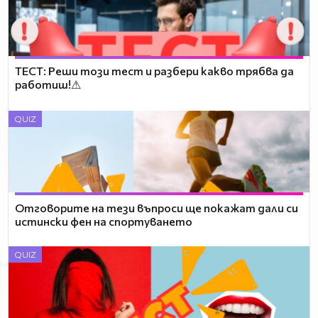
TEСТ: Реши този тест и разбери какво трябва да
работиш!⚠
QUIZ
Отговорите на тези въпроси ще покажат дали си
истински фен на спортуването
QUIZ