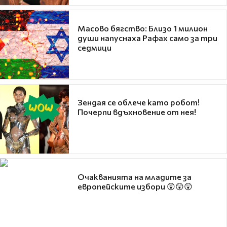
Масово бягство: Близо 1 милион
души напуснаха Рафах само за три
седмици
Зендая се облече като робот!
Почерпи вдъхновение от нея!
Очакванията на младите за
европейските избори 😲😲😲