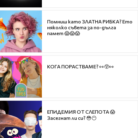
Помниш като ЗЛАТНА РИБКА? Ето
няколко съвета за по-дълга
памет 😱😱😱
КОГА ПОРАСТВАМЕ? 👀😲👀
ЕПИДЕМИЯ ОТ СЛЕПОТА 😱
Засегнат ли си? 😳😶