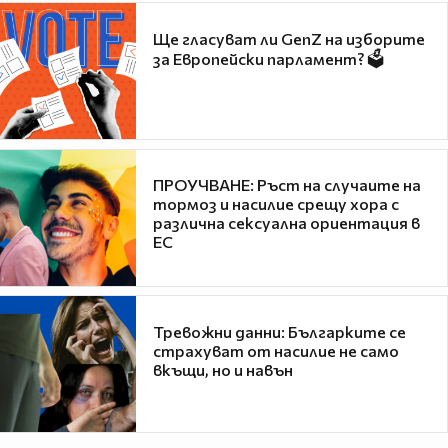
Ще гласуват ли GenZ на изборите
за Европейски парламент? 🗳
ПРОУЧВАНЕ: Ръст на случаите на
тормоз и насилие срещу хора с
различна сексуална ориентация в
ЕС
Тревожни данни: Българките се
страхуват от насилие не само
вкъщи, но и навън