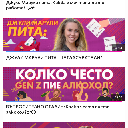
Джули Марули пита: Каква е мечтаната ти
работа? 🤩❤
03:14
ДЖУЛИ МАРУЛИ ПИТА: ЩЕ ГЛАСУВАТЕ ЛИ?
04:56
ВЪПРОСИТЕЛНО С ГАЛИН: Колко често пиете
алкохол?🍺🧐