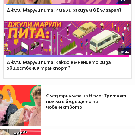
Джули Марули пита: Има ли расизъм в България?
01:44
Джули Марули пита: Какво е мнението ви за
обществения транспорт?
След триумфа на Немо: Третият
пол ли е бъдещето на
човечеството