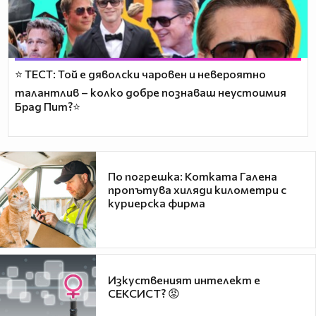
⭐ ТЕСТ: Той е дяволски чаровен и невероятно
талантлив – колко добре познаваш неустоимия
Брад Пит?⭐
По погрешка: Котката Галена
пропътува хиляди километри с
куриерска фирма
Изкуственият интелект е
СЕКСИСТ? 😡