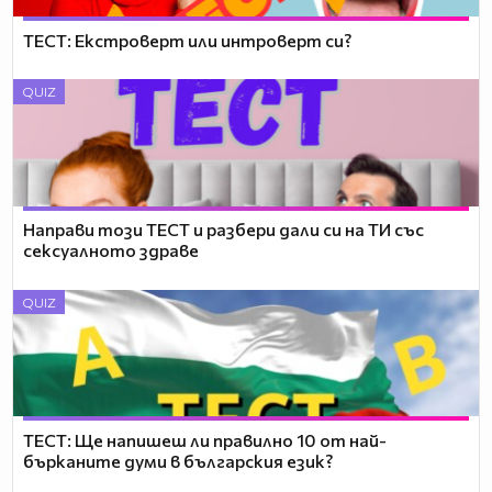
ТЕСТ: Екстроверт или интроверт си?
QUIZ
Направи този ТЕСТ и разбери дали си на ТИ със
сексуалното здраве
QUIZ
ТЕСТ: Ще напишеш ли правилно 10 от най-
бърканите думи в българския език?