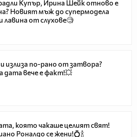
радли Купър, Ирина Шейк отново е
а? Новият мъж до супермодела
и лавина от слухове🧐
и излиза по-рано от затвора?
 дата вече е факт!💥
та, която чакаше целият свят!
ано Роналдо се жени!💍🍾