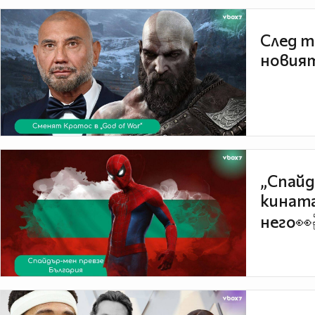
След т
новият
„Спайд
кината
него👀