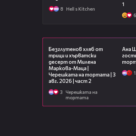
1
8
Hell s Kitchen
15:35
Безглутенов хляб от
Ана 
трици и хърватски
гости
десерт от Милена
торта
Маркова-Маца |
1
Черешката на тортата | 3
авг. 2026 | част 2
3
Черешката на
тортата