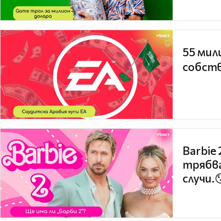
55 мил
собств
Barbie
трябва
случи.