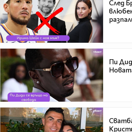
След Б
влюбен
разпал
Пи Дид
Новата
Сватба
Кристи