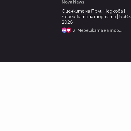
Nova News
02:09
Оценките на Поли Недкова |
Черешката на тортата | 5 авг.
2026
2
Черешката на тортата