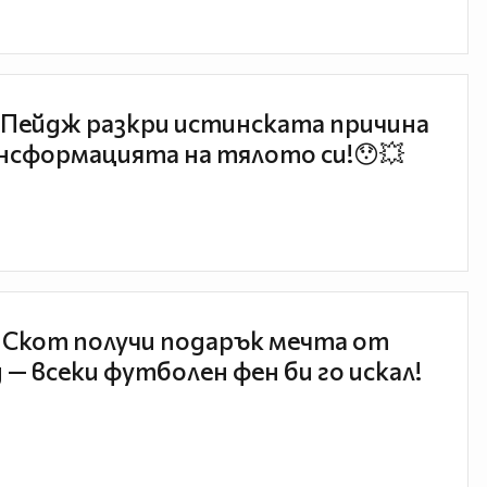
Пейдж разкри истинската причина
нсформацията на тялото си!😯💥
 Скот получи подарък мечта от
 — всеки футболен фен би го искал!