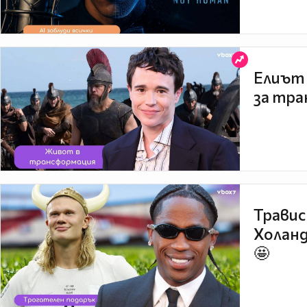
Елиът 
за тра
Травис
Холанд
🤩