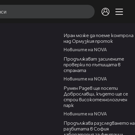
00:52
Иран може да поеме контрола
над Ормузкия проток
Новините на NOVA
00:44
Продължават засилените
проверки по пътищата в
страната
Новините на NOVA
00:45
Румен Радев ще посети
Доброславци, където ще се
строи високотехнологичен
парк
Новините на NOVA
00:37
Продължава разследването на
разбитата в София
лаборатория за фентанил