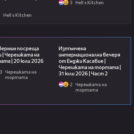
3
Hell s Kitchen
6
Hell s Kitchen
19:47
18:08
Шермин посреща
Изтънчена
 | Черешката на
интернационална вечеря
та | 20 юли 2026
от Енджи Касабие |
Черешката на тортата |
3
Черешката на
31 юли 2026 | Част 2
тортата
2
Черешката на
тортата