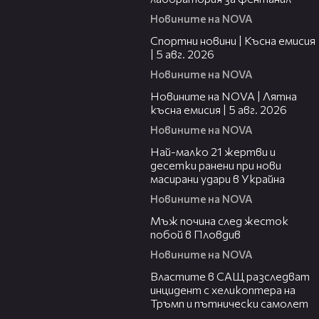
Новините на NOVA
03:37
Спортни новини | Късна емисия
| 5 авг. 2026
Новините на NOVA
20:06
Новините на NOVA | Лятна
късна емисия | 5 авг. 2026
Новините на NOVA
01:14
Най-малко 21 жертви и
десетки ранени при нови
масирани удари в Украйна
Новините на NOVA
01:06
Мъж почина след жесток
побой в Пловдив
Новините на NOVA
00:39
Властите в САЩ разследват
инцидент с хеликоптера на
Тръмп и пътнически самолет