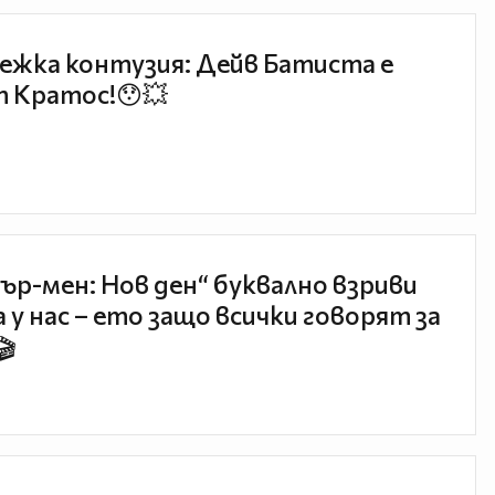
ежка контузия: Дейв Батиста е
 Кратос!😯💥
ър-мен: Нов ден“ буквално взриви
 у нас – ето защо всички говорят за
🎬