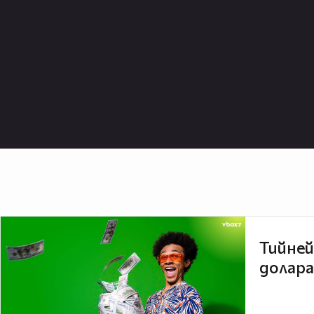
Тийней
долара