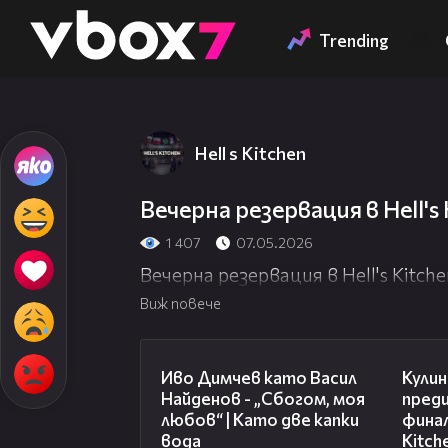
Member of
👾
Trending
Hell s Kitchen
Това съдържание
Вечерна резервация в Hell's K
1 407
07.05.2026
Вечерна резервация в Hell's Kitchen
Виж повече
07:36
Иво Димчев като Васил
Кулин
Найденов - „Сбогом, моя
пред
любов“ | Като две капки
финал
вода
Kitch