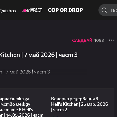
Quizbox
СЛЕДВАЙ
1093
 не е достъпно.
itchen | 7 май 2026 | част 3
 | 7 май 2026 | част 3
15:12
10:06
арна битка за
Вечерна резервация в
имство между
Hell's Kitchen | 25 мар. 2026
истите в Hell's
| част 2
en | 14.05.2026 | част