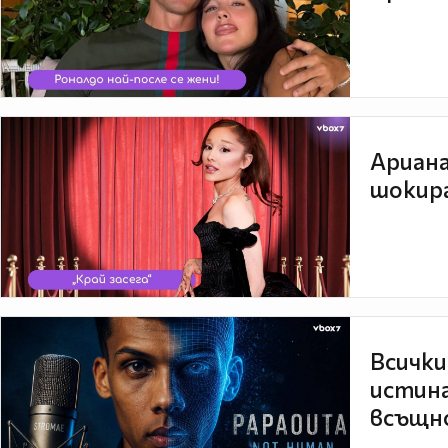
Ариана
шокира
Всички
истина
всъщно