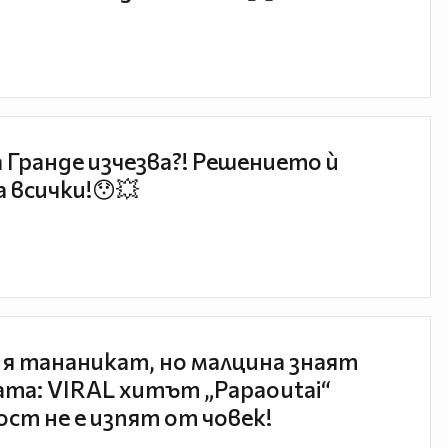
 Гранде изчезва?! Решението ѝ
 всички!😯💥
 я тананикат, но малцина знаят
та: VIRAL хитът „Papaoutai“
ст не е изпят от човек!