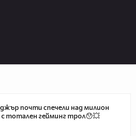
джър почти спечели над милион
 с тотален гейминг трол😯💥