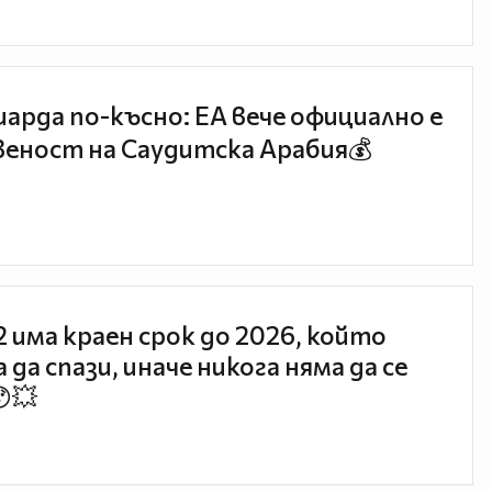
иарда по-късно: EA вече официално е
еност на Саудитска Арабия💰
 2 има краен срок до 2026, който
 да спази, иначе никога няма да се
😯💥