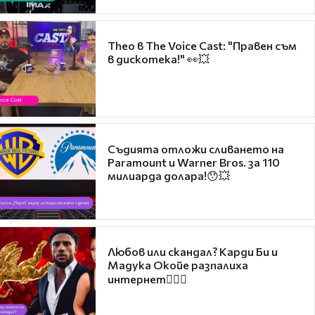
Theo в The Voice Cast: "Правен съм
в дискотека!" 👀💥
Съдията отложи сливането на
Paramount и Warner Bros. за 110
милиарда долара!😯💥
Любов или скандал? Карди Би и
Мадука Окойе разпалиха
интернет❤️‍🔥🔥