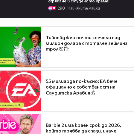
сгряване в студеното време!
290
Най-яките мацки
Тийнейджър почти спечели над
милион долара с тотален гейминг
трол😯💥
55 милиарда по-късно: EA вече
официално е собственост на
Саудитска Арабия💰
Barbie 2 има краен срок до 2026,
който трябва да спази, иначе