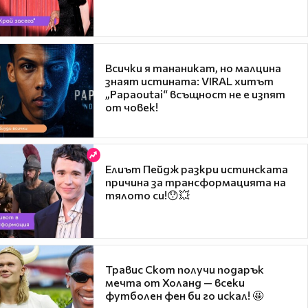
Всички я тананикат, но малцина
знаят истината: VIRAL хитът
„Papaoutai“ всъщност не е изпят
от човек!
Елиът Пейдж разкри истинската
причина за трансформацията на
тялото си!😯💥
Травис Скот получи подарък
мечта от Холанд — всеки
футболен фен би го искал! 🤩