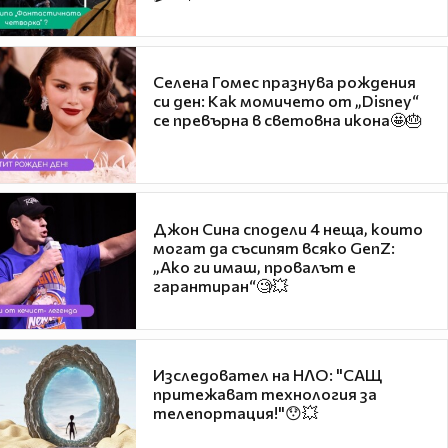
Селена Гомес празнува рождения
си ден: Как момичето от „Disney“
се превърна в световна икона🤩🎂
Джон Сина сподели 4 неща, които
могат да съсипят всяко GenZ:
„Ако ги имаш, провалът е
гарантиран“🧐💥
Изследовател на НЛО: "САЩ
притежават технология за
телепортация!"😯💥