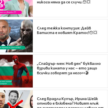
никога няма да се случи.😯💥
След тежка контузия: Дейв
Батиста е новият Кратос!😯💥
„Спайдър-мен: Нов ден“ буквално
взриви кината у нас – ето защо
всички говорят за него👀🎬
След Брадли Купър, Ирина Шейк
отново е влюбена? Новият мъж
до супермодела разпали лавина от