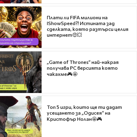
Плати ли FIFA милиони на
IShowSpeed?! Истината зад
сделката, която разтърси целия
интернет🤑💥
„Game of Thrones“ най-накрая
получава PC версията която
чакахме🎮🤩
Топ 5 игри, които ще ти дадат
усещането за „Одисея“ на
Кристофър Нолан🤩🎮