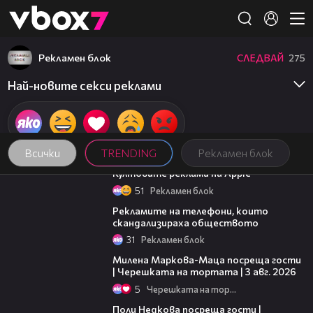
Member of
👾
Рекламен блок
СЛЕДВАЙ
275
Най-новите секси реклами
Всички
TRENDING
Рекламен блок
02:48
Култовите реклами на Apple
51
Рекламен блок
03:47
Рекламите на телефони, които
скандализираха обществото
31
Рекламен блок
20:17
Милена Маркова-Маца посреща гости
| Черешката на тортата | 3 авг. 2026
5
Черешката на тортата
19:25
Поли Недкова посреща гости |