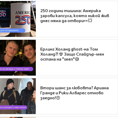
250 години тишина: Америка
зарови капсула, която никой жив
днес няма да отвори👀💥
Ерлинг Холанд ghost-на Том
Холанд?! 💀 Защо Спайдър-мен
остана на "seen"😅
Втори шанс за любовта? Ариана
Гранде и Рики Алварес отново
заедно!😍