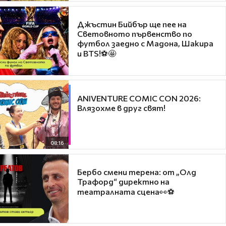
Джъстин Бийбър ще пее на
Световното първенство по
футбол заедно с Мадона, Шакира
и BTS!⚽🤩
ANIVENTURE COMIC CON 2026:
Влязохме в друг свят!
08:16
Бербо смени терена: от „Олд
Трафорд“ директно на
театралната сцена👀⚽