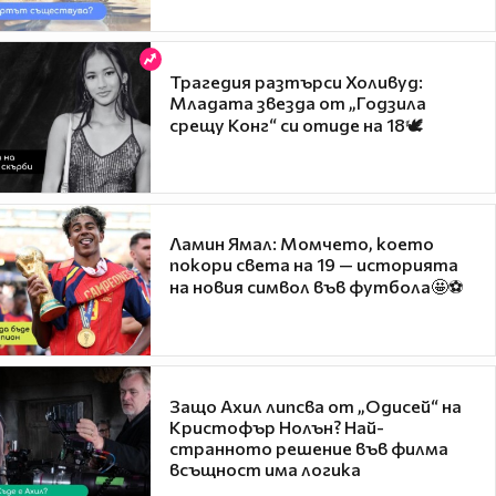
Трагедия разтърси Холивуд:
Младата звезда от „Годзила
срещу Конг“ си отиде на 18🕊️
Ламин Ямал: Момчето, което
покори света на 19 — историята
на новия символ във футбола🤩⚽
Защо Ахил липсва от „Одисей“ на
Кристофър Нолън? Най-
странното решение във филма
всъщност има логика