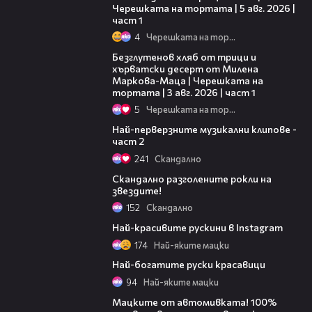
Черешката на тортата | 5 авг. 2026 |
част 1
4
Черешката на тортата
16:02
Безглутенов хляб от трици и
хърватски десерт от Милена
Маркова-Маца | Черешката на
тортата | 3 авг. 2026 | част 1
5
Черешката на тортата
02:46
Най-перверзните музикални клипове -
част 2
241
Скандално
05:43
Скандално разголените рокли на
звездите!
152
Скандално
03:20
Най-красивите рускини в Instagram
174
Най-яките мацки
03:35
Най-богатите руски красавици
94
Най-яките мацки
04:17
Мацките от автомивката! 100%