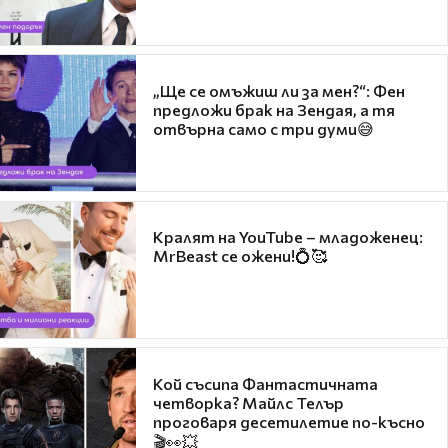
„Ще се омъжиш ли за мен?“: Фен
предложи брак на Зендая, а тя
отвърна само с три думи😅
Кралят на YouTube – младоженец:
MrBeast се ожени!💍🥰
Кой съсипа Фантастичната
четворка? Майлс Телър
проговаря десетилетие по-късно
🎬👀💥