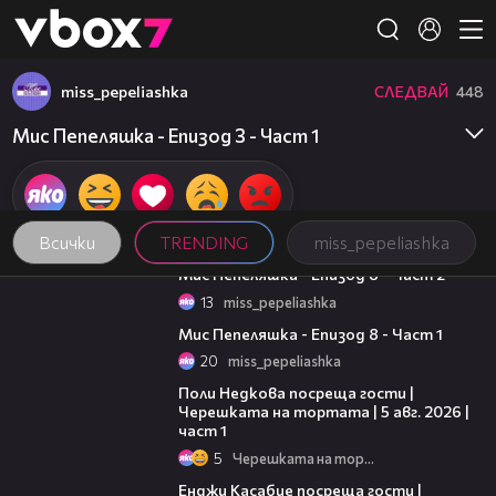
Member of
👾
miss_pepeliashka
СЛЕДВАЙ
448
Мис Пепеляшка - Епизод 3 - Част 1
Всички
TRENDING
miss_pepeliashka
23:57
Мис Пепеляшка - Епизод 8 - Част 2
13
miss_pepeliashka
21:16
Мис Пепеляшка - Епизод 8 - Част 1
20
miss_pepeliashka
19:25
Поли Недкова посреща гости |
Черешката на тортата | 5 авг. 2026 |
част 1
5
Черешката на тортата
16:45
Енджи Касабие посреща гости |