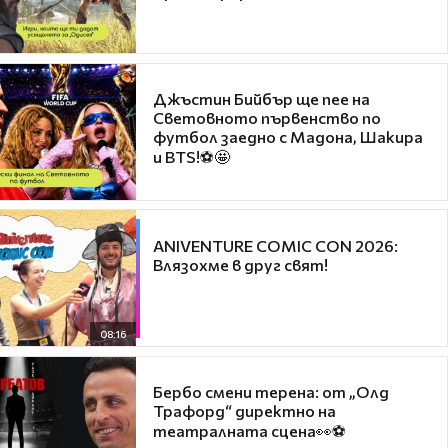
Джъстин Бийбър ще пее на
Световното първенство по
футбол заедно с Мадона, Шакира
и BTS!⚽🤩
ANIVENTURE COMIC CON 2026:
Влязохме в друг свят!
08:16
Бербо смени терена: от „Олд
Трафорд“ директно на
театралната сцена👀⚽