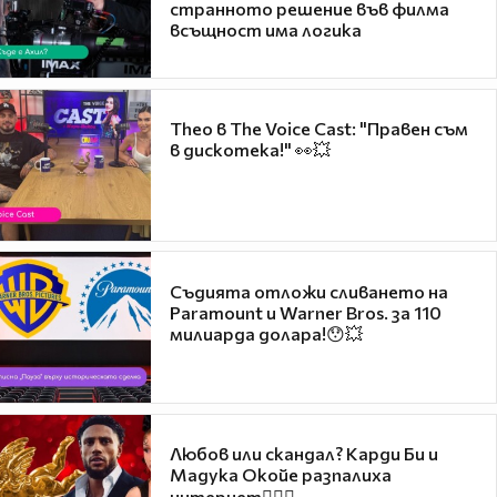
странното решение във филма
всъщност има логика
Theo в The Voice Cast: "Правен съм
в дискотека!" 👀💥
Съдията отложи сливането на
Paramount и Warner Bros. за 110
милиарда долара!😯💥
Любов или скандал? Карди Би и
Мадука Окойе разпалиха
интернет❤️‍🔥🔥