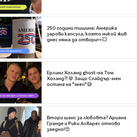
250 години тишина: Америка
зарови капсула, която никой жив
днес няма да отвори👀💥
Ерлинг Холанд ghost-на Том
Холанд?! 💀 Защо Спайдър-мен
остана на "seen"😅
Втори шанс за любовта? Ариана
Гранде и Рики Алварес отново
заедно!😍