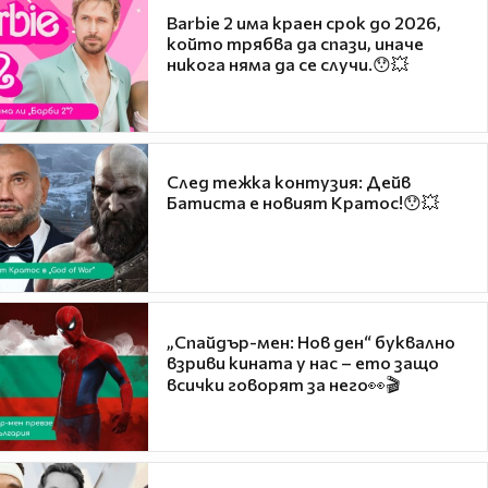
Barbie 2 има краен срок до 2026,
който трябва да спази, иначе
никога няма да се случи.😯💥
След тежка контузия: Дейв
Батиста е новият Кратос!😯💥
„Спайдър-мен: Нов ден“ буквално
взриви кината у нас – ето защо
всички говорят за него👀🎬