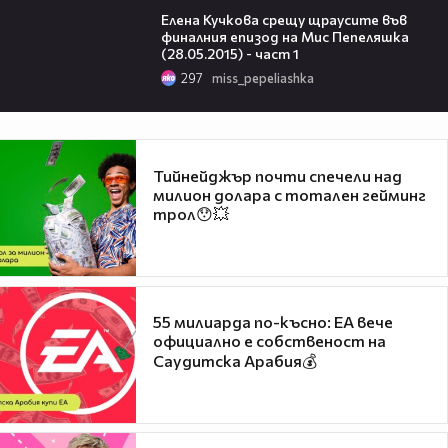
Елена Кучкова срещу щраусите във
финалния епизод на Мис Пепеляшка
(28.05.2015) - част 1
297
miss_pepeliashka
Тийнейджър почти спечели над
милион долара с тотален гейминг
трол😯💥
55 милиарда по-късно: EA вече
официално е собственост на
Саудитска Арабия💰