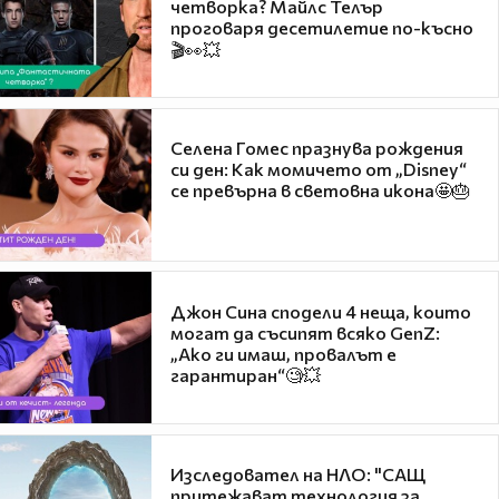
четворка? Майлс Телър
проговаря десетилетие по-късно
🎬👀💥
Селена Гомес празнува рождения
си ден: Как момичето от „Disney“
се превърна в световна икона🤩🎂
Джон Сина сподели 4 неща, които
могат да съсипят всяко GenZ:
„Ако ги имаш, провалът е
гарантиран“🧐💥
Изследовател на НЛО: "САЩ
притежават технология за