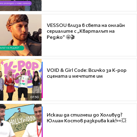
VESSOU влиза в света на онлайн
сериалите с „Кварталът на
Реджо“ 🤩🎬
VOID & Girl Code: Всичко за K-pop
сцената и мечтите им
07:50
Искаш да стигнеш до Холивуд?
Юлиан Костов разкрива как!👀💥