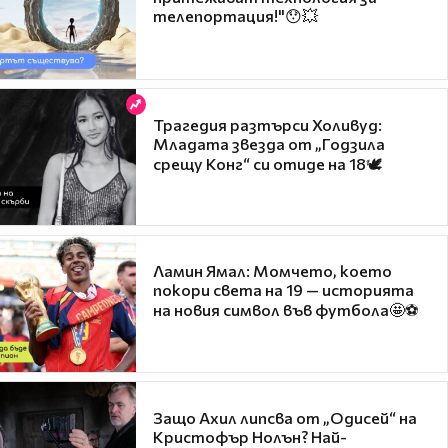
телепортация!"😯💥
Трагедия разтърси Холивуд:
Младата звезда от „Годзила
срещу Конг“ си отиде на 18🕊️
Ламин Ямал: Момчето, което
покори света на 19 — историята
на новия символ във футбола🤩⚽
Защо Ахил липсва от „Одисей“ на
Кристофър Нолън? Най-