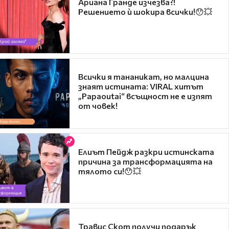
Ариана Гранде изчезва?!
Решението ѝ шокира всички!😯💥
Всички я тананикат, но малцина
знаят истината: VIRAL хитът
„Papaoutai“ всъщност не е изпят
от човек!
Елиът Пейдж разкри истинската
причина за трансформацията на
тялото си!😯💥
Травис Скот получи подарък