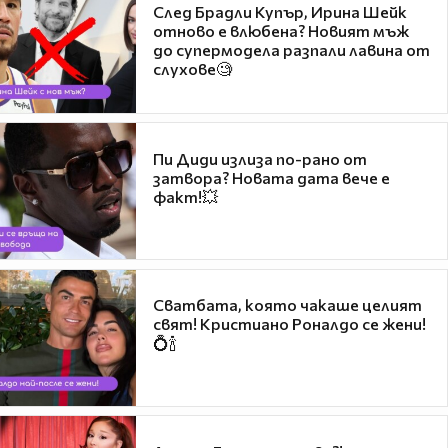
След Брадли Купър, Ирина Шейк
отново е влюбена? Новият мъж
до супермодела разпали лавина от
слухове🧐
Пи Диди излиза по-рано от
затвора? Новата дата вече е
факт!💥
Сватбата, която чакаше целият
свят! Кристиано Роналдо се жени!
💍🍾