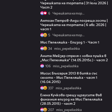
Черешката на тортата | 31 юли 2026 |
Част 2
6
Черешката на тортата
19:09
Антоан Петров-Анди посреща гости |
Черешката на тортата | 6 авг. 2026 |
част 1
5
Черешката на тортата
22:47
Мис Пепеляшка - Епизод 1 - Част 1
34
miss_pepeliashka
23:41
Анита Мейзер стреля с ловна пушка в
„Мис Пепеляшка” (14.05.2015г.) - част 2
106
miss_pepeliashka
23:12
Мисис България 2013 в битка със
селото - Мис Пепеляшка - част 1
(16.04.2015)
337
miss_pepeliashka
22:22
Елена Кучкова срещу щраусите във
финалния епизод на Мис Пепеляшка
(28.05.2015) - част 2
207
miss_pepeliashka
23:33