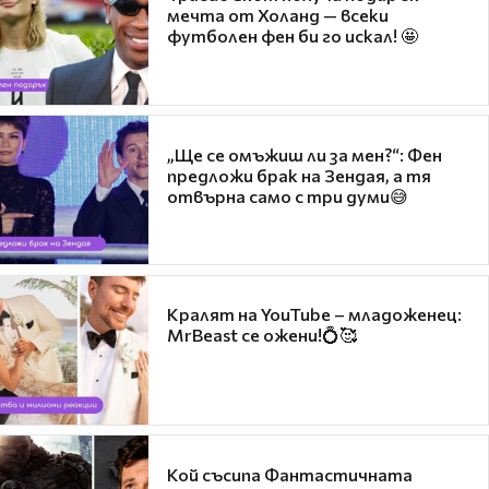
мечта от Холанд — всеки
футболен фен би го искал! 🤩
„Ще се омъжиш ли за мен?“: Фен
предложи брак на Зендая, а тя
отвърна само с три думи😅
Кралят на YouTube – младоженец:
MrBeast се ожени!💍🥰
Кой съсипа Фантастичната