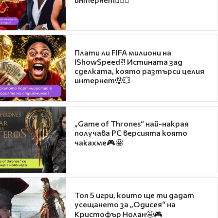
Плати ли FIFA милиони на
IShowSpeed?! Истината зад
сделката, която разтърси целия
интернет🤑💥
„Game of Thrones“ най-накрая
получава PC версията която
чакахме🎮🤩
Топ 5 игри, които ще ти дадат
усещането за „Одисея“ на
Кристофър Нолан🤩🎮