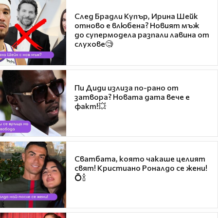
След Брадли Купър, Ирина Шейк
отново е влюбена? Новият мъж
до супермодела разпали лавина от
слухове🧐
Пи Диди излиза по-рано от
затвора? Новата дата вече е
факт!💥
Сватбата, която чакаше целият
свят! Кристиано Роналдо се жени!
💍🍾