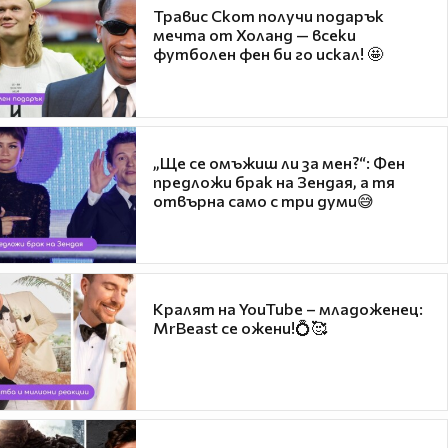
Травис Скот получи подарък
мечта от Холанд — всеки
футболен фен би го искал! 🤩
„Ще се омъжиш ли за мен?“: Фен
предложи брак на Зендая, а тя
отвърна само с три думи😅
Кралят на YouTube – младоженец:
MrBeast се ожени!💍🥰