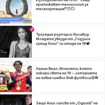
притежават технология за
телепортация!"😯💥
Трагедия разтърси Холивуд:
Младата звезда от „Годзила
срещу Конг“ си отиде на 18🕊️
Ламин Ямал: Момчето, което
покори света на 19 — историята
на новия символ във футбола🤩⚽
Защо Ахил липсва от „Одисей“ на