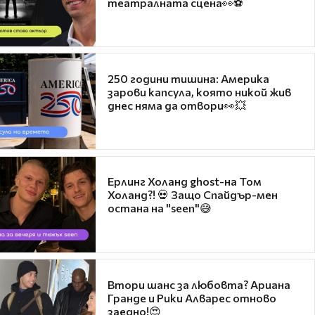
театралната сцена👀⚽
250 години тишина: Америка
зарови капсула, която никой жив
днес няма да отвори👀💥
Ерлинг Холанд ghost-на Том
Холанд?! 💀 Защо Спайдър-мен
остана на "seen"😅
Втори шанс за любовта? Ариана
Гранде и Рики Алварес отново
заедно!😍