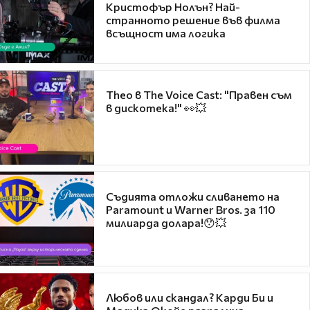
Кристофър Нолън? Най-
странното решение във филма
всъщност има логика
Theo в The Voice Cast: "Правен съм
в дискотека!" 👀💥
Съдията отложи сливането на
Paramount и Warner Bros. за 110
милиарда долара!😯💥
Любов или скандал? Карди Би и