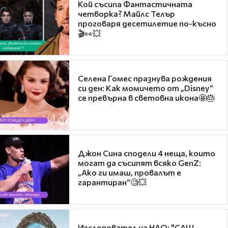
Кой съсипа Фантастичната
четворка? Майлс Телър
проговаря десетилетие по-късно
🎬👀💥
Селена Гомес празнува рождения
си ден: Как момичето от „Disney“
се превърна в световна икона🤩🎂
Джон Сина сподели 4 неща, които
могат да съсипят всяко GenZ:
„Ако ги имаш, провалът е
гарантиран“🧐💥
Изследовател на НЛО: "САЩ