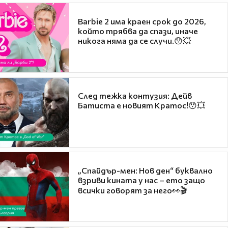
Barbie 2 има краен срок до 2026,
който трябва да спази, иначе
никога няма да се случи.😯💥
След тежка контузия: Дейв
Батиста е новият Кратос!😯💥
„Спайдър-мен: Нов ден“ буквално
взриви кината у нас – ето защо
всички говорят за него👀🎬