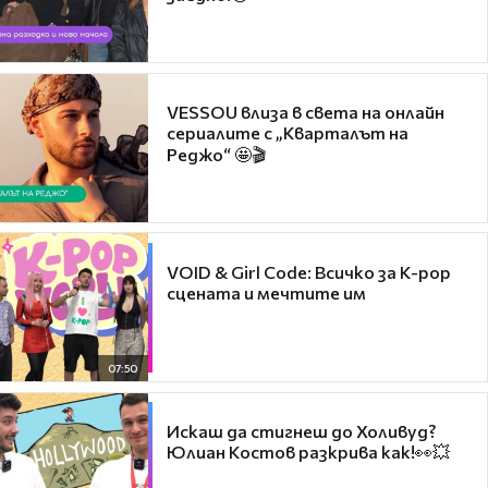
VESSOU влиза в света на онлайн
сериалите с „Кварталът на
Реджо“ 🤩🎬
VOID & Girl Code: Всичко за K-pop
сцената и мечтите им
07:50
Искаш да стигнеш до Холивуд?
Юлиан Костов разкрива как!👀💥