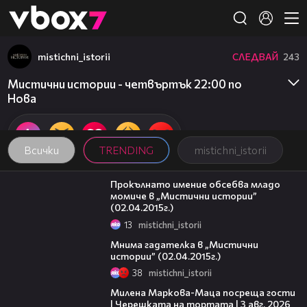
Member of
👾
mistichni_istorii
СЛЕДВАЙ
243
Мистични истории - четвъртък 22:00 по
Нова
Всички
TRENDING
mistichni_istorii
21:28
Прокълнато имение обсебва младо
момиче в „Мистични истории”
(02.04.2015г.)
13
mistichni_istorii
22:04
Мнима гадателка в „Мистични
истории” (02.04.2015г.)
38
mistichni_istorii
20:17
Милена Маркова-Маца посреща гости
| Черешката на тортата | 3 авг. 2026