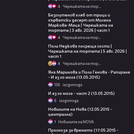
4
Черешката на тортата
16:02
Безглутенов хляб от трици и
хърватски десерт от Милена
Маркова-Маца | Черешката на
тортата | 3 авг. 2026 | част 1
4
Черешката на тортата
19:25
Поли Недкова посреща гости |
Черешката на тортата | 5 авг. 2026 |
част 1
4
Черешката на тортата
14:46
Яна Маринова и Поли Генова - Рапиране
- И аз го мога (13.05.2015)
136
iazgomoga
47:11
И аз го мога - част 2 (13.05.2015)
6
iazgomoga
37:53
Новините на Нова (12.05.2015 -
централна)
1
Новините на NOVA
01:32
Прогноза за времето (17.05.2015 -