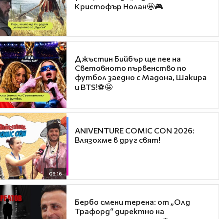
Кристофър Нолан🤩🎮
Джъстин Бийбър ще пее на
Световното първенство по
футбол заедно с Мадона, Шакира
и BTS!⚽🤩
ANIVENTURE COMIC CON 2026:
Влязохме в друг свят!
08:16
Бербо смени терена: от „Олд
Трафорд“ директно на