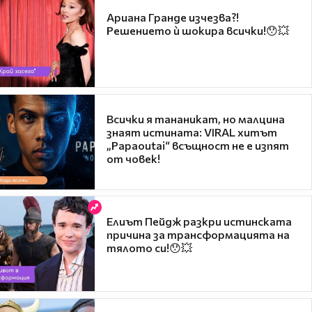
Ариана Гранде изчезва?!
Решението ѝ шокира всички!😯💥
Всички я тананикат, но малцина
знаят истината: VIRAL хитът
„Papaoutai“ всъщност не е изпят
от човек!
Елиът Пейдж разкри истинската
причина за трансформацията на
тялото си!😯💥