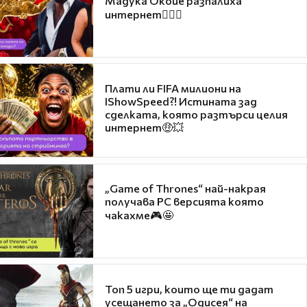
Мадука Окойе разпалиха
интернет❤️‍🔥🔥
Плати ли FIFA милиони на
IShowSpeed?! Истината зад
сделката, която разтърси целия
интернет🤑💥
„Game of Thrones“ най-накрая
получава PC версията която
чакахме🎮🤩
Топ 5 игри, които ще ти дадат
усещането за „Одисея“ на