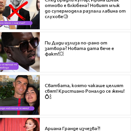
отново е влюбена? Новият мъж
до супермодела разпали лавина от
слухове🧐
Пи Диди излиза по-рано от
затвора? Новата дата вече е
факт!💥
Сватбата, която чакаше целият
свят! Кристиано Роналдо се жени!
💍🍾
Ариана Гранде изчезва?!