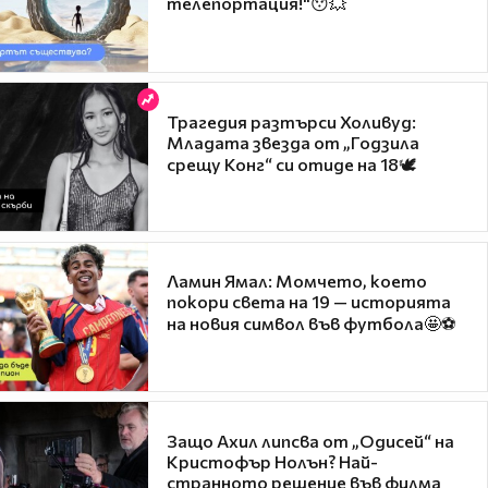
телепортация!"😯💥
Трагедия разтърси Холивуд:
Младата звезда от „Годзила
срещу Конг“ си отиде на 18🕊️
Ламин Ямал: Момчето, което
покори света на 19 — историята
на новия символ във футбола🤩⚽
Защо Ахил липсва от „Одисей“ на
Кристофър Нолън? Най-
странното решение във филма