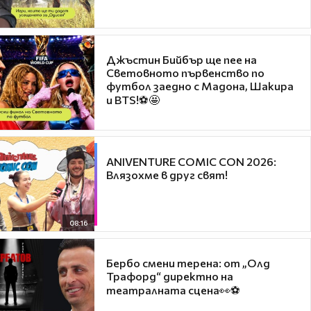
Джъстин Бийбър ще пее на
Световното първенство по
футбол заедно с Мадона, Шакира
и BTS!⚽🤩
ANIVENTURE COMIC CON 2026:
Влязохме в друг свят!
08:16
Бербо смени терена: от „Олд
Трафорд“ директно на
театралната сцена👀⚽