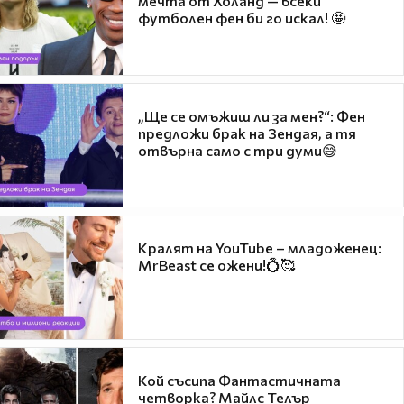
мечта от Холанд — всеки
футболен фен би го искал! 🤩
„Ще се омъжиш ли за мен?“: Фен
предложи брак на Зендая, а тя
отвърна само с три думи😅
Кралят на YouTube – младоженец:
MrBeast се ожени!💍🥰
Кой съсипа Фантастичната
четворка? Майлс Телър