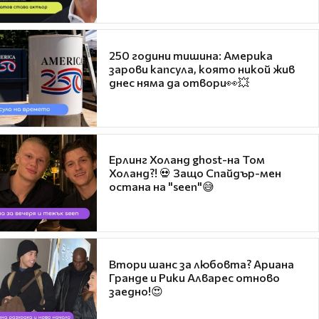
250 години тишина: Америка
зарови капсула, която никой жив
днес няма да отвори👀💥
Ерлинг Холанд ghost-на Том
Холанд?! 💀 Защо Спайдър-мен
остана на "seen"😅
Втори шанс за любовта? Ариана
Гранде и Рики Алварес отново
заедно!😍