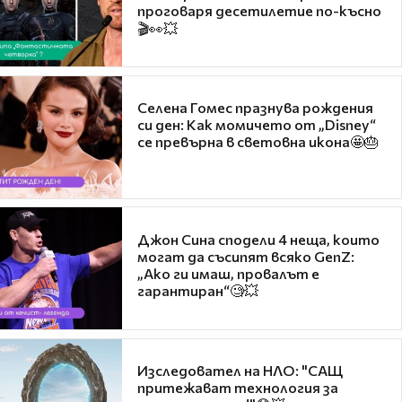
проговаря десетилетие по-късно
🎬👀💥
Селена Гомес празнува рождения
си ден: Как момичето от „Disney“
се превърна в световна икона🤩🎂
Джон Сина сподели 4 неща, които
могат да съсипят всяко GenZ:
„Ако ги имаш, провалът е
гарантиран“🧐💥
Изследовател на НЛО: "САЩ
притежават технология за