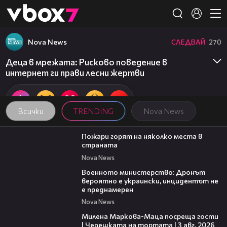
Member of
👾
Nova News
СЛЕДВАЙ
270
Деца в мрежата: Рисково поведение в
интернет ги прави лесни жертви
Всички
TRENDING
Nova News
00:31
Пожари горят на няколко места в
страната
Nova News
00:23
Военното министерство: Дронът
вероятно е украински, инцидентът не
е преднамерен
Nova News
20:17
Милена Маркова-Маца посреща гости
| Черешката на тортата | 3 авг. 2026