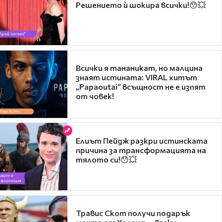
Решението ѝ шокира всички!😯💥
Всички я тананикат, но малцина
знаят истината: VIRAL хитът
„Papaoutai“ всъщност не е изпят
от човек!
Елиът Пейдж разкри истинската
причина за трансформацията на
тялото си!😯💥
Травис Скот получи подарък