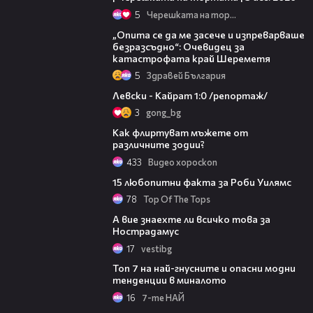
5
Черешката на тортата
06:38
„Опита се да ме засече и изпреварваше
безразсъдно“: Очевидец за
катастрофата край Шереметя
5
Здравей България
05:57
Левски - Кайрат 1:0 /репортаж/
3
gong_bg
05:00
Как флиртуват мъжете от
различните зодии?
433
Видео хороскоп
01:38
15 любопитни факта за Роби Уилямс
78
Top Of The Tops
01:13
А вие знаехте ли всичко това за
Нострадамус
17
vestibg
Топ 7 на най-гнусните и опасни модни
тенденции в миналото
16
7-те НАЙ
01:27