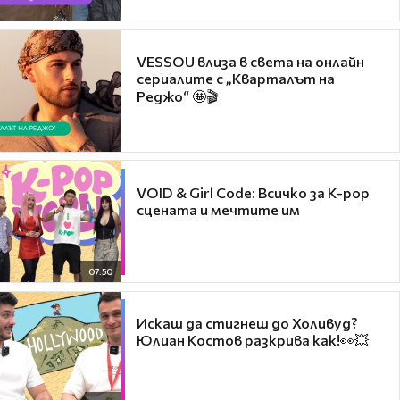
VESSOU влиза в света на онлайн
сериалите с „Кварталът на
Реджо“ 🤩🎬
VOID & Girl Code: Всичко за K-pop
сцената и мечтите им
07:50
Искаш да стигнеш до Холивуд?
Юлиан Костов разкрива как!👀💥