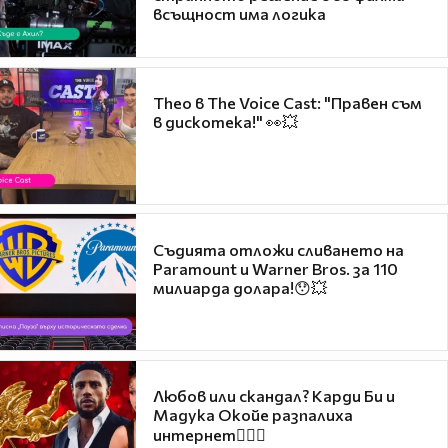
всъщност има логика
Theo в The Voice Cast: "Правен съм
в дискотека!" 👀💥
Съдията отложи сливането на
Paramount и Warner Bros. за 110
милиарда долара!😯💥
Любов или скандал? Карди Би и
Мадука Окойе разпалиха
интернет❤️‍🔥🔥