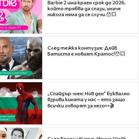
Barbie 2 има краен срок до 2026,
който трябва да спази, иначе
никога няма да се случи.😯💥
След тежка контузия: Дейв
Батиста е новият Кратос!😯💥
„Спайдър-мен: Нов ден“ буквално
взриви кината у нас – ето защо
всички говорят за него👀🎬
След Брадли Купър, Ирина Шейк