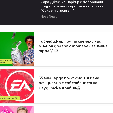
Сара Джесика Паркър с любопитни
подробности за продължението на
"Сексът и градът"
Nova News
Тийнейджър почти спечели над
милион долара с тотален гейминг
трол😯💥
55 милиарда по-късно: EA вече
официално е собственост на
Саудитска Арабия💰