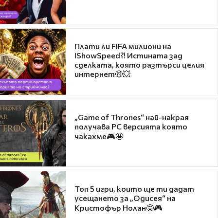
Плати ли FIFA милиони на
IShowSpeed?! Истината зад
сделката, която разтърси целия
интернет🤑💥
„Game of Thrones“ най-накрая
получава PC версията която
чакахме🎮🤩
Топ 5 игри, които ще ти дадат
усещането за „Одисея“ на
Кристофър Нолан🤩🎮