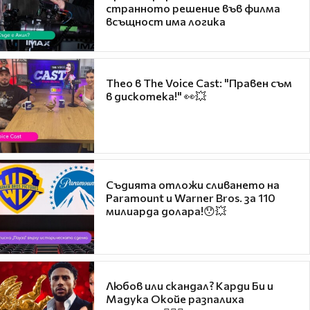
странното решение във филма
всъщност има логика
Theo в The Voice Cast: "Правен съм
в дискотека!" 👀💥
Съдията отложи сливането на
Paramount и Warner Bros. за 110
милиарда долара!😯💥
Любов или скандал? Карди Би и
Мадука Окойе разпалиха