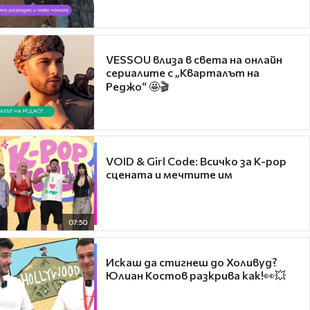
VESSOU влиза в света на онлайн
сериалите с „Кварталът на
Реджо“ 🤩🎬
VOID & Girl Code: Всичко за K-pop
сцената и мечтите им
07:50
Искаш да стигнеш до Холивуд?
Юлиан Костов разкрива как!👀💥