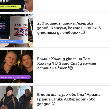
250 години тишина: Америка
зарови капсула, която никой жив
днес няма да отвори👀💥
Ерлинг Холанд ghost-на Том
Холанд?! 💀 Защо Спайдър-мен
остана на "seen"😅
Втори шанс за любовта? Ариана
Гранде и Рики Алварес отново
заедно!😍