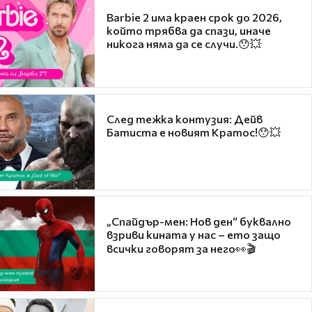
Barbie 2 има краен срок до 2026,
който трябва да спази, иначе
никога няма да се случи.😯💥
След тежка контузия: Дейв
Батиста е новият Кратос!😯💥
„Спайдър-мен: Нов ден“ буквално
взриви кината у нас – ето защо
всички говорят за него👀🎬