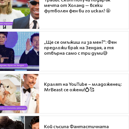
мечта от Холанд — всеки
футболен фен би го искал! 🤩
„Ще се омъжиш ли за мен?“: Фен
предложи брак на Зендая, а тя
отвърна само с три думи😅
Кралят на YouTube – младоженец:
MrBeast се ожени!💍🥰
Кой съсипа Фантастичната