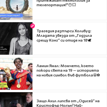
притежават технология за
телепортация!"😯💥
Трагедия разтърси Холивуд:
Младата звезда от „Годзила
срещу Конг“ си отиде на 18🕊️
Ламин Ямал: Момчето, което
покори света на 19 — историята
на новия символ във футбола🤩⚽
Защо Ахил липсва от „Одисей“ на
Кристофър Нолън? Най-