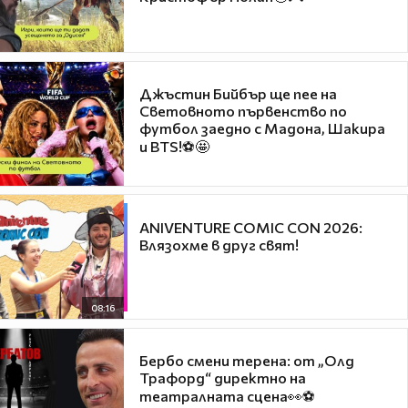
Джъстин Бийбър ще пее на
Световното първенство по
футбол заедно с Мадона, Шакира
и BTS!⚽🤩
ANIVENTURE COMIC CON 2026:
Влязохме в друг свят!
08:16
Бербо смени терена: от „Олд
Трафорд“ директно на
театралната сцена👀⚽