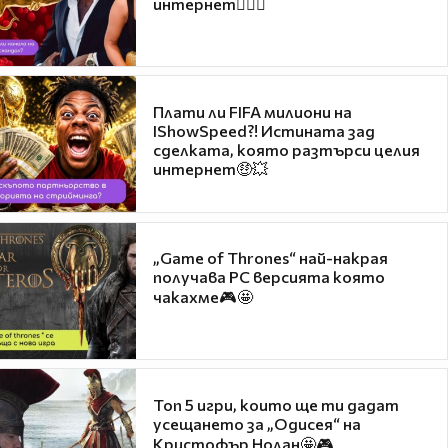
интернет❤️‍🔥🔥
Плати ли FIFA милиони на
IShowSpeed?! Истината зад
сделката, която разтърси целия
интернет🤑💥
„Game of Thrones“ най-накрая
получава PC версията която
чакахме🎮🤩
Топ 5 игри, които ще ти дадат
усещането за „Одисея“ на
Кристофър Нолан🤩🎮