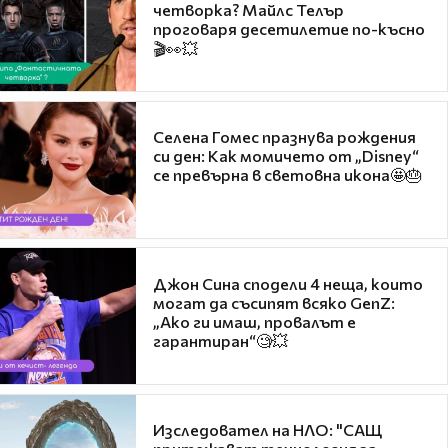
четворка? Майлс Телър
проговаря десетилетие по-късно
🎬👀💥
Селена Гомес празнува рождения
си ден: Как момичето от „Disney“
се превърна в световна икона🤩🎂
Джон Сина сподели 4 неща, които
могат да съсипят всяко GenZ:
„Ако ги имаш, провалът е
гарантиран“🧐💥
Изследовател на НЛО: "САЩ