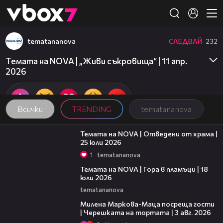
Member of
👾
tematananova
СЛЕДВАЙ
232
Темата на NOVA | „Живи съкровища“ | 11 апр.
2026
Всички
TRENDING
tematananova
15:31
Темата на NOVA | Отведени от храма |
25 юли 2026
1
tematananova
15:31
Темата на NOVA | Гора в пламъци | 18
юли 2026
tematananova
20:17
Милена Маркова-Маца посреща гости
| Черешката на тортата | 3 авг. 2026