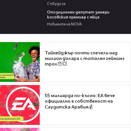
Събуди се
00:48
Опозиционен депутат замери
косовския премиер с яйца
Новините на NOVA
Тийнейджър почти спечели над
милион долара с тотален гейминг
трол😯💥
55 милиарда по-късно: EA вече
официално е собственост на
Саудитска Арабия💰