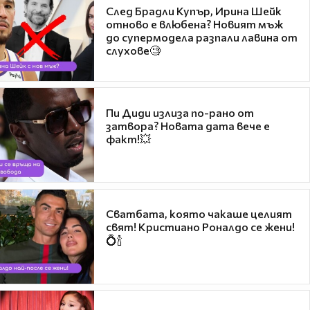
След Брадли Купър, Ирина Шейк
отново е влюбена? Новият мъж
до супермодела разпали лавина от
слухове🧐
Пи Диди излиза по-рано от
затвора? Новата дата вече е
факт!💥
Сватбата, която чакаше целият
свят! Кристиано Роналдо се жени!
💍🍾