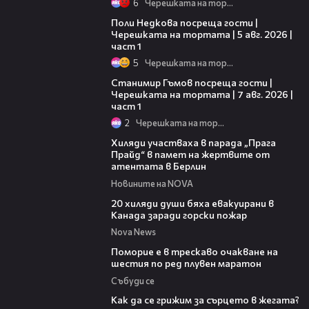
6
Черешката на тортата
19:25
Поли Недкова посреща гости |
Черешката на тортата | 5 авг. 2026 |
част 1
5
Черешката на тортата
16:22
Станимир Гъмов посреща гости |
Черешката на тортата | 7 авг. 2026 |
част 1
2
Черешката на тортата
02:23
Хиляди участваха в парада „Прага
Прайд“ в памет на жертвите от
атентата в Берлин
Новините на NOVA
00:39
20 хиляди души бяха евакуирани в
Канада заради горски пожар
Nova News
03:22
Поморие е в трескаво очакване на
шестия по ред плувен маратон
Събуди се
07:56
Как да се грижим за сърцето в жегата?