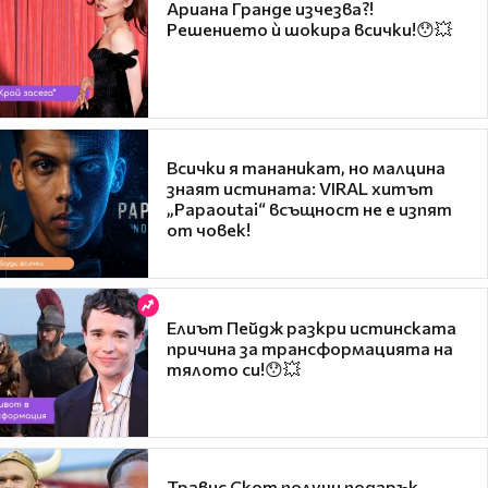
Ариана Гранде изчезва?!
Решението ѝ шокира всички!😯💥
Всички я тананикат, но малцина
знаят истината: VIRAL хитът
„Papaoutai“ всъщност не е изпят
от човек!
Елиът Пейдж разкри истинската
причина за трансформацията на
тялото си!😯💥
Травис Скот получи подарък