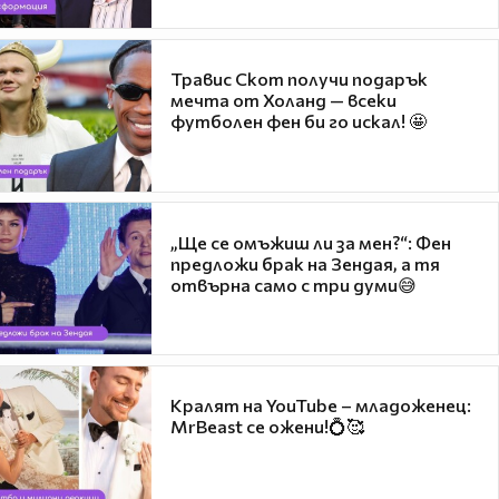
Травис Скот получи подарък
мечта от Холанд — всеки
футболен фен би го искал! 🤩
„Ще се омъжиш ли за мен?“: Фен
предложи брак на Зендая, а тя
отвърна само с три думи😅
Кралят на YouTube – младоженец:
MrBeast се ожени!💍🥰