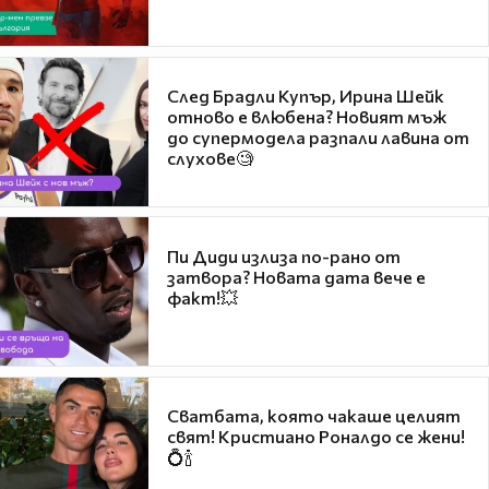
След Брадли Купър, Ирина Шейк
отново е влюбена? Новият мъж
до супермодела разпали лавина от
слухове🧐
Пи Диди излиза по-рано от
затвора? Новата дата вече е
факт!💥
Сватбата, която чакаше целият
свят! Кристиано Роналдо се жени!
💍🍾