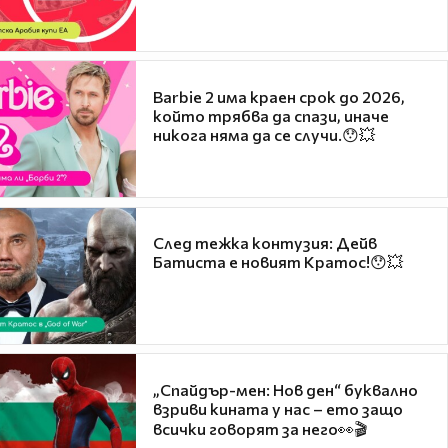
Barbie 2 има краен срок до 2026,
който трябва да спази, иначе
никога няма да се случи.😯💥
След тежка контузия: Дейв
Батиста е новият Кратос!😯💥
„Спайдър-мен: Нов ден“ буквално
взриви кината у нас – ето защо
всички говорят за него👀🎬