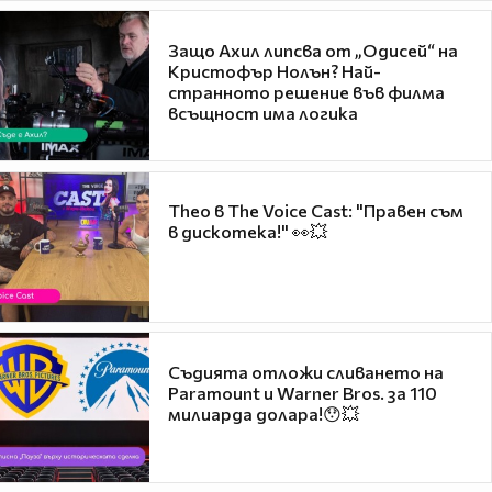
Защо Ахил липсва от „Одисей“ на
Кристофър Нолън? Най-
странното решение във филма
всъщност има логика
Theo в The Voice Cast: "Правен съм
в дискотека!" 👀💥
Съдията отложи сливането на
Paramount и Warner Bros. за 110
милиарда долара!😯💥