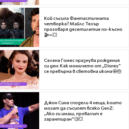
Кой съсипа Фантастичната
четворка? Майлс Телър
проговаря десетилетие по-късно
🎬👀💥
Селена Гомес празнува рождения
си ден: Как момичето от „Disney“
се превърна в световна икона🤩🎂
Джон Сина сподели 4 неща, които
могат да съсипят всяко GenZ:
„Ако ги имаш, провалът е
гарантиран“🧐💥