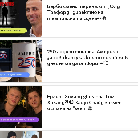
Бербо смени терена: от „Олд
Трафорд“ директно на
театралната сцена👀⚽
250 години тишина: Америка
зарови капсула, която никой жив
днес няма да отвори👀💥
Ерлинг Холанд ghost-на Том
Холанд?! 💀 Защо Спайдър-мен
остана на "seen"😅