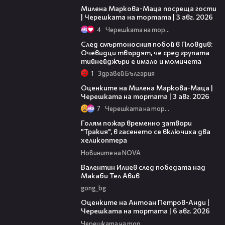
Милена Маркова-Маца посреща гости
| Черешката на тортата | 3 авг. 2026
4
Черешката на тортата
09:32
След смъртоносния побой в Пловдив:
Очевидци твърдят, че сред групата
тийнейджъри е имало и момичета
1
Здравей България
14:06
Оценките на Милена Маркова-Маца |
Черешката на тортата | 3 авг. 2026
7
Черешката на тортата
03:39
Голям пожар временно затвори
"Тракия", в гасенето се включиха два
хеликоптера
Новините на NOVA
06:38
Валентин Илиев след победата над
Макаби Тел Авив
gong_bg
02:47
Оценките на Антоан Петров-Анди |
Черешката на тортата | 6 авг. 2026
Черешката на тортата