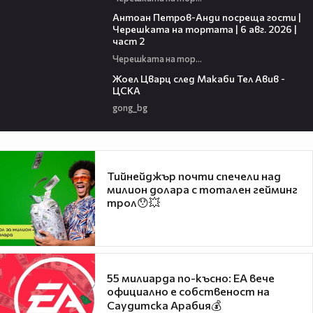
11:00
Антоан Петров-Анди посреща гости |
Черешката на тортата | 6 авг. 2026 |
част 2
Черешката на тортата
02:27
Жоел Цварц след Макаби Тел Авив -
ЦСКА
gong_bg
Тийнейджър почти спечели над
милион долара с тотален гейминг
трол😯💥
55 милиарда по-късно: EA вече
официално е собственост на
Саудитска Арабия💰