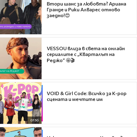
Втори шанс за любовта? Ариана
Гранде и Рики Алварес отново
заедно!😍
VESSOU влиза в света на онлайн
сериалите с „Кварталът на
Реджо“ 🤩🎬
VOID & Girl Code: Всичко за K-pop
сцената и мечтите им
07:50