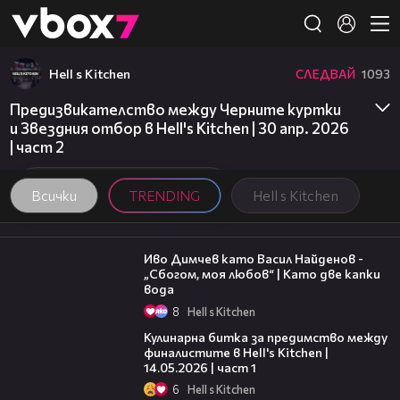
Member of
👾
Hell s Kitchen
СЛЕДВАЙ
1093
Това съдържание не е достъпно.
Предизвикателство между Черните куртки
и Звездния отбор в Hell's Kitchen | 30 апр. 2026
| част 2
Всички
TRENDING
Hell s Kitchen
07:36
Иво Димчев като Васил Найденов -
„Сбогом, моя любов“ | Като две капки
вода
8
Hell s Kitchen
15:12
Кулинарна битка за предимство между
финалистите в Hell's Kitchen |
14.05.2026 | част 1
6
Hell s Kitchen
20:17