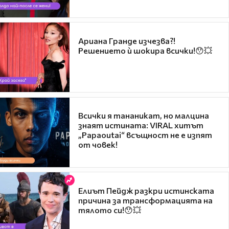
Ариана Гранде изчезва?!
Решението ѝ шокира всички!😯💥
Всички я тананикат, но малцина
знаят истината: VIRAL хитът
„Papaoutai“ всъщност не е изпят
от човек!
Елиът Пейдж разкри истинската
причина за трансформацията на
тялото си!😯💥