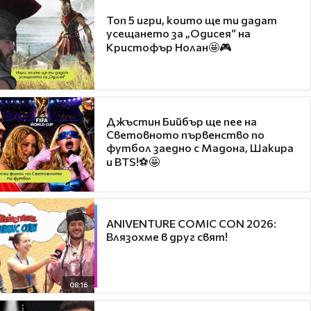
Топ 5 игри, които ще ти дадат
усещането за „Одисея“ на
Кристофър Нолан🤩🎮
Джъстин Бийбър ще пее на
Световното първенство по
футбол заедно с Мадона, Шакира
и BTS!⚽🤩
ANIVENTURE COMIC CON 2026:
Влязохме в друг свят!
08:16