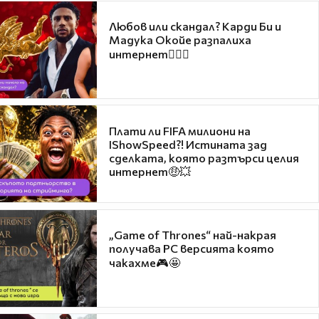
Любов или скандал? Карди Би и
Мадука Окойе разпалиха
интернет❤️‍🔥🔥
Плати ли FIFA милиони на
IShowSpeed?! Истината зад
сделката, която разтърси целия
интернет🤑💥
„Game of Thrones“ най-накрая
получава PC версията която
чакахме🎮🤩