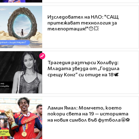
Изследовател на НЛО: "САЩ
притежават технология за
телепортация!"😯💥
Трагедия разтърси Холивуд:
Младата звезда от „Годзила
срещу Конг“ си отиде на 18🕊️
Ламин Ямал: Момчето, което
покори света на 19 — историята
на новия символ във футбола🤩⚽