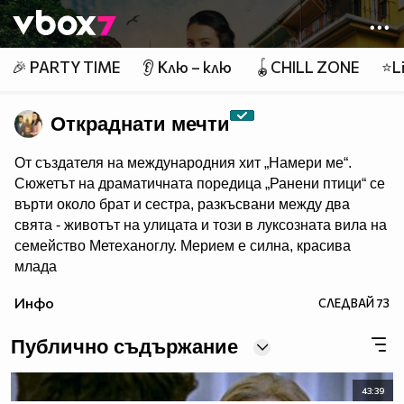
Member of
👾
🎉 PARTY TIME
👂 Клю – клю
🪀CHILL ZONE
⭐Li
Откраднати мечти
От създателя на международния хит „Намери ме“.
Сюжетът на драматичната поредица „Ранени птици“ се
върти около брат и сестра, разкъсвани между два
свята - животът на улицата и този в луксозната вила на
семейство Метеханоглу. Мерием е силна, красива
млада
жена, която е прекарала последните пет години в
Инфо
СЛЕДВАЙ
73
отглеждането на своя „малък брат“ Йомер. Тя е решена
да държи Йомер далеч от влиянието на безмилостния
Публично съдържание
им пастрок Дурмуш и работи ден и нощ, за да го
постигне. Опитите им да създадат нов живот в
Истанбул поставя началото на верига от събития,
43:39