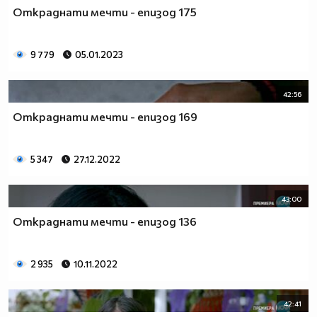
които довеждат до кражбата на ценна кутия за бижута,
Откраднати мечти - епизод 175
собственост на влиятелния бизнесмен Левент…и
биологичен баща на Йомер, който никога не е
предполагал, че ще види някога отново сина си.
9 779
05.01.2023
42:56
Откраднати мечти - епизод 169
5 347
27.12.2022
43:00
Откраднати мечти - епизод 136
2 935
10.11.2022
42:41