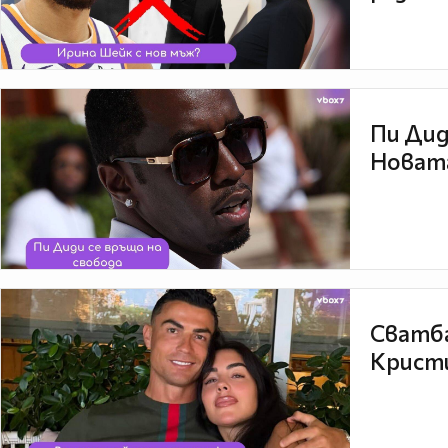
Пи Дид
Новата
Сватба
Кристи