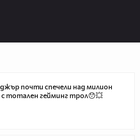
джър почти спечели над милион
 с тотален гейминг трол😯💥