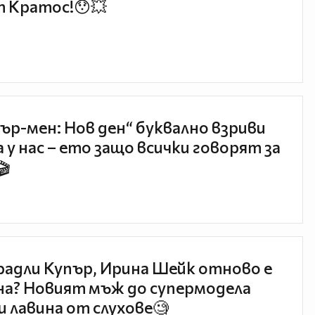
 Кратос!😯💥
ър-мен: Нов ден“ буквално взриви
 у нас – ето защо всички говорят за
🎬
радли Купър, Ирина Шейк отново е
а? Новият мъж до супермодела
и лавина от слухове🧐