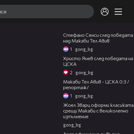
03:43
Стефано Сенси след победата
над Макаби Тел Авив
1
gong_bg
05:52
Христо Янев след победата на
ЦСКА
2
gong_bg
09:11
Макаби Тел Авив - ЦСКА 0:3 /
репортаж/
1
gong_bg
01:29
Жоел Зварц оформи класиката
срещу Макаби с великолепно
изпълнение
gong_bg
00:19
Арда официално си върна