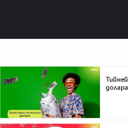
Тийней
долара