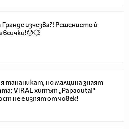
 Гранде изчезва?! Решението ѝ
 всички!😯💥
 я тананикат, но малцина знаят
та: VIRAL хитът „Papaoutai“
ст не е изпят от човек!