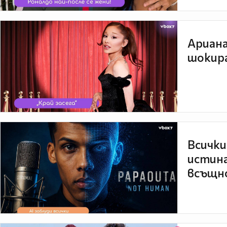
Ариана
шокира
Всички
истина
всъщно