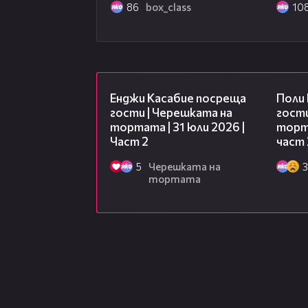
86
box_class
10
Facebook Page:
https://www.faceboo
16:45
Енджи Касабие посреща
Поли
гости | Черешката на
гости
тортата | 31 юли 2026 |
торта
Част 2
част 
5
Черешката на
3
тортата