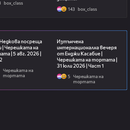
8
box_class
k.com/boxclassofficial/
143
box_class
13:03
18:07
 Недкова посреща
Изтънчена
 | Черешката на
интернационална вечеря
та | 5 авг. 2026 |
от Енджи Касабие |
2
Черешката на тортата |
31 юли 2026 | Част 1
Черешката на
тортата
5
Черешката на
тортата