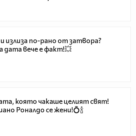
и излиза по-рано от затвора?
 дата вече е факт!💥
та, която чакаше целият свят!
ано Роналдо се жени!💍🍾