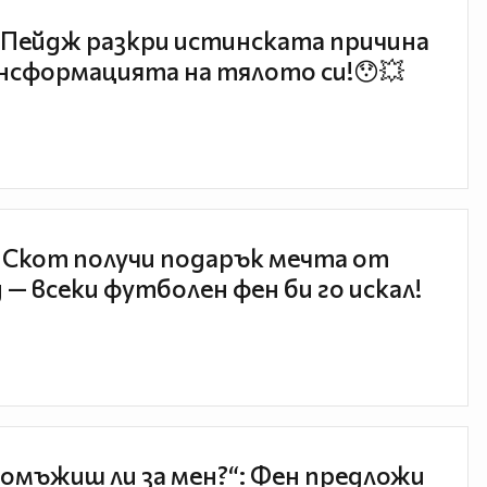
Пейдж разкри истинската причина
нсформацията на тялото си!😯💥
 Скот получи подарък мечта от
 — всеки футболен фен би го искал!
 омъжиш ли за мен?“: Фен предложи