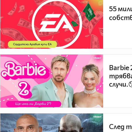
55 мил
собств
Barbie
трябва
случи.
След т