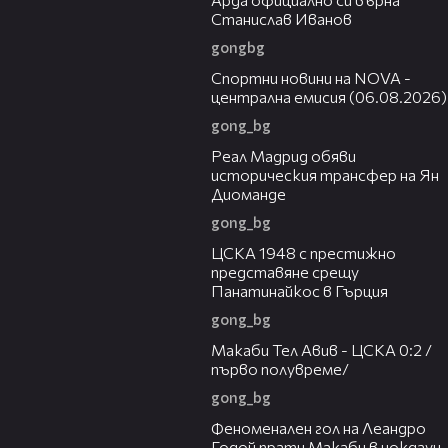
Станислав Иванов
gongbg
04:44
Спортни новини на NOVA -
централна емисия (06.08.2026)
gong_bg
00:29
Реал Мадрид обяви
историческия трансфер на Ян
Диоманде
gong_bg
01:28
ЦСКА 1948 с престижно
представяне срещу
Панатинайкос в Гърция
gong_bg
04:36
Макаби Тел Авив - ЦСКА 0:2 /
първо полувреме/
gong_bg
01:43
Феноменален гол на Леандро
Годой прати Макаби в нокдаун