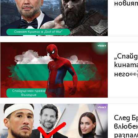
новият
„Спайд
кината
него👀
След Б
влюбен
разпал