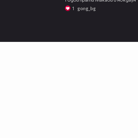
1
gong_bg