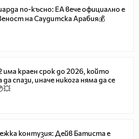
иарда по-късно: EA вече официално е
еност на Саудитска Арабия💰
 2 има краен срок до 2026, който
 да спази, иначе никога няма да се
😯💥
ежка контузия: Дейв Батиста е