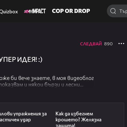
Quizbox
СЛЕДВАЙ
890
УПЕР ИДЕЯ! :)
оже би вече знаете, в моя видеоблог
 показвам и някои бързи и лесни
езете във форма! Днес ще ви покажа
, които можете да правите на
04:39
03:43
илови упражнения за
Как да избегнем
олезно! Очаквайте ново sporthacks
астичен удар
крошето? Желязна
не! :)
защита!