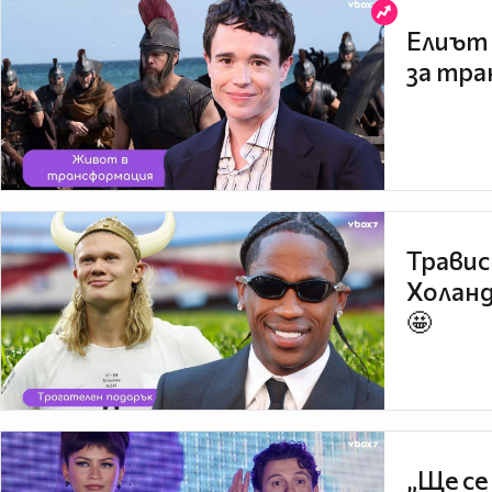
Елиът 
за тра
Травис
Холанд
🤩
„Ще се