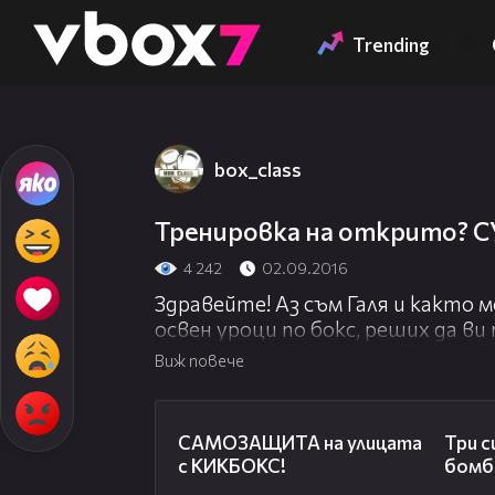
Member of
👾
Trending
box_class
Тренировка на открито? С
4 242
02.09.2016
Здравейте! Аз съм Галя и както м
освен уроци по бокс, реших да ви
"трикчета", с които бързо ще вл
Виж повече
упражнения с топка, гири и въже
открито.
03:01
САМОЗАЩИТА на улицата
Три с
Надявам се да ви е интересно и п
с КИКБОКС!
бомб
видео всеки петък! Приятно гледа