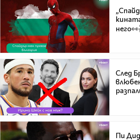
„Спайд
кината
него👀
След Б
влюбен
разпал
Пи Дид