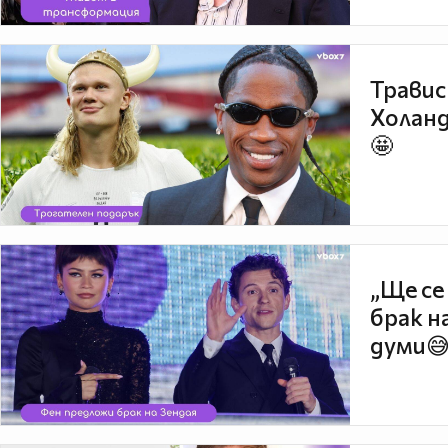
Травис
Холанд
🤩
„Ще се
брак н
думи