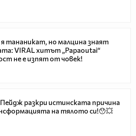
 я тананикат, но малцина знаят
та: VIRAL хитът „Papaoutai“
ст не е изпят от човек!
Пейдж разкри истинската причина
нсформацията на тялото си!😯💥