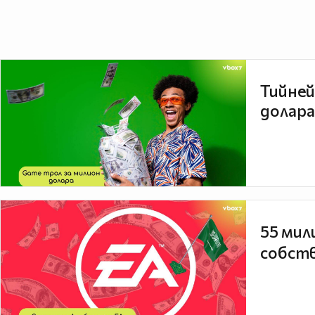
Тийней
долара
55 мил
собств