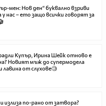
ър-мен: Нов ден“ буквално взриви
 у нас – ето защо всички говорят за
🎬
радли Купър, Ирина Шейк отново е
а? Новият мъж до супермодела
и лавина от слухове🧐
и излиза по-рано от затвора?