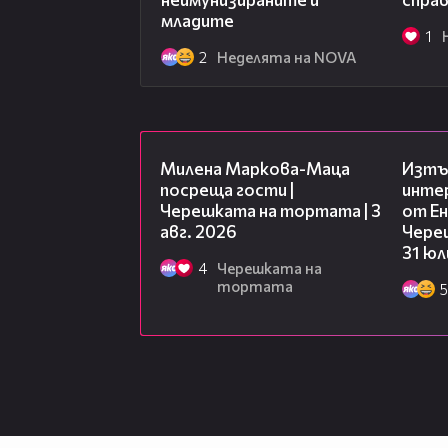
младите
1
2
Неделята на NOVA
20:17
Милена Маркова-Маца
Изтъ
посреща гости |
инте
Черешката на тортата | 3
от Ен
авг. 2026
Чере
31 юл
4
Черешката на
тортата
5