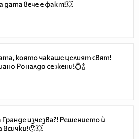
 дата вече е факт!💥
та, която чакаше целият свят!
ано Роналдо се жени!💍🍾
 Гранде изчезва?! Решението ѝ
 всички!😯💥