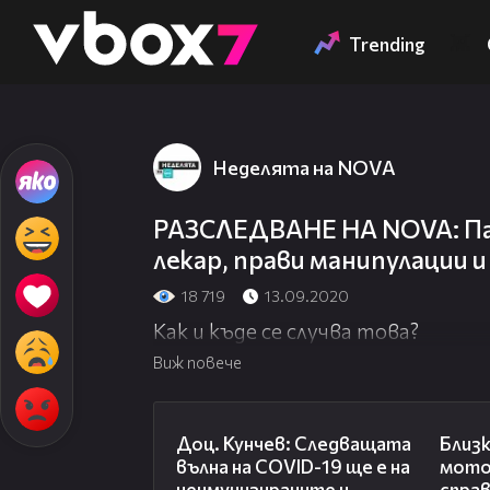
Member of
👾
Trending
Неделята на NOVA
РАЗСЛЕДВАНЕ НA NOVA: Пар
лекар, прави манипулации
18 719
13.09.2020
Как и къде се случва това?
Виж повече
13:04
Доц. Кунчев: Следващата
Близк
вълна на COVID-19 ще е на
мото
неимунизираните и
спра