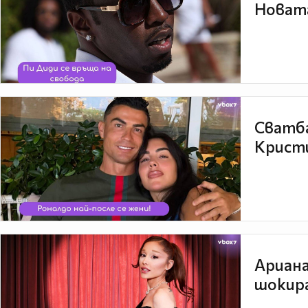
Новата
Сватба
Кристи
Ариана
шокира