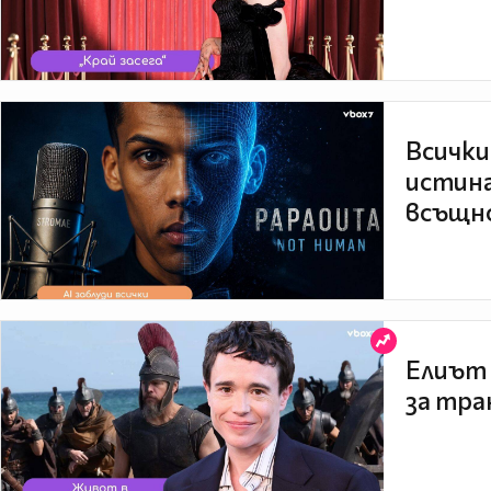
Всички
истина
всъщно
Елиът 
за тра