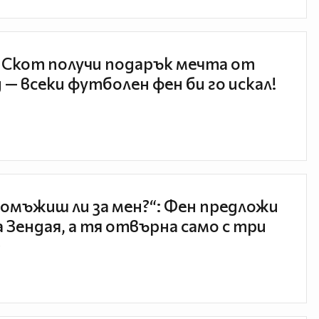
 Скот получи подарък мечта от
 — всеки футболен фен би го искал!
 омъжиш ли за мен?“: Фен предложи
а Зендая, а тя отвърна само с три
