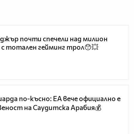
джър почти спечели над милион
 с тотален гейминг трол😯💥
иарда по-късно: EA вече официално е
еност на Саудитска Арабия💰