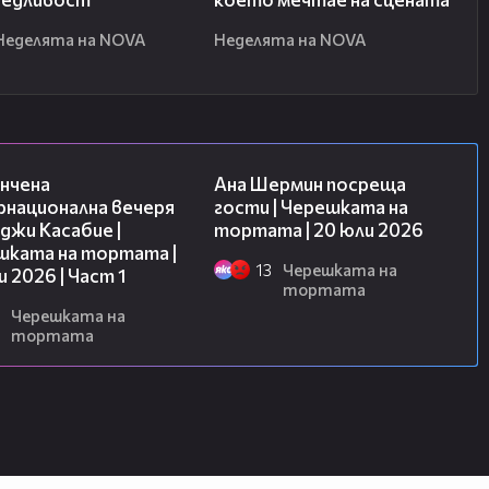
Неделята на NOVA
Неделята на NOVA
18:07
19:47
нчена
Ана Шермин посреща
рнационална вечеря
гости | Черешката на
джи Касабие |
тортата | 20 юли 2026
шката на тортата |
13
Черешката на
и 2026 | Част 1
тортата
Черешката на
тортата