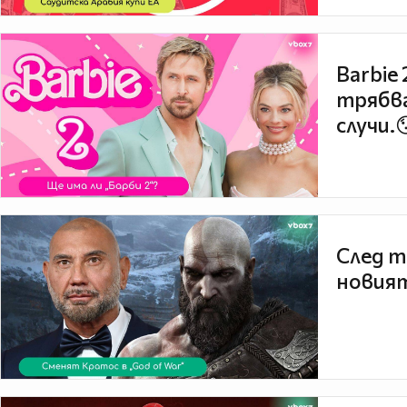
Barbie
трябва
случи.
След т
новият