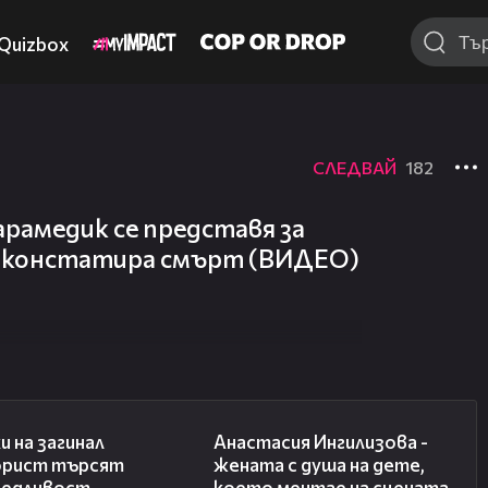
Quizbox
СЛЕДВАЙ
182
амедик се представя за
 и констатира смърт (ВИДЕО)
12:42
18:56
и на загинал
Анастасия Ингилизова -
рист търсят
жената с душа на дете,
ведливост
което мечтае на сцената