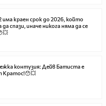
 2 има краен срок до 2026, който
 да спази, иначе никога няма да се
😯💥
ежка контузия: Дейв Батиста е
 Кратос!😯💥