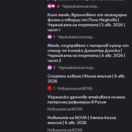
4
Черешката на тортата
15:39
Кино меню, вдъхновено от легендарни
филми и творци от Поли Недкова |
Черешката на тортата | 5 авг. 2026 |
част 1
1
Черешката на тортата
17:08
Меню, подправено с пиперлив хумор от
стенд-ъп комика Димитър Донски |
Черешката на тортата | 4 авг. 2026 |
част 2
3
Черешката на тортата
04:51
Спортни новини | Късна емисия | 6 авг.
2026
1
Новините на NOVA
00:41
Украински дронове атакуваха големи
петролни рафинерии в Русия
Новините на NOVA
20:26
Новините на NOVA | Лятна късна
емисия | 6 авг. 2026
Новините на NOVA