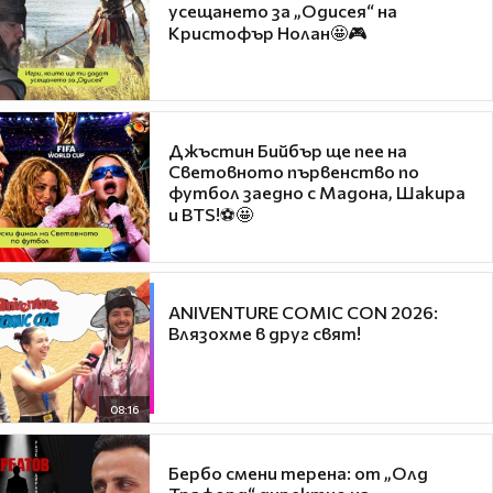
усещането за „Одисея“ на
Кристофър Нолан🤩🎮
Джъстин Бийбър ще пее на
Световното първенство по
футбол заедно с Мадона, Шакира
и BTS!⚽🤩
ANIVENTURE COMIC CON 2026:
Влязохме в друг свят!
08:16
Бербо смени терена: от „Олд