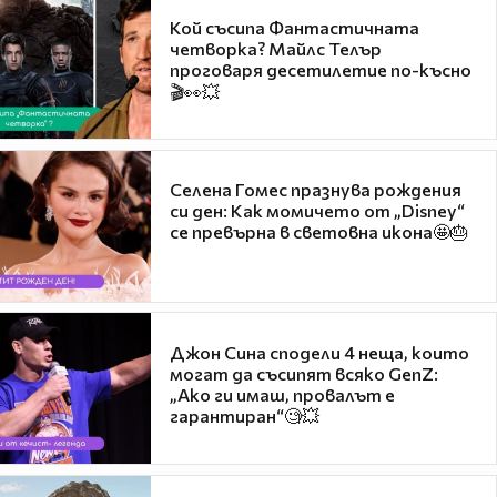
Кой съсипа Фантастичната
четворка? Майлс Телър
проговаря десетилетие по-късно
🎬👀💥
Селена Гомес празнува рождения
си ден: Как момичето от „Disney“
се превърна в световна икона🤩🎂
Джон Сина сподели 4 неща, които
могат да съсипят всяко GenZ:
„Ако ги имаш, провалът е
гарантиран“🧐💥