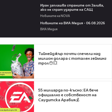
00:41
Иран заплашва страните от Залива,
ако не спрат ударите на САЩ
Новините на NOVA
22:43
Новините на ВИА Медия - 06.08.2026
ВИА Медия
Тийнейджър почти спечели над
милион долара с тотален гейминг
трол😯💥
55 милиарда по-късно: EA вече
официално е собственост на
Саудитска Арабия💰