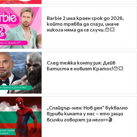
Barbie 2 има краен срок до 2026,
който трябва да спази, иначе
никога няма да се случи.😯💥
След тежка контузия: Дейв
Батиста е новият Кратос!😯💥
„Спайдър-мен: Нов ден“ буквално
взриви кината у нас – ето защо
всички говорят за него👀🎬