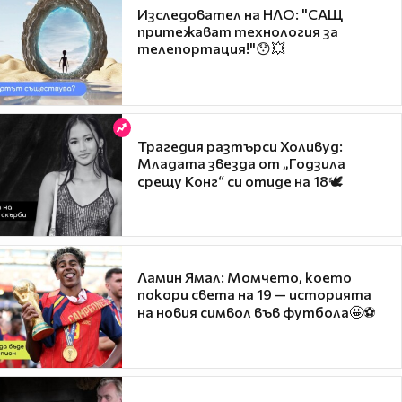
Изследовател на НЛО: "САЩ
притежават технология за
телепортация!"😯💥
Трагедия разтърси Холивуд:
Младата звезда от „Годзила
срещу Конг“ си отиде на 18🕊️
Ламин Ямал: Момчето, което
покори света на 19 — историята
на новия символ във футбола🤩⚽