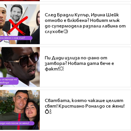
След Брадли Купър, Ирина Шейк
отново е влюбена? Новият мъж
до супермодела разпали лавина от
слухове🧐
Пи Диди излиза по-рано от
затвора? Новата дата вече е
факт!💥
Сватбата, която чакаше целият
свят! Кристиано Роналдо се жени!
💍🍾