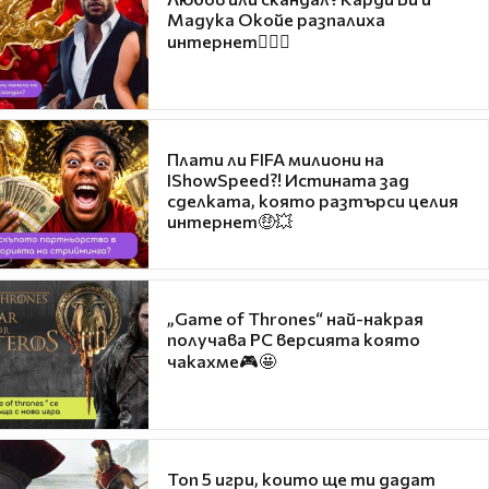
Мадука Окойе разпалиха
интернет❤️‍🔥🔥
Плати ли FIFA милиони на
IShowSpeed?! Истината зад
сделката, която разтърси целия
интернет🤑💥
„Game of Thrones“ най-накрая
получава PC версията която
чакахме🎮🤩
Топ 5 игри, които ще ти дадат