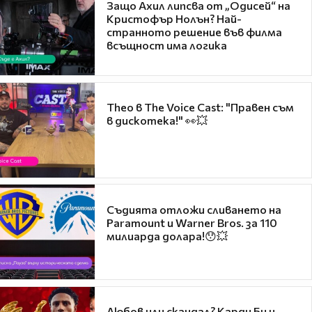
Защо Ахил липсва от „Одисей“ на
Кристофър Нолън? Най-
странното решение във филма
всъщност има логика
Theo в The Voice Cast: "Правен съм
в дискотека!" 👀💥
Съдията отложи сливането на
Paramount и Warner Bros. за 110
милиарда долара!😯💥
Любов или скандал? Карди Би и