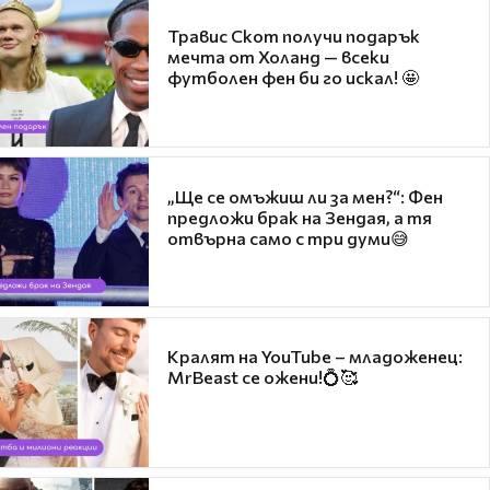
Травис Скот получи подарък
мечта от Холанд — всеки
футболен фен би го искал! 🤩
„Ще се омъжиш ли за мен?“: Фен
предложи брак на Зендая, а тя
отвърна само с три думи😅
Кралят на YouTube – младоженец:
MrBeast се ожени!💍🥰