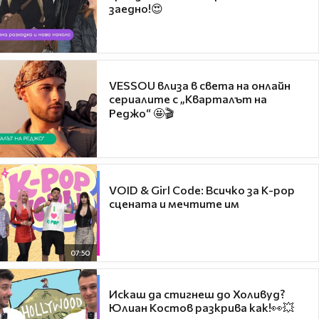
заедно!😍
VESSOU влиза в света на онлайн
сериалите с „Кварталът на
Реджо“ 🤩🎬
VOID & Girl Code: Всичко за K-pop
сцената и мечтите им
07:50
Искаш да стигнеш до Холивуд?
Юлиан Костов разкрива как!👀💥