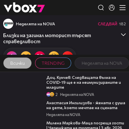
Member of
👾
Неделята на NOVA
СЛЕДВАЙ
182
Близки на загинал моторист търсят
справедливост
Всички
TRENDING
Неделята на NOVA
13:04
Доц. Кунчев: Следващата вълна на
COVID-19 ще е на неимунизираните и
младите
2
Неделята на NOVA
18:56
Анастасия Ингилизова - жената с душа
на дете, което мечтае на сцената
Неделята на NOVA
20:17
Милена Маркова-Маца посреща гости
| Черешката на тортата | 3 авг. 2026