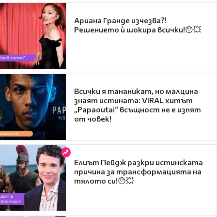
Ариана Гранде изчезва?!
Решението ѝ шокира всички!😯💥
Всички я тананикат, но малцина
знаят истината: VIRAL хитът
„Papaoutai“ всъщност не е изпят
от човек!
Елиът Пейдж разкри истинската
причина за трансформацията на
тялото си!😯💥