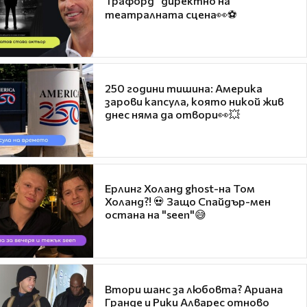
Трафорд“ директно на
театралната сцена👀⚽
250 години тишина: Америка
зарови капсула, която никой жив
днес няма да отвори👀💥
Ерлинг Холанд ghost-на Том
Холанд?! 💀 Защо Спайдър-мен
остана на "seen"😅
Втори шанс за любовта? Ариана
Гранде и Рики Алварес отново