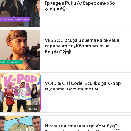
Гранде и Рики Алварес отново
заедно!😍
VESSOU влиза в света на онлайн
сериалите с „Кварталът на
Реджо“ 🤩🎬
VOID & Girl Code: Всичко за K-pop
сцената и мечтите им
07:50
Искаш да стигнеш до Холивуд?