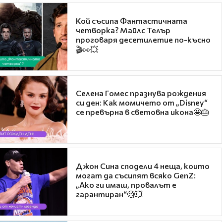
Кой съсипа Фантастичната
четворка? Майлс Телър
проговаря десетилетие по-късно
🎬👀💥
Селена Гомес празнува рождения
си ден: Как момичето от „Disney“
се превърна в световна икона🤩🎂
Джон Сина сподели 4 неща, които
могат да съсипят всяко GenZ:
„Ако ги имаш, провалът е
гарантиран“🧐💥