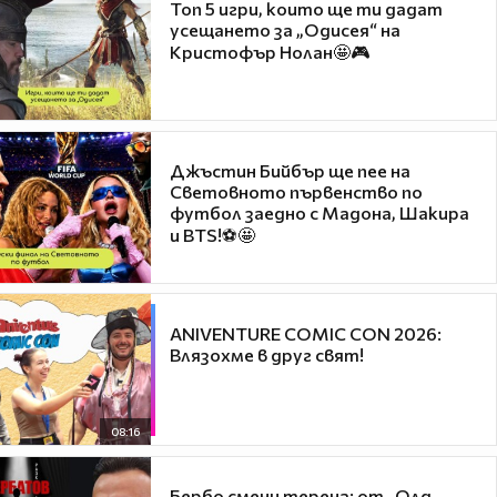
Топ 5 игри, които ще ти дадат
усещането за „Одисея“ на
Кристофър Нолан🤩🎮
Джъстин Бийбър ще пее на
Световното първенство по
футбол заедно с Мадона, Шакира
и BTS!⚽🤩
ANIVENTURE COMIC CON 2026:
Влязохме в друг свят!
08:16
Бербо смени терена: от „Олд