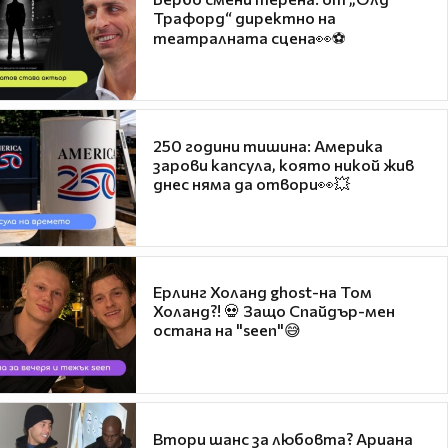
Трафорд“ директно на
театралната сцена👀⚽
250 години тишина: Америка
зарови капсула, която никой жив
днес няма да отвори👀💥
Ерлинг Холанд ghost-на Том
Холанд?! 💀 Защо Спайдър-мен
остана на "seen"😅
Втори шанс за любовта? Ариана