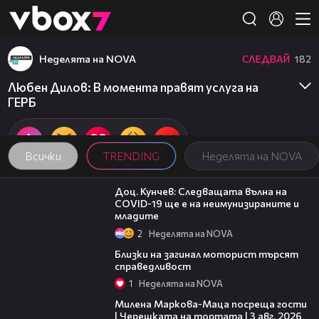
Member of
👾
Неделята на NOVA
СЛЕДВАЙ
182
Любен Дилов: В момента правят услуга на
ГЕРБ
Всички
TRENDING
Неделята на NOVA
13:04
Доц. Кунчев: Следващата вълна на
COVID-19 ще е на неимунизираните и
младите
2
Неделята на NOVA
12:42
Близки на загинал моторист търсят
справедливост
1
Неделята на NOVA
20:17
Милена Маркова-Маца посреща гости
| Черешката на тортата | 3 авг. 2026