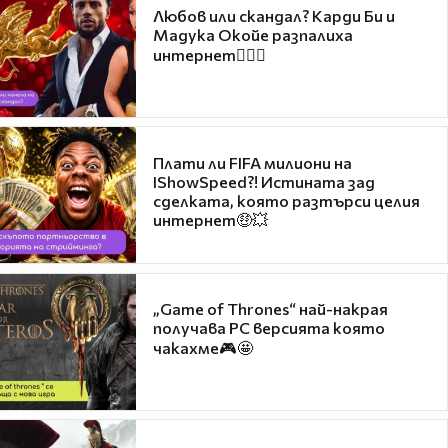
Любов или скандал? Карди Би и
Мадука Окойе разпалиха
интернет❤️‍🔥🔥
Плати ли FIFA милиони на
IShowSpeed?! Истината зад
сделката, която разтърси целия
интернет🤑💥
„Game of Thrones“ най-накрая
получава PC версията която
чакахме🎮🤩