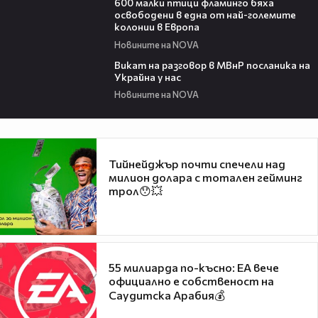
600 малки птици фламинго бяха
освободени в една от най-големите
колонии в Европа
Новините на NOVA
00:30
Викат на разговор в МВнР посланика на
Украйна у нас
Новините на NOVA
Тийнейджър почти спечели над
милион долара с тотален гейминг
трол😯💥
55 милиарда по-късно: EA вече
официално е собственост на
Саудитска Арабия💰