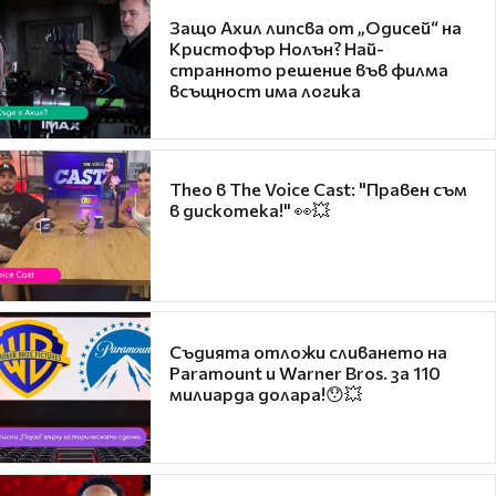
Защо Ахил липсва от „Одисей“ на
Кристофър Нолън? Най-
странното решение във филма
всъщност има логика
Theo в The Voice Cast: "Правен съм
в дискотека!" 👀💥
Съдията отложи сливането на
Paramount и Warner Bros. за 110
милиарда долара!😯💥