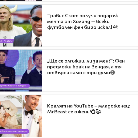
Травис Скот получи подарък
мечта от Холанд — всеки
футболен фен би го искал! 🤩
„Ще се омъжиш ли за мен?“: Фен
предложи брак на Зендая, а тя
отвърна само с три думи😅
Кралят на YouTube – младоженец:
MrBeast се ожени!💍🥰