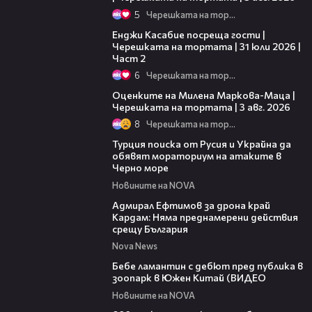
5
Черешката на тортата
16:45
Енджи Касабие посреща гости |
Черешката на тортата | 31 юли 2026 |
Част 2
6
Черешката на тортата
14:06
Оценките на Милена Маркова-Маца |
Черешката на тортата | 3 авг. 2026
8
Черешката на тортата
03:02
Турция поиска от Русия и Украйна да
обявят мораториум на атаките в
Черно море
Новините на NOVA
01:48
Адмирал Ефтимов за дрона край
Кардам: Няма преднамерени действия
срещу България
Nova News
00:50
Бебе ламантин с дебют пред публика в
зоопарк в Южен Китай (ВИДЕО
Новините на NOVA
06:25