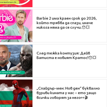
Barbie 2 има краен срок до 2026,
който трябва да спази, иначе
никога няма да се случи.😯💥
След тежка контузия: Дейв
Батиста е новият Кратос!😯💥
„Спайдър-мен: Нов ден“ буквално
взриви кината у нас – ето защо
всички говорят за него👀🎬