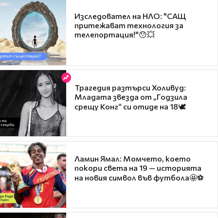
Изследовател на НЛО: "САЩ
притежават технология за
телепортация!"😯💥
Трагедия разтърси Холивуд:
Младата звезда от „Годзила
срещу Конг“ си отиде на 18🕊️
Ламин Ямал: Момчето, което
покори света на 19 — историята
на новия символ във футбола🤩⚽