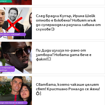
След Брадли Купър, Ирина Шейк
отново е влюбена? Новият мъж
до супермодела разпали лавина от
слухове🧐
Пи Диди излиза по-рано от
затвора? Новата дата вече е
факт!💥
Сватбата, която чакаше целият
свят! Кристиано Роналдо се жени!
💍🍾