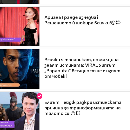
Ариана Гранде изчезва?!
Решението ѝ шокира всички!😯💥
Всички я тананикат, но малцина
знаят истината: VIRAL хитът
„Papaoutai“ всъщност не е изпят
от човек!
Елиът Пейдж разкри истинската
причина за трансформацията на
тялото си!😯💥