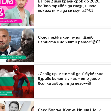
Barbie 2 има краен срок до 2026,
който трябва да спази, иначе
никога няма да се случи.😯💥
След тежка контузия: Дейв
Батиста е новият Кратос!😯💥
„Спайдър-мен: Нов ден“ буквално
взриви кината у нас – ето защо
всички говорят за него👀🎬
След Брадли Купър, Ирина Шейк