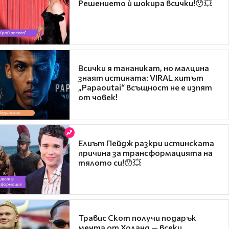
Решението ѝ шокира всички!😯💥
Всички я тананикат, но малцина
знаят истината: VIRAL хитът
„Papaoutai“ всъщност не е изпят
от човек!
Елиът Пейдж разкри истинската
причина за трансформацията на
тялото си!😯💥
Травис Скот получи подарък
мечта от Холанд — всеки