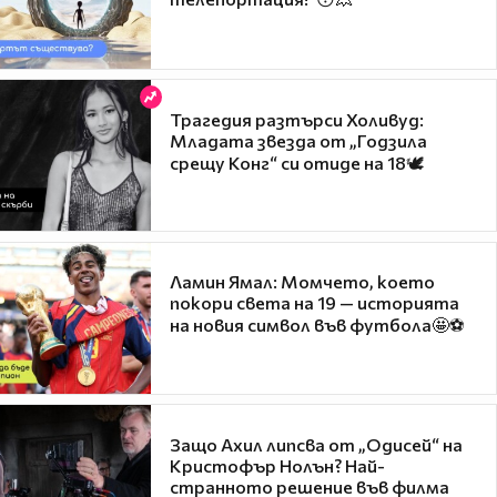
Трагедия разтърси Холивуд:
Младата звезда от „Годзила
срещу Конг“ си отиде на 18🕊️
Ламин Ямал: Момчето, което
покори света на 19 — историята
на новия символ във футбола🤩⚽
Защо Ахил липсва от „Одисей“ на
Кристофър Нолън? Най-
странното решение във филма