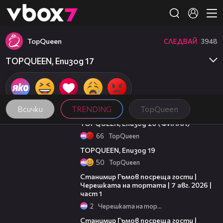
Member of
👾
TopQuеen
СЛЕДВАЙ
3948
TOPQUEEN, Епизод 17
Всички
TRENDING
TopQuеen
29:01
TOPQUEEN, Епизод 20 (ФИНАЛ)
66
TopQuеen
26:22
TOPQUEEN, Епизод 19
50
TopQuеen
16:22
Станимир Гъмов посреща гости |
Черешката на тортата | 7 авг. 2026 |
част 1
2
Черешката на тортата
12:30
Станимир Гъмов посреща гости |