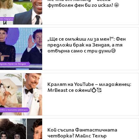
футболен фен би го искал! 🤩
„Ще се омъжиш ли за мен?“: Фен
предложи брак на Зендая, а тя
отвърна само с три думи😅
Кралят на YouTube – младоженец:
MrBeast се ожени!💍🥰
Кой съсипа Фантастичната
четворка? Майлс Телър