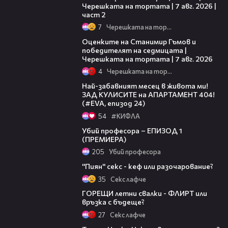
Черешката на тортата | 7 авг. 2026 |
част 2
7
Черешката на тортата
02:15
Оценките на Станимир Гъмов и
победителят на седмицата |
Черешката на тортата | 7 авг. 2026
4
Черешката на тортата
12:08
Най-забавният месец в живота ми!
ЗАД КУЛИСИТЕ на АПАРТАМЕНТ 404!
(#EVA, епизод 24)
54
#КИФЛА
12:03
Убий професора – ЕПИЗОД 1
(ПРЕМИЕРА)
205
Убий професора
07:49
''Пиян'' секс - кеф или разочарование?
35
Секс лафче
05:47
ГОРЕЩИ летни свалки - ФЛИРТ или
връзка с бъдеще?
27
Секс лафче