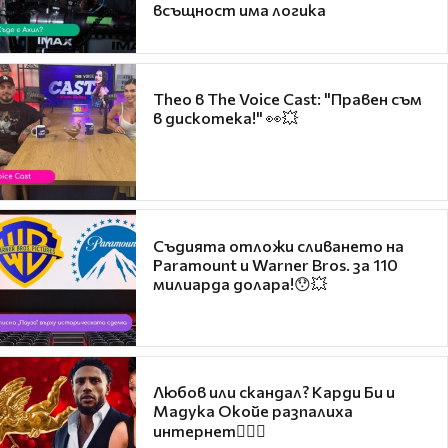
всъщност има логика
Theo в The Voice Cast: "Правен съм
в дискотека!" 👀💥
Съдията отложи сливането на
Paramount и Warner Bros. за 110
милиарда долара!😯💥
Любов или скандал? Карди Би и
Мадука Окойе разпалиха
интернет❤️‍🔥🔥