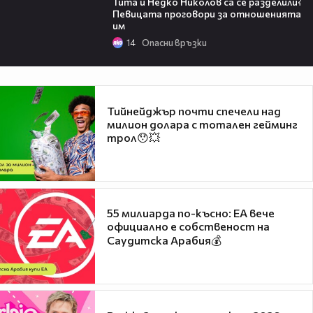
Тита и Недко Николов са се разделили?
Певицата проговори за отношенията
им
14
Опасни връзки
Тийнейджър почти спечели над
милион долара с тотален гейминг
трол😯💥
55 милиарда по-късно: EA вече
официално е собственост на
Саудитска Арабия💰