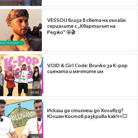
VESSOU влиза в света на онлайн
сериалите с „Кварталът на
Реджо“ 🤩🎬
VOID & Girl Code: Всичко за K-pop
сцената и мечтите им
07:50
Искаш да стигнеш до Холивуд?
Юлиан Костов разкрива как!👀💥
15:15