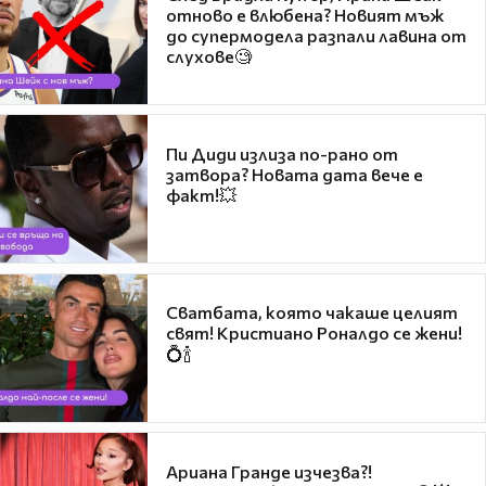
отново е влюбена? Новият мъж
до супермодела разпали лавина от
слухове🧐
Пи Диди излиза по-рано от
затвора? Новата дата вече е
факт!💥
Сватбата, която чакаше целият
свят! Кристиано Роналдо се жени!
💍🍾
Ариана Гранде изчезва?!