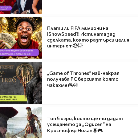
Плати ли FIFA милиони на
IShowSpeed?! Истината зад
сделката, която разтърси целия
интернет🤑💥
„Game of Thrones“ най-накрая
получава PC версията която
чакахме🎮🤩
Топ 5 игри, които ще ти дадат
усещането за „Одисея“ на
Кристофър Нолан🤩🎮