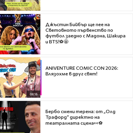
Джъстин Бийбър ще пее на
Световното първенство по
футбол заедно с Мадона, Шакира
и BTS!⚽🤩
ANIVENTURE COMIC CON 2026:
Влязохме в друг свят!
08:16
Бербо смени терена: от „Олд
Трафорд“ директно на
театралната сцена👀⚽