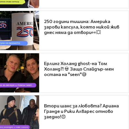
250 години тишина: Америка
зарови капсула, която никой жив
днес няма да отвори👀💥
Ерлинг Холанд ghost-на Том
Холанд?! 💀 Защо Спайдър-мен
остана на "seen"😅
Втори шанс за любовта? Ариана
Гранде и Рики Алварес отново
заедно!😍