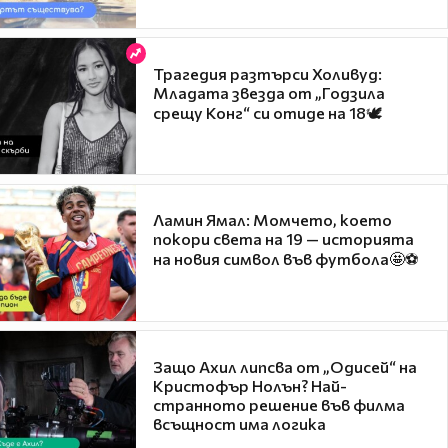
Трагедия разтърси Холивуд:
Младата звезда от „Годзила
срещу Конг“ си отиде на 18🕊️
Ламин Ямал: Момчето, което
покори света на 19 — историята
на новия символ във футбола🤩⚽
Защо Ахил липсва от „Одисей“ на
Кристофър Нолън? Най-
странното решение във филма
всъщност има логика