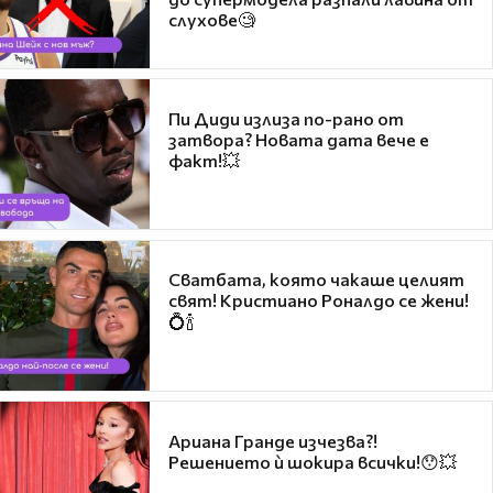
слухове🧐
Пи Диди излиза по-рано от
затвора? Новата дата вече е
факт!💥
Сватбата, която чакаше целият
свят! Кристиано Роналдо се жени!
💍🍾
Ариана Гранде изчезва?!
Решението ѝ шокира всички!😯💥