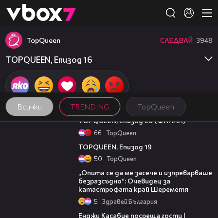
Member of
👾
TopQuеen
СЛЕДВАЙ
3948
TOPQUEEN, Епизод 16
Всички
TRENDING
TopQuеen
29:01
TOPQUEEN, Епизод 20 (ФИНАЛ)
66
TopQuеen
26:22
TOPQUEEN, Епизод 19
50
TopQuеen
06:38
„Опита се да ме засече и изпреварваше
безразсъдно“: Очевидец за
катастрофата край Шереметя
5
Здравей България
16:45
Енджи Касабие посреща гости |