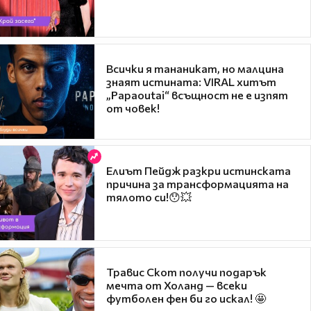
Всички я тананикат, но малцина
знаят истината: VIRAL хитът
„Papaoutai“ всъщност не е изпят
от човек!
Елиът Пейдж разкри истинската
причина за трансформацията на
тялото си!😯💥
Травис Скот получи подарък
мечта от Холанд — всеки
футболен фен би го искал! 🤩