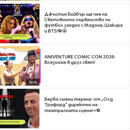
Джъстин Бийбър ще пее на
Световното първенство по
футбол заедно с Мадона, Шакира
и BTS!⚽🤩
ANIVENTURE COMIC CON 2026:
Влязохме в друг свят!
08:16
Бербо смени терена: от „Олд
Трафорд“ директно на
театралната сцена👀⚽