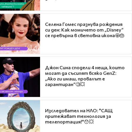
Селена Гомес празнува рождения
си ден: Как момичето от „Disney“
се превърна в световна икона🤩🎂
Джон Сина сподели 4 неща, които
могат да съсипят всяко GenZ:
„Ако ги имаш, провалът е
гарантиран“🧐💥
Изследовател на НЛО: "САЩ
притежават технология за
телепортация!"😯💥