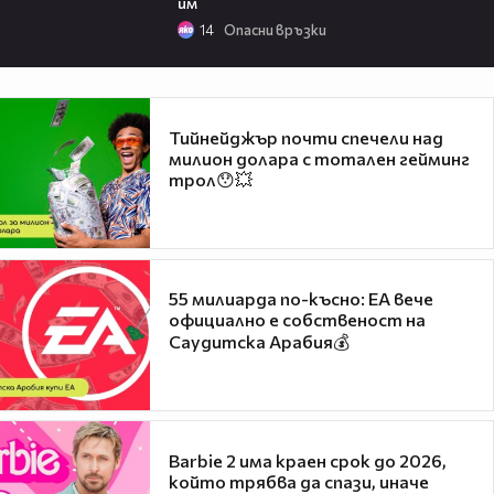
им
14
Опасни връзки
Тийнейджър почти спечели над
милион долара с тотален гейминг
трол😯💥
55 милиарда по-късно: EA вече
официално е собственост на
Саудитска Арабия💰
Barbie 2 има краен срок до 2026,
който трябва да спази, иначе