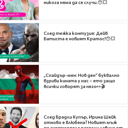
никога няма да се случи.😯💥
След тежка контузия: Дейв
Батиста е новият Кратос!😯💥
„Спайдър-мен: Нов ден“ буквално
взриви кината у нас – ето защо
всички говорят за него👀🎬
След Брадли Купър, Ирина Шейк
отново е влюбена? Новият мъж
до супермодела разпали лавина от