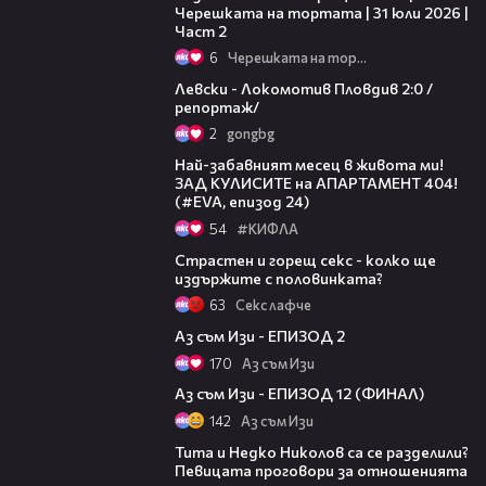
Черешката на тортата | 31 юли 2026 |
Част 2
6
Черешката на тортата
06:10
Левски - Локомотив Пловдив 2:0 /
репортаж/
2
gongbg
12:08
Най-забавният месец в живота ми!
ЗАД КУЛИСИТЕ на АПАРТАМЕНТ 404!
(#EVA, епизод 24)
54
#КИФЛА
08:13
Страстен и горещ секс - колко ще
издържите с половинката?
63
Секс лафче
12:16
Аз съм Изи - ЕПИЗОД 2
170
Аз съм Изи
15:48
Аз съм Изи - ЕПИЗОД 12 (ФИНАЛ)
142
Аз съм Изи
Тита и Недко Николов са се разделили?
Певицата проговори за отношенията