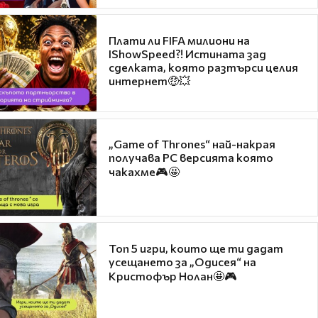
Плати ли FIFA милиони на
IShowSpeed?! Истината зад
сделката, която разтърси целия
интернет🤑💥
„Game of Thrones“ най-накрая
получава PC версията която
чакахме🎮🤩
Топ 5 игри, които ще ти дадат
усещането за „Одисея“ на
Кристофър Нолан🤩🎮