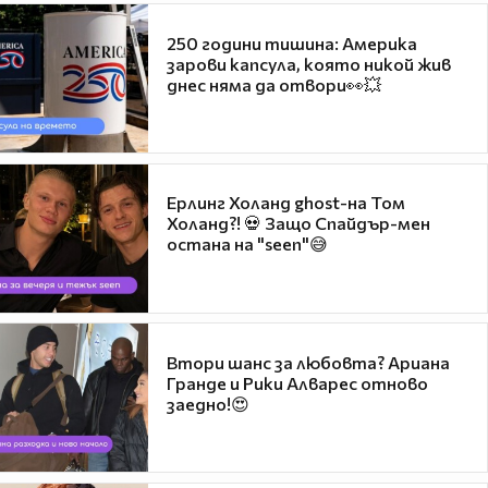
250 години тишина: Америка
зарови капсула, която никой жив
днес няма да отвори👀💥
Ерлинг Холанд ghost-на Том
Холанд?! 💀 Защо Спайдър-мен
остана на "seen"😅
Втори шанс за любовта? Ариана
Гранде и Рики Алварес отново
заедно!😍