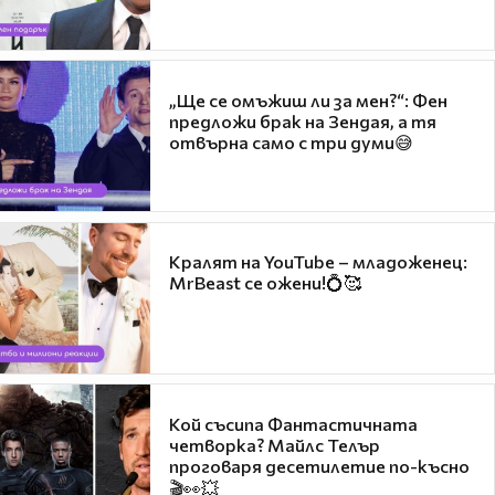
„Ще се омъжиш ли за мен?“: Фен
предложи брак на Зендая, а тя
отвърна само с три думи😅
Кралят на YouTube – младоженец:
MrBeast се ожени!💍🥰
Кой съсипа Фантастичната
четворка? Майлс Телър
проговаря десетилетие по-късно
🎬👀💥