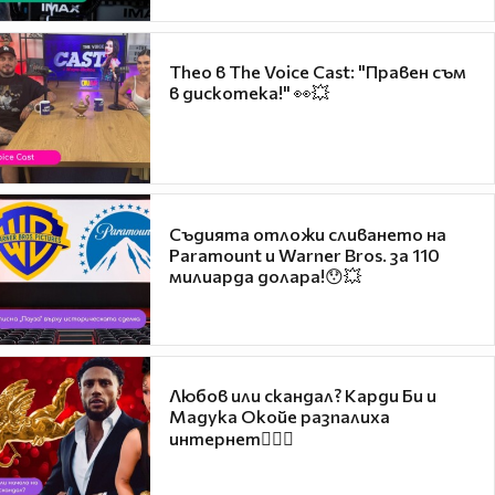
Theo в The Voice Cast: "Правен съм
в дискотека!" 👀💥
Съдията отложи сливането на
Paramount и Warner Bros. за 110
милиарда долара!😯💥
Любов или скандал? Карди Би и
Мадука Окойе разпалиха
интернет❤️‍🔥🔥