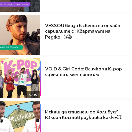
VESSOU влиза в света на онлайн
сериалите с „Кварталът на
Реджо“ 🤩🎬
VOID & Girl Code: Всичко за K-pop
сцената и мечтите им
07:50
Искаш да стигнеш до Холивуд?
Юлиан Костов разкрива как!👀💥