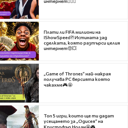
интернет❤️‍🔥🔥
Плати ли FIFA милиони на
IShowSpeed?! Истината зад
сделката, която разтърси целия
интернет🤑💥
„Game of Thrones“ най-накрая
получава PC версията която
чакахме🎮🤩
Топ 5 игри, които ще ти дадат
усещането за „Одисея“ на
Кристофър Нолан🤩🎮