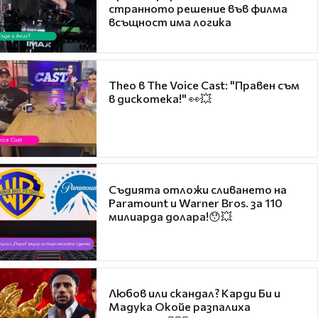
странното решение във филма
всъщност има логика
Theo в The Voice Cast: "Правен съм
в дискотека!" 👀💥
Съдията отложи сливането на
Paramount и Warner Bros. за 110
милиарда долара!😯💥
Любов или скандал? Карди Би и
Мадука Окойе разпалиха