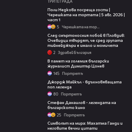
ТРИТЕ ГРАДА
19:25
Поли Недкова посреща гости |
Черешката на тортата | 5 авг. 2026 |
част 1
5
Черешката на тортата
09:32
След смъртоносния побой в Пловдив:
Очевидци твърдят, че сред групата
тийнейджъри е имало и момичета
2
Здравей България
03:13
В памет на големия български
журналист Димитър Цонев
145
Портретъ
03:54
Джордж Майкъл - вдъхновяващата
поп легенда
80
Портретъ
01:58
Стефан Данаилов - легендата на
българското кино
25
Портретъ
01:48
Символът на мира: Махатма Ганди и
неговите вечни цитати