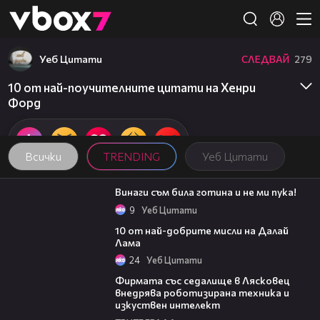
Member of
👾
Уеб Цитати
СЛЕДВАЙ
279
10 от най-поучителните цитати на Хенри
Форд
Всички
TRENDING
Уеб Цитати
01:48
Винаги съм била готина и не ми пука!
9
Уеб Цитати
01:48
10 от най-добрите мисли на Далай
Лама
24
Уеб Цитати
00:06
Фирмата със седалище в Лясковец
внедрява роботизирана техника и
изкуствен интелект