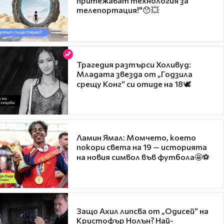
притежават технология за
телепортация!"😯💥
Трагедия разтърси Холивуд:
Младата звезда от „Годзила
срещу Конг“ си отиде на 18🕊️
Ламин Ямал: Момчето, което
покори света на 19 — историята
на новия символ във футбола🤩⚽
Защо Ахил липсва от „Одисей“ на
Кристофър Нолън? Най-