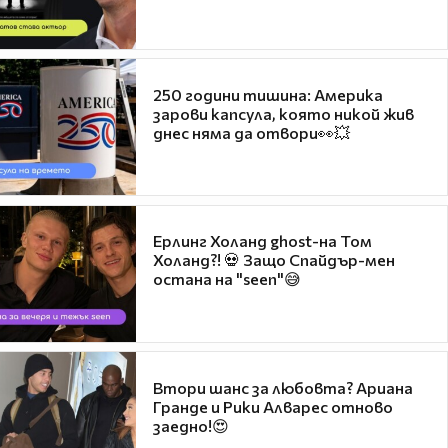
250 години тишина: Америка
зарови капсула, която никой жив
днес няма да отвори👀💥
Ерлинг Холанд ghost-на Том
Холанд?! 💀 Защо Спайдър-мен
остана на "seen"😅
Втори шанс за любовта? Ариана
Гранде и Рики Алварес отново
заедно!😍