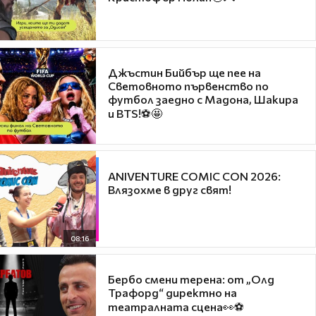
Джъстин Бийбър ще пее на
Световното първенство по
футбол заедно с Мадона, Шакира
и BTS!⚽🤩
ANIVENTURE COMIC CON 2026:
Влязохме в друг свят!
08:16
Бербо смени терена: от „Олд
Трафорд“ директно на
театралната сцена👀⚽