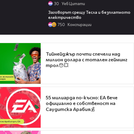
30
Уеб Цитати
04:58
Заговорът срещу Тесла и безплатното
електричество
750
Конспирации
Тийнейджър почти спечели над
милион долара с тотален гейминг
трол😯💥
55 милиарда по-късно: EA вече
официално е собственост на
Саудитска Арабия💰