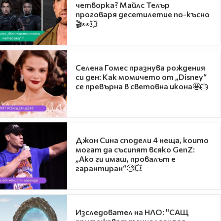
четворка? Майлс Телър
проговаря десетилетие по-късно
🎬👀💥
Селена Гомес празнува рождения
си ден: Как момичето от „Disney“
се превърна в световна икона🤩🎂
Джон Сина сподели 4 неща, които
могат да съсипят всяко GenZ:
„Ако ги имаш, провалът е
гарантиран“🧐💥
Изследовател на НЛО: "САЩ