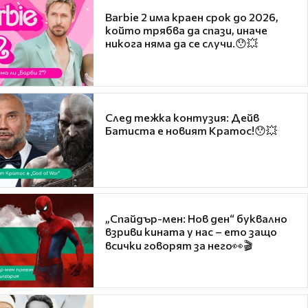
Barbie 2 има краен срок до 2026,
който трябва да спази, иначе
никога няма да се случи.😯💥
След тежка контузия: Дейв
Батиста е новият Кратос!😯💥
„Спайдър-мен: Нов ден“ буквално
взриви кината у нас – ето защо
всички говорят за него👀🎬