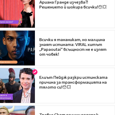
Ариана Гранде изчезва?!
Решението ѝ шокира всички!😯💥
Всички я тананикат, но малцина
знаят истината: VIRAL хитът
„Papaoutai“ всъщност не е изпят
от човек!
Елиът Пейдж разкри истинската
причина за трансформацията на
тялото си!😯💥
Травис Скот получи подарък