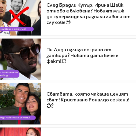
След Брадли Купър, Ирина Шейк
отново е влюбена? Новият мъж
до супермодела разпали лавина от
слухове🧐
Пи Диди излиза по-рано от
затвора? Новата дата вече е
факт!💥
Сватбата, която чакаше целият
свят! Кристиано Роналдо се жени!
💍🍾