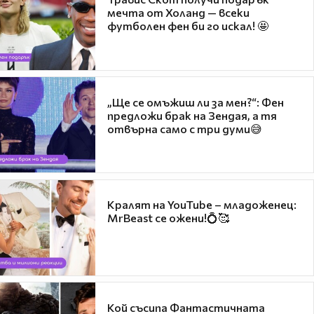
мечта от Холанд — всеки
футболен фен би го искал! 🤩
„Ще се омъжиш ли за мен?“: Фен
предложи брак на Зендая, а тя
отвърна само с три думи😅
Кралят на YouTube – младоженец:
MrBeast се ожени!💍🥰
Кой съсипа Фантастичната