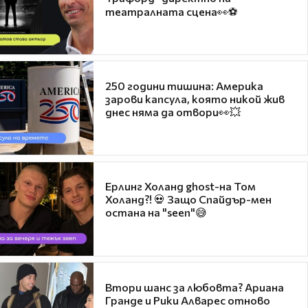
театралната сцена👀⚽
250 години тишина: Америка
зарови капсула, която никой жив
днес няма да отвори👀💥
Ерлинг Холанд ghost-на Том
Холанд?! 💀 Защо Спайдър-мен
остана на "seen"😅
Втори шанс за любовта? Ариана
Гранде и Рики Алварес отново