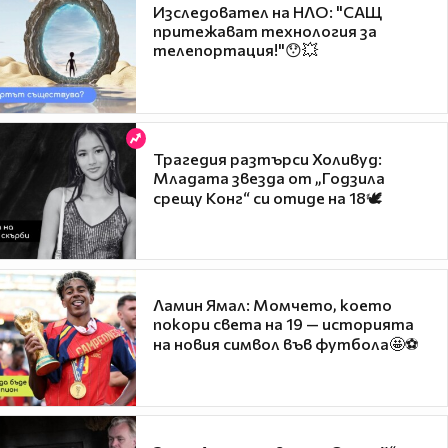
Изследовател на НЛО: "САЩ
притежават технология за
телепортация!"😯💥
Трагедия разтърси Холивуд:
Младата звезда от „Годзила
срещу Конг“ си отиде на 18🕊️
Ламин Ямал: Момчето, което
покори света на 19 — историята
на новия символ във футбола🤩⚽