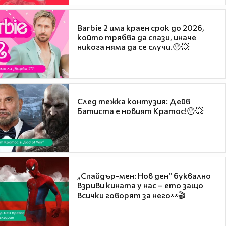
Barbie 2 има краен срок до 2026,
който трябва да спази, иначе
никога няма да се случи.😯💥
След тежка контузия: Дейв
Батиста е новият Кратос!😯💥
„Спайдър-мен: Нов ден“ буквално
взриви кината у нас – ето защо
всички говорят за него👀🎬