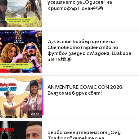
усещането за „Одисея“ на
Кристофър Нолан🤩🎮
Джъстин Бийбър ще пее на
Световното първенство по
футбол заедно с Мадона, Шакира
и BTS!⚽🤩
ANIVENTURE COMIC CON 2026:
Влязохме в друг свят!
08:16
Бербо смени терена: от „Олд
Трафорд“ директно на