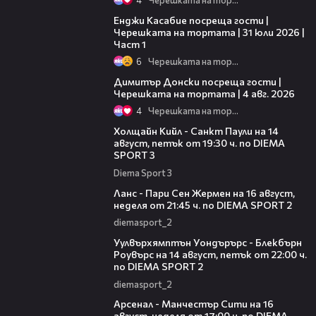
10:44
Енджи Касабие посреща гости |
Черешката на тортата | 31 юли 2026 |
Част 1
6
Черешката на тортата
17:43
Димитър Донски посреща гости |
Черешката на тортата | 4 авг. 2026
4
Черешката на тортата
00:36
Холщайн Кийл - Санкт Паули на 14
август, петък от 19:30 ч. по DIEMA
SPORT 3
Diema Sport 3
00:45
Ланс - Пари Сен Жермен на 16 август,
неделя от 21:45 ч. по DIEMA SPORT 2
diemasport_2
00:37
Уулвърхямптън Уондърърс - Блекбърн
Роувърс на 14 август, петък от 22:00 ч.
по DIEMA SPORT 2
diemasport_2
00:38
Арсенал - Манчестър Сити на 16
август, неделя от 17:00 ч. по DIEMA