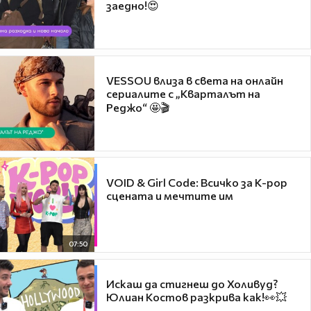
заедно!😍
VESSOU влиза в света на онлайн
сериалите с „Кварталът на
Реджо“ 🤩🎬
VOID & Girl Code: Всичко за K-pop
сцената и мечтите им
07:50
Искаш да стигнеш до Холивуд?
Юлиан Костов разкрива как!👀💥