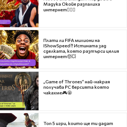
Мадука Окойе разпалиха
интернет❤️‍🔥🔥
Плати ли FIFA милиони на
IShowSpeed?! Истината зад
сделката, която разтърси целия
интернет🤑💥
„Game of Thrones“ най-накрая
получава PC версията която
чакахме🎮🤩
Топ 5 игри, които ще ти дадат