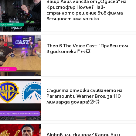
Защо Ахил липсва от „Одисей“ на
Кристофър Нолън? Най-
странното решение във филма
всъщност има логика
Theo в The Voice Cast: "Правен съм
в дискотека!" 👀💥
Съдията отложи сливането на
Paramount и Warner Bros. за 110
милиарда долара!😯💥
Любов или скандал? Карди Би и