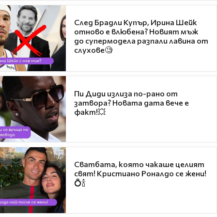
След Брадли Купър, Ирина Шейк
отново е влюбена? Новият мъж
до супермодела разпали лавина от
слухове🧐
Пи Диди излиза по-рано от
затвора? Новата дата вече е
факт!💥
Сватбата, която чакаше целият
свят! Кристиано Роналдо се жени!
💍🍾