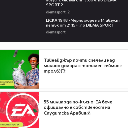
SPORT 2
diemasport_2
00:35
ЦСКА 1948 - Черно море на 14 август,
петък от 21:15 ч. по DIEMA SPORT
diemasport
Тийнейджър почти спечели над
милион долара с тотален гейминг
трол😯💥
55 милиарда по-късно: EA вече
официално е собственост на
Саудитска Арабия💰