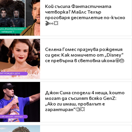
Кой съсипа Фантастичната
четворка? Майлс Телър
проговаря десетилетие по-късно
🎬👀💥
Селена Гомес празнува рождения
си ден: Как момичето от „Disney“
се превърна в световна икона🤩🎂
Джон Сина сподели 4 неща, които
могат да съсипят всяко GenZ:
„Ако ги имаш, провалът е
гарантиран“🧐💥