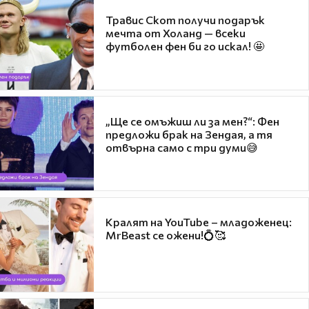
Травис Скот получи подарък
мечта от Холанд — всеки
футболен фен би го искал! 🤩
„Ще се омъжиш ли за мен?“: Фен
предложи брак на Зендая, а тя
отвърна само с три думи😅
Кралят на YouTube – младоженец:
MrBeast се ожени!💍🥰