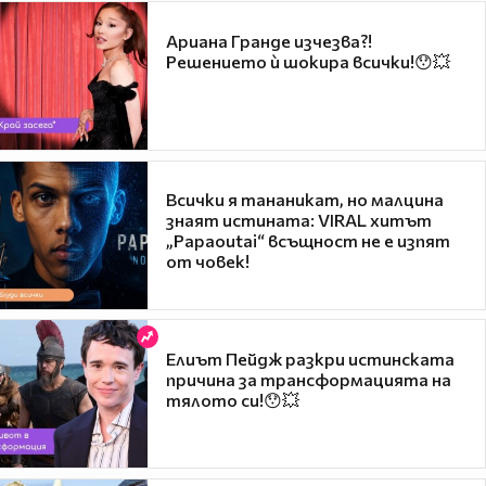
Ариана Гранде изчезва?!
Решението ѝ шокира всички!😯💥
Всички я тананикат, но малцина
знаят истината: VIRAL хитът
„Papaoutai“ всъщност не е изпят
от човек!
Елиът Пейдж разкри истинската
причина за трансформацията на
тялото си!😯💥