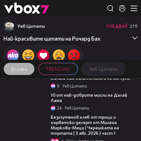
Member of
👾
Уеб Цитати
СЛЕДВАЙ
279
Най-красивите цитати на Ричард Бах
Всички
TRENDING
Уеб Цитати
01:48
Винаги съм била готина и не ми пука!
9
Уеб Цитати
01:48
10 от най-добрите мисли на Далай
Лама
24
Уеб Цитати
16:02
Безглутенов хляб от трици и
хърватски десерт от Милена
Маркова-Маца | Черешката на
тортата | 3 авг. 2026 | част 1
4
Черешката на тортата