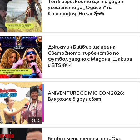
Топ 5 игри, които ще ти дадат
усещането за „Одисея“ на
Кристофър Нолан🤩🎮
Джъстин Бийбър ще пее на
Световното първенство по
футбол заедно с Мадона, Шакира
и BTS!⚽🤩
ANIVENTURE COMIC CON 2026:
Влязохме в друг свят!
08:16
Бербо смени терена: от „Олд