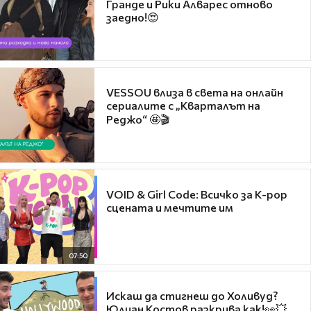
Гранде и Рики Алварес отново
заедно!😍
VESSOU влиза в света на онлайн
сериалите с „Кварталът на
Реджо“ 🤩🎬
VOID & Girl Code: Всичко за K-pop
сцената и мечтите им
07:50
Искаш да стигнеш до Холивуд?
Юлиан Костов разкрива как!👀💥