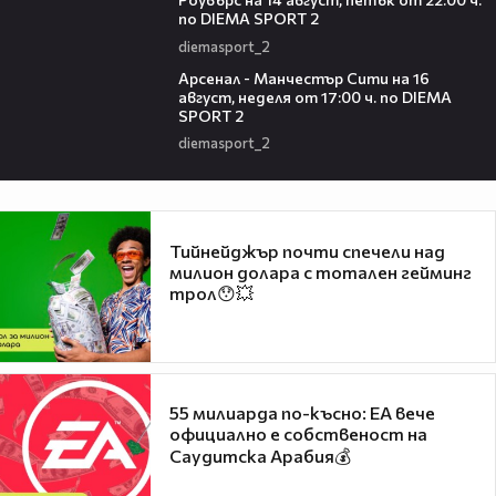
по DIEMA SPORT 2
diemasport_2
00:38
Арсенал - Манчестър Сити на 16
август, неделя от 17:00 ч. по DIEMA
SPORT 2
diemasport_2
Тийнейджър почти спечели над
милион долара с тотален гейминг
трол😯💥
55 милиарда по-късно: EA вече
официално е собственост на
Саудитска Арабия💰