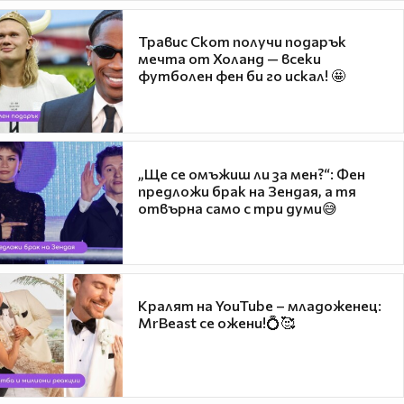
Травис Скот получи подарък
мечта от Холанд — всеки
футболен фен би го искал! 🤩
„Ще се омъжиш ли за мен?“: Фен
предложи брак на Зендая, а тя
отвърна само с три думи😅
Кралят на YouTube – младоженец:
MrBeast се ожени!💍🥰