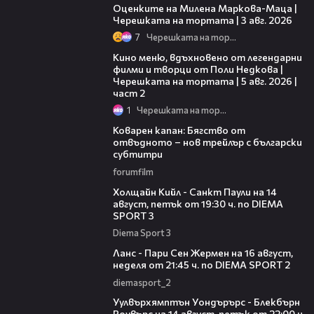
Оценките на Милена Маркова-Маца |
Черешката на тортата | 3 авг. 2026
7
Черешката на тортата
15:31
Кино меню, вдъхновено от легендарни
филми и творци от Поли Недкова |
Черешката на тортата | 5 авг. 2026 |
част 2
1
Черешката на тортата
01:13
Коварен капан: Бягство от
отвъдното – нов трейлър с български
субтитри
forumfilm
00:36
Холщайн Кийл - Санкт Паули на 14
август, петък от 19:30 ч. по DIEMA
SPORT 3
Diema Sport 3
00:45
Ланс - Пари Сен Жермен на 16 август,
неделя от 21:45 ч. по DIEMA SPORT 2
diemasport_2
00:37
Уулвърхямптън Уондърърс - Блекбърн
Роувърс на 14 август, петък от 22:00 ч.