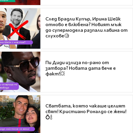
След Брадли Купър, Ирина Шейк
отново е влюбена? Новият мъж
до супермодела разпали лавина от
слухове🧐
Пи Диди излиза по-рано от
затвора? Новата дата вече е
факт!💥
Сватбата, която чакаше целият
свят! Кристиано Роналдо се жени!
💍🍾