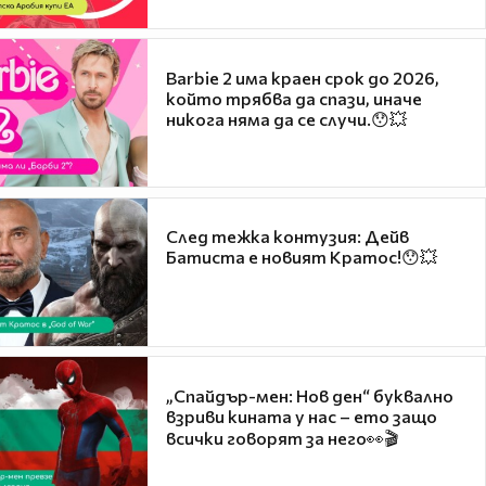
Barbie 2 има краен срок до 2026,
който трябва да спази, иначе
никога няма да се случи.😯💥
След тежка контузия: Дейв
Батиста е новият Кратос!😯💥
„Спайдър-мен: Нов ден“ буквално
взриви кината у нас – ето защо
всички говорят за него👀🎬