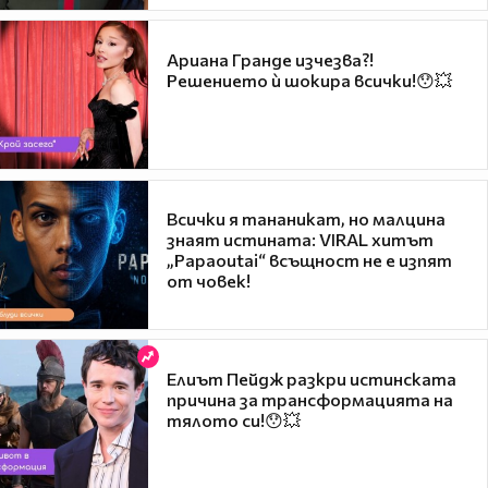
Ариана Гранде изчезва?!
Решението ѝ шокира всички!😯💥
Всички я тананикат, но малцина
знаят истината: VIRAL хитът
„Papaoutai“ всъщност не е изпят
от човек!
Елиът Пейдж разкри истинската
причина за трансформацията на
тялото си!😯💥