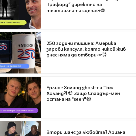
Трафорд“ директно на
театралната сцена👀⚽
250 години тишина: Америка
зарови капсула, която никой жив
днес няма да отвори👀💥
Ерлинг Холанд ghost-на Том
Холанд?! 💀 Защо Спайдър-мен
остана на "seen"😅
Втори шанс за любовта? Ариана