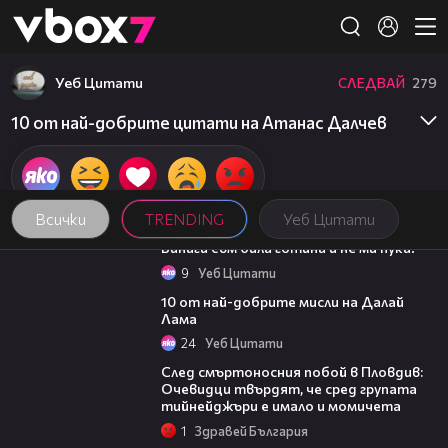
Member of
👾
Уеб Цитати
СЛЕДВАЙ
279
10 от най-добрите цитати на Атанас Далчев
Всички
TRENDING
Уеб Цитати
01:48
Винаги съм била готина и не ми пука!
9
Уеб Цитати
01:48
10 от най-добрите мисли на Далай
Лама
24
Уеб Цитати
09:32
След смъртоносния побой в Пловдив:
Очевидци твърдят, че сред групата
тийнейджъри е имало и момичета
1
Здравей България
14:06