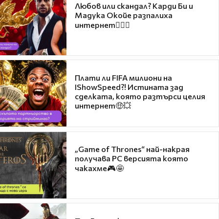
Любов или скандал? Карди Би и
Мадука Окойе разпалиха
интернет❤️‍🔥🔥
Плати ли FIFA милиони на
IShowSpeed?! Истината зад
сделката, която разтърси целия
интернет🤑💥
„Game of Thrones“ най-накрая
получава PC версията която
чакахме🎮🤩