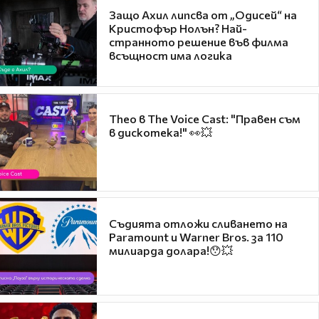
Защо Ахил липсва от „Одисей“ на
Кристофър Нолън? Най-
странното решение във филма
всъщност има логика
Theo в The Voice Cast: "Правен съм
в дискотека!" 👀💥
Съдията отложи сливането на
Paramount и Warner Bros. за 110
милиарда долара!😯💥