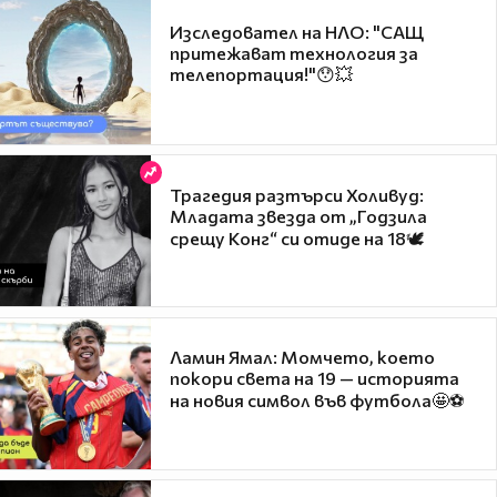
Изследовател на НЛО: "САЩ
притежават технология за
телепортация!"😯💥
Трагедия разтърси Холивуд:
Младата звезда от „Годзила
срещу Конг“ си отиде на 18🕊️
Ламин Ямал: Момчето, което
покори света на 19 — историята
на новия символ във футбола🤩⚽