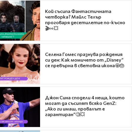
Кой съсипа Фантастичната
четворка? Майлс Телър
проговаря десетилетие по-късно
🎬👀💥
Селена Гомес празнува рождения
си ден: Как момичето от „Disney“
се превърна в световна икона🤩🎂
Джон Сина сподели 4 неща, които
могат да съсипят всяко GenZ:
„Ако ги имаш, провалът е
гарантиран“🧐💥