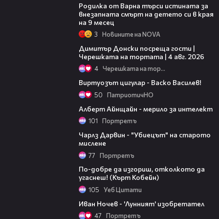
Родилка от Варна търси истината за
внезапната смърт на детето си в края
на 9 месец
3
Новините на NOVA
17:43
Димитър Донски посреща гости |
Черешката на тортата | 4 авг. 2026
4
Черешката на тортата
01:52
Виртуозът цигулар - Васко Василев!
50
ПатриотичНО
07:42
Алберт Айнщайн - мерило за интелект
101
Портретъ
03:40
Чарлз Дарвин - "Убиецът" на старото
мислене
77
Портретъ
01:53
По-добре да изгориш, отколкото да
угаснеш! (Кърт Кобейн)
105
Уеб Цитати
06:03
Иван Ночев - 'Лунният' изобретател
47
Портретъ