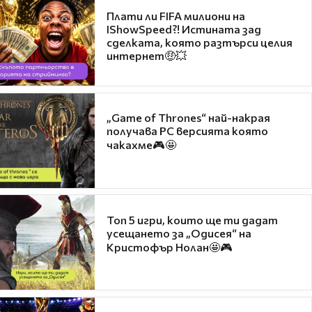
Плати ли FIFA милиони на
IShowSpeed?! Истината зад
сделката, която разтърси целия
интернет🤑💥
„Game of Thrones“ най-накрая
получава PC версията която
чакахме🎮🤩
Топ 5 игри, които ще ти дадат
усещането за „Одисея“ на
Кристофър Нолан🤩🎮