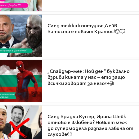
След тежка контузия: Дейв
Батиста е новият Кратос!😯💥
„Спайдър-мен: Нов ден“ буквално
взриви кината у нас – ето защо
всички говорят за него👀🎬
След Брадли Купър, Ирина Шейк
отново е влюбена? Новият мъж
до супермодела разпали лавина от
слухове🧐