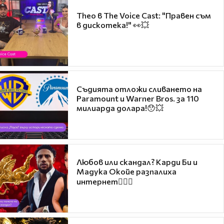
Theo в The Voice Cast: "Правен съм
в дискотека!" 👀💥
Съдията отложи сливането на
Paramount и Warner Bros. за 110
милиарда долара!😯💥
Любов или скандал? Карди Би и
Мадука Окойе разпалиха
интернет❤️‍🔥🔥