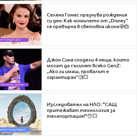
Селена Гомес празнува рождения
си ден: Как момичето от „Disney“
се превърна в световна икона🤩🎂
Джон Сина сподели 4 неща, които
могат да съсипят всяко GenZ:
„Ако ги имаш, провалът е
гарантиран“🧐💥
Изследовател на НЛО: "САЩ
притежават технология за
телепортация!"😯💥