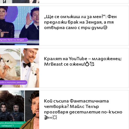
„Ще се омъжиш ли за мен?“: Фен
предложи брак на Зендая, а тя
отвърна само с три думи😅
Кралят на YouTube – младоженец:
MrBeast се ожени!💍🥰
Кой съсипа Фантастичната
четворка? Майлс Телър
проговаря десетилетие по-късно
🎬👀💥