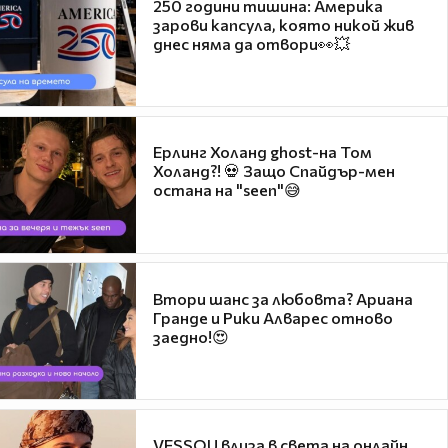
250 години тишина: Америка
зарови капсула, която никой жив
днес няма да отвори👀💥
Ерлинг Холанд ghost-на Том
Холанд?! 💀 Защо Спайдър-мен
остана на "seen"😅
Втори шанс за любовта? Ариана
Гранде и Рики Алварес отново
заедно!😍
VESSOU влиза в света на онлайн