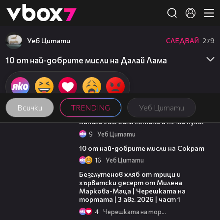
Member of
👾
Уеб Цитати
СЛЕДВАЙ
279
10 от най-добрите мисли на Далай Лама
Всички
TRENDING
Уеб Цитати
01:48
Винаги съм била готина и не ми пука!
9
Уеб Цитати
01:48
10 от най-добрите мисли на Сократ
16
Уеб Цитати
16:02
Безглутенов хляб от трици и
хърватски десерт от Милена
Маркова-Маца | Черешката на
тортата | 3 авг. 2026 | част 1
4
Черешката на тортата
03:09