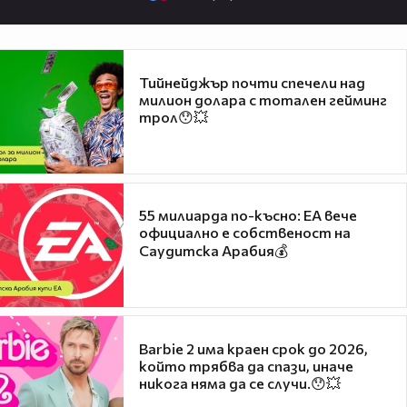
Тийнейджър почти спечели над
милион долара с тотален гейминг
трол😯💥
55 милиарда по-късно: EA вече
официално е собственост на
Саудитска Арабия💰
Barbie 2 има краен срок до 2026,
който трябва да спази, иначе
никога няма да се случи.😯💥