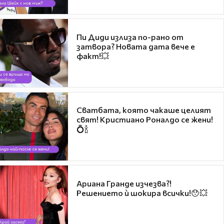
Пи Диди излиза по-рано от
затвора? Новата дата вече е
факт!💥
Сватбата, която чакаше целият
свят! Кристиано Роналдо се жени!
💍🍾
Ариана Гранде изчезва?!
Решението ѝ шокира всички!😯💥