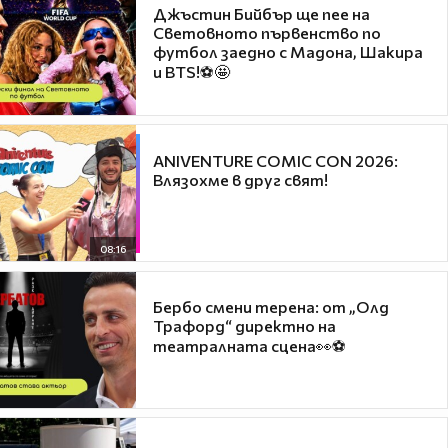
Джъстин Бийбър ще пее на
Световното първенство по
футбол заедно с Мадона, Шакира
и BTS!⚽🤩
ANIVENTURE COMIC CON 2026:
Влязохме в друг свят!
08:16
Бербо смени терена: от „Олд
Трафорд“ директно на
театралната сцена👀⚽