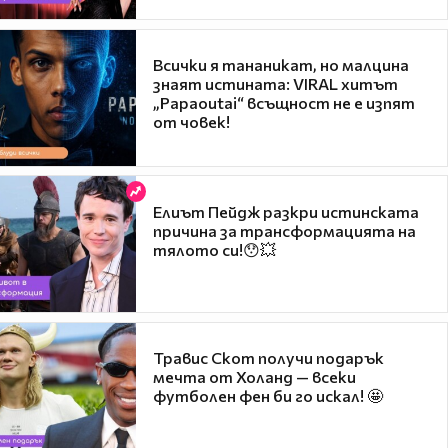
Всички я тананикат, но малцина
знаят истината: VIRAL хитът
„Papaoutai“ всъщност не е изпят
от човек!
Елиът Пейдж разкри истинската
причина за трансформацията на
тялото си!😯💥
Травис Скот получи подарък
мечта от Холанд — всеки
футболен фен би го искал! 🤩