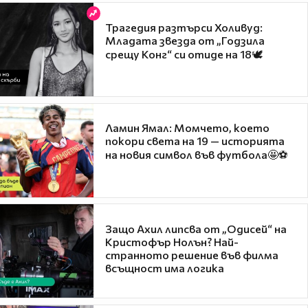
Трагедия разтърси Холивуд:
Младата звезда от „Годзила
срещу Конг“ си отиде на 18🕊️
Ламин Ямал: Момчето, което
покори света на 19 — историята
на новия символ във футбола🤩⚽
Защо Ахил липсва от „Одисей“ на
Кристофър Нолън? Най-
странното решение във филма
всъщност има логика