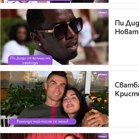
Пи Дид
Новата
Сватба
Кристи