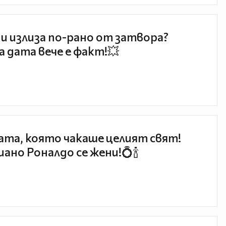
и излиза по-рано от затвора?
 дата вече е факт!💥
та, която чакаше целият свят!
ано Роналдо се жени!💍🍾