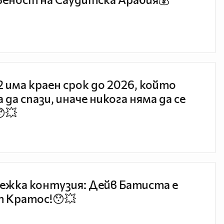
 2 има краен срок до 2026, който
 да спази, иначе никога няма да се
😯💥
ежка контузия: Дейв Батиста е
 Кратос!😯💥