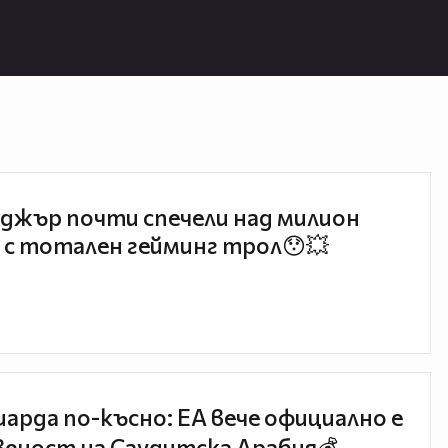
джър почти спечели над милион
 с тотален гейминг трол😯💥
иарда по-късно: EA вече официално е
еност на Саудитска Арабия💰