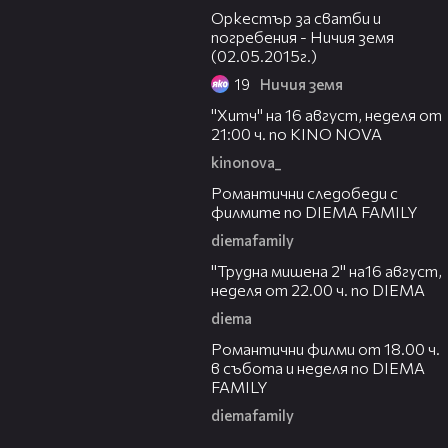
Оркестър за сватби и
погребения - Ничия земя
(02.05.2015г.)
19
Ничия земя
00:30
"Хитч" на 16 август, неделя от
21:00 ч. по KINO NOVA
kinonova_
00:31
Романтични следобеди с
филмите по DIEMA FAMILY
diemafamily
00:31
"Трудна мишена 2" на16 август,
неделя от 22.00 ч. по DIEMA
diema
00:36
Романтични филми от 18.00 ч.
в събота и неделя по DIEMA
FAMILY
diemafamily