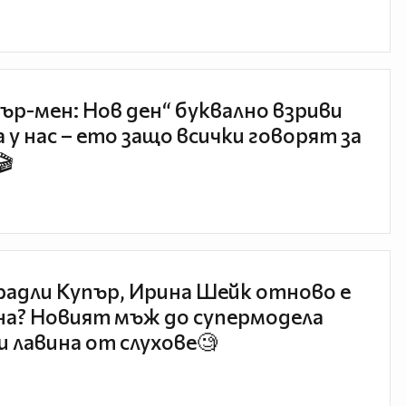
ър-мен: Нов ден“ буквално взриви
 у нас – ето защо всички говорят за
🎬
радли Купър, Ирина Шейк отново е
а? Новият мъж до супермодела
и лавина от слухове🧐