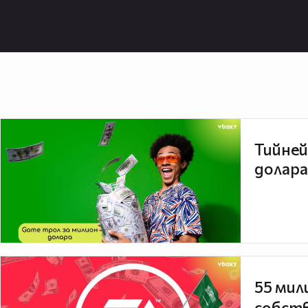
Тийней
долара
55 мил
собств