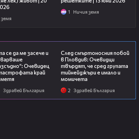
(не лек) живот | 20
решетките | 13 юни 2026
2026
1
Ничия земя
 земя
06:38
09:32
а се да ме засече и
След смъртоносния побой
еварваше
в Пловдив: Очевидци
азсъдно“: Очевидец
твърдят, че сред групата
атастрофата край
тийнейджъри е имало и
метя
момичета
Здравей България
2
Здравей България