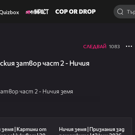
Quizbox
СЛЕДВАЙ
1083
кия затвор част 2 - Ничия
атвор част 2 - Ничия земя
43:49
50:34
 земя | Картини от
Ничия земя | Признания зад