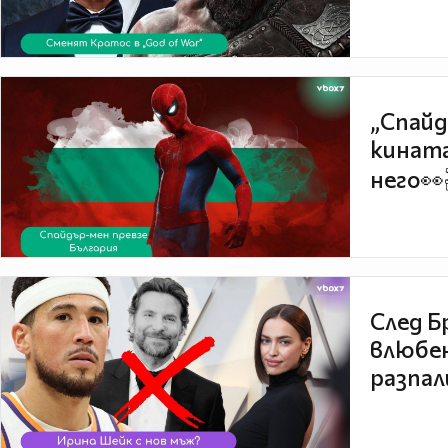
„Спайд
кината
него👀
След Б
влюбен
разпал