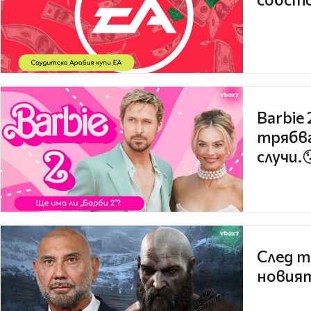
Barbie
трябва
случи.
След т
новият