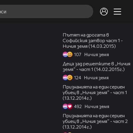
24:31
Пътят на дрогата в
Софийския затвор част 1 -
Ничия земя (14.03.2015)
107
Ничия земя
19:41
Деца зад решетките в „Ничия
земя” - част 1 (14.02.2015г.)
124
Ничия земя
20:48
Признанията на един сериен
убиец в „Ничия земя” - част 1
(13.12.2014г.)
492
Ничия земя
24:14
Признанията на един сериен
убиец в „Ничия земя” - част 2
(13.12.2014г.)