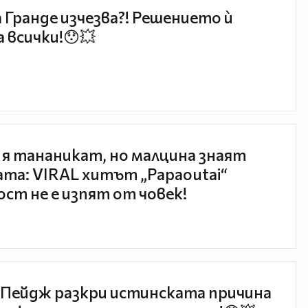
 Гранде изчезва?! Решението ѝ
 всички!😯💥
 я тананикат, но малцина знаят
та: VIRAL хитът „Papaoutai“
ст не е изпят от човек!
Пейдж разкри истинската причина