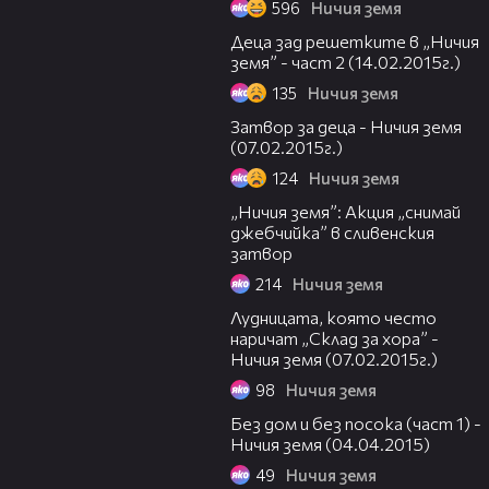
596
Ничия земя
26:29
Деца зад решетките в „Ничия
земя” - част 2 (14.02.2015г.)
135
Ничия земя
15:34
Затвор за деца - Ничия земя
(07.02.2015г.)
124
Ничия земя
11:40
„Ничия земя”: Акция „снимай
джебчийка” в сливенския
затвор
214
Ничия земя
27:22
Лудницата, която често
наричат „Склад за хора” -
Ничия земя (07.02.2015г.)
98
Ничия земя
18:37
Без дом и без посока (част 1) -
Ничия земя (04.04.2015)
49
Ничия земя
19:16