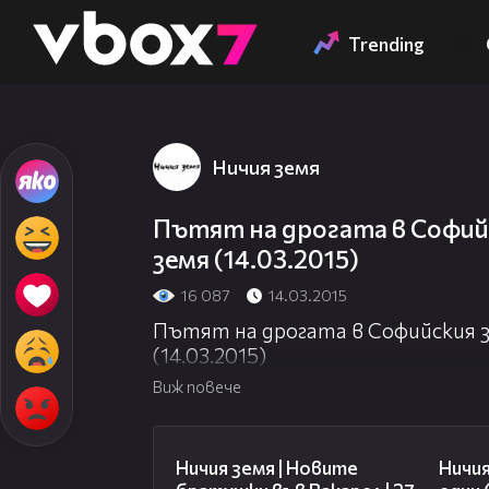
Member of
👾
Trending
Ничия земя
Пътят на дрогата в Софийс
земя (14.03.2015)
16 087
14.03.2015
Пътят на дрогата в Софийския з
(14.03.2015)
Виж повече
47:07
Ничия земя | Новите
Ничия