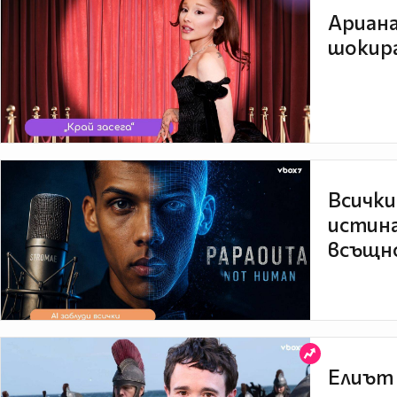
Ариана
шокира
Всички
истина
всъщно
Елиът 