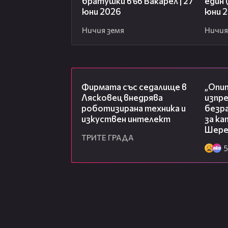
братушки във Вакарел | 27
един 
юни 2026
юни 
Ничия земя
Ничия
00:06
Фирмата със седалище в
„Опит
Лясковец внедрява
изпр
роботизирана техника и
безр
изкуствен интелект
за к
Шере
ТРИТЕ ГРАДА
5