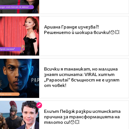
Ариана Гранде изчезва?!
Решението ѝ шокира всички!😯💥
Всички я тананикат, но малцина
знаят истината: VIRAL хитът
„Papaoutai“ всъщност не е изпят
от човек!
Елиът Пейдж разкри истинската
причина за трансформацията на
тялото си!😯💥