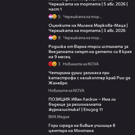
Черешката на тортата | 5 авг. 2026 |
част 1
5
Черешката на тортата
14:06
Оценките на Милена Маркова-Маца |
Черешката на тортата | 3 авг. 2026
8
Черешката на тортата
03:09
Родилка от Варна търси истината за
внезапната смърт на детето си в края
на 9 месец
3
Новините на NOVA
03:12
Четирима души загинаха при
катастрофа с хеликоптер край Рио де
Жанейро
Новините на NOVA
39:29
ПОЗИЦИЯ: Иван Ласкин – Има ли
бъдеще за регионалната
журналистика? | Епизод 11
ВИА Медия
00:08
Гори сграда на бивше училище в
центъра на Монтана