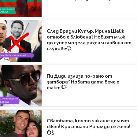
След Брадли Купър, Ирина Шейк
отново е влюбена? Новият мъж
до супермодела разпали лавина от
слухове🧐
Пи Диди излиза по-рано от
затвора? Новата дата вече е
факт!💥
Сватбата, която чакаше целият
свят! Кристиано Роналдо се жени!
💍🍾