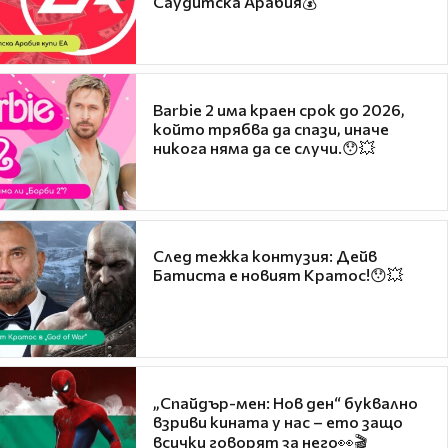
Саудитска Арабия💰
Barbie 2 има краен срок до 2026,
който трябва да спази, иначе
никога няма да се случи.😯💥
След тежка контузия: Дейв
Батиста е новият Кратос!😯💥
„Спайдър-мен: Нов ден“ буквално
взриви кината у нас – ето защо
всички говорят за него👀🎬