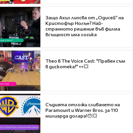
Защо Ахил липсва от „Одисей“ на
Кристофър Нолън? Най-
странното решение във филма
всъщност има логика
Theo в The Voice Cast: "Правен съм
в дискотека!" 👀💥
Съдията отложи сливането на
Paramount и Warner Bros. за 110
милиарда долара!😯💥