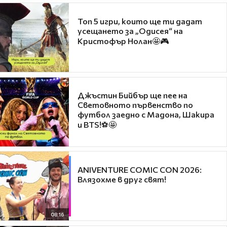
Топ 5 игри, които ще ти дадат
усещането за „Одисея“ на
Кристофър Нолан🤩🎮
Джъстин Бийбър ще пее на
Световното първенство по
футбол заедно с Мадона, Шакира
и BTS!⚽🤩
ANIVENTURE COMIC CON 2026:
Влязохме в друг свят!
08:16