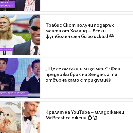
Травис Скот получи подарък
мечта от Холанд — всеки
футболен фен би го искал! 🤩
„Ще се омъжиш ли за мен?“: Фен
предложи брак на Зендая, а тя
отвърна само с три думи😅
Кралят на YouTube – младоженец:
MrBeast се ожени!💍🥰