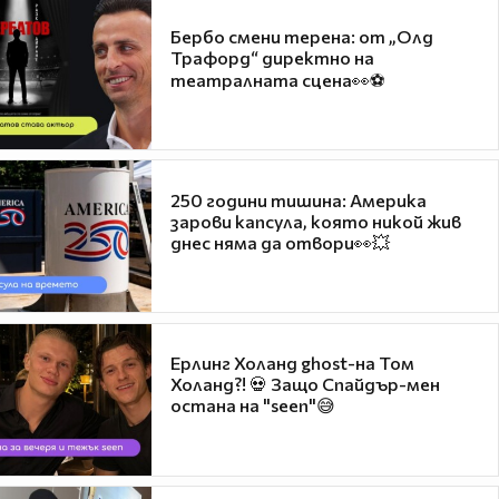
Бербо смени терена: от „Олд
Трафорд“ директно на
театралната сцена👀⚽
250 години тишина: Америка
зарови капсула, която никой жив
днес няма да отвори👀💥
Ерлинг Холанд ghost-на Том
Холанд?! 💀 Защо Спайдър-мен
остана на "seen"😅