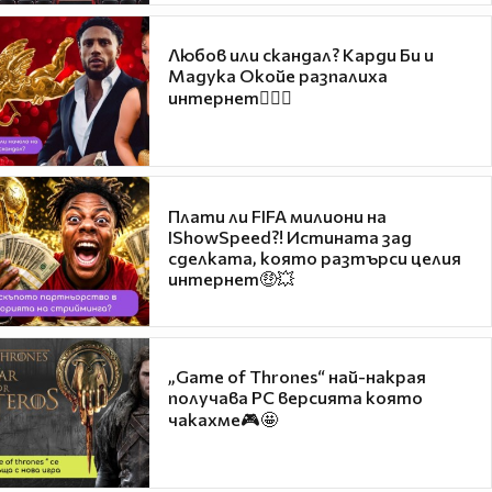
Любов или скандал? Карди Би и
Мадука Окойе разпалиха
интернет❤️‍🔥🔥
Плати ли FIFA милиони на
IShowSpeed?! Истината зад
сделката, която разтърси целия
интернет🤑💥
„Game of Thrones“ най-накрая
получава PC версията която
чакахме🎮🤩