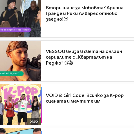
Втори шанс за любовта? Ариана
Гранде и Рики Алварес отново
заедно!😍
VESSOU влиза в света на онлайн
сериалите с „Кварталът на
Реджо“ 🤩🎬
VOID & Girl Code: Всичко за K-pop
сцената и мечтите им
07:50