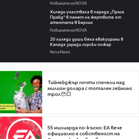
Новините на NOVA
02:23
Хиляди участваха в парада „Прага
Прайд“ в памет на жертвите от
атентата в Берлин
Новините на NOVA
00:39
20 хиляди души бяха евакуирани в
Канада заради горски пожар
Nova News
Тийнейджър почти спечели над
милион долара с тотален гейминг
трол😯💥
55 милиарда по-късно: EA вече
официално е собственост на