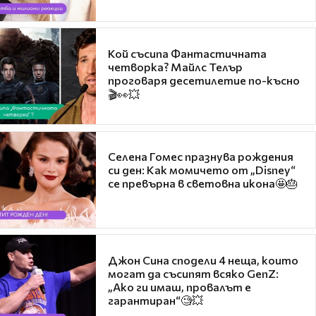
Кой съсипа Фантастичната
четворка? Майлс Телър
проговаря десетилетие по-късно
🎬👀💥
Селена Гомес празнува рождения
си ден: Как момичето от „Disney“
се превърна в световна икона🤩🎂
Джон Сина сподели 4 неща, които
могат да съсипят всяко GenZ:
„Ако ги имаш, провалът е
гарантиран“🧐💥