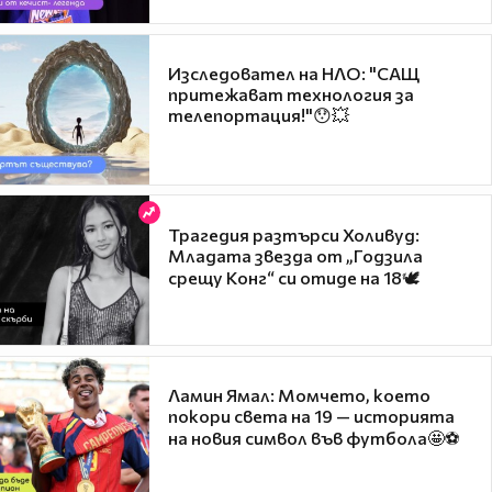
Изследовател на НЛО: "САЩ
притежават технология за
телепортация!"😯💥
Трагедия разтърси Холивуд:
Младата звезда от „Годзила
срещу Конг“ си отиде на 18🕊️
Ламин Ямал: Момчето, което
покори света на 19 — историята
на новия символ във футбола🤩⚽