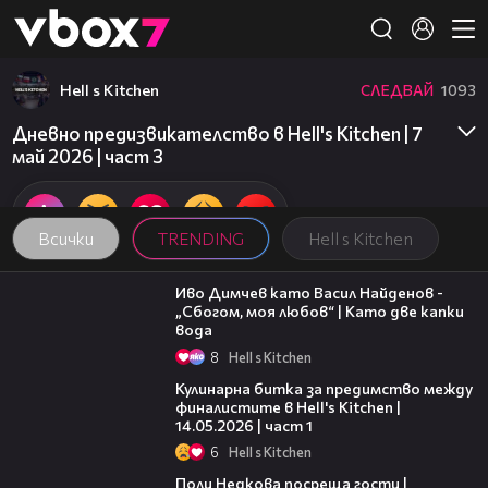
Member of
👾
Hell s Kitchen
СЛЕДВАЙ
1093
Това съдържание не е достъпно.
Дневно предизвикателство в Hell's Kitchen | 7
май 2026 | част 3
Всички
TRENDING
Hell s Kitchen
07:36
Иво Димчев като Васил Найденов -
„Сбогом, моя любов“ | Като две капки
вода
8
Hell s Kitchen
15:12
Кулинарна битка за предимство между
финалистите в Hell's Kitchen |
14.05.2026 | част 1
6
Hell s Kitchen
19:25
Поли Недкова посреща гости |