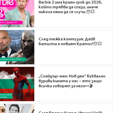
Barbie 2 има краен срок до 2026,
който трябва да спази, иначе
никога няма да се случи.😯💥
След тежка контузия: Дейв
Батиста е новият Кратос!😯💥
„Спайдър-мен: Нов ден“ буквално
взриви кината у нас – ето защо
всички говорят за него👀🎬
След Брадли Купър, Ирина Шейк