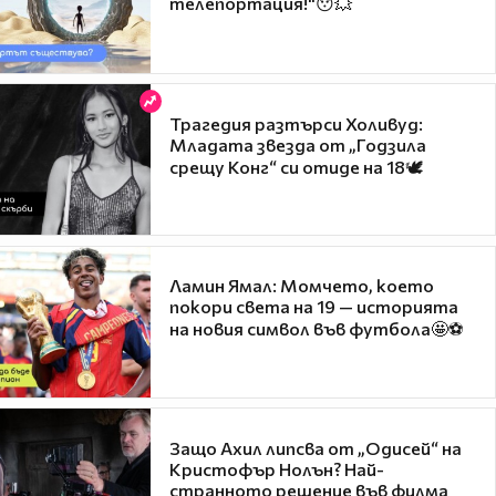
телепортация!"😯💥
Трагедия разтърси Холивуд:
Младата звезда от „Годзила
срещу Конг“ си отиде на 18🕊️
Ламин Ямал: Момчето, което
покори света на 19 — историята
на новия символ във футбола🤩⚽
Защо Ахил липсва от „Одисей“ на
Кристофър Нолън? Най-
странното решение във филма