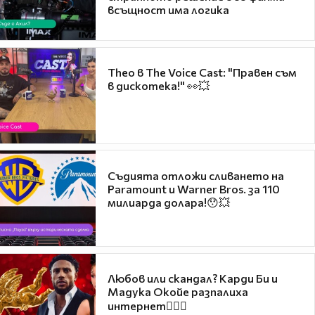
всъщност има логика
Theo в The Voice Cast: "Правен съм
в дискотека!" 👀💥
Съдията отложи сливането на
Paramount и Warner Bros. за 110
милиарда долара!😯💥
Любов или скандал? Карди Би и
Мадука Окойе разпалиха
интернет❤️‍🔥🔥