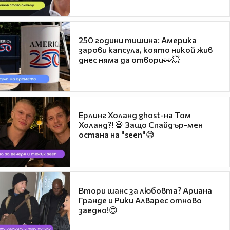
250 години тишина: Америка
зарови капсула, която никой жив
днес няма да отвори👀💥
Ерлинг Холанд ghost-на Том
Холанд?! 💀 Защо Спайдър-мен
остана на "seen"😅
Втори шанс за любовта? Ариана
Гранде и Рики Алварес отново
заедно!😍