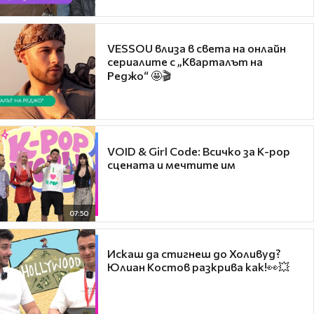
VESSOU влиза в света на онлайн
сериалите с „Кварталът на
Реджо“ 🤩🎬
VOID & Girl Code: Всичко за K-pop
сцената и мечтите им
07:50
Искаш да стигнеш до Холивуд?
Юлиан Костов разкрива как!👀💥