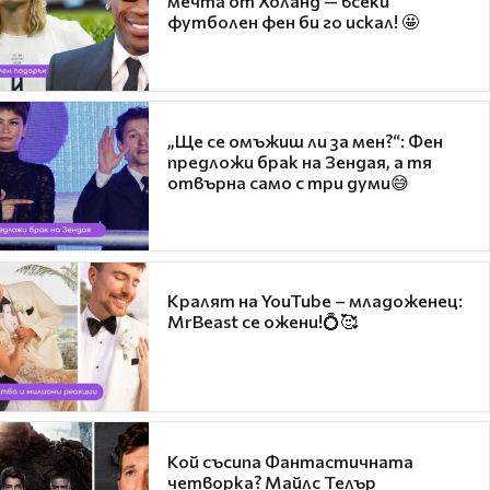
мечта от Холанд — всеки
футболен фен би го искал! 🤩
„Ще се омъжиш ли за мен?“: Фен
предложи брак на Зендая, а тя
отвърна само с три думи😅
Кралят на YouTube – младоженец:
MrBeast се ожени!💍🥰
Кой съсипа Фантастичната
четворка? Майлс Телър