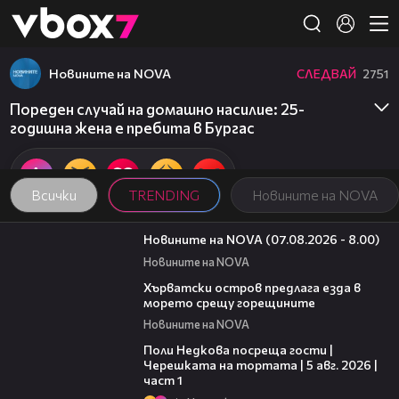
Member of
👾
Новините на NOVA
СЛЕДВАЙ
2751
Пореден случай на домашно насилие: 25-
годишна жена е пребита в Бургас
Всички
TRENDING
Новините на NOVA
05:52
Новините на NOVA (07.08.2026 - 8.00)
Новините на NOVA
01:18
Хърватски остров предлага езда в
морето срещу горещините
Новините на NOVA
19:25
Поли Недкова посреща гости |
Черешката на тортата | 5 авг. 2026 |
част 1