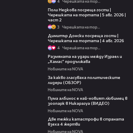
4
Черешката на тортата
13:03
Поли Недкова посреща гости |
Черешката на тортата | 5 авг. 2026 |
част 2
3
Черешката на тортата
17:43
Димитър Донски посреща гости |
Черешката на тортата | 4 авг. 2026
4
Черешката на тортата
00:38
Размяната на удари между Израел и
„Хамас” продължава
Новините на NOVA
01:31
За какво гласуваха политическите
лидери (ОБЗОР)
Новините на NOVA
02:39
Пума албинос е най-новият любимец в
зоопарк в Никарагуа (ВИДЕО)
Новините на NOVA
01:26
Две тежки катастрофи в страната
взеха 4 жертви
Новините на NOVA