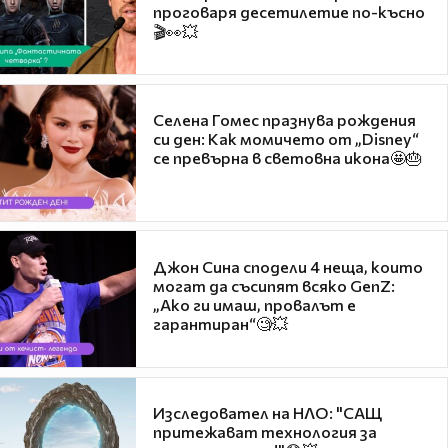
проговаря десетилетие по-късно
🎬👀💥
Селена Гомес празнува рождения
си ден: Как момичето от „Disney“
се превърна в световна икона🤩🎂
Джон Сина сподели 4 неща, които
могат да съсипят всяко GenZ:
„Ако ги имаш, провалът е
гарантиран“🧐💥
Изследовател на НЛО: "САЩ
притежават технология за