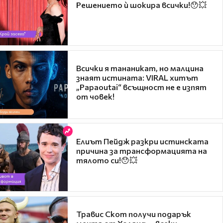
Решението ѝ шокира всички!😯💥
Всички я тананикат, но малцина
знаят истината: VIRAL хитът
„Papaoutai“ всъщност не е изпят
от човек!
Елиът Пейдж разкри истинската
причина за трансформацията на
тялото си!😯💥
Травис Скот получи подарък