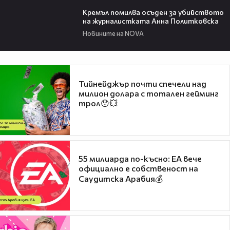
00:40
Кремъл помилва осъден за убийството
на журналистката Анна Политковска
Новините на NOVA
Тийнейджър почти спечели над
милион долара с тотален гейминг
трол😯💥
55 милиарда по-късно: EA вече
официално е собственост на
Саудитска Арабия💰