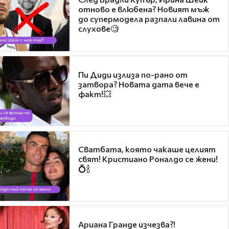
отново е влюбена? Новият мъж
до супермодела разпали лавина от
слухове🧐
Пи Диди излиза по-рано от
затвора? Новата дата вече е
факт!💥
Сватбата, която чакаше целият
свят! Кристиано Роналдо се жени!
💍🍾
Ариана Гранде изчезва?!