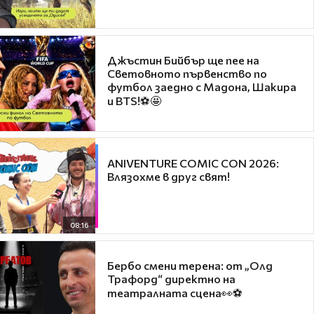
Джъстин Бийбър ще пее на
Световното първенство по
футбол заедно с Мадона, Шакира
и BTS!⚽🤩
ANIVENTURE COMIC CON 2026:
Влязохме в друг свят!
08:16
Бербо смени терена: от „Олд
Трафорд“ директно на
театралната сцена👀⚽