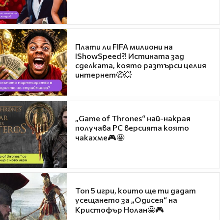
Плати ли FIFA милиони на
IShowSpeed?! Истината зад
сделката, която разтърси целия
интернет🤑💥
„Game of Thrones“ най-накрая
получава PC версията която
чакахме🎮🤩
Топ 5 игри, които ще ти дадат
усещането за „Одисея“ на
Кристофър Нолан🤩🎮