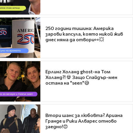
250 години тишина: Америка
зарови капсула, която никой жив
днес няма да отвори👀💥
Ерлинг Холанд ghost-на Том
Холанд?! 💀 Защо Спайдър-мен
остана на "seen"😅
Втори шанс за любовта? Ариана
Гранде и Рики Алварес отново
заедно!😍