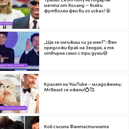
мечта от Холанд — всеки
футболен фен би го искал! 🤩
„Ще се омъжиш ли за мен?“: Фен
предложи брак на Зендая, а тя
отвърна само с три думи😅
Кралят на YouTube – младоженец:
MrBeast се ожени!💍🥰
Кой съсипа Фантастичната