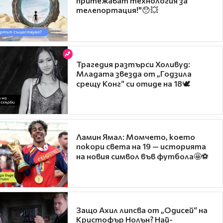
притежават технология за
телепортация!"😯💥
Трагедия разтърси Холивуд:
Младата звезда от „Годзила
срещу Конг“ си отиде на 18🕊️
Ламин Ямал: Момчето, което
покори света на 19 — историята
на новия символ във футбола🤩⚽
Защо Ахил липсва от „Одисей“ на
Кристофър Нолън? Най-