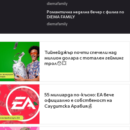
diemafamily
00:21
Романтичнa неделна вечер с филма по
DIEMA FAMILY
diemafamily
Тийнейджър почти спечели над
милион долара с тотален гейминг
трол😯💥
55 милиарда по-късно: EA вече
официално е собственост на
Саудитска Арабия💰