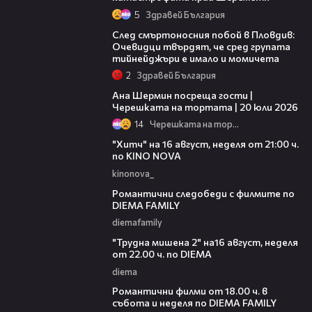
5
Здравей България
09:32
След смъртоносния побой в Пловдив:
Очевидци твърдят, че сред групата
тийнейджъри е имало и момичета
2
Здравей България
19:47
Ана Шермин посреща гости |
Черешката на тортата | 20 юли 2026
14
Черешката на тортата
00:30
"Хитч" на 16 август, неделя от 21:00 ч.
по KINO NOVA
kinonova_
00:31
Романтични следобеди с филмите по
DIEMA FAMILY
diemafamily
00:31
"Трудна мишена 2" на16 август, неделя
от 22.00 ч. по DIEMA
diema
00:36
Романтични филми от 18.00 ч. в
събота и неделя по DIEMA FAMILY