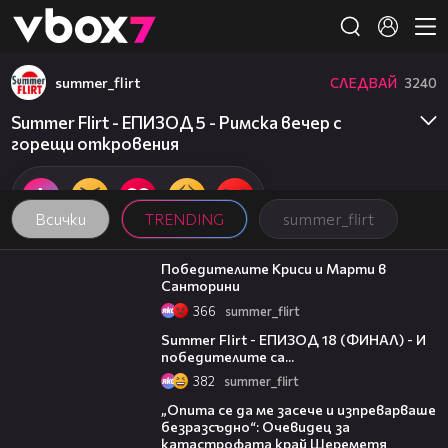
Member of
👾
summer_flirt
СЛЕДВАЙ
3240
Summer Flirt - ЕПИЗОД 5 - Римска вечер с
горещи откровения
Всички
TRENDING
summer_flirt
04:29
Победителите Криси и Марти в
Санторини
366
summer_flirt
23:26
Summer Flirt - ЕПИЗОД 18 (ФИНАЛ) - И
победителите са...
382
summer_flirt
06:38
„Опита се да ме засече и изпреварваше
безразсъдно“: Очевидец за
катастрофата край Шереметя