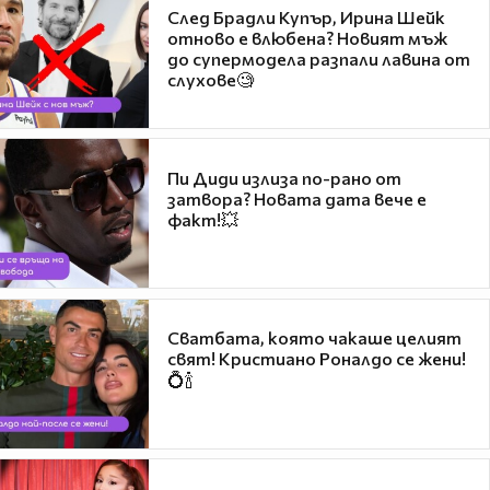
След Брадли Купър, Ирина Шейк
отново е влюбена? Новият мъж
до супермодела разпали лавина от
слухове🧐
Пи Диди излиза по-рано от
затвора? Новата дата вече е
факт!💥
Сватбата, която чакаше целият
свят! Кристиано Роналдо се жени!
💍🍾