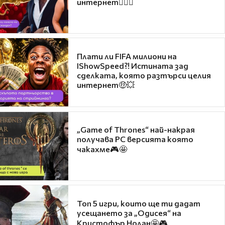
интернет❤️‍🔥🔥
Плати ли FIFA милиони на
IShowSpeed?! Истината зад
сделката, която разтърси целия
интернет🤑💥
„Game of Thrones“ най-накрая
получава PC версията която
чакахме🎮🤩
Топ 5 игри, които ще ти дадат
усещането за „Одисея“ на
Кристофър Нолан🤩🎮