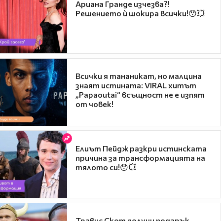
Ариана Гранде изчезва?!
Решението ѝ шокира всички!😯💥
Всички я тананикат, но малцина
знаят истината: VIRAL хитът
„Papaoutai“ всъщност не е изпят
от човек!
Елиът Пейдж разкри истинската
причина за трансформацията на
тялото си!😯💥
Травис Скот получи подарък