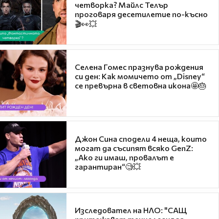
четворка? Майлс Телър
проговаря десетилетие по-късно
🎬👀💥
Селена Гомес празнува рождения
си ден: Как момичето от „Disney“
се превърна в световна икона🤩🎂
Джон Сина сподели 4 неща, които
могат да съсипят всяко GenZ:
„Ако ги имаш, провалът е
гарантиран“🧐💥
Изследовател на НЛО: "САЩ