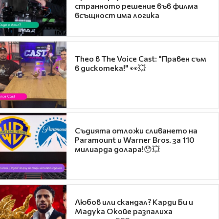
странното решение във филма
всъщност има логика
Theo в The Voice Cast: "Правен съм
в дискотека!" 👀💥
Съдията отложи сливането на
Paramount и Warner Bros. за 110
милиарда долара!😯💥
Любов или скандал? Карди Би и
Мадука Окойе разпалиха