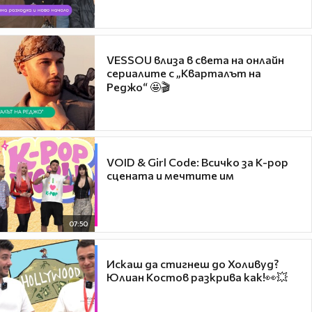
VESSOU влиза в света на онлайн
сериалите с „Кварталът на
Реджо“ 🤩🎬
VOID & Girl Code: Всичко за K-pop
сцената и мечтите им
07:50
Искаш да стигнеш до Холивуд?
Юлиан Костов разкрива как!👀💥