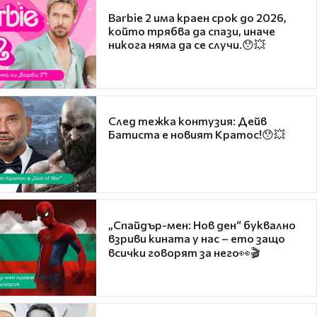
Barbie 2 има краен срок до 2026,
който трябва да спази, иначе
никога няма да се случи.😯💥
След тежка контузия: Дейв
Батиста е новият Кратос!😯💥
„Спайдър-мен: Нов ден“ буквално
взриви кината у нас – ето защо
всички говорят за него👀🎬