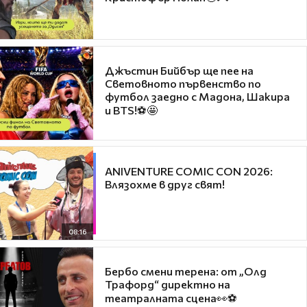
Джъстин Бийбър ще пее на
Световното първенство по
футбол заедно с Мадона, Шакира
и BTS!⚽🤩
ANIVENTURE COMIC CON 2026:
Влязохме в друг свят!
08:16
Бербо смени терена: от „Олд
Трафорд“ директно на
театралната сцена👀⚽