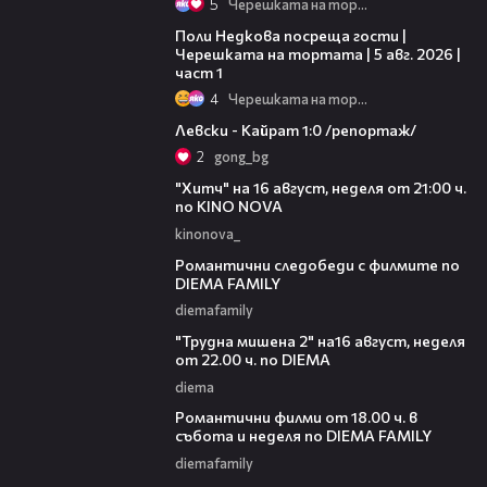
5
Черешката на тортата
19:25
Поли Недкова посреща гости |
Черешката на тортата | 5 авг. 2026 |
част 1
4
Черешката на тортата
05:57
Левски - Кайрат 1:0 /репортаж/
2
gong_bg
00:30
"Хитч" на 16 август, неделя от 21:00 ч.
по KINO NOVA
kinonova_
00:31
Романтични следобеди с филмите по
DIEMA FAMILY
diemafamily
00:31
"Трудна мишена 2" на16 август, неделя
от 22.00 ч. по DIEMA
diema
00:36
Романтични филми от 18.00 ч. в
събота и неделя по DIEMA FAMILY
diemafamily
00:21