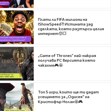
Плати ли FIFA милиони на
IShowSpeed?! Истината зад
сделката, която разтърси целия
интернет🤑💥
„Game of Thrones“ най-накрая
получава PC версията която
чакахме🎮🤩
Топ 5 игри, които ще ти дадат
усещането за „Одисея“ на
Кристофър Нолан🤩🎮