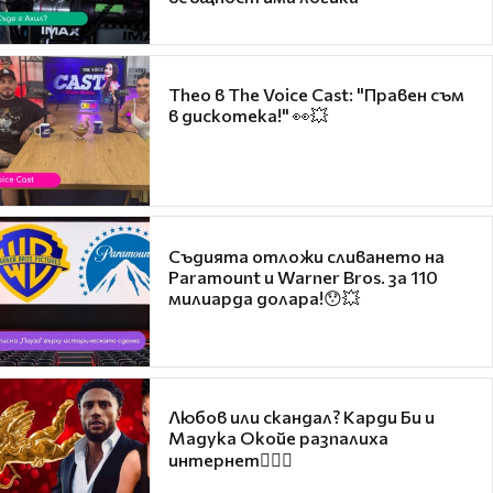
Theo в The Voice Cast: "Правен съм
в дискотека!" 👀💥
Съдията отложи сливането на
Paramount и Warner Bros. за 110
милиарда долара!😯💥
Любов или скандал? Карди Би и
Мадука Окойе разпалиха
интернет❤️‍🔥🔥