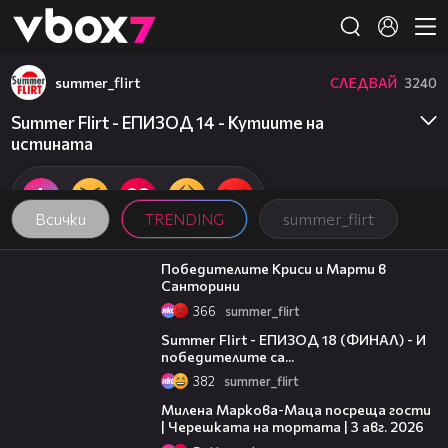
Member of
👾
summer_flirt
СЛЕДВАЙ
3240
Summer Flirt - ЕПИЗОД 14 - Кутиите на
истината
Всички
TRENDING
summer_flirt
04:29
Победителите Криси и Марти в
Санторини
366
summer_flirt
23:26
Summer Flirt - ЕПИЗОД 18 (ФИНАЛ) - И
победителите са...
382
summer_flirt
20:17
Милена Маркова-Маца посреща гости
| Черешката на тортата | 3 авг. 2026