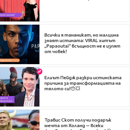
Всички я тананикат, но малцина
знаят истината: VIRAL хитът
„Papaoutai“ всъщност не е изпят
от човек!
Елиът Пейдж разкри истинската
причина за трансформацията на
тялото си!😯💥
Травис Скот получи подарък
мечта от Холанд — всеки