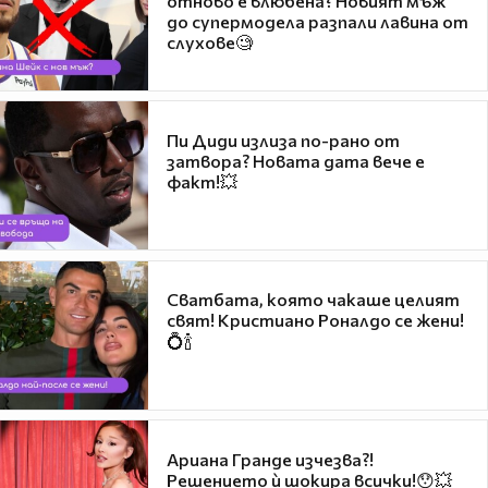
отново е влюбена? Новият мъж
до супермодела разпали лавина от
слухове🧐
Пи Диди излиза по-рано от
затвора? Новата дата вече е
факт!💥
Сватбата, която чакаше целият
свят! Кристиано Роналдо се жени!
💍🍾
Ариана Гранде изчезва?!
Решението ѝ шокира всички!😯💥