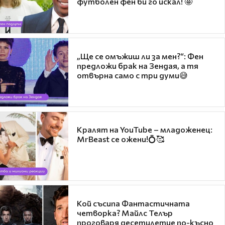
футболен фен би го искал! 🤩
„Ще се омъжиш ли за мен?“: Фен
предложи брак на Зендая, а тя
отвърна само с три думи😅
Кралят на YouTube – младоженец:
MrBeast се ожени!💍🥰
Кой съсипа Фантастичната
четворка? Майлс Телър
проговаря десетилетие по-късно