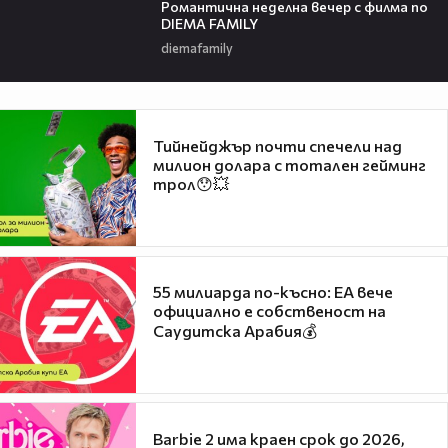
Романтичнa неделна вечер с филма по
DIEMA FAMILY
diemafamily
Тийнейджър почти спечели над
милион долара с тотален гейминг
трол😯💥
55 милиарда по-късно: EA вече
официално е собственост на
Саудитска Арабия💰
Barbie 2 има краен срок до 2026,