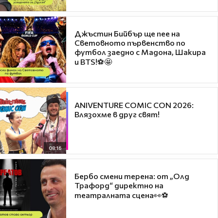
Джъстин Бийбър ще пее на
Световното първенство по
футбол заедно с Мадона, Шакира
и BTS!⚽🤩
ANIVENTURE COMIC CON 2026:
Влязохме в друг свят!
08:16
Бербо смени терена: от „Олд
Трафорд“ директно на
театралната сцена👀⚽