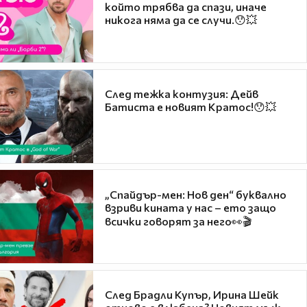
който трябва да спази, иначе
никога няма да се случи.😯💥
След тежка контузия: Дейв
Батиста е новият Кратос!😯💥
„Спайдър-мен: Нов ден“ буквално
взриви кината у нас – ето защо
всички говорят за него👀🎬
След Брадли Купър, Ирина Шейк