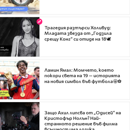
Трагедия разтърси Холивуд:
Младата звезда от „Годзила
срещу Конг“ си отиде на 18🕊️
Ламин Ямал: Момчето, което
покори света на 19 — историята
на новия символ във футбола🤩⚽
Защо Ахил липсва от „Одисей“ на
Кристофър Нолън? Най-
странното решение във филма
всъщност има логика