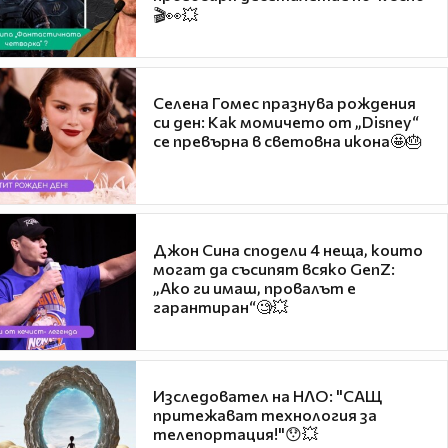
🎬👀💥
Селена Гомес празнува рождения
си ден: Как момичето от „Disney“
се превърна в световна икона🤩🎂
Джон Сина сподели 4 неща, които
могат да съсипят всяко GenZ:
„Ако ги имаш, провалът е
гарантиран“🧐💥
Изследовател на НЛО: "САЩ
притежават технология за
телепортация!"😯💥