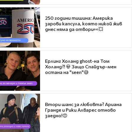
250 години тишина: Америка
зарови капсула, която никой жив
днес няма да отвори👀💥
Ерлинг Холанд ghost-на Том
Холанд?! 💀 Защо Спайдър-мен
остана на "seen"😅
Втори шанс за любовта? Ариана
Гранде и Рики Алварес отново
заедно!😍