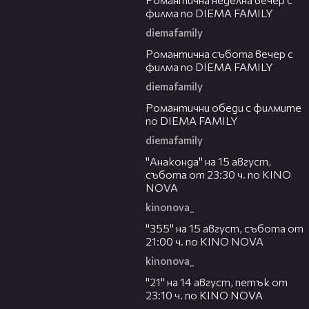
филма по DIEMA FAMILY
diemafamily
00:20
Романтичнa събота вечер с
филма по DIEMA FAMILY
diemafamily
00:32
Романтични обеди с филмите
по DIEMA FAMILY
diemafamily
00:30
"Анаконда" на 15 август,
събота от 23:30 ч. по KINO
NOVA
kinonova_
00:31
"355" на 15 август, събота от
21:00 ч. по KINO NOVA
kinonova_
00:29
"21" на 14 август, петък от
23:10 ч. по KINO NOVA