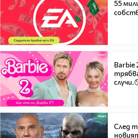
55 мил
собств
Barbie
трябва
случи.
След т
новият