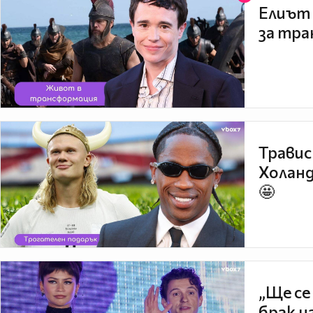
Елиът 
за тра
Травис
Холанд
🤩
„Ще се
брак н