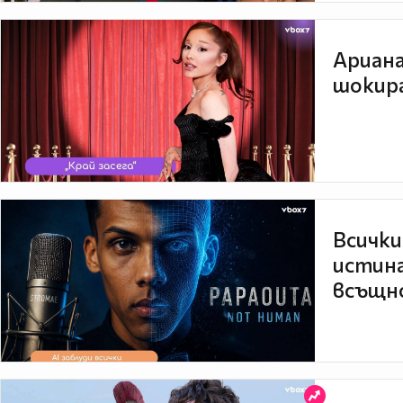
Ариана
шокира
Всички
истина
всъщно