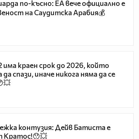
иарда по-късно: EA вече официално е
еност на Саудитска Арабия💰
 2 има краен срок до 2026, който
 да спази, иначе никога няма да се
😯💥
ежка контузия: Дейв Батиста е
 Кратос!😯💥