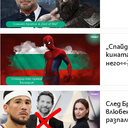
„Спайд
кината
него👀
След Б
влюбен
разпал