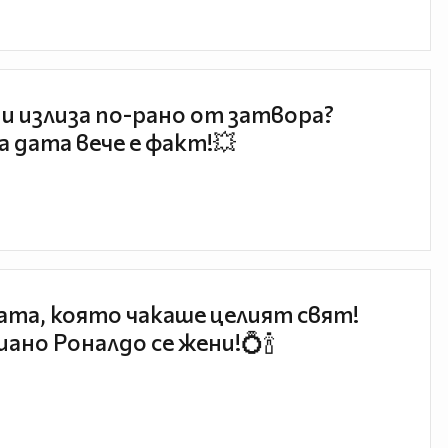
и излиза по-рано от затвора?
 дата вече е факт!💥
та, която чакаше целият свят!
ано Роналдо се жени!💍🍾