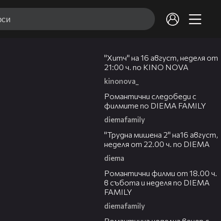
00:30
"Хитч" на 16 август, неделя от
21:00 ч. по KINO NOVA
kinonova_
00:31
Романтични следобеди с
филмите по DIEMA FAMILY
diemafamily
00:31
"Трудна мишена 2" на16 август,
неделя от 22.00 ч. по DIEMA
diema
00:36
Романтични филми от 18.00 ч.
в събота и неделя по DIEMA
FAMILY
diemafamily
00:21
Романтичнa неделна вечер с