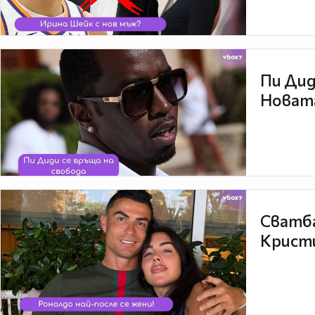
Пи Дид
Новата
Сватба
Кристи