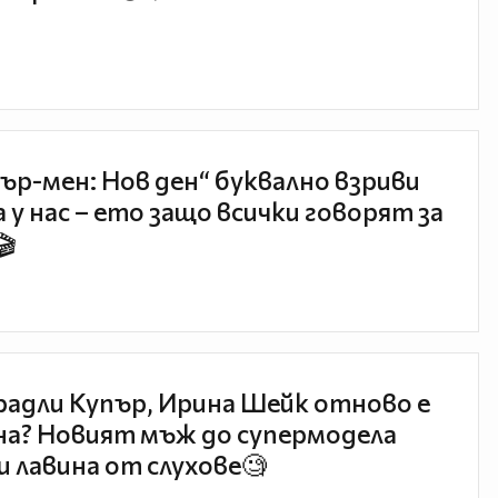
ър-мен: Нов ден“ буквално взриви
 у нас – ето защо всички говорят за
🎬
радли Купър, Ирина Шейк отново е
а? Новият мъж до супермодела
и лавина от слухове🧐