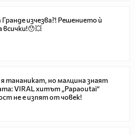
 Гранде изчезва?! Решението ѝ
 всички!😯💥
 я тананикат, но малцина знаят
та: VIRAL хитът „Papaoutai“
ст не е изпят от човек!