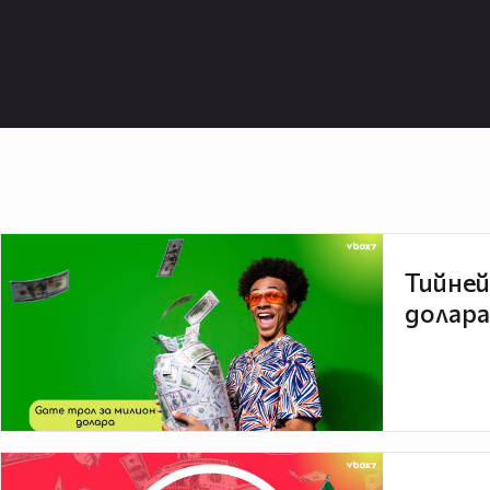
Виж епизод 17 тук:
http://www.vb
Виж епизод 18 тук:
http://www.vb
Тийней
долара