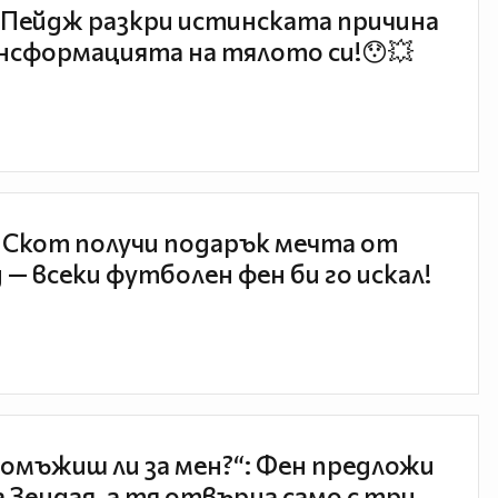
Пейдж разкри истинската причина
нсформацията на тялото си!😯💥
 Скот получи подарък мечта от
 — всеки футболен фен би го искал!
 омъжиш ли за мен?“: Фен предложи
а Зендая, а тя отвърна само с три