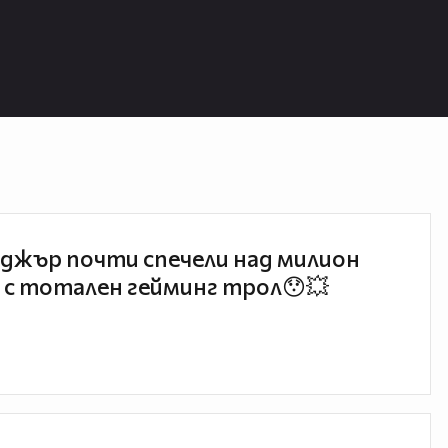
ox7.com/play:6db633d2d1
ox7.com/play:910419b8d5
джър почти спечели над милион
 с тотален гейминг трол😯💥