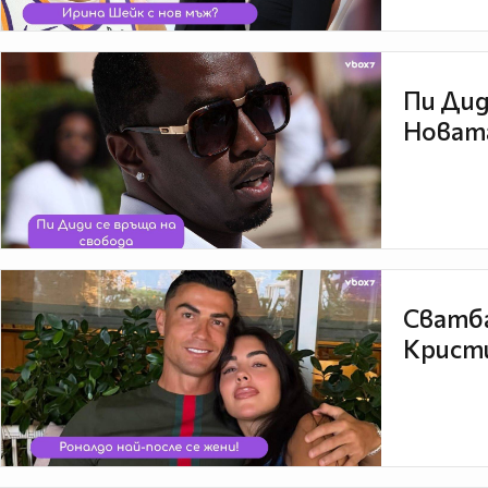
Пи Дид
Новата
Сватба
Кристи