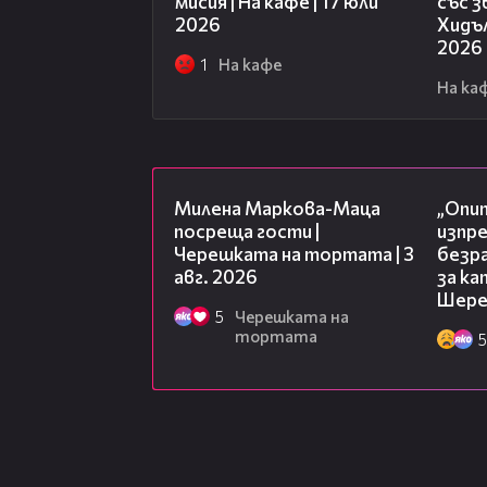
мисия | На кафе | 17 юли
със 
2026
Хидъл
2026
1
На кафе
На ка
20:17
Милена Маркова-Маца
„Опит
посреща гости |
изпр
Черешката на тортата | 3
безр
авг. 2026
за к
Шере
5
Черешката на
тортата
5