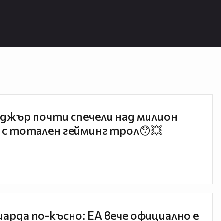
джър почти спечели над милион
 с тотален гейминг трол😯💥
иарда по-късно: EA вече официално е