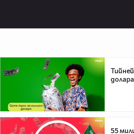
Тийней
долара
55 мил