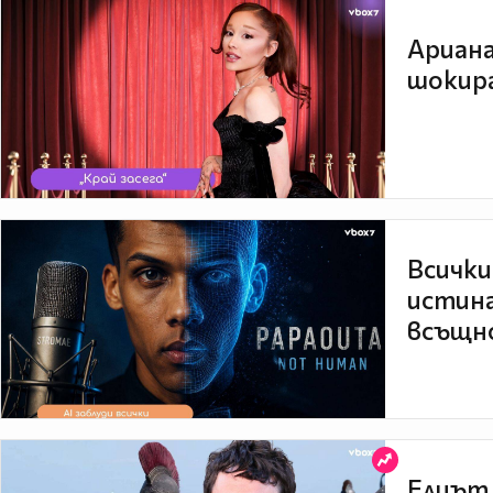
Ариана
шокира
Всички
истина
всъщно
Елиът 