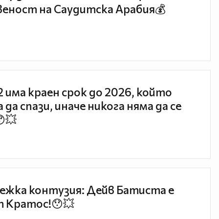
еност на Саудитска Арабия💰
 2 има краен срок до 2026, който
 да спази, иначе никога няма да се
😯💥
ежка контузия: Дейв Батиста е
 Кратос!😯💥