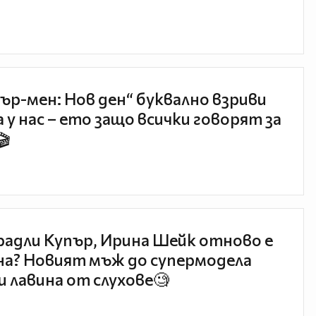
ър-мен: Нов ден“ буквално взриви
 у нас – ето защо всички говорят за
🎬
радли Купър, Ирина Шейк отново е
а? Новият мъж до супермодела
и лавина от слухове🧐