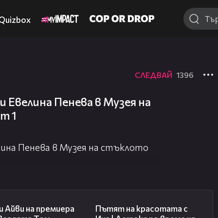
Quizbox
СЛЕДВАЙ
1396
и Евелина Пенева в Музея на
т 1
лина Пенева в Музея на стъклото
02:58
17:40
 Айви на премиера
Пътят на красотата с