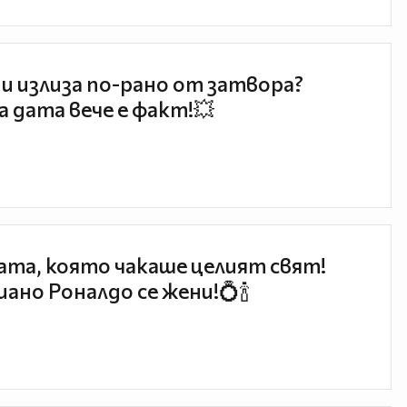
и излиза по-рано от затвора?
 дата вече е факт!💥
та, която чакаше целият свят!
ано Роналдо се жени!💍🍾