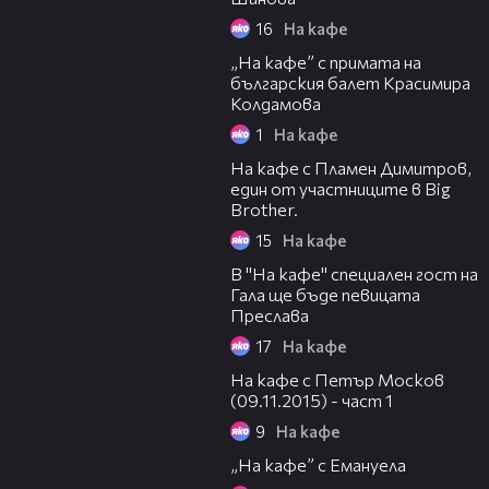
16
На кафе
35:56
„На кафе” с примата на
българския балет Красимира
Колдамова
1
На кафе
34:19
На кафе с Пламен Димитров,
един от участниците в Big
Brother.
15
На кафе
41:33
В "На кафе" специален гост на
Гала ще бъде певицата
Преслава
17
На кафе
40:54
На кафе с Петър Москов
(09.11.2015) - част 1
9
На кафе
38:50
„На кафе” с Емануела