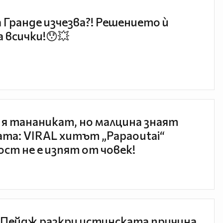
 Гранде изчезва?! Решението ѝ
 всички!😯💥
 я тананикат, но малцина знаят
та: VIRAL хитът „Papaoutai“
ст не е изпят от човек!
Пейдж разкри истинската причина