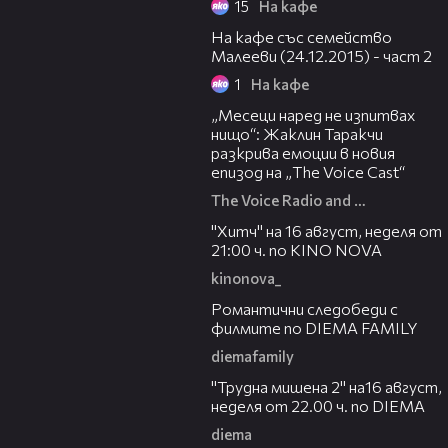
15
На кафе
31:23
На кафе със семейство
Малееви (24.12.2015) - част 2
1
На кафе
01:13:23
„Месеци наред не изпитвах
нищо“: Жаклин Таракчи
разкрива емоции в новия
епизод на „The Voice Cast“
The Voice Radio and TV Bulgaria
00:30
"Хитч" на 16 август, неделя от
21:00 ч. по KINO NOVA
kinonova_
00:31
Романтични следобеди с
филмите по DIEMA FAMILY
diemafamily
00:31
"Трудна мишена 2" на16 август,
неделя от 22.00 ч. по DIEMA
diema