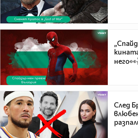
„Спайд
кината
него👀
След Б
влюбен
разпал