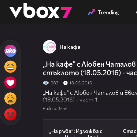
Member of
👾
Trending
На кафе
„На кафе” с Любен Чаталов 
стъклото (18.05.2016) - час
283
18.05.2016
„На кафе” с Любен Чаталов и Еве
(18.05.2016) - част 1
Виж повече
09:09
„На ръба“: Изложба с
Стаси