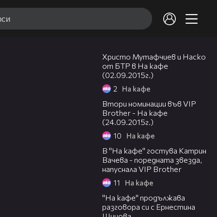
16:41
Христо Мутафчиев и Наско
от БТР в На кафе
(02.09.2015г.)
2
На кафе
22:27
Втори номинации във VIP
Brother - На кафе
(24.09.2015г.)
10
На кафе
51:55
В "На кафе" гостува Катрин
Вачева - поредната звезда,
напуснала VIP Brother
11
На кафе
55:34
"На кафе" продължава
разговора си с Ернестина
Шинова