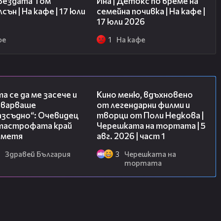
звездата Том
Ина | Детокс по време на
сън | На кафе | 17 юли
семейна почивка | На кафе |
17 юли 2026
фе
1
На кафе
06:38
15:39
а се да ме засече и
Кино меню, вдъхновено
еварваше
от легендарни филми и
азсъдно“: Очевидец
творци от Поли Недкова |
атастрофата край
Черешката на тортата | 5
метя
авг. 2026 | част 1
Здравей България
3
Черешката на
тортата