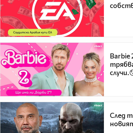
собств
Barbie
трябва
случи.
След т
новият