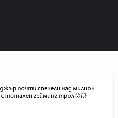
джър почти спечели над милион
 с тотален гейминг трол😯💥