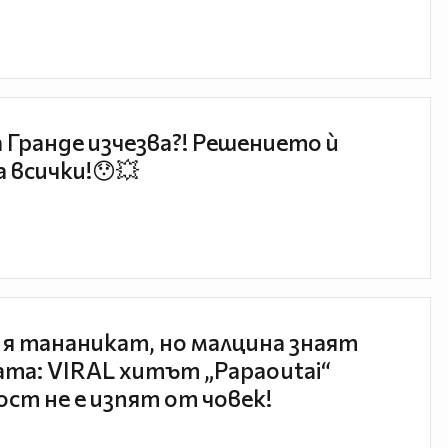
 Гранде изчезва?! Решението ѝ
 всички!😯💥
 я тананикат, но малцина знаят
та: VIRAL хитът „Papaoutai“
ст не е изпят от човек!