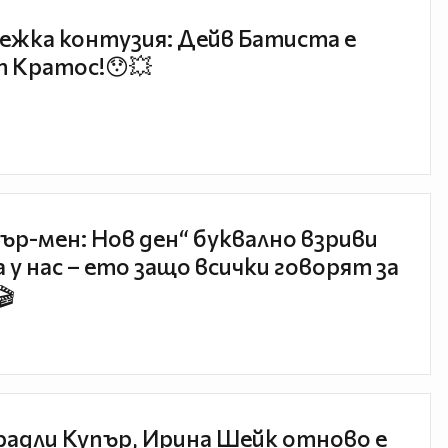
ежка контузия: Дейв Батиста е
 Кратос!😯💥
ър-мен: Нов ден“ буквално взриви
 у нас – ето защо всички говорят за
🎬
радли Купър, Ирина Шейк отново е