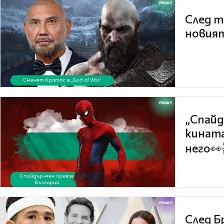
След т
новият
„Спайд
кината
него👀
След Б