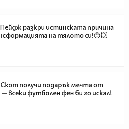
Пейдж разкри истинската причина
нсформацията на тялото си!😯💥
 Скот получи подарък мечта от
 — всеки футболен фен би го искал!