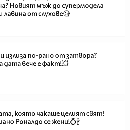
а? Новият мъж до супермодела
и лавина от слухове🧐
и излиза по-рано от затвора?
 дата вече е факт!💥
та, която чакаше целият свят!
ано Роналдо се жени!💍🍾