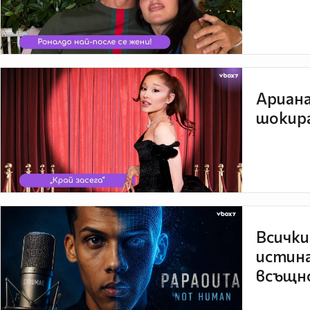
Ариана
шокира
Всички
истина
всъщно