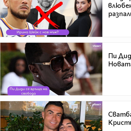
влюбен
разпал
Пи Дид
Новата
Сватба
Кристи