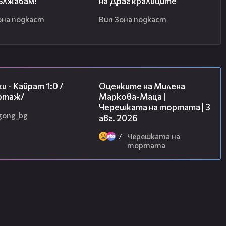
ължавам!
на Драг кралиците
она подкаст
Вип Зона подкаст
05:57
14:06
и - Кайрат 1:0 /
Оценките на Милена
ртаж/
Маркова-Маца |
Черешката на тортата | 3
gong_bg
авг. 2026
7
Черешката на
тортата