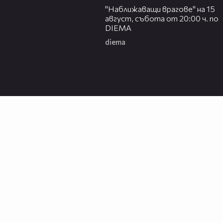
"Наближаващи врагове" на 15
август, събота от 20:00 ч. по
DIEMA
diema