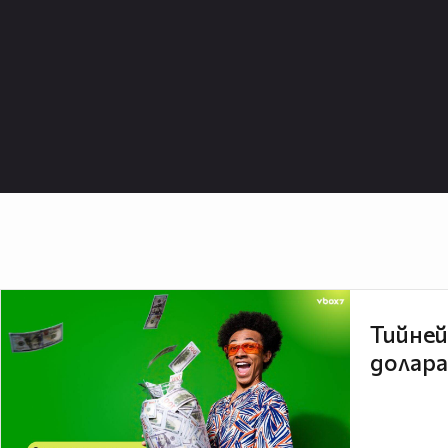
Тийней
долара