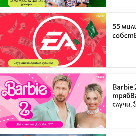
55 мил
собств
Barbie
трябва
случи.