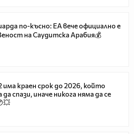
иарда по-късно: EA вече официално е
еност на Саудитска Арабия💰
 2 има краен срок до 2026, който
 да спази, иначе никога няма да се
😯💥