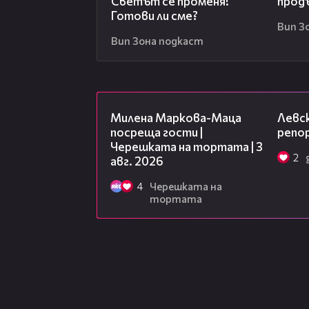
Светът се променя!
прод
Готови ли сме?
Вип З
Вип Зона подкаст
20:17
Милена Маркова-Маца
Левск
посреща гости |
репо
Черешката на тортата | 3
2
авг. 2026
4
Черешката на
тортата