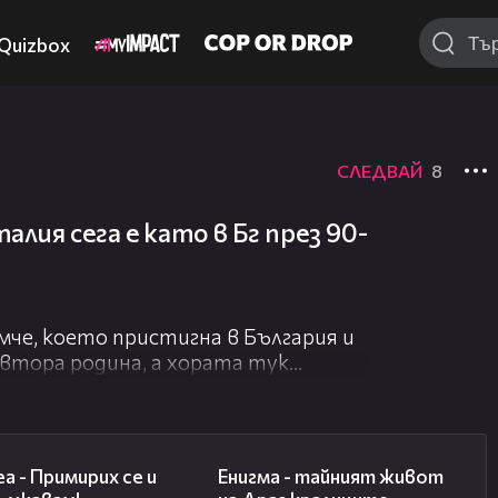
Quizbox
СЛЕДВАЙ
8
лия сега е като в Бг през 90-
че, което пристигна в България и
а втора родина, а хората тук
 И все пак - животът на няколко
ато научава уроците си, съдбата го
21:12
01:14:25
а - Примирих се и
Енигма - тайният живот