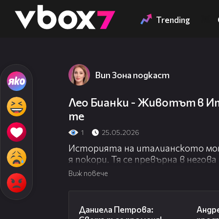
Member of
👾
Trending
Вип Зона подкаст
Лео Бианки - Животът в Ита
те
1
25.05.2026
Историята на италианското мом
я покори. Тя се превърна в негов
обичат храната и добротата му.
Виж повече
пъти го предизвиква и едва, ког
прег
46:06
Даниела Петрова:
Андре