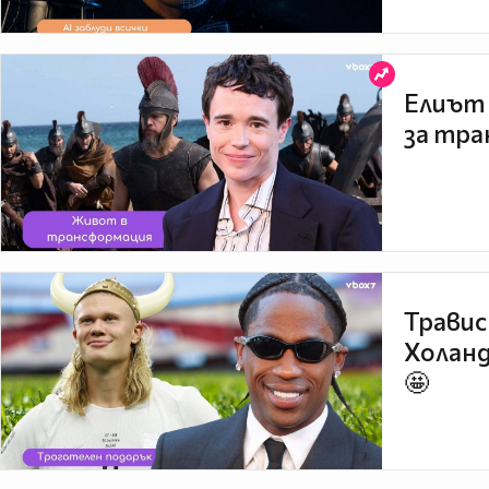
Елиът 
за тра
Травис
Холанд
🤩