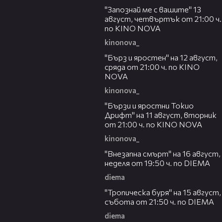
"Запознай ме с вашите" 13
август, четвъртък от 21:00 ч.
по KINO NOVA
kinonova_
00:22
"Бърз и яростен" на 12 август,
сряда от 21:00 ч. по KINO
NOVA
kinonova_
00:31
"Бързи и яростни Токио
Дрифт" на 11 август, вторник
от 21:00 ч. по KINO NOVA
kinonova_
00:33
"Внезапна смърт" на 16 август,
неделя от 19:50 ч. по DIEMA
diema
00:32
"Тропическа буря" на 15 август,
събота от 21:50 ч. по DIEMA
diema
00:30