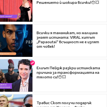
Решението ѝ шокира всички!😯💥
Всички я тананикат, но малцина
знаят истината: VIRAL хитът
„Papaoutai“ всъщност не е изпят
от човек!
Елиът Пейдж разкри истинската
причина за трансформацията на
тялото си!😯💥
Травис Скот получи подарък