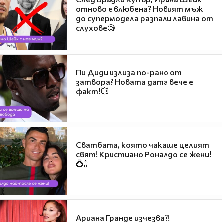
отново е влюбена? Новият мъж
до супермодела разпали лавина от
слухове🧐
Пи Диди излиза по-рано от
затвора? Новата дата вече е
факт!💥
Сватбата, която чакаше целият
свят! Кристиано Роналдо се жени!
💍🍾
Ариана Гранде изчезва?!