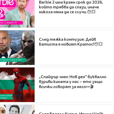
Barbie 2 има краен срок до 2026,
който трябва да спази, иначе
никога няма да се случи.😯💥
След тежка контузия: Дейв
Батиста е новият Кратос!😯💥
„Спайдър-мен: Нов ден“ буквално
взриви кината у нас – ето защо
всички говорят за него👀🎬
След Брадли Купър, Ирина Шейк