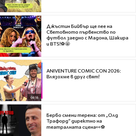
Джъстин Бийбър ще пее на
Световното първенство по
футбол заедно с Мадона, Шакира
и BTS!⚽🤩
ANIVENTURE COMIC CON 2026:
Влязохме в друг свят!
08:16
Бербо смени терена: от „Олд
Трафорд“ директно на
театралната сцена👀⚽