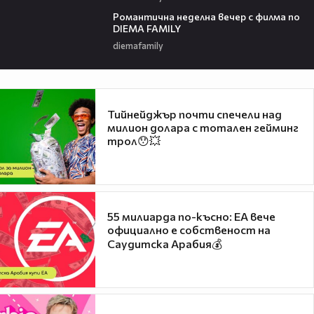
00:21
Романтичнa неделна вечер с филма по
DIEMA FAMILY
diemafamily
Тийнейджър почти спечели над
милион долара с тотален гейминг
трол😯💥
55 милиарда по-късно: EA вече
официално е собственост на
Саудитска Арабия💰