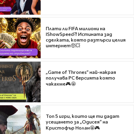
Плати ли FIFA милиони на
IShowSpeed?! Истината зад
сделката, която разтърси целия
интернет🤑💥
„Game of Thrones“ най-накрая
получава PC версията която
чакахме🎮🤩
Топ 5 игри, които ще ти дадат
усещането за „Одисея“ на
Кристофър Нолан🤩🎮