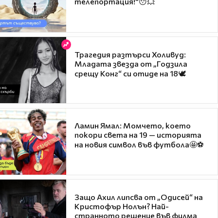
телепортация!"😯💥
Трагедия разтърси Холивуд:
Младата звезда от „Годзила
срещу Конг“ си отиде на 18🕊️
Ламин Ямал: Момчето, което
покори света на 19 — историята
на новия символ във футбола🤩⚽
Защо Ахил липсва от „Одисей“ на
Кристофър Нолън? Най-
странното решение във филма