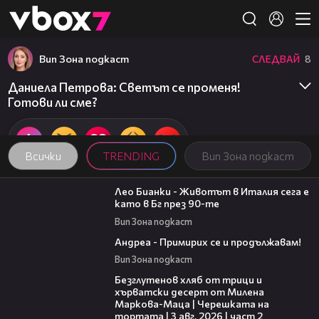
Member of
👾
Вип Зона подкаст
СЛЕДВАЙ
8
Даниела Петрова: Светът се променя!
Готови ли сме?
Всички
TRENDING
Вип Зона подкаст
01:04:27
Лео Бианки - Животът в Италия сега е
като в Бг през 90-те
Вип Зона подкаст
21:12
Андреа - Примирих се и продължавам!
Вип Зона подкаст
15:35
Безглутенов хляб от трици и
хърватски десерт от Милена
Маркова-Маца | Черешката на
тортата | 3 авг. 2026 | част 2