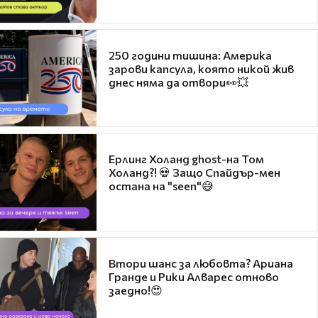
250 години тишина: Америка
зарови капсула, която никой жив
днес няма да отвори👀💥
Ерлинг Холанд ghost-на Том
Холанд?! 💀 Защо Спайдър-мен
остана на "seen"😅
Втори шанс за любовта? Ариана
Гранде и Рики Алварес отново
заедно!😍