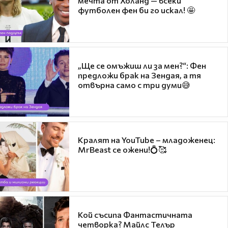
мечта от Холанд — всеки
футболен фен би го искал! 🤩
„Ще се омъжиш ли за мен?“: Фен
предложи брак на Зендая, а тя
отвърна само с три думи😅
Кралят на YouTube – младоженец:
MrBeast се ожени!💍🥰
Кой съсипа Фантастичната
четворка? Майлс Телър