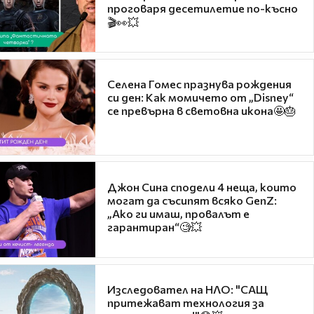
проговаря десетилетие по-късно
🎬👀💥
Селена Гомес празнува рождения
си ден: Как момичето от „Disney“
се превърна в световна икона🤩🎂
Джон Сина сподели 4 неща, които
могат да съсипят всяко GenZ:
„Ако ги имаш, провалът е
гарантиран“🧐💥
Изследовател на НЛО: "САЩ
притежават технология за