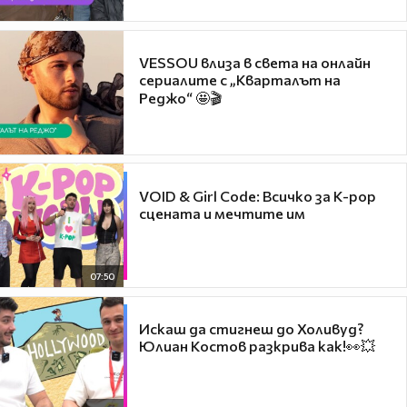
VESSOU влиза в света на онлайн
сериалите с „Кварталът на
Реджо“ 🤩🎬
VOID & Girl Code: Всичко за K-pop
сцената и мечтите им
07:50
Искаш да стигнеш до Холивуд?
Юлиан Костов разкрива как!👀💥