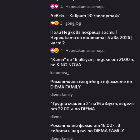
4
Черешката на тортата
05:57
Левски - Кайрат 1:0 /репортаж/
3
gong_bg
13:03
Поли Недкова посреща гости |
Черешката на тортата | 5 авг. 2026 |
част 2
4
Черешката на тортата
00:30
"Хитч" на 16 август, неделя от 21:00 ч.
по KINO NOVA
kinonova_
00:31
Романтични следобеди с филмите по
DIEMA FAMILY
diemafamily
00:31
"Трудна мишена 2" на16 август, неделя
от 22.00 ч. по DIEMA
diema
00:36
Романтични филми от 18.00 ч. в
събота и неделя по DIEMA FAMILY
diemafamily