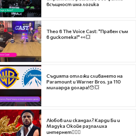
всъщност има логика
Theo в The Voice Cast: "Правен съм
в дискотека!" 👀💥
Съдията отложи сливането на
Paramount и Warner Bros. за 110
милиарда долара!😯💥
Любов или скандал? Карди Би и
Мадука Окойе разпалиха
интернет❤️‍🔥🔥