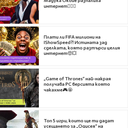
Мадука Окойе разпалиха
интернет❤️‍🔥🔥
Плати ли FIFA милиони на
IShowSpeed?! Истината зад
сделката, която разтърси целия
интернет🤑💥
„Game of Thrones“ най-накрая
получава PC версията която
чакахме🎮🤩
Топ 5 игри, които ще ти дадат
усещането за „Одисея“ на