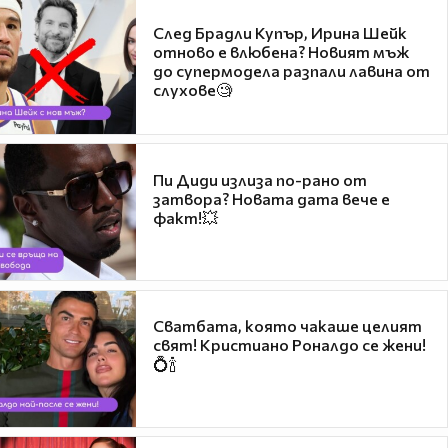
След Брадли Купър, Ирина Шейк
отново е влюбена? Новият мъж
до супермодела разпали лавина от
слухове🧐
Пи Диди излиза по-рано от
затвора? Новата дата вече е
факт!💥
Сватбата, която чакаше целият
свят! Кристиано Роналдо се жени!
💍🍾