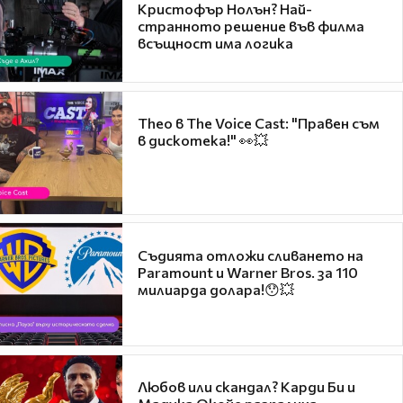
Кристофър Нолън? Най-
странното решение във филма
всъщност има логика
Theo в The Voice Cast: "Правен съм
в дискотека!" 👀💥
Съдията отложи сливането на
Paramount и Warner Bros. за 110
милиарда долара!😯💥
Любов или скандал? Карди Би и