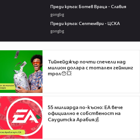
06:28
Преди кръга: Ботев Враца - Славия
gongbg
06:25
Преди кръга: Септември - ЦСКА
gongbg
Тийнейджър почти спечели над
милион долара с тотален гейминг
трол😯💥
55 милиарда по-късно: EA вече
официално е собственост на
Саудитска Арабия💰