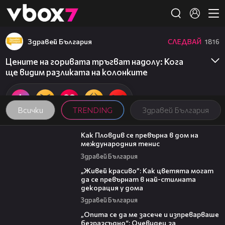
Member of
👾
Здравей България
СЛЕДВАЙ
1816
Цените на горивата тръгват надолу: Кога
ще видим разликата на колонките
Всички
TRENDING
Здравей България
03:09
Как Пловдив се превърна в дом на
международния тенис
Здравей България
04:11
„Живей красиво”: Как цветята могат
да се превърнат в най-стилната
декорация у дома
Здравей България
06:38
„Опита се да ме засече и изпреварваше
безразсъдно“: Очевидец за