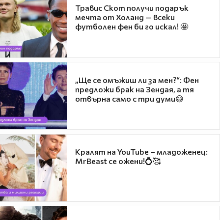
Травис Скот получи подарък
мечта от Холанд — всеки
футболен фен би го искал! 🤩
„Ще се омъжиш ли за мен?“: Фен
предложи брак на Зендая, а тя
отвърна само с три думи😅
Кралят на YouTube – младоженец:
MrBeast се ожени!💍🥰