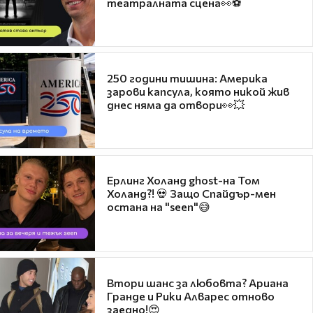
театралната сцена👀⚽
250 години тишина: Америка
зарови капсула, която никой жив
днес няма да отвори👀💥
Ерлинг Холанд ghost-на Том
Холанд?! 💀 Защо Спайдър-мен
остана на "seen"😅
Втори шанс за любовта? Ариана
Гранде и Рики Алварес отново
заедно!😍