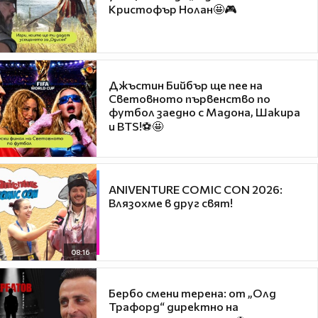
Кристофър Нолан🤩🎮
Джъстин Бийбър ще пее на
Световното първенство по
футбол заедно с Мадона, Шакира
и BTS!⚽🤩
ANIVENTURE COMIC CON 2026:
Влязохме в друг свят!
08:16
Бербо смени терена: от „Олд
Трафорд“ директно на