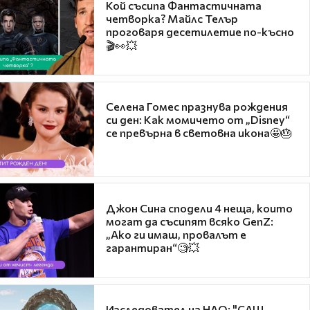
Кой съсипа Фантастичната
четворка? Майлс Телър
проговаря десетилетие по-късно
🎬👀💥
Селена Гомес празнува рождения
си ден: Как момичето от „Disney“
се превърна в световна икона🤩🎂
Джон Сина сподели 4 неща, които
могат да съсипят всяко GenZ:
„Ако ги имаш, провалът е
гарантиран“🧐💥
Изследовател на НЛО: "САЩ