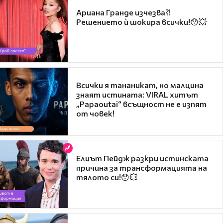
Ариана Гранде изчезва?!
Решението ѝ шокира всички!😯💥
Всички я тананикат, но малцина
знаят истината: VIRAL хитът
„Papaoutai“ всъщност не е изпят
от човек!
Елиът Пейдж разкри истинската
причина за трансформацията на
тялото си!😯💥