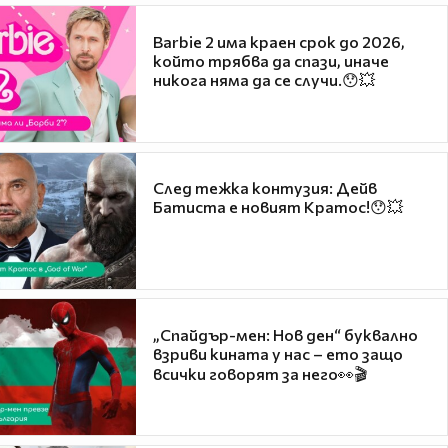
Barbie 2 има краен срок до 2026,
който трябва да спази, иначе
никога няма да се случи.😯💥
След тежка контузия: Дейв
Батиста е новият Кратос!😯💥
„Спайдър-мен: Нов ден“ буквално
взриви кината у нас – ето защо
всички говорят за него👀🎬