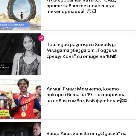
притежават технология за
телепортация!"😯💥
Трагедия разтърси Холивуд:
Младата звезда от „Годзила
срещу Конг“ си отиде на 18🕊️
Ламин Ямал: Момчето, което
покори света на 19 — историята
на новия символ във футбола🤩⚽
Защо Ахил липсва от „Одисей“ на