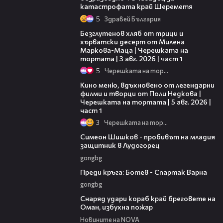
катастрофата край Шереметя
5
Здравей България
16:02
Безглутенов хляб от трици и
хърватски десерт от Милена
Маркова-Маца | Черешката на
тортата | 3 авг. 2026 | част 1
5
Черешката на тортата
15:39
Кино меню, вдъхновено от легендарни
филми и творци от Поли Недкова |
Черешката на тортата | 5 авг. 2026 |
част 1
3
Черешката на тортата
03:07
Симеон Шишков - пробивът на младия
защитник в Лудогорец
gongbg
05:30
Преди кръга: Ботев - Спартак Варна
gongbg
01:04
Снаряд удари кораб край бреговете на
Оман, избухна пожар
Новините на NOVA