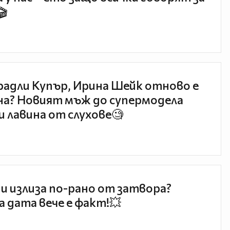
🎬
радли Купър, Ирина Шейк отново е
а? Новият мъж до супермодела
и лавина от слухове🧐
и излиза по-рано от затвора?
 дата вече е факт!💥