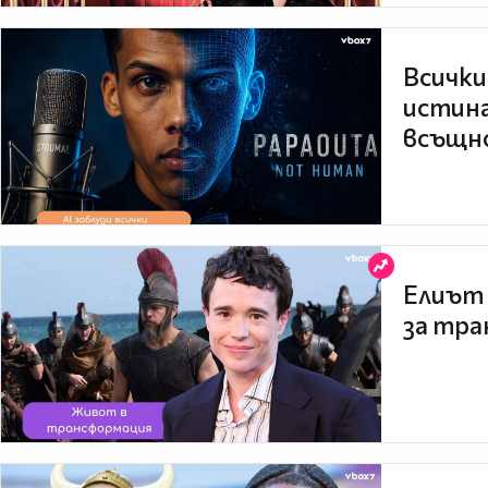
Всички
истина
всъщно
Елиът 
за тра