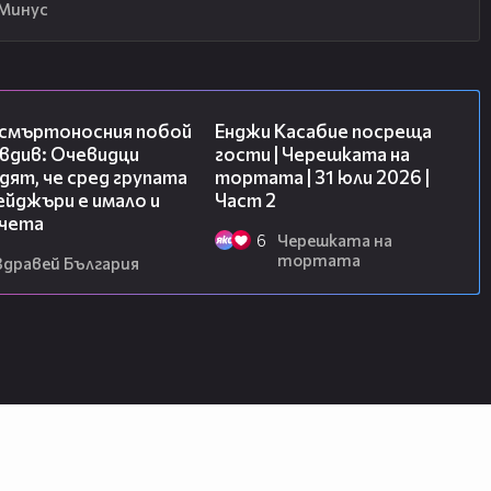
Минус
09:32
16:45
 смъртоносния побой
Енджи Касабие посреща
вдив: Очевидци
гости | Черешката на
ят, че сред групата
тортата | 31 юли 2026 |
йджъри е имало и
Част 2
чета
6
Черешката на
тортата
Здравей България