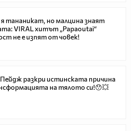
 я тананикат, но малцина знаят
та: VIRAL хитът „Papaoutai“
ст не е изпят от човек!
Пейдж разкри истинската причина
нсформацията на тялото си!😯💥