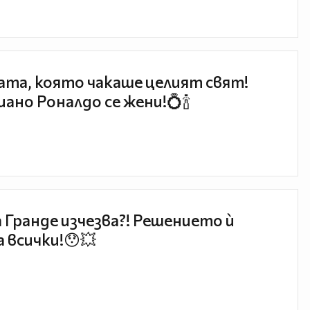
та, която чакаше целият свят!
ано Роналдо се жени!💍🍾
 Гранде изчезва?! Решението ѝ
 всички!😯💥