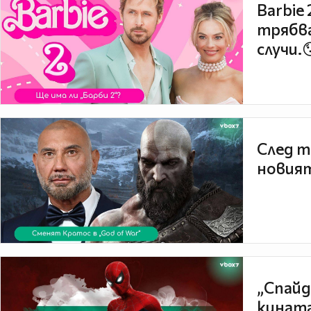
Barbie
трябва
случи.
След т
новият
„Спайд
кината