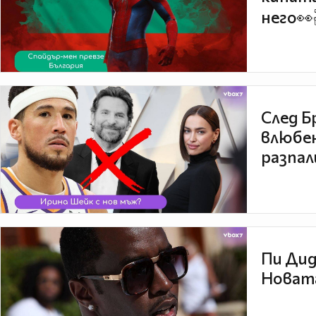
него👀
След Б
влюбен
разпал
Пи Дид
Новата