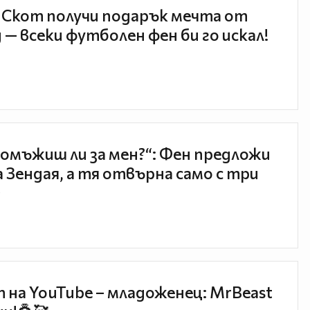
 Скот получи подарък мечта от
 — всеки футболен фен би го искал!
 омъжиш ли за мен?“: Фен предложи
а Зендая, а тя отвърна само с три

 на YouTube – младоженец: MrBeast