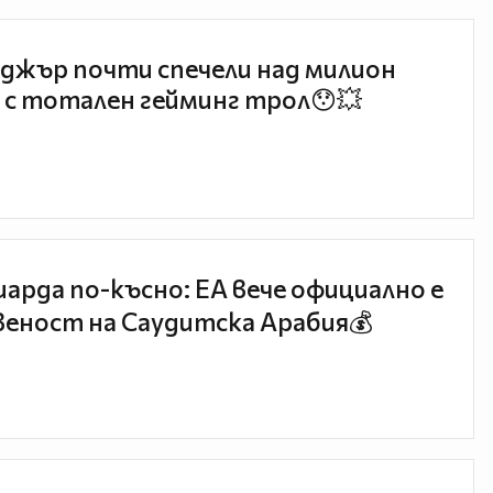
джър почти спечели над милион
 с тотален гейминг трол😯💥
иарда по-късно: EA вече официално е
еност на Саудитска Арабия💰