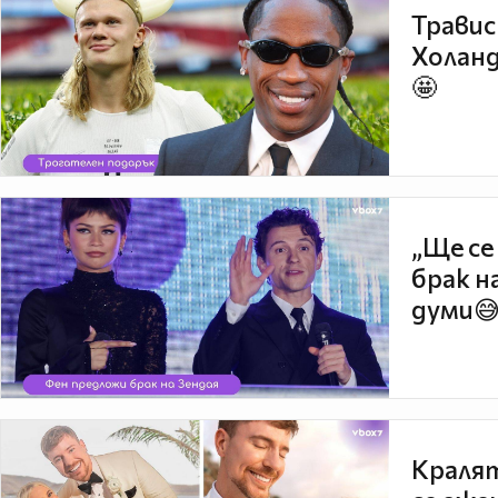
Травис
Холанд
🤩
„Ще се
брак н
думи
Кралят