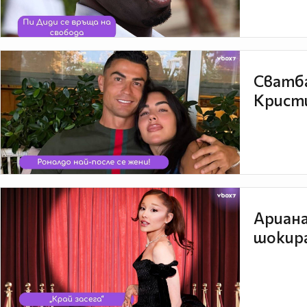
Сватба
Кристи
Ариана
шокира