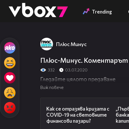
Member of
👾
Trending
Плюс Минус
Плюс-Минус. Коментарът с
332
03.07.2020
Гледайте цялото предаване
Виж повече
07:09
Как се отразява кризата с
„Пър
COVID-19 на световните
банка
финансови пазари?
капит