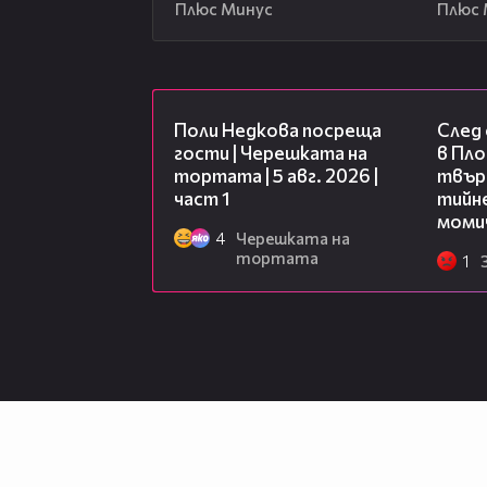
Плюс Минус
Плюс 
19:25
Поли Недкова посреща
След
гости | Черешката на
в Пло
тортата | 5 авг. 2026 |
твърд
част 1
тийне
моми
4
Черешката на
тортата
1