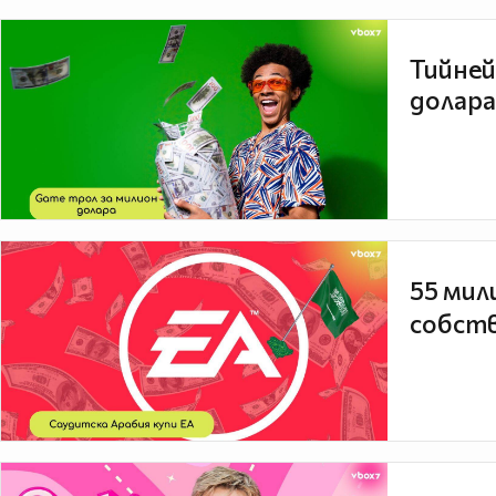
Тийней
долара
55 мил
собств