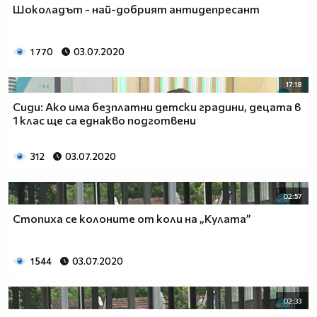
Шоколадът - най-добрият антидепресант
1 770
03.07.2020
17:18
Сиди: Ако има безплатни детски градини, децата в
1 клас ще са еднакво подготвени
312
03.07.2020
02:57
Стопиха се колоните от коли на „Кулата”
1 544
03.07.2020
02:33