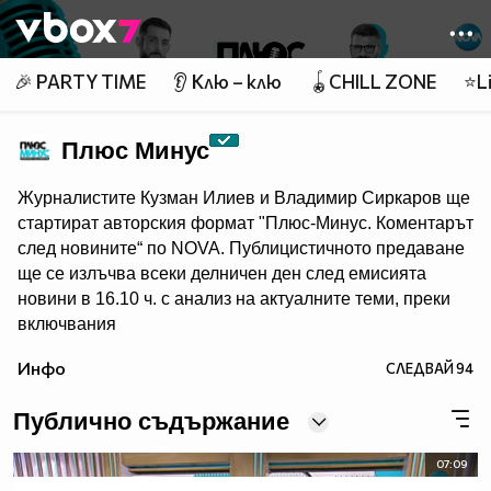
Member of
👾
🎉 PARTY TIME
👂 Клю – клю
🪀CHILL ZONE
⭐Li
Плюс Минус
Журналистите Кузман Илиев и Владимир Сиркаров ще
стартират авторския формат "Плюс-Минус. Коментарът
след новините“ по NOVA. Публицистичното предаване
ще се излъчва всеки делничен ден след емисията
новини в 16.10 ч. с анализ на актуалните теми, преки
включвания
и задълбочени дискусии.
Инфо
СЛЕДВАЙ
94
Публично съдържание
07:09