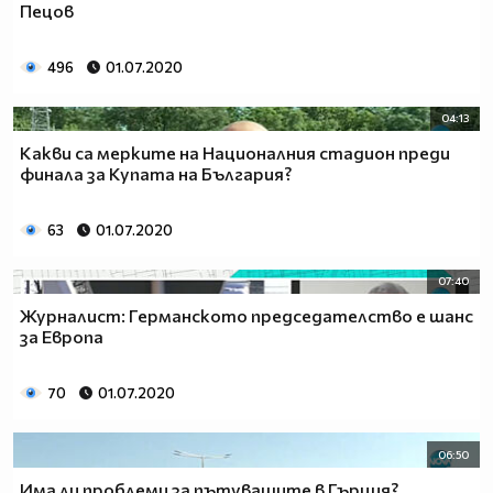
Пецов
496
01.07.2020
04:13
Какви са мерките на Националния стадион преди
финала за Купата на България?
63
01.07.2020
07:40
Журналист: Германското председателство е шанс
за Европа
70
01.07.2020
06:50
Има ли проблеми за пътуващите в Гърция?