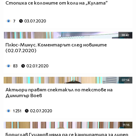
Стопиха се колоните от коли на „Кулата”
7
03.07.2020
38:42
Плюс-Минус. Коментарът след новините
(02.07.2020)
83
02.07.2020
07:14
Актьори правят спектакъл по текстове на
Димитър Воев
1 251
02.07.2020
11:16
Борислав Гуцанов няма да се кандидатира за лидер