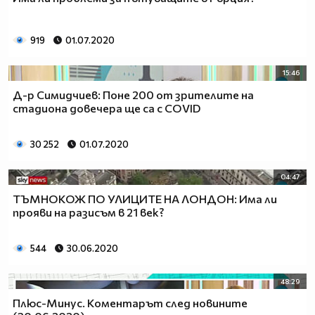
919
01.07.2020
15:46
Д-р Симидчиев: Поне 200 от зрителите на
стадиона довечера ще са с COVID
30 252
01.07.2020
04:47
ТЪМНОКОЖ ПО УЛИЦИТЕ НА ЛОНДОН: Има ли
прояви на разисъм в 21 век?
544
30.06.2020
48:29
Плюс-Минус. Коментарът след новините