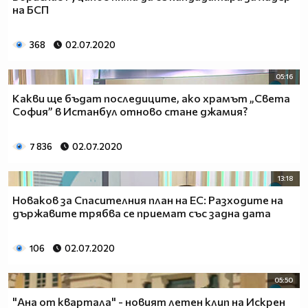
на БСП
368
02.07.2020
05:16
Какви ще бъдат последиците, ако храмът „Света
София” в Истанбул отново стане джамия?
7 836
02.07.2020
13:18
Новаков за Спасителния план на ЕС: Разходите на
държавите трябва се приемат със задна дата
106
02.07.2020
05:50
"Ана от квартала" - новият летен клип на Искрен