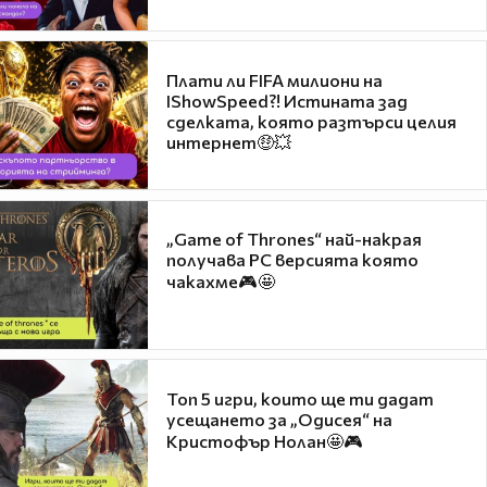
Плати ли FIFA милиони на
IShowSpeed?! Истината зад
сделката, която разтърси целия
интернет🤑💥
„Game of Thrones“ най-накрая
получава PC версията която
чакахме🎮🤩
Топ 5 игри, които ще ти дадат
усещането за „Одисея“ на
Кристофър Нолан🤩🎮