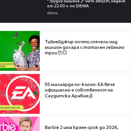
"Трудна мишена 2" на16 август, неделя
от 22.00 ч. по DIEMA
diema
Тийнейджър почти спечели над
милион долара с тотален гейминг
трол😯💥
55 милиарда по-късно: EA вече
официално е собственост на
Саудитска Арабия💰
Barbie 2 има краен срок до 2026,