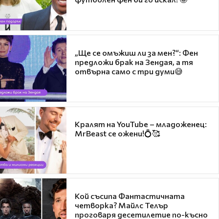
„Ще се омъжиш ли за мен?“: Фен
предложи брак на Зендая, а тя
отвърна само с три думи😅
Кралят на YouTube – младоженец:
MrBeast се ожени!💍🥰
Кой съсипа Фантастичната
четворка? Майлс Телър
проговаря десетилетие по-късно