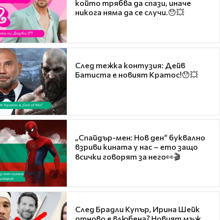
който трябва да спази, иначе
никога няма да се случи.😯💥
След тежка контузия: Дейв
Батиста е новият Кратос!😯💥
„Спайдър-мен: Нов ден“ буквално
взриви кината у нас – ето защо
всички говорят за него👀🎬
След Брадли Купър, Ирина Шейк
отново е влюбена? Новият мъж