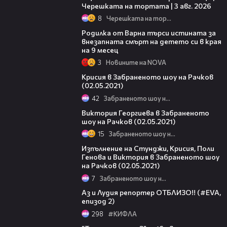
Черешката на тортата | 3 авг. 2026
8
Черешката на тортата
03:09
Родилка от Варна търси истината за
внезапната смърт на детето си в края
на 9 месец
3
Новините на NOVA
12:11
Крисия в Забраненото шоу на Рачков
(02.05.2021)
42
Забраненото шоу на Рачков
14:25
Виктория Георгиева в Забраненото
шоу на Рачков (02.05.2021)
15
Забраненото шоу на Рачков
09:47
Изпълнение на Стунджи, Крисия, Поли
Генова и Виктория в Забраненото шоу
на Рачков (02.05.2021)
7
Забраненото шоу на Рачков
08:44
Аз и Лудия репортер ОТБЛИЗО!! (#EVA,
епизод 2)
298
#КИФЛА
00:31