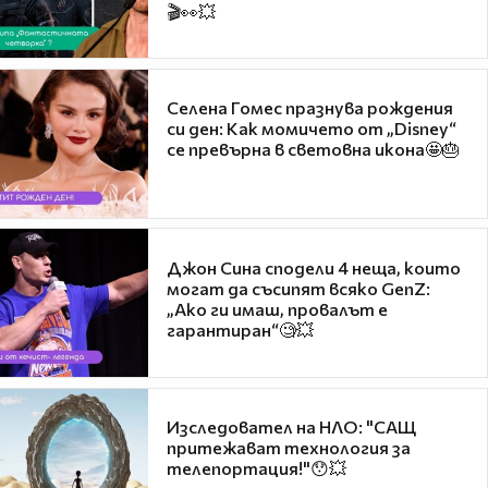
🎬👀💥
Селена Гомес празнува рождения
си ден: Как момичето от „Disney“
се превърна в световна икона🤩🎂
Джон Сина сподели 4 неща, които
могат да съсипят всяко GenZ:
„Ако ги имаш, провалът е
гарантиран“🧐💥
Изследовател на НЛО: "САЩ
притежават технология за
телепортация!"😯💥