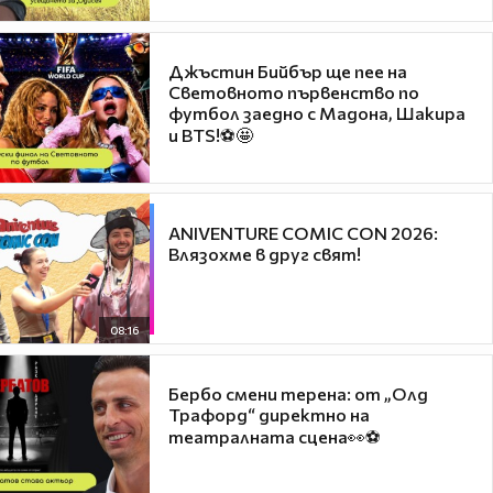
Джъстин Бийбър ще пее на
Световното първенство по
футбол заедно с Мадона, Шакира
и BTS!⚽🤩
ANIVENTURE COMIC CON 2026:
Влязохме в друг свят!
08:16
Бербо смени терена: от „Олд
Трафорд“ директно на
театралната сцена👀⚽