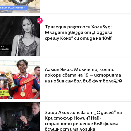
Трагедия разтърси Холивуд:
Младата звезда от „Годзила
срещу Конг“ си отиде на 18🕊️
Ламин Ямал: Момчето, което
покори света на 19 — историята
на новия символ във футбола🤩⚽
Защо Ахил липсва от „Одисей“ на
Кристофър Нолън? Най-
странното решение във филма
всъщност има логика