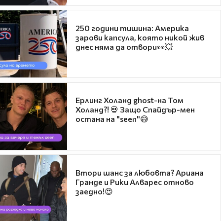
250 години тишина: Америка
зарови капсула, която никой жив
днес няма да отвори👀💥
Ерлинг Холанд ghost-на Том
Холанд?! 💀 Защо Спайдър-мен
остана на "seen"😅
Втори шанс за любовта? Ариана
Гранде и Рики Алварес отново
заедно!😍