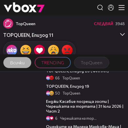
Member of
👾
TopQuеen
СЛЕДВАЙ
3948
TOPQUEEN, Епизод 11
Всички
TRENDING
TopQuеen
29:01
TOPQUEEN, Епизод 20 (ФИНАЛ)
66
TopQuеen
26:22
TOPQUEEN, Епизод 19
50
TopQuеen
16:45
Енджи Касабие посреща гости |
Черешката на тортата | 31 юли 2026 |
Част 2
6
Черешката на тортата
14:06
Оценките на Милена Маркова-Маца |