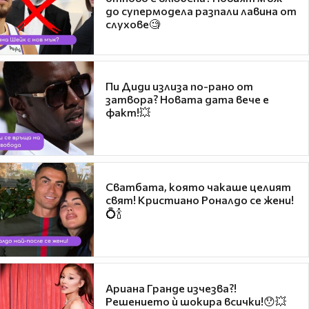
до супермодела разпали лавина от
слухове🧐
Пи Диди излиза по-рано от
затвора? Новата дата вече е
факт!💥
Сватбата, която чакаше целият
свят! Кристиано Роналдо се жени!
💍🍾
Ариана Гранде изчезва?!
Решението ѝ шокира всички!😯💥