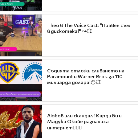
Theo в The Voice Cast: "Правен съм
в дискотека!" 👀💥
Съдията отложи сливането на
Paramount и Warner Bros. за 110
милиарда долара!😯💥
Любов или скандал? Карди Би и
Мадука Окойе разпалиха
интернет❤️‍🔥🔥