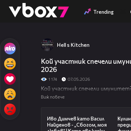
Member of
👾
Trending
Hell s Kitchen
Това съдържание
Кой участник спечели имунит
2026
1 174
07.05.2026
Кой участник спечели имунитет? | 
Виж повече
07:36
Иво Димчев като Васил
Кулин
Найденов - „Сбогом, моя
пред
любов“ | Като две капки
финал