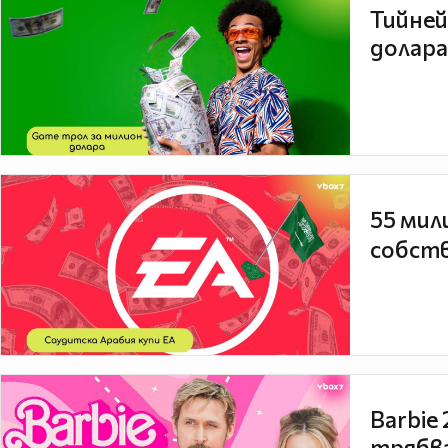
Тийней
долара
55 мил
собств
Barbie
трябва