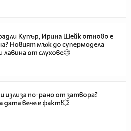
радли Купър, Ирина Шейк отново е
а? Новият мъж до супермодела
и лавина от слухове🧐
и излиза по-рано от затвора?
 дата вече е факт!💥