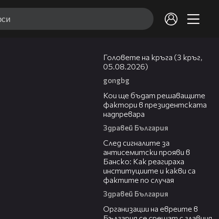
27:51
Головете на кръга (3 кръг,
05.08.2026)
gongbg
23:57
Кои ще бъдат решаващите
фактори в президентската
надпревара
Здравей България
05:56
След сигналите за
антисемитски прояви в
Банско: Как реагираха
институциите и какви са
фактите по случая
Здравей България
00:42
Организации на евреите в
България се срещат с главния