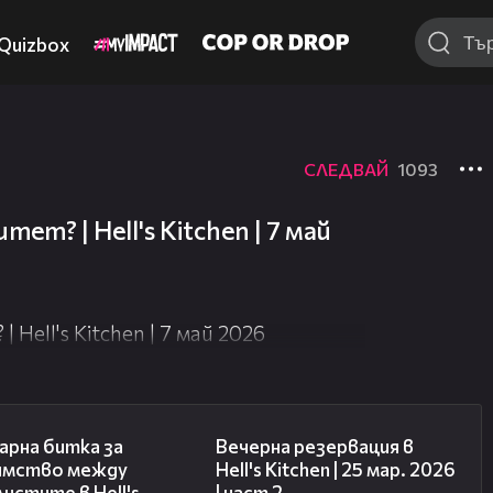
Quizbox
СЛЕДВАЙ
1093
 не е достъпно.
ет? | Hell's Kitchen | 7 май
Hell's Kitchen | 7 май 2026
15:12
10:06
арна битка за
Вечерна резервация в
имство между
Hell's Kitchen | 25 мар. 2026
истите в Hell's
| част 2