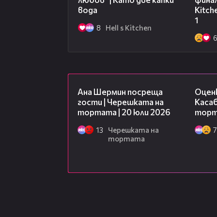
вода
Kitch
1
8
Hell s Kitchen
19:47
Ана Шермин посреща
Оцен
гости | Черешката на
Касаб
тортата | 20 юли 2026
торта
13
Черешката на
7
тортата