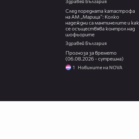
Здравей България
05:06
След поредната катастрофа
на АМ „Марица”: Колко
надеждни са мантинелите и как
се осъществява контрол над
шофьорите
Здравей България
01:47
Прогноза за времето
(06.08.2026 - сутрешна)
1
Новините на NOVA