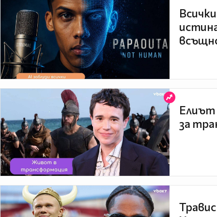
Всички
истина
всъщно
Елиът 
за тра
Травис