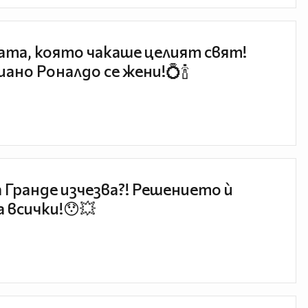
та, която чакаше целият свят!
ано Роналдо се жени!💍🍾
 Гранде изчезва?! Решението ѝ
 всички!😯💥