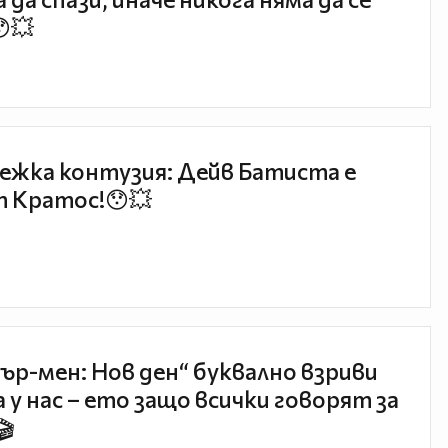
😯💥
ежка контузия: Дейв Батиста е
 Кратос!😯💥
ър-мен: Нов ден“ буквално взриви
 у нас – ето защо всички говорят за
🎬