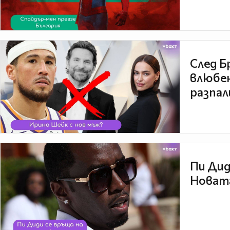
След Б
влюбен
разпал
Пи Дид
Новата