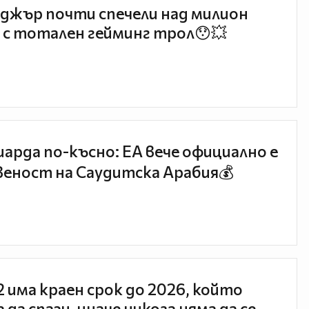
джър почти спечели над милион
 с тотален гейминг трол😯💥
иарда по-късно: EA вече официално е
еност на Саудитска Арабия💰
 2 има краен срок до 2026, който
 да спази, иначе никога няма да се