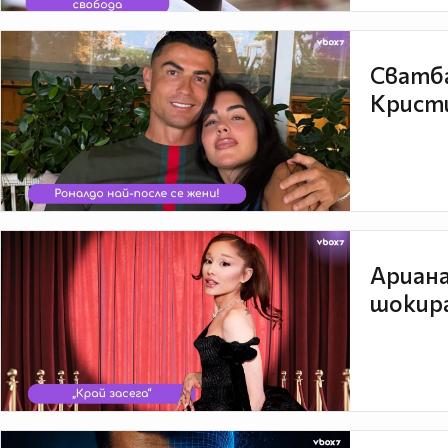
Сватба
Кристи
Ариана
шокира