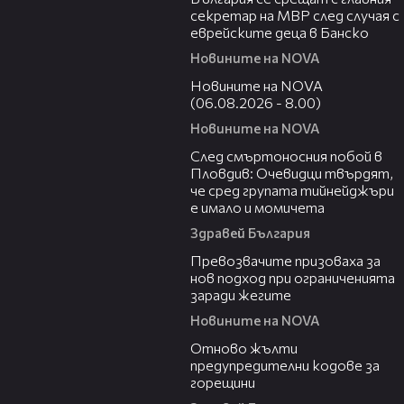
секретар на МВР след случая с
еврейските деца в Банско
Новините на NOVA
06:12
Новините на NOVA
(06.08.2026 - 8.00)
Новините на NOVA
09:32
След смъртоносния побой в
Пловдив: Очевидци твърдят,
че сред групата тийнейджъри
е имало и момичета
Здравей България
06:06
Превозвачите призоваха за
нов подход при ограниченията
заради жегите
Новините на NOVA
06:20
Отново жълти
предупредителни кодове за
горещини