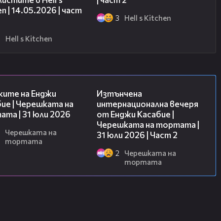
en | 14.05.2026 | част
3
Hell s Kitchen
6
Hell s Kitchen
09:25
18:08
ките на Енджи
Изтънчена
ие | Черешката на
интернационална вечеря
та | 31 юли 2026
от Енджи Касабие |
Черешката на тортата |
Черешката на
31 юли 2026 | Част 2
тортата
2
Черешката на
тортата