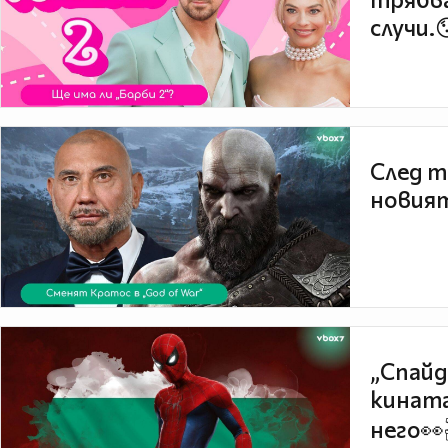
случи.
След т
новият
„Спайд
кината
него👀