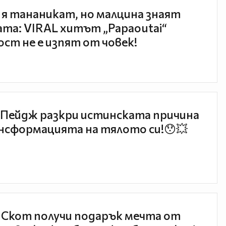
 я тананикат, но малцина знаят
та: VIRAL хитът „Papaoutai“
ст не е изпят от човек!
Пейдж разкри истинската причина
нсформацията на тялото си!😯💥
 Скот получи подарък мечта от