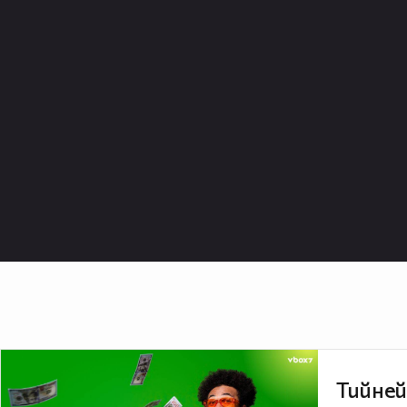
Тийней