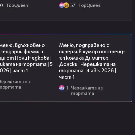
50
TopQuеen
57
TopQuеen
15:39
16:03
 меню, вдъхновено
Меню, подправено с
гендарни филми и
пиперлив хумор от стенд-
и от Поли Недкова |
ъп комика Димитър
шката на тортата | 5
Донски | Черешката на
2026 | част 1
тортата | 4 авг. 2026 |
част 1
Черешката на
тортата
1
Черешката на
тортата