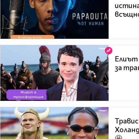
истина
всъщно
Елиът 
за тра
Травис
Холанд
🤩