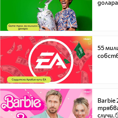
долара
55 мил
собств
Barbie
трябва
случи.