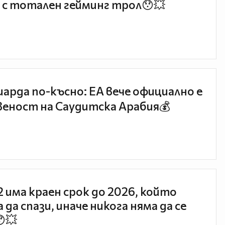
 с тотален гейминг трол😯💥
иарда по-късно: EA вече официално е
еност на Саудитска Арабия💰
 2 има краен срок до 2026, който
 да спази, иначе никога няма да се
😯💥