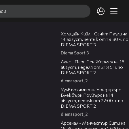
00:36
Холщайн Кийл - Санкт Паули на
14 август, петък от 19:30 ч. по
DIEMA SPORT 3
Diema Sport 3
00:45
Ланс - Пари Сен Жермен на 16
август, неделя от 21:45 ч. по
DIEMA SPORT 2
diemasport_2
00:37
Уулвърхямптън Уондърърс -
Блекбърн Роувърс на 14
август, петък от 22:00 ч. по
DIEMA SPORT 2
diemasport_2
00:38
Арсенал - Манчестър Сити на
16 август, неделя от 17:00 ч. по