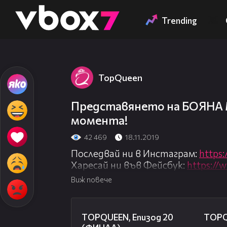
Member of
👾
Trending
TopQuеen
Представянето на БОЯНА
момента!
42 469
18.11.2019
Последвай ни в Инстаграм:
https
Харесай ни във Фейсбук:
https://
Виж повече
Вижте представянето на Бояна
и не пропускайте да гледате нов
29:01
вторник и петък във Vbox7!
TOPQUEEN, Епизод 20
TOPQ