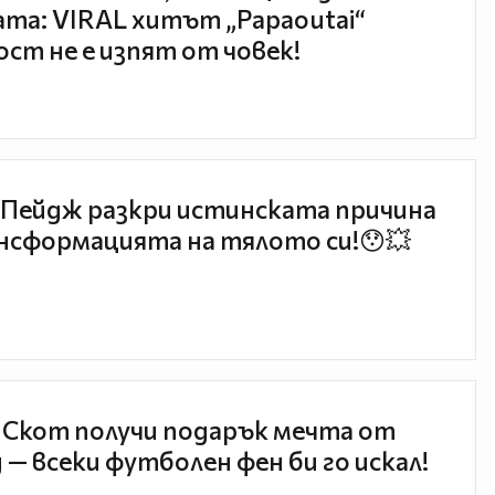
та: VIRAL хитът „Papaoutai“
ст не е изпят от човек!
Пейдж разкри истинската причина
нсформацията на тялото си!😯💥
 Скот получи подарък мечта от
 — всеки футболен фен би го искал!