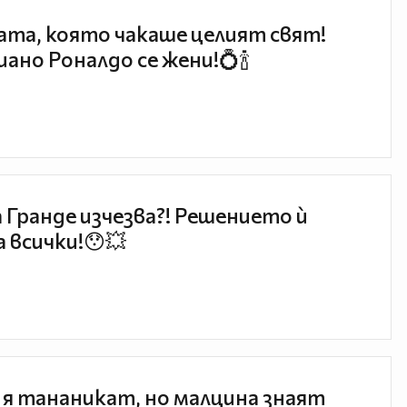
та, която чакаше целият свят!
ано Роналдо се жени!💍🍾
 Гранде изчезва?! Решението ѝ
 всички!😯💥
 я тананикат, но малцина знаят