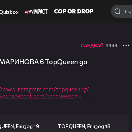
Quizbox
СЛЕДВАЙ
3948
 МАРИНОВА в TopQueen до
://www.instagram.com/topqueenbg/
www.facebook.com/topqueenbg
 Маринова в TOPQUEEN до момента
ите епизоди с нейно участие - всеки
26:22
20:36
UEEN, Епизод 19
TOPQUEEN, Епизод 18