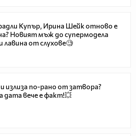
радли Купър, Ирина Шейк отново е
а? Новият мъж до супермодела
и лавина от слухове🧐
и излиза по-рано от затвора?
 дата вече е факт!💥