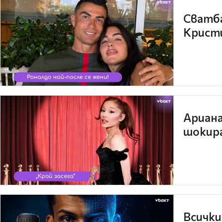
Сватба
Кристи
Ариана
шокира
Всички