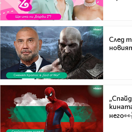
След т
новият
„Спайд
кината
него👀