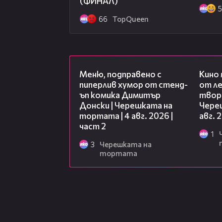
(ФИНАЛ)
66
TopQuеen
17:08
Меню, подправено с
Кино
пиперлив хумор от стенд-
от ле
ъп комика Димитър
творц
Донски | Черешката на
Чере
тортата | 4 авг. 2026 |
авг. 
част 2
1
3
Черешката на
тортата