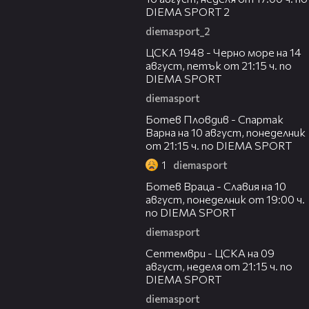
DIEMA SPORT 2
diemasport_2
00:35
ЦСКА 1948 - Черно море на 14
август, петък от 21:15 ч. по
DIEMA SPORT
diemasport
00:33
Ботев Пловдив - Спартак
Варна на 10 август, понеделник
от 21:15 ч. по DIEMA SPORT
1
diemasport
00:35
Ботев Враца - Славия на 10
август, понеделник от 19:00 ч.
по DIEMA SPORT
diemasport
00:28
Септември - ЦСКА на 09
август, неделя от 21:15 ч. по
DIEMA SPORT
diemasport
00:32