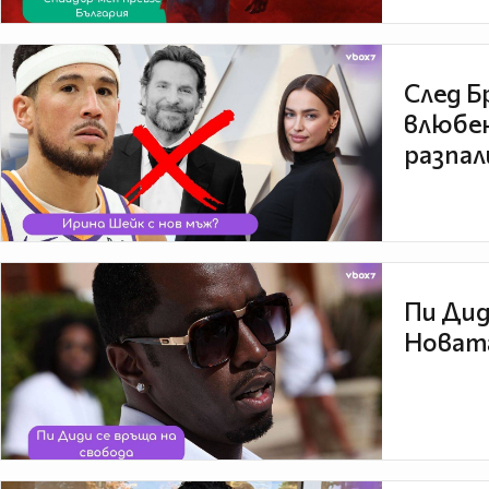
След Б
влюбен
разпал
Пи Дид
Новата