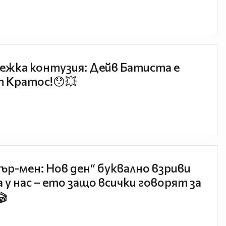
ежка контузия: Дейв Батиста е
 Кратос!😯💥
ър-мен: Нов ден“ буквално взриви
 у нас – ето защо всички говорят за
🎬