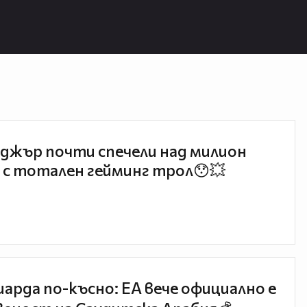
джър почти спечели над милион
 с тотален гейминг трол😯💥
иарда по-късно: EA вече официално е