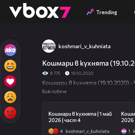
Member of
👾
Trending
koshmari_v_kuhniata
Това съдържание
Кошмари в кухнята (19.10.2
8 775
19.10.2020
Кошмари в кухнята (19.10.2020) -
Виж повече
12:55
Кошмари в кухнята | 1 май
Кошма
2026 | част 4
2026 
4
koshmari_v_kuhniata
1