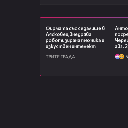
00:06
Фирмата със седалище в
Анто
Лясковец внедрява
посре
роботизирана техника и
Чере
изкуствен интелект
авг. 
ТРИТЕ ГРАДА
5