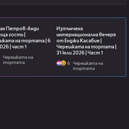
19:09
18:07
ан Петров-Анди
Изтънчена
ща гости |
интернационална вечеря
шката на тортата | 6
от Енджи Касабие |
2026 | част 1
Черешката на тортата |
31 юли 2026 | Част 1
Черешката на
тортата
6
Черешката на
тортата