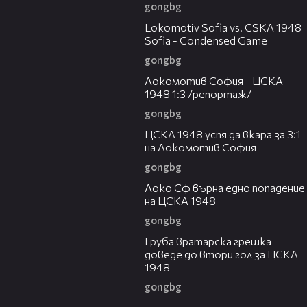
gongbg
20:07
Lokomotiv Sofia vs. CSKA 1948
Sofia - Condensed Game
gongbg
06:10
Локомотив София - ЦСКА
1948 1:3 /репортаж/
gongbg
00:59
ЦСКА 1948 успя да вкара за 3:1
на Локомотив София
gongbg
00:51
Локо Сф върна едно попадение
на ЦСКА 1948
gongbg
00:50
Груба вратарска грешка
доведе до втори гол за ЦСКА
1948
gongbg