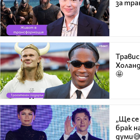
за тра
Травис
Холанд
🤩
„Ще се
брак н
думи