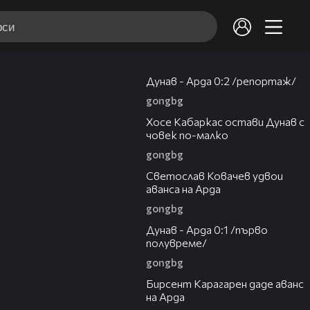
06:10
Дунав - Арда 0:2 /репортаж/
gongbg
00:31
Хосе Кабаркас остави Дунав с
човек по-малко
gongbg
01:07
Светослав Ковачев удвои
аванса на Арда
gongbg
03:00
Дунав - Арда 0:1 /първо
полувреме/
gongbg
00:57
Бирсент Карагарен даде аванс
на Арда