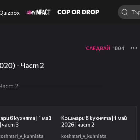
Quizbox
СЛЕДВАЙ
1804
 не е достъпно.
020) - Част 2
 Част 2
15:27
17:36
ри в кухнята | 1 май
Кошмари в кухнята | 1 май
| част 3
2026 | част 2
koshmari_v_kuhniata
koshmari_v_kuhniata