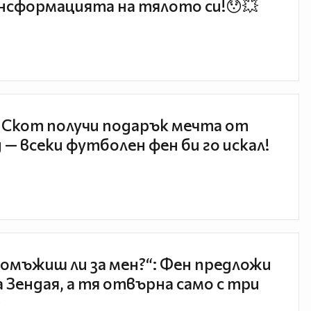
нсформацията на тялото си!😯💥
 Скот получи подарък мечта от
 — всеки футболен фен би го искал!
 омъжиш ли за мен?“: Фен предложи
а Зендая, а тя отвърна само с три
