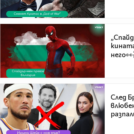
„Спайд
кината
него👀
След Б
влюбен
разпал