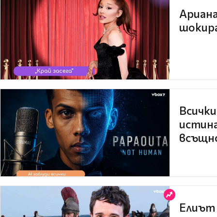
Ариана
шокира
Всички
истина
всъщно
Елиът 