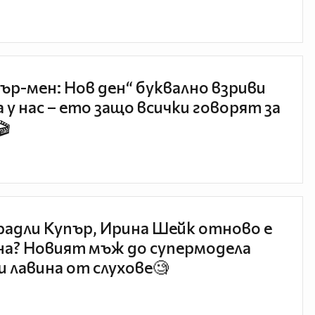
ър-мен: Нов ден“ буквално взриви
 у нас – ето защо всички говорят за
🎬
радли Купър, Ирина Шейк отново е
а? Новият мъж до супермодела
и лавина от слухове🧐