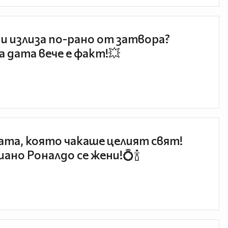
и излиза по-рано от затвора?
 дата вече е факт!💥
та, която чакаше целият свят!
ано Роналдо се жени!💍🍾