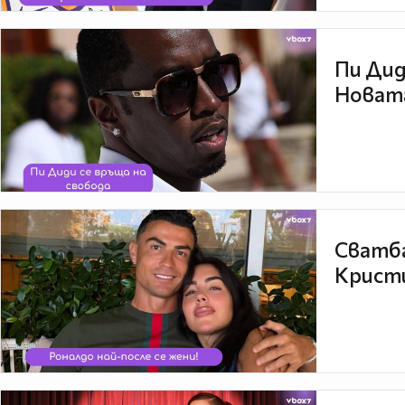
Пи Дид
Новата
Сватба
Кристи