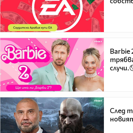
собств
Barbie
трябва
случи.
След т
новият