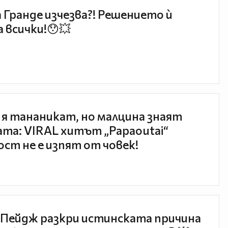
 Гранде изчезва?! Решението ѝ
 всички!😯💥
 я тананикат, но малцина знаят
та: VIRAL хитът „Papaoutai“
ст не е изпят от човек!
Пейдж разкри истинската причина