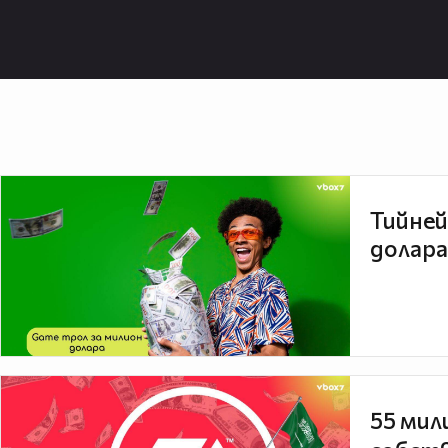
Тийней
долара
55 мил