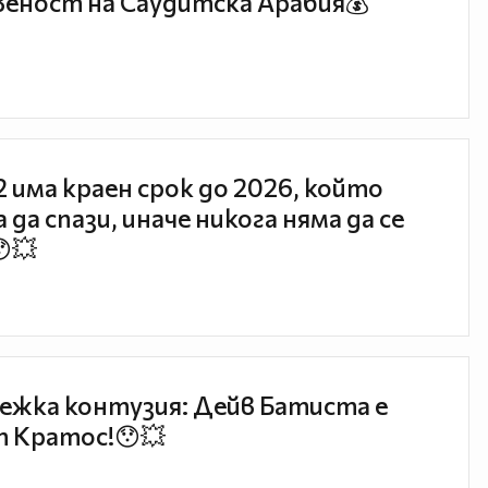
еност на Саудитска Арабия💰
 2 има краен срок до 2026, който
 да спази, иначе никога няма да се
😯💥
ежка контузия: Дейв Батиста е
 Кратос!😯💥