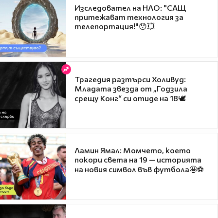
Изследовател на НЛО: "САЩ
притежават технология за
телепортация!"😯💥
Трагедия разтърси Холивуд:
Младата звезда от „Годзила
срещу Конг“ си отиде на 18🕊️
Ламин Ямал: Момчето, което
покори света на 19 — историята
на новия символ във футбола🤩⚽