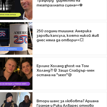
Трафорд“ директно на
театралната сцена👀⚽
250 години тишина: Америка
зарови капсула, която никой жив
днес няма да отвори👀💥
Ерлинг Холанд ghost-на Том
Холанд?! 💀 Защо Спайдър-мен
остана на "seen"😅
Втори шанс за любовта? Ариана
Гранде и Рики Алварес отново