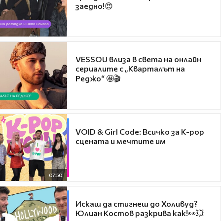
заедно!😍
VESSOU влиза в света на онлайн
сериалите с „Кварталът на
Реджо“ 🤩🎬
VOID & Girl Code: Всичко за K-pop
сцената и мечтите им
07:50
Искаш да стигнеш до Холивуд?
Юлиан Костов разкрива как!👀💥