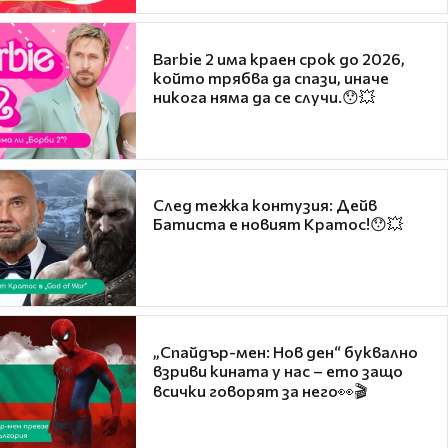
Barbie 2 има краен срок до 2026,
който трябва да спази, иначе
никога няма да се случи.😯💥
След тежка контузия: Дейв
Батиста е новият Кратос!😯💥
„Спайдър-мен: Нов ден“ буквално
взриви кината у нас – ето защо
всички говорят за него👀🎬