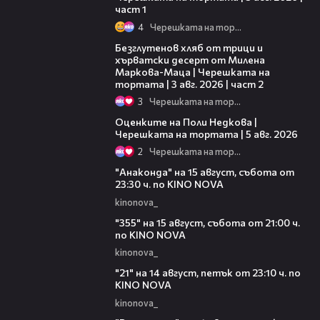
част 1
4
Черешката на тортата
15:35
Безглутенов хляб от трици и
хърватски десерт от Милена
Маркова-Маца | Черешката на
тортата | 3 авг. 2026 | част 2
3
Черешката на тортата
02:09
Оценките на Поли Недкова |
Черешката на тортата | 5 авг. 2026
2
Черешката на тортата
00:30
"Анаконда" на 15 август, събота от
23:30 ч. по KINO NOVA
kinonova_
00:31
"355" на 15 август, събота от 21:00 ч.
по KINO NOVA
kinonova_
00:29
"21" на 14 август, петък от 23:10 ч. по
KINO NOVA
kinonova_
00:29