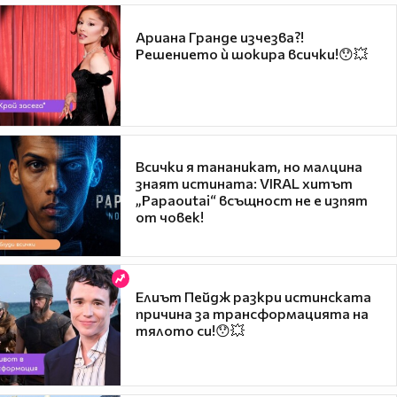
Ариана Гранде изчезва?!
Решението ѝ шокира всички!😯💥
Всички я тананикат, но малцина
знаят истината: VIRAL хитът
„Papaoutai“ всъщност не е изпят
от човек!
Елиът Пейдж разкри истинската
причина за трансформацията на
тялото си!😯💥