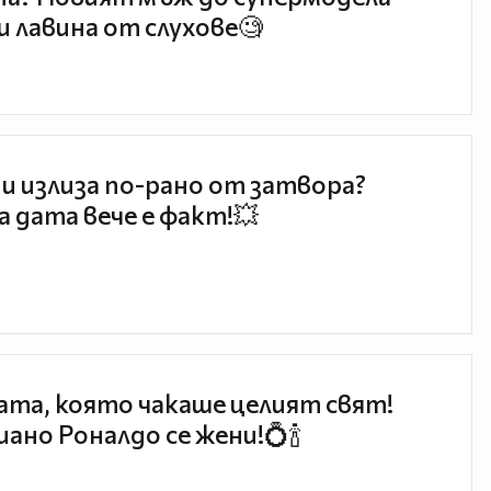
и лавина от слухове🧐
и излиза по-рано от затвора?
 дата вече е факт!💥
та, която чакаше целият свят!
ано Роналдо се жени!💍🍾