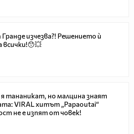
 Гранде изчезва?! Решението ѝ
 всички!😯💥
 я тананикат, но малцина знаят
та: VIRAL хитът „Papaoutai“
ст не е изпят от човек!