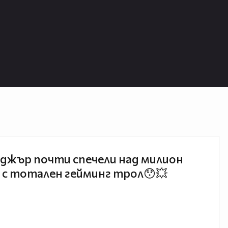
джър почти спечели над милион
 с тотален гейминг трол😯💥