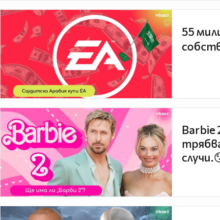
55 мил
собств
Barbie
трябва
случи.