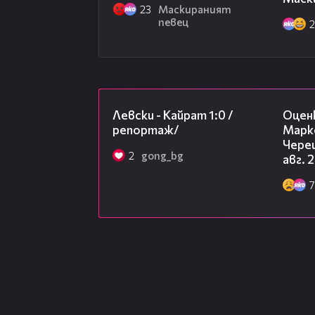
23
Маскираният
певец
05:57
Левски - Кайрат 1:0 /
Оцен
репортаж/
Марк
Чере
2
gong_bg
авг. 
7