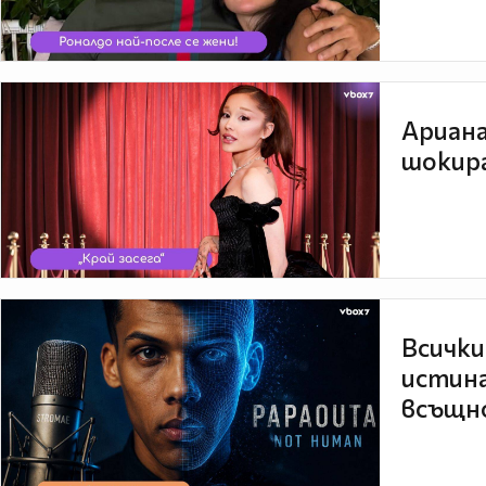
Ариана
шокира
Всички
истина
всъщно