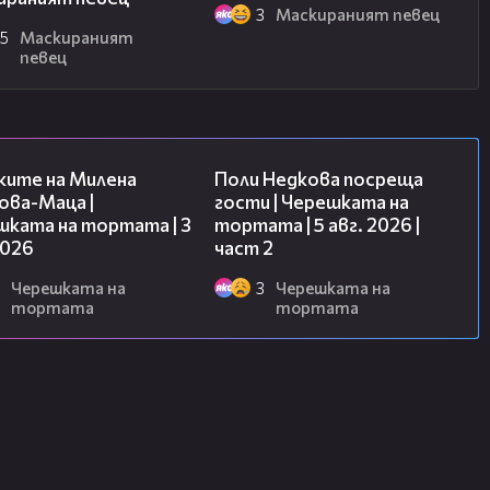
3
Маскираният певец
25
Маскираният
певец
14:06
13:03
ките на Милена
Поли Недкова посреща
ова-Маца |
гости | Черешката на
шката на тортата | 3
тортата | 5 авг. 2026 |
2026
част 2
Черешката на
3
Черешката на
тортата
тортата