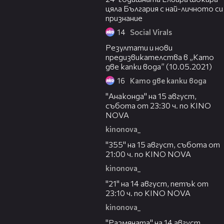
цяла България с най-личното си
признание
14
Social Virals
12:39
Резултати и нови
предизвикателства в „Като
две капки вода” (10.05.2021)
16
Като две капки вода
00:30
"Анаконда" на 15 август,
събота от 23:30 ч. по KINO
NOVA
kinonova_
00:31
"355" на 15 август, събота от
21:00 ч. по KINO NOVA
kinonova_
00:29
"21" на 14 август, петък от
23:10 ч. по KINO NOVA
kinonova_
00:29
"Размянaта" на 14 август,