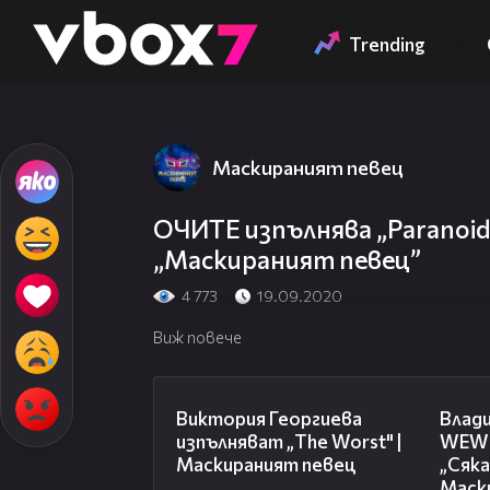
Member of
👾
Trending
Маскираният певец
ОЧИТЕ изпълнява „Paranoid”
„Маскираният певец”
4 773
19.09.2020
Виж повече
09:14
Виктория Георгиева
Влад
изпълняват „The Worst" |
WEWI
Маскираният певец
„Сяка
Маск