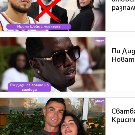
разпал
Пи Дид
Новата
Сватба
Кристи