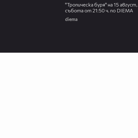
"Тропическа буря" на 15 август,
събота от 21:50 ч. по DIEMA
diema