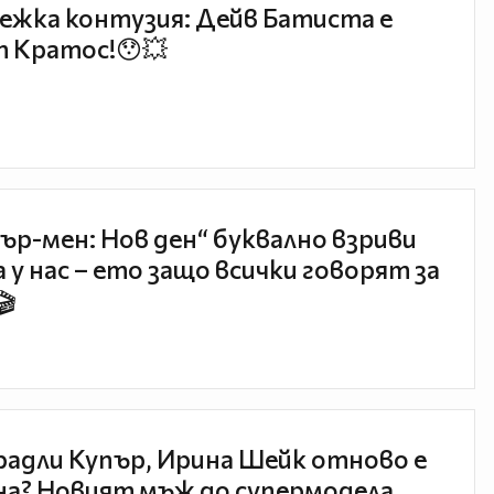
ежка контузия: Дейв Батиста е
 Кратос!😯💥
ър-мен: Нов ден“ буквално взриви
 у нас – ето защо всички говорят за
🎬
радли Купър, Ирина Шейк отново е
а? Новият мъж до супермодела