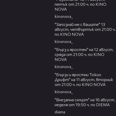
петък от 21:00 ч. по KINO
NOVA
kinonova_
00:23
"Запознай ме с вашите" 13
август, четвъртък от 21:00 ч.
по KINO NOVA
kinonova_
00:22
"Бърз и яростен" на 12 август,
сряда от 21:00 ч. по KINO
NOVA
kinonova_
00:31
"Бързи и яростни Токио
Дрифт" на 11 август, вторник
от 21:00 ч. по KINO NOVA
kinonova_
00:33
"Внезапна смърт" на 16 август,
неделя от 19:50 ч. по DIEMA
diema
00:32