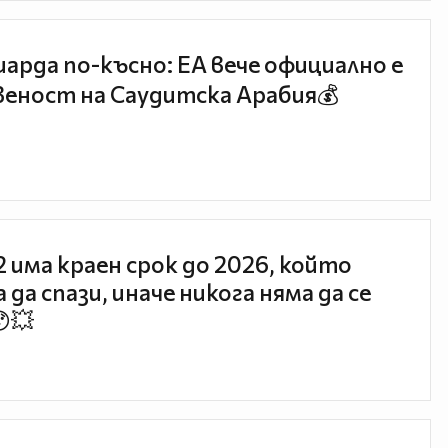
иарда по-късно: EA вече официално е
еност на Саудитска Арабия💰
 2 има краен срок до 2026, който
 да спази, иначе никога няма да се
😯💥