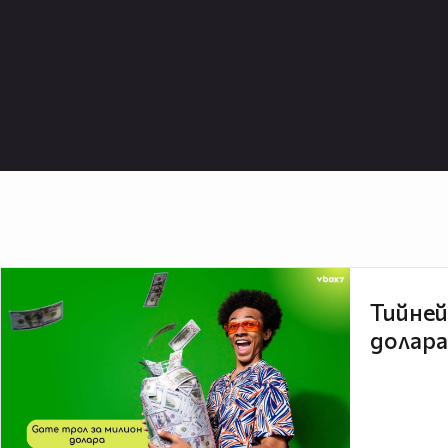
Тийней
долара