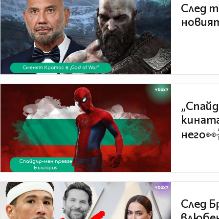
След т
новият
„Спайд
кината
него👀
След Б
влюбен