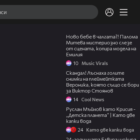
Ново бебе в чалгата?! Палома
Митева мистериозно слезе
от сцената, копира модела на
Емилия
10
Music Virals
Скандал! Лъснаха голите
снимки на плеймейтката
Вероника, която също се бори
за Виктор Стоянов
14
Cool News
11:38
Руслан Мъйнов като Крисия -
„Детска планета” | Като две
капки вода
24
Като две капки вода
24-годишната Елвира шокира